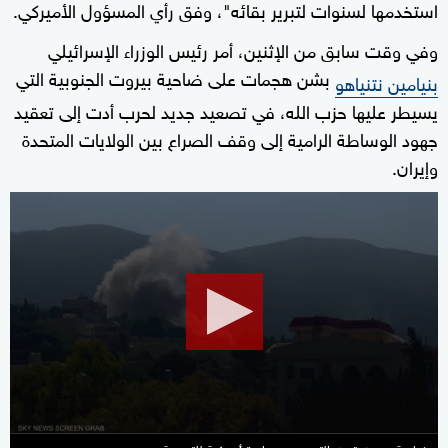
استخدمها لسنوات لتبرير بقائه"، وفق رأي المسؤول الأميركي.
وفي وقت سابق من الإثنين، أمر رئيس الوزراء الإسرائيلي
بشن هجمات على ضاحية بيروت الجنوبية التي
بنيامين نتنياهو
يسيطر عليها ⁠حزب الله، في تصعيد جديد لحرب أدت إلى تعقيد
جهود الوساطة الرامية إلى وقف الصراع بين الولايات المتحدة
وإيران.
0
seconds
of
24
minutes,
23
seconds