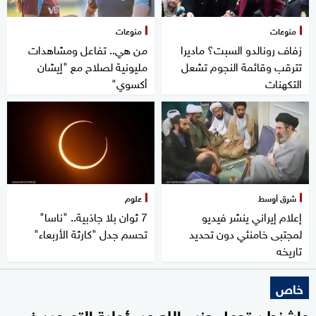
منوعات
منوعات
زفاف رونالدو السبت؟ ماديرا
من هي.. تفاعل ومشاهدات
تترقب وقائمة النجوم تشعل
مليونية لصلاح مع "إيشان
التكهنات
أكسوي"
شرق أوسط
علوم
إعلام إيراني ينشر فيديو
7 ثوان بلا جاذبية.. "ناسا"
لمجتبى خامنئي دون تحديد
تحسم جدل "كارثة الأربعاء"
تاريخه
خاص
واشنطن تحمل حزب الله مسؤولية التصعيد في