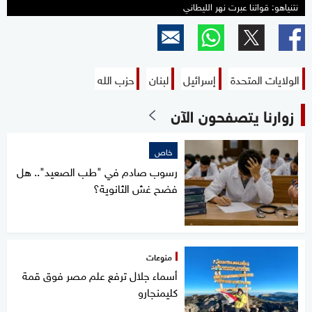
نتنياهو: قواتنا عبرت نهر الليطاني
الولايات المتحدة
إسرائيل
لبنان
حزب الله
زوارنا يتصفحون الآن
خاص
رسوب صادم في "طب الصعيد".. هل
فضح غش الثانوية؟
منوعات
أسماء جلال ترفع علم مصر فوق قمة
كليمنجارو