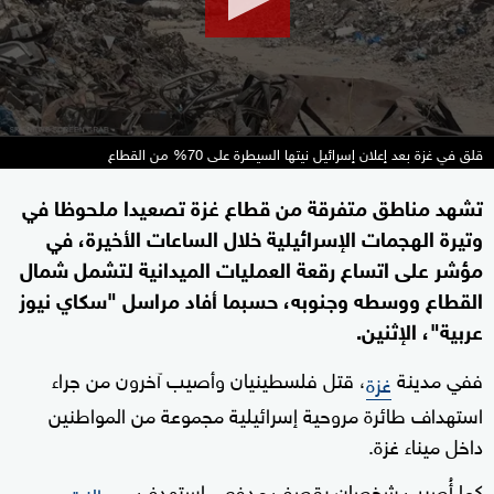
قلق في غزة بعد إعلان إسرائيل نيتها السيطرة على 70% من القطاع
تشهد مناطق متفرقة من قطاع غزة تصعيدا ملحوظا في
وتيرة الهجمات الإسرائيلية خلال الساعات الأخيرة، في
مؤشر على اتساع رقعة العمليات الميدانية لتشمل شمال
القطاع ووسطه وجنوبه، حسبما أفاد مراسل "سكاي نيوز
عربية"، الإثنين.
ففي مدينة
، قتل فلسطينيان وأصيب آخرون من جراء
غزة
استهداف طائرة مروحية إسرائيلية مجموعة من المواطنين
داخل ميناء غزة.
كما أُصيب شخصان بقصف مدفعي استهدف
حي الزيتون