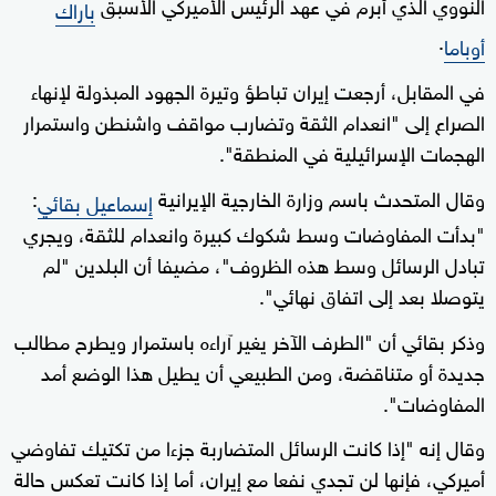
النووي الذي أبرم في عهد الرئيس الأميركي الأسبق
باراك
.
أوباما
في المقابل، أرجعت إيران تباطؤ وتيرة الجهود المبذولة لإنهاء
الصراع إلى "انعدام الثقة وتضارب مواقف واشنطن واستمرار
الهجمات الإسرائيلية ⁠في المنطقة".
وقال المتحدث باسم وزارة الخارجية الإيرانية
:
إسماعيل بقائي
"بدأت المفاوضات وسط شكوك كبيرة وانعدام للثقة، ويجري
تبادل الرسائل وسط هذه الظروف"، مضيفا أن البلدين "لم
يتوصلا بعد إلى اتفاق نهائي".
وذكر بقائي أن "الطرف الآخر يغير آراءه باستمرار ويطرح مطالب
جديدة أو متناقضة، ومن الطبيعي ‌أن يطيل هذا الوضع أمد
المفاوضات".
وقال إنه "إذا كانت الرسائل المتضاربة جزءا من ‌تكتيك تفاوضي
أميركي، فإنها ‌لن تجدي نفعا مع إيران، أما إذا كانت تعكس حالة