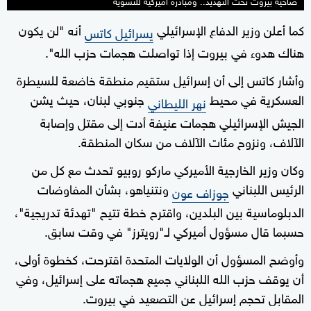
ضاحية بيروت تحت التهديد.. ومبادرة أميركية للتسوية
كما أعلن وزير الدفاع الإسرائيلي
أنه "لن يكون
يسرائيل كاتس
هناك هدوء في بيروت إذا تواصلت هجمات حزب الله".
وأشار كاتس إلى أن إسرائيل ستقيم منطقة خاضعة للسيطرة
العسكرية في محيط
جنوبي لبنان، حيث يشن
نهر الليطاني
الجيش الإسرائيلي هجمات عنيفة أدت إلى مقتل وإصابة
الآلاف، ونزوح مئات الآلاف من سكان المنطقة.
وكان وزير الخارجية الأميركي ماركو روبيو تحدث مع كل من
الرئيس اللبناني ⁠
ونتنياهو، بشأن المفاوضات
جوزاف عون
الدبلوماسية بين البلدين، واقترح خطة تتيح "تهدئة تدريجية"،
حسبما قال مسؤول أميركي لـ"رويترز" في وقت سابق.
وأوضح المسؤول أن الولايات المتحدة اقترحت، كخطوة أولى،
أن يوقف حزب الله اللبناني جميع هجماته على إسرائيل، وفي
المقابل تحجم إسرائيل عن التصعيد في ‌بيروت.