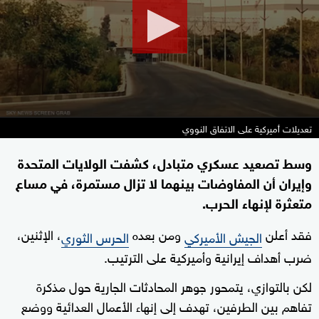
9
seconds
تعديلات أميركية على الاتفاق النووي
وسط تصعيد عسكري متبادل، كشفت الولايات المتحدة
وإيران أن المفاوضات بينهما لا تزال مستمرة، في مساع
متعثرة لإنهاء الحرب.
فقد أعلن
ومن بعده
، الإثنين،
الجيش الأميركي
الحرس الثوري
ضرب أهداف إيرانية وأميركية على الترتيب.
لكن بالتوازي، يتمحور جوهر المحادثات الجارية حول مذكرة
تفاهم بين الطرفين، تهدف إلى إنهاء الأعمال العدائية ووضع