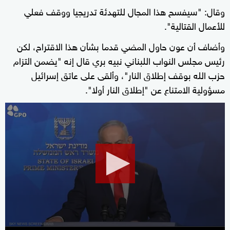
وقال: "سيفسح هذا ‌المجال للتهدئة تدريجيا ووقف فعلي
للأعمال القتالية".
وأضاف أن عون حاول المضي قدما بشأن هذا الاقتراح، لكن
رئيس مجلس النواب اللبناني نبيه بري قال إنه "يضمن ‌التزام
حزب الله بوقف إطلاق ‌النار"، وألقى ⁠على عاتق إسرائيل
مسؤولية الامتناع عن "إطلاق النار أولا".
0
seconds
of
40
seconds