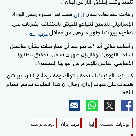
تنفيذ وقف إطلاق النار في لبنان".
وجاءت تصريحاته بشأن
⁠عقب أمر أصدره ‌رئيس الوزراء
لبنان
الإسرائيلي بنيامين نتنياهو للجيش باستئناف الضربات على
ضاحية بيروت الجنوبية، وهي من معاقل
.
حزب الله
وأضاف بقائي أنه "لم ⁠تجر بعد أي مفاوضات بشأن تفاصيل
الملف النووي"، وقال إن طهران تسعى لتحقيق مطلبها
الأساسي الخاص بالإفراج عن ⁠أموالها المجمدة".
كما اتهم الولايات المتحدة بانتهاك وقف إطلاق النار، عبر شن
هجمات على جنوب إيران، وقال إن هذا السلوك يفاقم انعدام
الثقة.
الولايات المتحدة
إيران
حرب إيران
دونالد ترامب