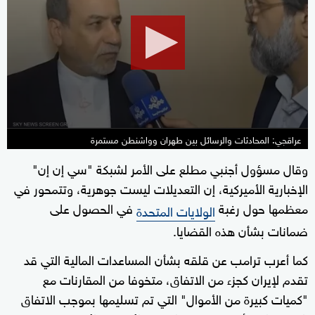
of
14
seconds
عراقجي: المحادثات والرسائل بين طهران وواشنطن مستمرة
وقال مسؤول أجنبي مطلع على الأمر لشبكة "سي إن إن"
الإخبارية الأميركية، إن التعديلات ليست جوهرية، وتتمحور في
معظمها حول رغبة
في الحصول على
الولايات المتحدة
ضمانات بشأن هذه القضايا.
كما أعرب ترامب عن قلقه بشأن المساعدات المالية التي قد
تقدم لإيران كجزء من الاتفاق، متخوفا من المقارنات مع
"كميات كبيرة من الأموال" التي تم تسليمها بموجب الاتفاق