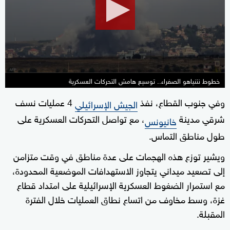
minutes,
5
seconds
خطوط نتنياهو الصفراء.. توسيع هامش التحركات العسكرية
وفي جنوب القطاع، نفذ
4 عمليات نسف
الجيش الإسرائيلي
شرقي مدينة
، مع تواصل التحركات العسكرية على
خانيونس
طول مناطق التماس.
ويشير توزع هذه الهجمات على عدة مناطق في وقت متزامن
إلى تصعيد ميداني يتجاوز الاستهدافات الموضعية المحدودة،
مع استمرار الضغوط العسكرية الإسرائيلية على امتداد قطاع
غزة، وسط مخاوف من اتساع نطاق العمليات خلال الفترة
المقبلة.