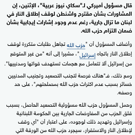
قال مسؤول أميركي لـ"سكاي نيوز عربية"، الإثنين، إن
المشاورات بشأن مقترح واشنطن لوقف إطلاق النار في
لبنان ما تزال جارية، رغم عدم وجود إشارات إيجابية بشأن
ضمان التزام حزب الله.
وأضاف المسؤول أن "
تجاهل طلبات متكررة لوقف
حزب الله
إطلاق النار باتجاه
"، مشيرا إلى أنه "من غير المتوقع
إسرائيل
من إسرائيل ألا تتعامل مع هجمات تستهدف قواتها ومدنييها".
ومع ذلك، فـ"هناك فرصة لتجنب التصعيد وتجنيب المدنيين
خسائر بسبب عدم اكتراث حزب الله بمصلحتهم"، على حد
وصفه.
وحمل المسؤول حزب الله مسؤولية التصعيد الحاصل، بسبب
قلق الحزب من المفاوضات الجارية بين الحكومة اللبنانية
وإسرائيل وتهديد ذلك لوجوده، على اعتبار أن "أي وقف
لإطلاق النار والاستقرار، سيجرد حزب الله من الورقة التي