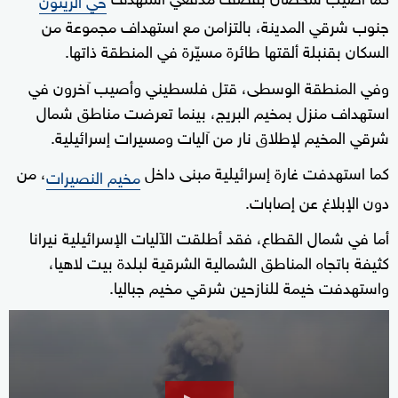
جنوب شرقي المدينة، بالتزامن مع استهداف مجموعة من
السكان بقنبلة ألقتها طائرة مسيّرة في المنطقة ذاتها.
وفي المنطقة الوسطى، قتل فلسطيني وأصيب آخرون في
استهداف منزل بمخيم البريج، بينما تعرضت مناطق شمال
شرقي المخيم لإطلاق نار من آليات ومسيرات إسرائيلية.
كما استهدفت غارة إسرائيلية مبنى داخل
، من
مخيم النصيرات
دون الإبلاغ عن إصابات.
أما في شمال القطاع، فقد أطلقت الآليات الإسرائيلية نيرانا
كثيفة باتجاه المناطق الشمالية الشرقية لبلدة بيت لاهيا،
واستهدفت خيمة للنازحين شرقي مخيم جباليا.
0
seconds
of
30