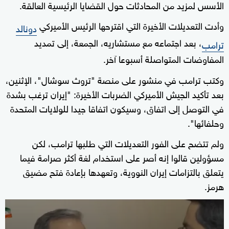
الأسس لمزيد من المحادثات حول القضايا الرئيسية العالقة.
وأدت التعديلات الأخيرة التي اقترحها الرئيس الأميركي
دونالد
، بعد اجتماعه مع مستشاريه، الجمعة، إلى تمديد
ترامب
المفاوضات المتواصلة أسبوعا آخر.
وكتب ترامب في منشور على منصة "تروث سوشال"، الإثنين،
بعد تأكيد الجيش الأميركي الضربات الأخيرة: "إيران ترغب بشدة
في التوصل إلى اتفاق، وسيكون اتفاقا جيدا للولايات المتحدة
وحلفائها".
ولم تتضح على الفور التعديلات التي طلبها ترامب، لكن
مسؤولين قالوا إنه أصر على استخدام لغة أكثر صرامة فيما
يتعلق بالتزامات إيران النووية، وتعهدها بإعادة فتح مضيق
هرمز.
0
seconds