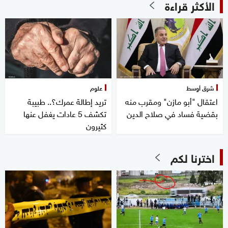
الأكثر قراءة
شرق أوسط
علوم
اعتقال "أبو مازن" ومقرب منه
تريد إطالة عمرك؟.. طبيبة
بقضية فساد في صلاح الدين
تكشف 5 عادات يغفل عنها
كثيرون
اخترنا لكم