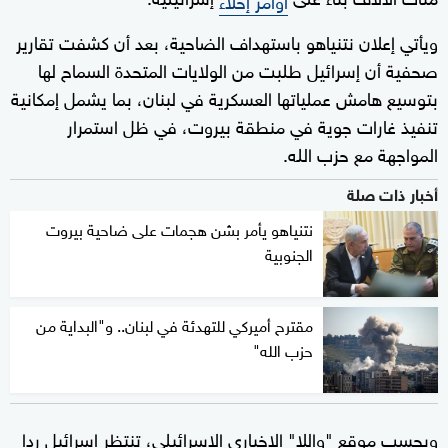
ويأتي إعلان نتنياهو باستهداف الضاحية، بعد أن كشفت تقارير
صحفية أن إسرائيل طلبت من الولايات المتحدة السماح لها
بتوسيع هامش عملياتها العسكرية في لبنان، بما يشمل إمكانية
تنفيذ غارات جوية في منطقة بيروت، في ظل استمرار
المواجهة مع حزب الله.
أخبار ذات صلة
نتنياهو يأمر بشن هجمات على ضاحية بيروت
الجنوبية
مقترح أميركي للتهدئة في لبنان.. و"البداية من
حزب الله"
وبحسب موقع "واللا" الإخباري الإسرائيلي، تنتظر إسرائيل ردا