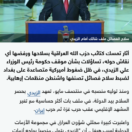
سلاح الفصائل ملف شائك أمام الزيدي
أثار تمسك كتائب حزب الله العراقية بسلاحها ورفضها أي
نقاش حوله، تساؤلات بشأن موقف حكومة رئيس الوزراء
علي الزيدي، في ظل ضغوط أميركية متصاعدة على بغداد
لضبط سلاح فصائل تصنفها واشنطن منظمات إرهابية.
ومنذ توليه منصبه في منتصف مايو، تعهد
بحصر
الزيدي
السلاح بيد الدولة، في ملف بات أكثر حساسية مع تغير
المشهد الإقليمي عقب حرب غزة ثم حرب
.
إيران
واعتبرت كبيرة محللي شؤون العراق في مجموعة الأزمات
الدولية لهيب هيغل، أن "الزيدي يتولى منصبا يواجه أزمات