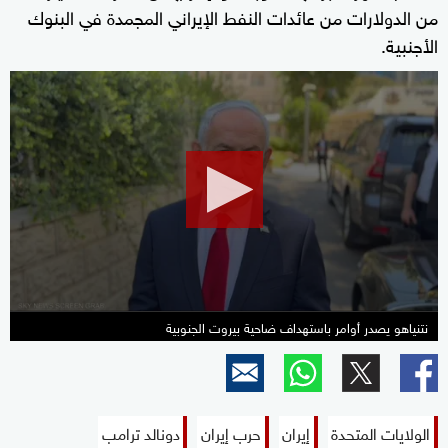
من الدولارات من عائدات النفط الإيراني المجمدة في البنوك
الأجنبية.
0
seconds
of
27
seconds
نتنياهو يصدر أوامر باستهداف ضاحية بيروت الجنوبية
الولايات المتحدة
إيران
حرب إيران
دونالد ترامب