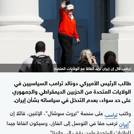
ترامب قال إن إيران تريد اتفاقا مع الولايات المتحدة
طالب الرئيس الأميركي دونالد ترامب السياسيين في
الولايات المتحدة من الحزبين الديمقراطي والجمهوري
على حد سواء، بعدم التدخل في سياساته بشأن إيران.
وكتب
على منصة "تروث سوشال"، الإثنين، قائلا إن
ترامب
"
ترغب حقا في التوصل إلى اتفاق، وسيكون اتفاقا جيدا
إيران
للولايات المتحدة ولمن يقف إلى جانبنا".