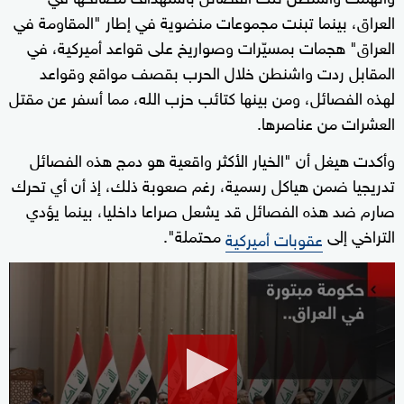
العراق، بينما تبنت مجموعات منضوية في إطار "المقاومة في
العراق" هجمات بمسيّرات وصواريخ على قواعد أميركية، في
المقابل ردت واشنطن خلال الحرب بقصف مواقع وقواعد
لهذه الفصائل، ومن بينها كتائب حزب الله، مما أسفر عن مقتل
العشرات من عناصرها.
وأكدت هيغل أن "الخيار الأكثر واقعية هو دمج هذه الفصائل
تدريجيا ضمن هياكل رسمية، رغم صعوبة ذلك، إذ أن أي تحرك
صارم ضد هذه الفصائل قد يشعل صراعا داخليا، بينما يؤدي
التراخي إلى
محتملة".
عقوبات أميركية
0
seconds
of
11
minutes,
9