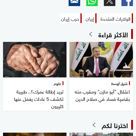
الولايات المتحدة
إيران
حرب إيران
الأكثر قراءة
شرق أوسط
علوم
اعتقال "أبو مازن" ومقرب منه
تريد إطالة عمرك؟.. طبيبة
بقضية فساد في صلاح الدين
تكشف 5 عادات يغفل عنها
كثيرون
اخترنا لكم