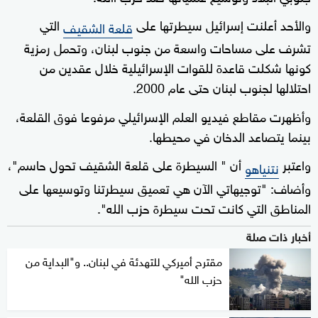
والأحد أعلنت إسرائيل سيطرتها على
التي
قلعة الشقيف
تشرف على مساحات واسعة من جنوب لبنان، وتحمل رمزية
كونها شكلت قاعدة للقوات الإسرائيلية خلال عقدين من
احتلالها لجنوب لبنان حتى عام 2000.
وأظهرت مقاطع فيديو العلم الإسرائيلي مرفوعا فوق القلعة،
بينما يتصاعد الدخان في محيطها.
واعتبر
أن " السيطرة على قلعة الشقيف تحول حاسم"،
نتنياهو
وأضاف: "توجيهاتي الآن هي تعميق سيطرتنا وتوسيعها على
المناطق التي كانت تحت سيطرة حزب الله".
أخبار ذات صلة
مقترح أميركي للتهدئة في لبنان.. و"البداية من
حزب الله"