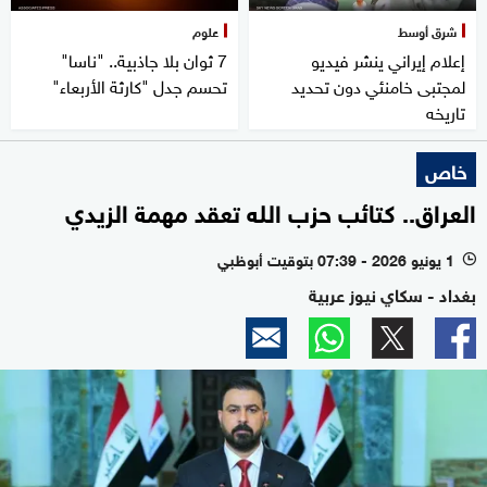
شرق أوسط
علوم
إعلام إيراني ينشر فيديو
7 ثوان بلا جاذبية.. "ناسا"
لمجتبى خامنئي دون تحديد
تحسم جدل "كارثة الأربعاء"
تاريخه
خاص
العراق.. كتائب حزب الله تعقد مهمة الزيدي
1 يونيو 2026 - 07:39 بتوقيت أبوظبي
l
بغداد - سكاي نيوز عربية