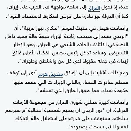
عدة، إذ تحول
إلى ساحة مواجهة في الحرب على إيران،
العراق
كما أن الدولة غير قادرة على فرض احتكارها لاستخدام القوة".
وأضافت هيجل في حديث لموقع "سكاي نيوز عربية"، أن
"الزيدي صعد إلى منصب رئاسة الوزراء نتيجة حالة جمود داخل
النخبة في الائتلاف الحاكم الشيعي في العراق، وهو الإطار
التنسيقي، وساعد تدخل رئيس مجلس القضاء الأعلى فائق
زيدان في جعله مقبولا لدى كل من واشنطن وطهران".
ومع ذلك، أشارت إلى أن "إغلاق
أدى إلى توقف
مضيق هرمز
معظم صادرات النفط، وبالتالي الإيرادات التي تعتمد عليها
حكومة بغداد، مما يعمق المأزق الذي تعيشه".
وأضافت كبيرة محللي شؤون العراق في مجموعة الأزمات
الدولية، أن "دور الزيدي أن يصبح شخصية انتقالية أم سيرسخ
سلطته، سيتوقف على قدرته على استغلال حالة التفكك
نفسها التي سمحت بصعوده".