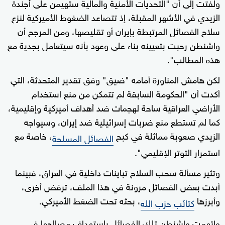
ولفتت إلى أن "التحديات الأمنية والمالية ستهيمن على أجندة
الزيدي في الأشهر المقبلة، إذ تتصاعد الضغوط الأميركية لنزع
سلاح الفصائل المرتبطة بإيران أو تقليصها، ومن المرجح أن
واشنطن رحبت بتعيينه بناء على وعود بأنه سيتعامل بجدية مع
هذه المطالب".
لكن هامش المناورة أمامه "ضيق" وفق تقدير المتحدثة، التي
أكدت أن "الحكومة السابقة لم تتمكن من منع استخدام
الأراضي العراقية ساحة لهجمات ضد أهداف أميركية وإقليمية،
كما لم تستطع منع ضربات إسرائيلية ضد إيران، وسيواجه
الزيدي صعوبة مماثلة في كبح
، خاصة مع
الفصائل المسلحة
استمرار التوتر الإقليمي".
وتثير مسألة سحب السلاح تباينات داخلية في العراق، فبينما
أبدت بعض الفصائل مرونة في هذا الملف، ترفض أخرى،
وأبرزها
، بحثه تحت الضغط الأميركي.
كتائب حزب الله
واتهمت واشنطن تلك الفصائل باستهداف مصالحها في