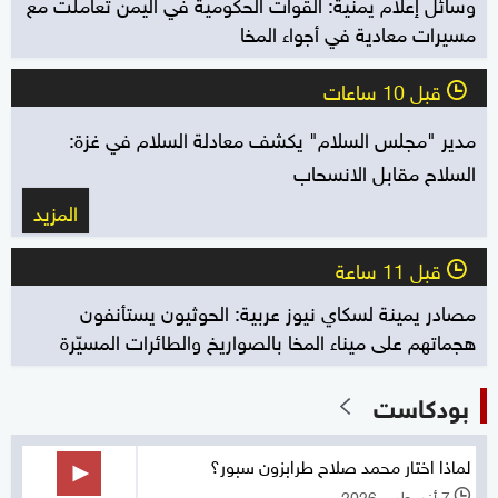
وسائل إعلام يمنية: القوات الحكومية في اليمن تعاملت مع
مسيرات معادية في أجواء المخا
قبل 10 ساعات
l
مدير "مجلس السلام" يكشف معادلة السلام في غزة:
السلاح مقابل الانسحاب
المزيد
قبل 11 ساعة
l
مصادر يمينة لسكاي نيوز عربية: الحوثيون يستأنفون
هجماتهم على ميناء المخا بالصواريخ والطائرات المسيّرة
بودكاست
لماذا اختار محمد صلاح طرابزون سبور؟
7 أغسطس 2026
l