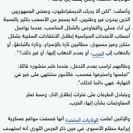
وأضاف: "لكن ألا يدرك الديمقراطيون، وبعض الجمهوريين
الذين يبدون غير وطنيين، أنه يصبح من الأصعب بكثير بالنسبة
لي أداء عملي والتفاوض بالشكل المناسب، عندما يواصل
أصحاب الأجندات السياسية إطلاق الانتقادات السلبية بشكل
متكرر وغير مسبوق، مطالبين تارة بالإسراع، وتارة بالتباطؤ، أو
بالذهاب إلى
، أو بعدم الذهاب إليها، أو غير ذلك؟".
الحرب
وطالبهم ترامب بعدم التدخل، عندما ختم منشوره قائلا:
"اجلسوا واسترخوا فحسب، فالأمور ستنتهي على خير في
النهاية، فهي دائما كذلك".
ويتبادل الطرفان على فترات إطلاق النار، وسط تعثر
المفاوضات بشأن إنهاء الحرب.
والإثنين أعلنت
أنها قصفت مواقع عسكرية
الولايات المتحدة
إيرانية مطلع الأسبوع، في حين ذكر الحرس الثوري أنه استهدف