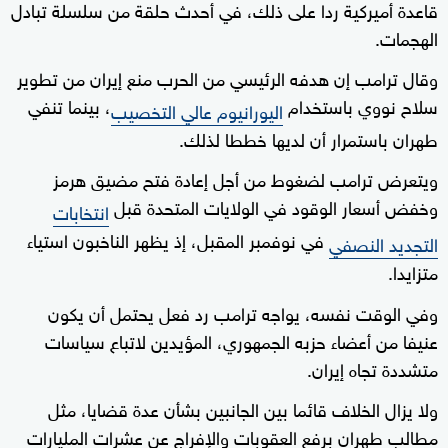
قاعدة أميركية ردا على ذلك، في أحدث حلقة من سلسلة تبادل
الهجمات.
وقال ترامب إن هدفه الرئيسي من الحرب منع إيران ⁠من تطوير
سلاح نووي باستخدام
، بينما تنفي
اليورانيوم عالي التخصيب
طهران باستمرار أن لديها خططا لذلك.
ويتعرض ترامب لضغوط من أجل إعادة فتح مضيق هرمز
وخفض أسعار الوقود في الولايات المتحدة قبل ⁠
انتخابات
في نوفمبر المقبل، إذ يظهر الناخبون استياء
التجديد النصفي
متزايدا.
وفي الوقت نفسه، يواجه ترامب رد فعل يحتمل أن يكون
عنيفا من أعضاء حزبه الجمهوري، المؤيدين لاتباع سياسات
متشددة تجاه إيران.
ولا يزال الخلاف قائما بين الجانبين بشأن عدة قضايا، مثل
مطالب طهران برفع العقوبات والإفراج عن عشرات المليارات