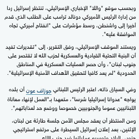
وبحسب موقع "واللا" الإخباري الإسرائيلي، تنتظر إسرائيل ردا
من إدارة الرئيس الأميركي دونالد ترامب على الطلب الذي قدم
أخيرا إلى واشنطن، وسط مؤشرات على "انفتاح أميركي تجاه
الموافقة عليه".
ويستند الموقف الإسرائيلي، وفق التقرير، إلى "تقديرات تفيد
أن البنية التحتية القيادية والعسكرية لحزب الله لا تقتصر على
جنوب لبنان"، وأن حصر العمليات العسكرية في المناطق
الحدودية "لم يعد كافيا لتحقيق الأهداف الأمنية الإسرائيلية".
وفي السياق ذاته، اعتبر الرئيس اللبناني
أن بلده
جوزاف عون
يواجه "عدوانا إسرائيليا شرسا"، متعهدا بـ"العمل لإنهاء معاناة
اللبنانيين عموما والجنوبيين خصوصا ووضع حد لعذاباتهم".
ومن المنتظر أن يعقد مجلس الأمن جلسة طارئة عن لبنان،
الإثنين، بعد إعلان إسرائيل السيطرة على مرتفع استراتيجي
جنوبي البلاد وتوسيع عملياتها ضد حزب االله.