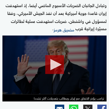
وتبادل ⁠الجانبان الضربات الأسبوع الماضي أيضا، إذ استهدفت
إيران قاعدة جوية أميركية بعد أن نفذ الجيش الأميركي، وفقا
لمسؤول في واشنطن، ضربات استهدفت عملية ‌لطائرات
مسيّرة إيرانية قرب
.
مضيق ​هرمز
0
seconds
of
11
minutes,
2
seconds
ترامب يؤخر الاتفاق مع إيران ويطالب بتعديلات أكثر تشددا