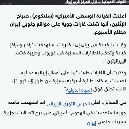
القوات الأميركية لا تزال تتمركز قرب إيران
أعلنت القيادة الوسطى الأميركية (سنتكوم)، صباح
الإثنين، أنها شنت غارات جوية على مواقع جنوبي إيران
مطلع الأسبوع.
وقالت القيادة في ⁠بيان إن الضربات استهدفت "رادار ومراكز
‌قيادة وتحكم للطائرات المسيّرة ‌في غوروك وجزيرة قشم
‌الإيرانيتين".
وذكرت أن الغارات جاءت "ردا على أعمال ⁠إيرانية عدائية،
تضمنت ⁠إسقاط طائرة أميركية مسيّرة من طراز (إم كيو 1)،
كانت تحلق فوق
".
المياه الدولية
في المقابل، أعلن
أنه استهدف قاعدة
الحرس الثوري الإيراني
جوية استخدمت في الهجوم الأميركي على برج اتصالات بجزيرة
سيريك جنوبي
.
إيران