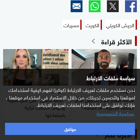
الجيش الكويتي
الكويت
مسيرات
الأكثر قراءة
سياسة ملفات الارتباط
نحن نستخدم ملفات تعريف الارتباط (كوكيز) لفهم كيفية استخدامك
منوعات
منوعات
لموقعنا ولتحسين تجربتك. من خلال الاستمرار في استخدام موقعنا ،
محمد صلاح ملزم بالمثول أمام
"نجمة الشرق" على عنق نسيبة
فإنك توافق على استخدامنا لملفات تعريف الارتباط.
محكمة مصرية.. ما القصة؟
بيكهام.. مطالب تركية
سياسية الخصوصية
باستعادتها
موافق
اخترنا لكم