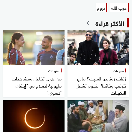
حزب الله
نزوح
الأكثر قراءة
منوعات
منوعات
زفاف رونالدو السبت؟ ماديرا
من هي.. تفاعل ومشاهدات
تترقب وقائمة النجوم تشعل
مليونية لصلاح مع "إيشان
التكهنات
أكسوي"