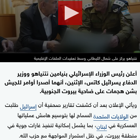
34
seconds
نتنياهو يركز على شمال الليطاني وسط تعقيدات الملفات الإقليمية
أعلن رئيس الوزراء الإسرائيلي بنيامين نتنياهو ووزير
الدفاع يسرائيل كاتس، الإثنين، أنهما أصدرا أوامر للجيش
بشن هجمات على ضاحية بيروت الجنوبية.
ويأتي الإعلان بعد أن كشفت تقارير صحفية أن
طلبت
إسرائيل
من
السماح لها بتوسيع هامش عملياتها
الولايات المتحدة
العسكرية في
، بما يشمل إمكانية تنفيذ غارات جوية في
لبنان
منطقة بيروت، في ظل استمرار المواجهة مع حزب الله.