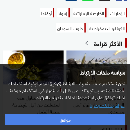
الإمارات
الخارجية الإماراتية
إيبولا
أوغندا
الكونغو الديمقراطية
جنوب السودان
الأكثر قراءة
سياسة ملفات الارتباط
نحن نستخدم ملفات تعريف الارتباط (كوكيز) لفهم كيفية استخدامك
لموقعنا ولتحسين تجربتك. من خلال الاستمرار في استخدام موقعنا ،
شرق أوسط
علوم
فإنك توافق على استخدامنا لملفات تعريف الارتباط.
ارتفاع كبير لحصيلة هجوم
خبراء يوصون بتناول هذه
الحوثيين.. استنفار وتوتر أمني
المكملات من أجل شيخوخة
سياسية الخصوصية
وعسكري
صحية أفضل
موافق
اخترنا لكم