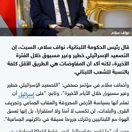
نواف سلام
قال رئيس الحكومة اللبنانية، نواف سلام، السبت، إن
التصعيد الإسرائيلي خطير وغير مسبوق خلال الفترة
الأخيرة، لكنه أكد أن المفاوضات هي الطريق الأقل كلفة
بالنسبة للشعب اللبناني.
وأضاف سلام في مؤتمر صحفي: "التصعيد الإسرائيلي خطير
وغير مسبوق خلال الأيام الأخيرة"، وتابع: "على
أن
إسرائيل
تعلم أنها بسياسة الأرض المحروقة والعقاب الجماعي وتجريف
القرى والبلدات، لن تكسب لا أمنا ولا استقرارا، بل إنها تعمق
الهوة مع اللبنانيين وتترك جروحا عميقة في ذاكرتهم الجماعية".
وبين أن "ما تقوم به إسرائيل ليس فقط انتهاكا لسيادة
لبنان