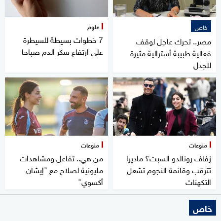
علوم
خاص
7 خطوات بسيطة للسيطرة
مصر.. تحرك عاجل لوقف
على ارتفاع سكر الدم صباحا
فعالية طبيبة أسترالية مثيرة
للجدل
منوعات
منوعات
زفاف رونالدو السبت؟ ماديرا
من هي.. تفاعل ومشاهدات
تترقب وقائمة النجوم تشعل
مليونية لصلاح مع "إيشان
التكهنات
أكسوي"
خاص