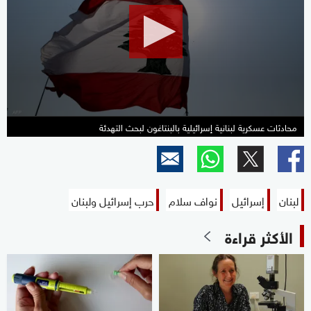
10
minutes,
34
seconds
محادثات عسكرية لبنانية إسرائيلية بالبنتاغون لبحث التهدئة
لبنان
إسرائيل
نواف سلام
حرب إسرائيل ولبنان
الأكثر قراءة