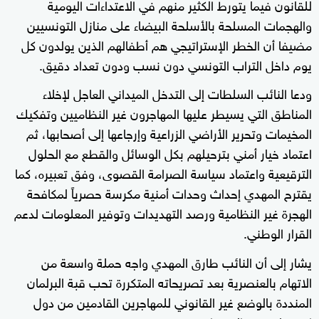
للقانون فيما يتورط الكثير منهم في الاعتداءات اليومية
والهجمات المسلحة بالأسلحة البيضاء على منازل التونسيين
مضيفا أن الخطر الإستراتيجي هم أطفالهم الذين يولدون كل
يوم داخل التراب التونسي دون نسب ودون تعداد دقيق.
ودعا النائب السلطات إلى التدخل الميداني العاجل لإخلاء
المناطق التي يسيطر عليها المهاجرون غير النظاميين وتفكيك
المخيمات وتحرير الأراضي الزراعية وإرجاعها إلى أصحابها، ثم
اعتماد خيار أمني بترحيلهم بكل الوسائل والقطع مع الحلول
الترقيعية واعتماد سياسة الصرامة القصوى، وفق تعبيره، كما
يقترح المهدي إحداث وحدات أمنية مكرسة حصرياً لمكافحة
الهجرة غير النظامية ورصد التهديدات وتوفير المعلومات لدعم
القرار الوطني.
يشار إلى أن النائب طارق المهدي واجه حملة واسعة من
الاتهام بالعنصرية بعد تصريحاته المتكررة تحب قبة البرلمان
المنددة بالوضع غير القانوني للمهاجرين القادمين من دول