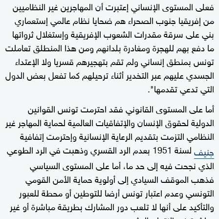
فعلى المستوى الإنساني إعتبرت أن المهاجرين غير النظاميين
من إفريقيا جنوب الصحراء هم ضحايا نظام عالمي إستعماري
بني على سرقة مقدرات الشعوب الإفريقية وإستغلال ثرواتها
ما دفع بهم للهجرة ومغادرة بلدانهم ومن هذا المنطلق تعاملت
تونس بمنطق إنساني ولم تقم بتهجيرهم قسريا ولا الإعتداء
الجسدي عليهم عبر التخدير أثناء ترحيلهم كما تفعل بعض الدول
التي تدعي تقدمها".
أما على المستوى القانوني فقد احترمت تونس القوانين
الدولية لحقوق الإنسان والإتفاقيات العالمية لحماية المهاجر غير
النظامي التزمت بتقديم الرعاية الإنسانية وإحترمت إتفافية
لسنة 1951 بعدم الرد القسري وذهبت في الرد الطوعي
جنيف
الذي نجحت فيه إلى حد ما، أما على المستوى السياسي
فذهب الموقف السيادي إلى أولوية حماية الأمن القومي
التونسي وعدم اعتبار تونس أرضا للتوطين أو محطة للعبور
والتأكيد على أنها لا تلعب دور المشارك بطريقة مباشرة أو غير