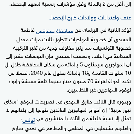
إلى أقل من 2 بالمائة وفق مؤشرات رسمية لمعهد الإحصاء.
عنف واعتداءات وولادات خارج الإحصاء
تؤكد النائبة في البرلمان عن
فاطمة
محافظة صفاقس
المسدي أن خصوبة المهاجرات تتجاوز بثلاث مرات معدل
خصوبة التونسيات مما يثير مخاوف جدية من تغير التركيبة
السكانية في البلاد، وبحسب المسدي فإن التوقعات تشير إلى
أن المهاجرين سيمثلون 5 بالمائة من سكان المحافظة خلال ال
10 سنوات القادمة و18 بالمائة بحلول عام 2040، فضلا عن
تكبد الدولة لقرابة 70 مليون دينار سنويا كلفة معيشة وإيواء
لوفود المهاجرين غير النظاميين.
وبدوره قال النائب طارق المهدي في تصريحات لموقع "سكاي
نيوز عربية" إن أفواج المهاجرين العائدين طوعيا إلى بلدانهم لا
تمثل إلا نسبة قليلة من الآلاف المنتشرين في
،
تونس
وأغلبهم يشتغلون في المقاهي والمطاعم في تحدي صارخ