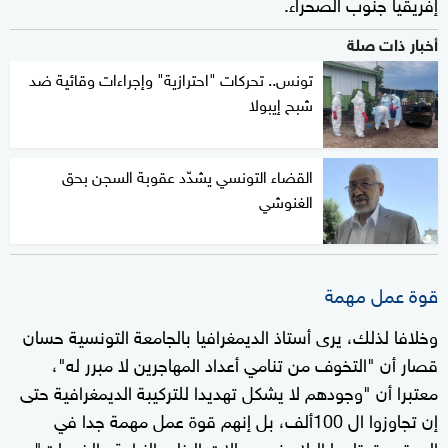
إفريقيا جنوب الصحراء.
أخبار ذات صلة
تونس.. تحركات "احترازية" وإجراءات وقائية ضد
شبح إيبولا
القضاء التونسي يشدّد عقوبة السجن بحق
الغنوشي
قوة عمل مهمة
وخلافا لذلك، يرى أستاذ الديمغرافيا بالجامعة التونسية حسان
قصار أن "التخوف من تنامي أعداد المهاجرين لا مبرر له"،
معتبرا أن "وجودهم لا يشكل تهديدا للتركيبة الديمغرافية حتى
إن تجاوزوا ال 100ألف، بل إنهم قوة عمل مهمة جدا في
المجتمع تحتاجها البلاد في مجالات البناء والزراعة والخدمات"،