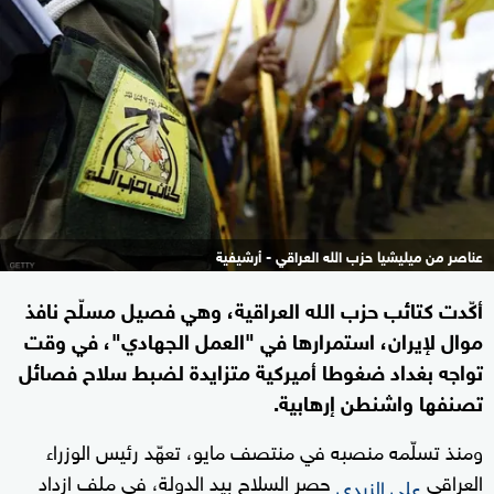
عناصر من ميليشيا حزب الله العراقي - أرشيفية
أكّدت كتائب حزب الله العراقية، وهي فصيل مسلّح نافذ
موال لإيران، استمرارها في "العمل الجهادي"، في وقت
تواجه بغداد ضغوطا أميركية متزايدة لضبط سلاح فصائل
تصنفها واشنطن إرهابية.
ومنذ تسلّمه منصبه في منتصف مايو، تعهّد رئيس الوزراء
العراقي
حصر السلاح بيد الدولة، في ملف ازداد
علي الزيدي