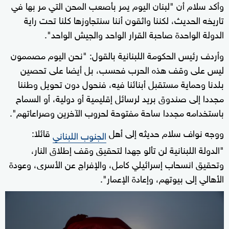
وأكد سلام أن "لبنان اليوم يمر بأصعب المحن التي مر بها في
تاريخه الحديث، لكننا واثقون أننا سنتجاوزها كلنا تحت راية
الدولة الواحدة صاحبة القرار الواحد والجيش الواحد".
وأردف رئيس الحكومة اللبنانية بالقول: "نحن اليوم مصممون
ليس على وقف هذه الحرب فحسب، بل أيضا على تحصين
بلدنا وحماية مستقبل أبنائنا فيه، فنحول دون تحويل وطننا
مجددا إلى صندوق بريد لرسائل إقليمية أو دولية، أو السماح
باستخدامه مجددا ساحة مفتوحة لحروب الآخرين وصراعاتهم".
ووجه نواف سلام حديثه إلى أهل
قائلا:
الجنوب اللبناني
"الدولة اللبنانية لن تألو جهدا لتحقيق وقف إطلاق النار،
وتحقيق انسحاب إسرائيلي كامل، والإفراج عن الأسرى، وعودة
الأهالي إلى بيوتهم، وإعادة الإعمار".
0
seconds
of