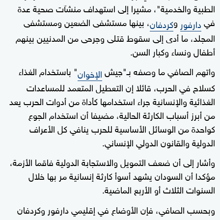
الطبية والخدمية"، مشيرا إلى استهداف منشآت صحية عدة
في
و
، بينها مستشفى الضعين ومستشفى
دارفور
كردفان
المجلد، ما أدى إلى سقوط قتلى وجرحى من المدنيين بينهم
أطفال ونساء وكبار السن.
واتهم الصافي ما وصفه بـ"جيش
" باستخدام الغذاء
الإخوان
كسلاح في الحرب، قائلا إن التعطيل المتعمد للمساعدات
الغذائية والإنسانية جراء استخدامها كأداة من أدوات الحرب يعد
من أبرز أسباب الكارثة الحالية، مضيفا أن استخدام الجوع
كواحدة من الوسائل الأساسية للحرب ينافي كل الأعراف
الدولية والقانون الدولي الإنساني.
وأشار إلى أن ضعف التمويل والاستجابة الدولية فاقما الأزمة،
مؤكدا أن السودان يشهد أسوأ كارثة إنسانية مر بها خلال
السنوات الثلاث أو الأربع الماضية.
وبحسب الصافي، فإن الأوضاع في إقليمي دارفور وكردفان