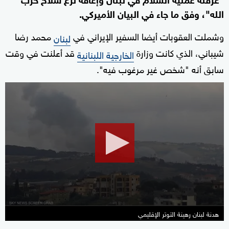
الله"، وفق ما جاء في البيان الأميركي.
وشملت العقوبات أيضا السفير الإيراني في
محمد رضا
لبنان
شيباني، الذي كانت وزارة
قد أعلنت في وقت
الخارجية اللبنانية
سابق أنه "شخص غير مرغوب فيه".
0
seconds
of
27
minutes,
29
seconds
هدنة لبنان رهينة التوتر الإقليمي