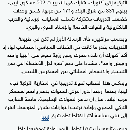
التركية زكي أكتورك، شارك في التدريبات 502 عسكري ليبي،
بينهم 331 من شرق البلاد و171 من غربها، ضمن وحدات
خضعت لتدريبات مشتركة شملت العمليات البرمائية والحرب
الإلكترونية والقوات الخاصة والإسناد الجوي والبري.
وبحسب مراقبين، فأن الرسالة الأبرز لم تكن في طبيعة
التدريبات بقدر ما كانت في الخطاب السياسي المصاحب لها، إذ
أكد أكتورك أن بلاده تتحرك وفق رؤية تقوم على "ليبيا واحدة
وجيش واحد"، مشددا على دعم أنقرة لكل الأنشطة التي تعزز
التنسيق والانسجام العملياتي بين العسكريين الليبيين.
ويعكس هذا الخطاب تحولا تدريجيا في المقاربة التركية تجاه
ليبيا، بعدما ارتبط الدور التركي لسنوات بدعم واضح لمعسكر
غرب البلاد، قبل أن تدفع التحولات الإقليمية، خاصة التقارب
التركي المصري وإعادة ترتيب التوازنات بشرق المتوسط، أنقرة
إلى تبني سياسة أكثر انفتاحا تجاه شرق
.
ليبيا
ويرى متابعون أن تركيا تحاول اليوم إعادة تموضعها داخل