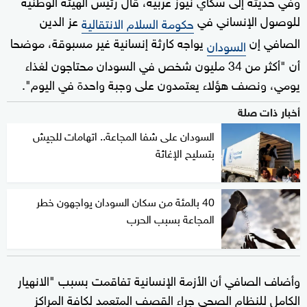
وفي حديثه إلى سكاي نيوز عربية، قال رئيس الهيئة الوطنية
للوصول الإنساني في
عز الدين
حكومة السلام الانتقالية
الصافي إن
يواجه كارثة إنسانية غير مسبوقة، موضحا
السودان
أن "أكثر من 34 مليون شخص في السودان محتاجون لغذاء
يومي، ونصف هؤلاء يعتمدون على وجبة واحدة في اليوم".
أخبار ذات صلة
السودان على شفا المجاعة.. اتهامات للجيش
بتسليح الإغاثة
40 بالمئة من سكان السودان يواجهون خطر
المجاعة بسبب الحرب
وأضاف الصافي أن الأزمة الإنسانية تفاقمت بسبب "الانهيار
الكامل للنظام الصحي جراء القصف المتعمد لكافة المراكز