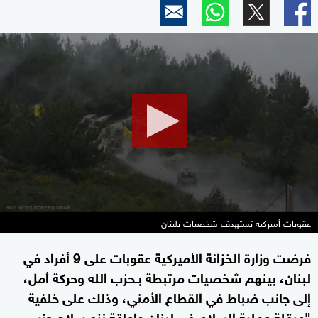
0
seconds
of
12
minutes,
38
seconds
عقوبات أميركية تستهدف شخصيات بلبنان
فرضت وزارة الخزانة الأميركية عقوبات على 9 أفراد في
لبنان، بينهم شخصيات مرتبطة بـحزب الله وحركة أمل،
إلى جانب ضباط في القطاع الأمني، وذلك على خلفية
"عرقلة عملية السلام في لبنان وإعاقة نزع سلاح حزب