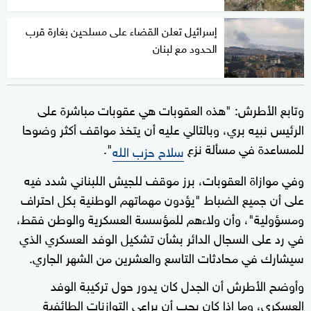
إسرائيل تعلن القضاء على مسلحين بغارة قرب
الحدود مع لبنان
وتابع الأطرش: "هذه العقوبات هي عقوبات مباشرة على
الرئيس نبيه بري، وبالتالي عليه أن يتخذ مواقف أكثر وضوحا
للمساعدة في مسألة نزع
".
سلاح حزب الله
وفي موازاة العقوبات، برز موقف للجيش اللبناني شدد فيه
على أن جميع الضباط "يؤدون مهماتهم الوطنية بكل احتراف
ومسؤولية"، وأن ولاءهم للمؤسسة العسكرية والوطن فقط،
في رد على السجال الدائر بشأن تشكيل الوفد العسكري الذي
سيشارك في محادثات التاسع والعشرين من الشهر الجاري.
وأوضح الأطرش أن الجدل كان يدور حول تركيبة الوفد
العسكري، وما إذا كان يجب أن يراعي التوازنات الطائفية