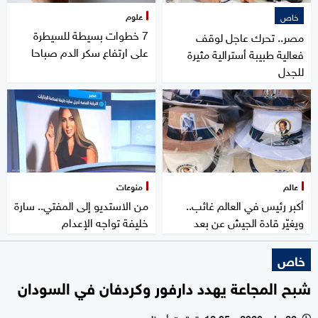
علوم
خاص
7 خطوات بسيطة للسيطرة
مصر.. تحرك عاجل لوقف
على ارتفاع سكر الدم صباحا
فعالية طبيبة أسترالية مثيرة
للجدل
عالم
منوعات
أكبر رئيس في العالم غائب..
من الاستديو إلى المفتي.. سارة
ويغيّر قادة الجيش عن بعد
خليفة تواجه الإعدام
خاص
شبح المجاعة يهدد دارفور وكردفان في السودان
22 مايو 2026 - 12:05 بتوقيت أبوظبي
l