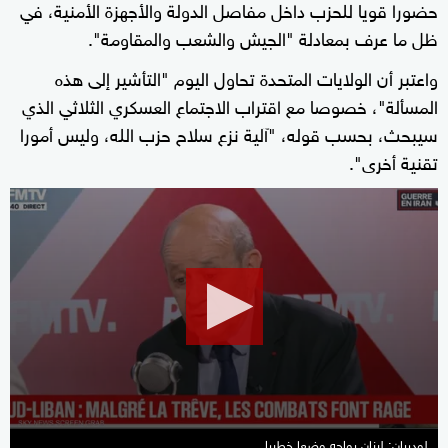
حضورا قويا للحزب داخل مفاصل الدولة والأجهزة الأمنية، في
ظل ما عرف بمعادلة "الجيش والشعب والمقاومة".
واعتبر أن الولايات المتحدة تحاول اليوم "التأشير إلى هذه
المسألة"، خصوصا مع اقتراب الاجتماع العسكري الثلاثي الذي
سيبحث، بحسب قوله، "آلية نزع سلاح حزب الله، وليس أمورا
تقنية أخرى".
0
seconds
of
43
seconds
لودريان: لبنان يواجه وضعا خطيرا