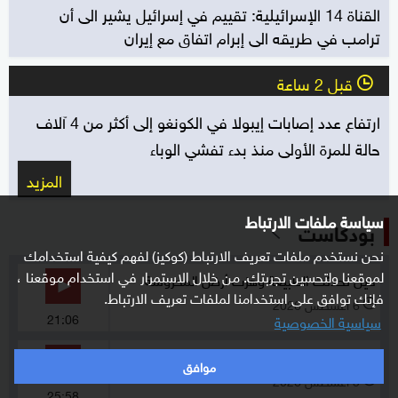
القناة 14 الإسرائيلية: تقييم في إسرائيل يشير الى أن
ترامب في طريقه الى إبرام اتفاق مع إيران
قبل 2 ساعة
l
ارتفاع عدد إصابات إيبولا في الكونغو إلى أكثر من 4 آلاف
حالة للمرة الأولى منذ بدء تفشي الوباء
المزيد
سياسة ملفات الارتباط
بودكاست
نحن نستخدم ملفات تعريف الارتباط (كوكيز) لفهم كيفية استخدامك
لموقعنا ولتحسين تجربتك. من خلال الاستمرار في استخدام موقعنا ،
حين تحدثت الطبيعة وهزت أرض المحروسة
فإنك توافق على استخدامنا لملفات تعريف الارتباط.
6 أغسطس 2026
l
21:06
سياسية الخصوصية
"السلطان المصري" في طرابزون التركي
موافق
5 أغسطس 2026
l
25:58