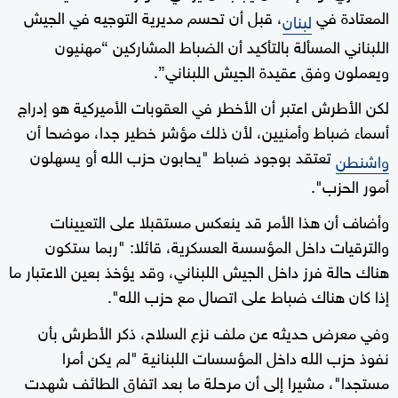
المعتادة في
، قبل أن تحسم مديرية التوجيه في الجيش
لبنان
اللبناني المسألة بالتأكيد أن الضباط المشاركين “مهنيون
ويعملون وفق عقيدة الجيش اللبناني”.
لكن الأطرش اعتبر أن الأخطر في العقوبات الأميركية هو إدراج
أسماء ضباط وأمنيين، لأن ذلك مؤشر خطير جدا، موضحا أن
تعتقد بوجود ضباط "يحابون حزب الله أو يسهلون
واشنطن
أمور الحزب".
وأضاف أن هذا الأمر قد ينعكس مستقبلا على التعيينات
والترقيات داخل المؤسسة العسكرية، قائلا: "ربما ستكون
هناك حالة فرز داخل الجيش اللبناني، وقد يؤخذ بعين الاعتبار ما
إذا كان هناك ضباط على اتصال مع حزب الله".
وفي معرض حديثه عن ملف نزع السلاح، ذكر الأطرش بأن
نفوذ حزب الله داخل المؤسسات اللبنانية "لم يكن أمرا
مستجدا"، مشيرا إلى أن مرحلة ما بعد اتفاق الطائف شهدت