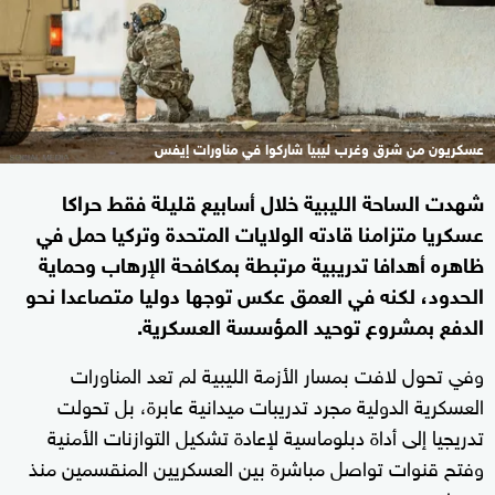
عسكريون من شرق وغرب ليبيا شاركوا في مناورات إيفس
شهدت الساحة الليبية خلال أسابيع قليلة فقط حراكا
عسكريا متزامنا قادته الولايات المتحدة وتركيا حمل في
ظاهره أهدافا تدريبية مرتبطة بمكافحة الإرهاب وحماية
الحدود، لكنه في العمق عكس توجها دوليا متصاعدا نحو
الدفع بمشروع توحيد المؤسسة العسكرية.
وفي تحول لافت بمسار الأزمة الليبية لم تعد المناورات
العسكرية الدولية مجرد تدريبات ميدانية عابرة، بل تحولت
تدريجيا إلى أداة دبلوماسية لإعادة تشكيل التوازنات الأمنية
وفتح قنوات تواصل مباشرة بين العسكريين المنقسمين منذ