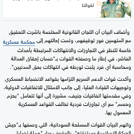
لقواتنا
وأضاف البيان أن اللجان القانونية المختصة باشرت التحقيق
مع المتهمين فور توقيفهم، وتمت إحالتهم إلى
محكمة عسكرية
خاصة للنظر في التجاوزات والانتهاكات المرتبطة بأحداث
الفاشر، في إطار ما وصفته القوات بـ"ضمان إحقاق العدالة
ومحاسبة أي فرد يثبت تورطه في انتهاكات بحق المدنيين".
وأكدت قوات الدعم السريع التزامها بقواعد الانضباط العسكري
وتوجيهات القيادة العليا، إلى جانب الامتثال للاتفاقيات الدولية،
وفي مقدمتها اتفاقيات جنيف، مشيرة إلى أنها تتعامل "بحزم
وحسم" مع أي تجاوزات فردية تخالف القواعد العسكرية
المعمول بها.
واتهم البيان القوات المسلحة السودانية، التي وصفها بـ"جيش
الحركة الإسلامية ومرتزقته"، بالوقوف وراء "حملة تضليل