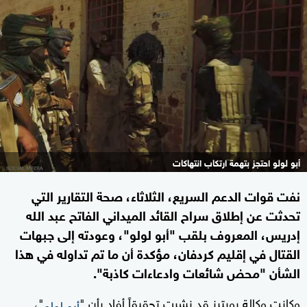
أبو لولو احتجز بتهمة ارتكاب انتهاكات
نفت قوات الدعم السريع، الثلاثاء، صحة التقارير التي
تحدثت عن إطلاق سراح القائد الميداني الفاتح عبد الله
إدريس، المعروف بلقب "أبو لولو"، وعودته إلى جبهات
القتال في إقليم كردفان، مؤكدة أن ما تم تداوله في هذا
الشأن "محض شائعات وادعاءات كاذبة".
وكانت وكالة رويترز قد نشرت تحقيقاً أفاد بأن "
"،
أبو لولو