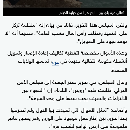
أهالي غزة يلوذون بالبحر هربا من حرارة الخيام
ونفى المجلس هذا التقرير، قائلا في بيان ‌إنه "منظمة تركز
على التنفيذ وتطلب رأس ‌المال حسب الحاجة"، مضيفا أنه "لا
توجد قيود على التمويل".
وهذه الأموال مخصصة لتغطية تكاليف إعادة الإعمار وتمويل
أنشطة حكومة انتقالية جديدة في
، تدعمها الولايات
غزة
المتحدة.
وقال المجلس، في تقرير صدر الجمعة إلى مجلس الأمن
الدولي اطلعت عليه "رويترز"، الثلاثاء، إن "الفجوة بين
الالتزامات والصرف يجب سدها على وجه السرعة".
وأضاف: "تمثل الأموال التي تعهدت بها ‌الدول ولم تصرفها
بعد الفرق بين إطار عمل موجود على الورق ‌وآخر يحقق نتائج
ملموسة على ⁠أرض الواقع لشعب غزة".