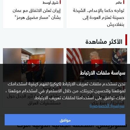
عالم
شرق أوسط
تواجه حكما بالإعدام.. الشيخة
إيران تعلن الاتفاق مع عمان
حسينة تعتزم العودة إلى
بشأن "مسار مضيق هرمز"
بنغلاديش
الأكثر مشاهدة
سياسة ملفات الارتباط
نحن نستخدم ملفات تعريف الارتباط (كوكيز) لفهم كيفية استخدامك
عالم
شرق أوسط
لموقعنا ولتحسين تجربتك. من خلال الاستمرار في استخدام موقعنا ،
الرئيس الأميركي والضربة
مشاهد صادمة تثير الجدل حول
فإنك توافق على استخدامنا لملفات تعريف الارتباط.
المؤجلة.. نمط يتكرر
مستشفيات العراق
سياسية الخصوصية
موافق
سموتريتش: المحكمة الجنائية الدولية أمرت