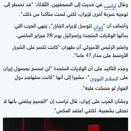
وقال
في حديث إلى الصحفيين، الثلاثاء: "قد نضطر إلى
ترامب
توجيه ضربة أخرى لإيران، لكني لست متأكدا من ذلك".
وأضاف أن "
تتوسل لإبرام اتفاق"، ينهي الحرب التي
إيران
بدأتها الولايات المتحدة وإسرائيل يوم 28 فبراير الماضي.
واعتبر الرئيس الأميركي أن طهران "كانت تتنمر على الشرق
الأوسط على مدار 47 عاما".
وجدد التأكيد على أن الولايات المتحدة "لن تسمح بحصول إيران
على
"، مشيرا إلى أنها "كانت ستهاجم دول
السلاح النووي
الجوار لو حصلت عليه".
وبشأن الحرب على إيران، قال ترامب إن "الجميع يبلغني بأنها لا
تحظى بشعبية، لكنني أعتقد العكس".
0
seconds