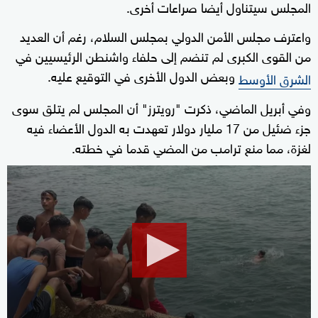
المجلس سيتناول أيضا صراعات أخرى.
واعترف مجلس الأمن الدولي بمجلس السلام، رغم أن العديد
من القوى الكبرى لم تنضم إلى حلفاء واشنطن الرئيسيين في
وبعض الدول الأخرى في التوقيع عليه.
الشرق الأوسط
وفي أبريل الماضي، ذكرت "رويترز" أن المجلس لم يتلق سوى
‌جزء ضئيل من 17 مليار دولار تعهدت به الدول الأعضاء فيه
لغزة، مما منع ترامب من المضي قدما في خطته.
0
seconds
of
2
minutes,
23
seconds