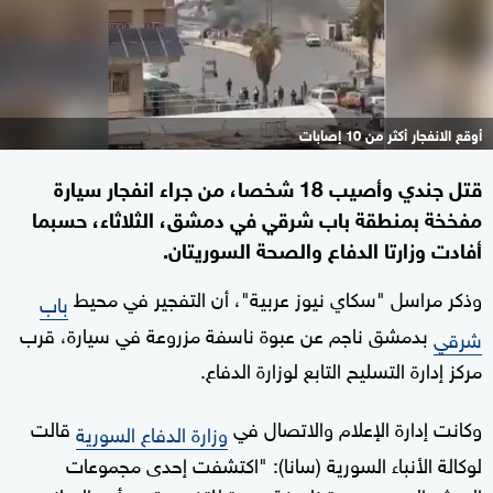
أوقع الانفجار أكثر من 10 إصابات
قتل جندي وأصيب 18 شخصا، من جراء انفجار سيارة
مفخخة بمنطقة باب شرقي في دمشق، الثلاثاء، حسبما
أفادت وزارتا الدفاع والصحة السوريتان.
وذكر مراسل "سكاي نيوز عربية"، أن التفجير في محيط
باب
بدمشق ناجم عن عبوة ناسفة مزروعة في سيارة، قرب
شرقي
مركز إدارة التسليح التابع لوزارة الدفاع.
وكانت إدارة الإعلام والاتصال في
قالت
وزارة الدفاع السورية
لوكالة الأنباء السورية (سانا): "اكتشفت إحدى مجموعات