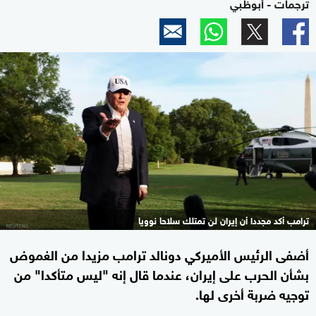
ترجمات - أبوظبي
ترامب أكد مجددا أن إيران لن تمتلك سلاحا نوويا
أضفى الرئيس الأميركي دونالد ترامب مزيدا من الغموض
بشأن الحرب على إيران، عندما قال إنه "ليس متأكدا" من
توجيه ضربة أخرى لها.