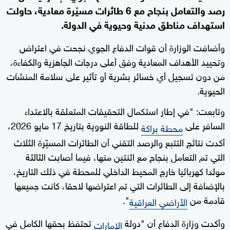
رصد والتعامل بنجاح مع 6 طائرات مسيّرة معادية، حاولت
استهداف مناطق مدنية وحيوية في الدولة.
وأضافت الوزارة أن قوات الدفاع الجوي نجحت في اعتراض
وتحييد الأهداف المعادية وفق أعلى درجات الجاهزية والكفاءة،
من دون تسجيل أي خسائر بشرية أو تأثير على سلامة المنشآت
الحيوية.
وتابعت: "في إطار استكمال التحقيقات المتعلقة بالاعتداء
السافر على
للطاقة النووية بتاريخ 17 مايو 2026،
محطة براكة
أكدت نتائج التتبع والرصد التقني أن الطائرات المسيّرة الثلاث
التي تم التعامل بنجاح مع اثنتين منها، فيما أصابت الثالثة
مولدا كهربائيا خارج المحيط الداخلي للمحطة في ذلك التاريخ،
بالإضافة إلى الطائرات التي تم اعتراضها لاحقا، كانت جميعها
قادمة من
".
الأراضي العراقية
وأكدت وزارة الدفاع أن "دولة
تحتفظ بحقها الكامل في
الإمارات