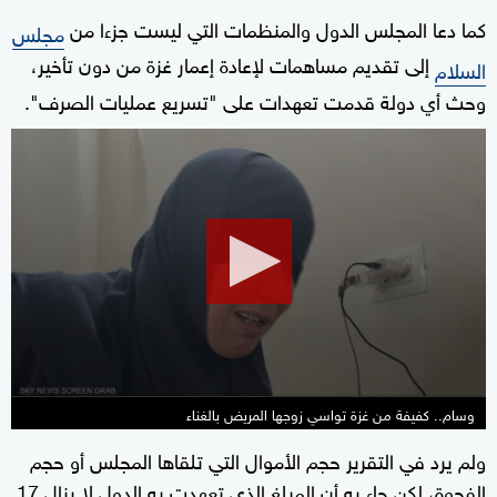
كما دعا المجلس الدول والمنظمات التي ليست جزءا من
مجلس
إلى تقديم مساهمات لإعادة إعمار غزة من دون تأخير،
السلام
وحث أي دولة قدمت تعهدات على "تسريع عمليات الصرف".
0
seconds
of
2
minutes,
51
seconds
وسام.. كفيفة من غزة تواسي زوجها المريض بالغناء
ولم يرد في التقرير حجم الأموال التي تلقاها المجلس أو حجم
الفجوة، لكن جاء به أن المبلغ الذي ⁠تعهدت به الدول لا يزال 17