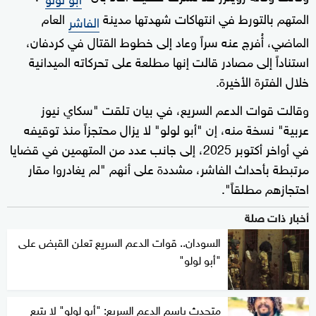
المتهم بالتورط في انتهاكات شهدتها مدينة
العام
الفاشر
الماضي، أُفرج عنه سراً وعاد إلى خطوط القتال في كردفان،
استناداً إلى مصادر قالت إنها مطلعة على تحركاته الميدانية
خلال الفترة الأخيرة.
وقالت قوات الدعم السريع، في بيان تلقت "سكاي نيوز
عربية" نسخة منه، إن "أبو لولو" لا يزال محتجزاً منذ توقيفه
في أواخر أكتوبر 2025، إلى جانب عدد من المتهمين في قضايا
مرتبطة بأحداث الفاشر، مشددة على أنهم "لم يغادروا مقار
احتجازهم مطلقاً".
أخبار ذات صلة
السودان.. قوات الدعم السريع تعلن القبض على
"أبو لولو"
متحدث باسم الدعم السريع: "أبو لولو" لا يتبع