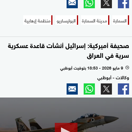
السمارة
مدينة السمارة
البوليساريو
منظمة إرهابية
صحيفة أميركية: إسرائيل أنشأت قاعدة عسكرية
سرية في العراق
9 مايو 2026 - 18:53 بتوقيت أبوظبي
l
وكالات - أبوظبي
0
seconds
of
2
minutes,
34
seconds