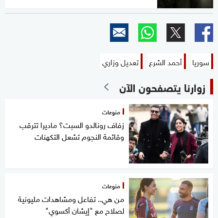
سوريا
أحمد الشرع
تعديل وزاري
زوارنا يتصفحون الآن
منوعات
زفاف رونالدو السبت؟ ماديرا تترقب
وقائمة النجوم تشعل التكهنات
منوعات
من هي.. تفاعل ومشاهدات مليونية
لصلاح مع "إيشان أكسوي"