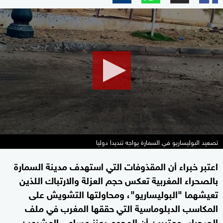
0
seconds
of
2
minutes,
2
seconds
تصعيد البوليساريو في السمارة يواجه تنديدا دوليا
اعتبر خبراء أن المقذوفات التي استهدف مدينة السمارة
بالصحراء المغربية تعكس حجم العزلة والارتباك اللذين
تعيشهما "البوليساريو"، ومحاولتها التشويش على
المكاسب الدبلوماسية التي حققها المغرب في ملف
الصحراء، معتبرين أن الهجوم يعزز مساعي المشرعين