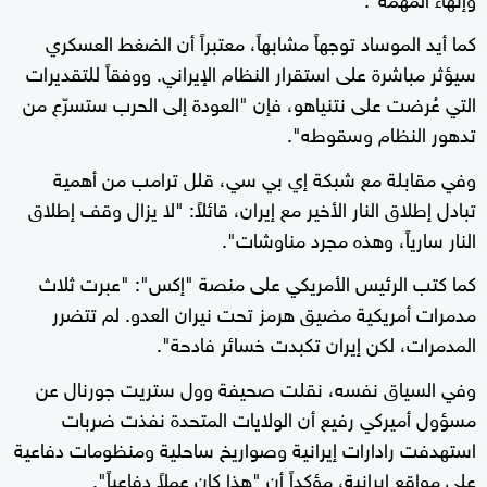
كما أيد الموساد توجهاً مشابهاً، معتبراً أن الضغط العسكري
سيؤثر مباشرة على استقرار النظام الإيراني. ووفقاً للتقديرات
التي عُرضت على نتنياهو، فإن "العودة إلى الحرب ستسرّع من
تدهور النظام وسقوطه".
وفي مقابلة مع شبكة إي بي سي، قلل ترامب من أهمية
تبادل إطلاق النار الأخير مع إيران، قائلاً: "لا يزال وقف إطلاق
النار سارياً، وهذه مجرد مناوشات".
كما كتب الرئيس الأمريكي على منصة "إكس": "عبرت ثلاث
مدمرات أمريكية مضيق هرمز تحت نيران العدو. لم تتضرر
المدمرات، لكن إيران تكبدت خسائر فادحة".
وفي السياق نفسه، نقلت صحيفة وول ستريت جورنال عن
مسؤول أميركي رفيع أن الولايات المتحدة نفذت ضربات
استهدفت رادارات إيرانية وصواريخ ساحلية ومنظومات دفاعية
على مواقع إيرانية، مؤكداً أن "هذا كان عملاً دفاعياً".