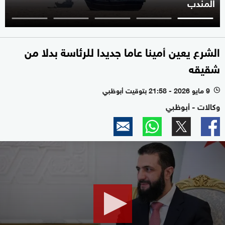
المندب
الشرع يعين أمينا عاما جديدا للرئاسة بدلا من
شقيقه
9 مايو 2026 - 21:58 بتوقيت أبوظبي
l
وكالات - أبوظبي
0
seconds
of
1
minute,
43
seconds