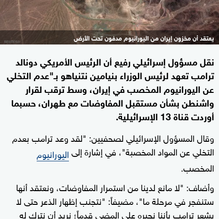
يعتقد أن مخزون إيران من اليورانيوم مدفون تحت الأرض
نقل مسؤول إسرائيلي رفيع أن الرئيس الأمريكي دونالد
ترامب تعهد لرئيس الوزراء بنيامين نتنياهو بـ"عدم التخلي
عن اليورانيوم المخصب في إيران، وسط ترقب لقرار
واشنطن بشأن مستقبل المفاوضات مع طهران، حسبما
أوردت قناة 13 الإسرائيلية.
وقال المسؤول الإسرائيلي لصحفيين: "لقد وعد ترامب بعدم
التخلي عن المواد المخصبة"، في إشارة إلى
اليورانيوم
المخصب.
وأضاف: "لا مانع لدينا من استمرار المفاوضات، ونعتقد أنها
ستنفجر في مرحلة ما"، مضيفاً: "نتجنب إظهار الذعر حتى لا
يشعر ترامب بأننا نجبره على المضي قدماً؛ نريد أن نترك له