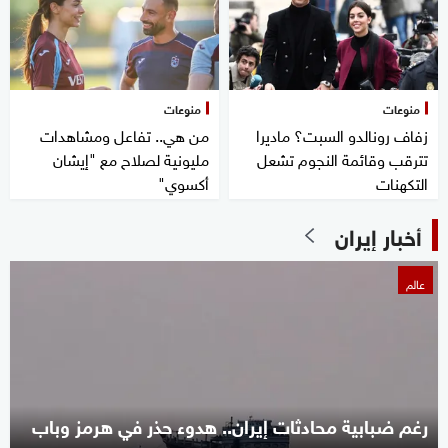
منوعات
منوعات
زفاف رونالدو السبت؟ ماديرا
من هي.. تفاعل ومشاهدات
تترقب وقائمة النجوم تشعل
مليونية لصلاح مع "إيشان
التكهنات
أكسوي"
أخبار إيران
عالم
رغم ضبابية محادثات إيران.. هدوء حذر في هرمز وباب