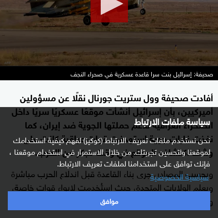
صحيفة: إسرائيل بنت سرا قاعدة عسكرية في صحراء النجف
أفادت صحيفة وول ستريت جورنال نقلًا عن مسؤولين
أميركيين، بأن إسرائيل أنشأت موقعًا عسكريًا سريًا داخل
سياسة ملفات الارتباط
الصحراء العراقية لدعم حملتها الجوية ضد إيران، كما
نفذت غارات جوية استهدفت قوات عراقية كانت على
نحن نستخدم ملفات تعريف الارتباط (كوكيز) لفهم كيفية استخدامك
وشك اكتشاف الموقع في وقت مبكر من الحرب.
لموقعنا ولتحسين تجربتك. من خلال الاستمرار في استخدام موقعنا ،
فإنك توافق على استخدامنا لملفات تعريف الارتباط.
وبحسب المصادر، جرى بناء القاعدة قبل اندلاع الحرب مباشرة
سياسية الخصوصية
وبعلم الولايات المتحدة، حيث استُخدمت لإيواء قوات خاصة،
وشكلت مركزًا لوجستيًا لدعم عمليات
.
موافق
سلاح الجو الإسرائيلي