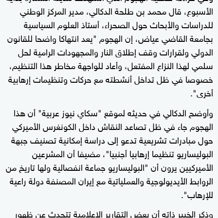
الأسبوع، قال محمد بن طلحة الدكالي، مدير المركز الوطني
للدراسات والأبحاث حول الصحراء، أستاذ العلوم السياسية
بجامعة القاضي عياض، إن الهجوم "يعد انتهاكا واضحا للقانون
الدولي ولقرارات وقف إطلاق النار والمجهودات الرامية لحل
سلمي لهذا النزاع المفتعل، وأعاد للواجهة مخاطر هذا التنظيم،
خصوصا في ظل تداخل أنشطته مع حركات وتنظيمات إرهابية
أخرى".
وأوضح الدكالي في حديثه لموقع "سكاي نيوز عربية" أن هذا
الهجوم جاء في ظل تصاعد النقاش داخل الكونغرس الأميركي
حول مبادرات تشريعية تدعو إلى دراسة إمكانية تصنيف جبهة
البوليساريو تنظيما إرهابيا أجنبيا"، مضيفا أن المشرعين
الأميركيين يرون أن "البوليساريو جماعة انفصالية ولها تاريخ من
الروابط الأيديولوجية والعملياتية مع إيران المصنفة دولة راعية
للإرهاب".
وذكر الخبير ذاته أن بعض التقارير الإعلامية تتحدث عن ظهور