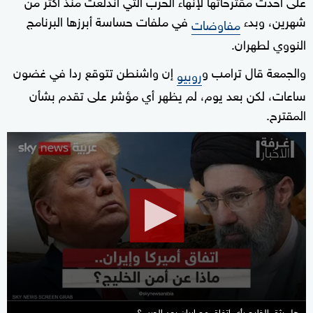
على أحدث مقترحاتها لإنهاء الحرب التي اندلعت منذ أكثر من
شهرين، وبدء
في ملفات حساسة أبرزها البرنامج
مفاوضات
النووي لطهران.
والجمعة قال ترامب و
إن واشنطن تتوقع ردا في غضون
روبيو
ساعات، لكن بعد يوم، لم يظهر أي مؤشر على تقدم بشأن
المقترح.
0
seconds
of
50
minutes,
16
seconds
هل يثق الخليج بأي اتفاق مع إيران بعد الحرب؟