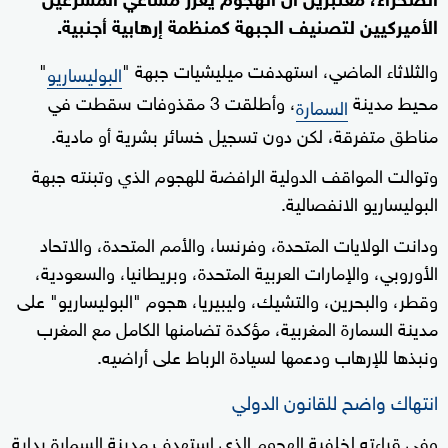
الأميركيين لتصنيف الجبهة كمنظمة إرهابية أجنبية.
والثلاثاء الماضي، استهدفت ميليشيات جبهة "
"
البوليساريو
محيط مدينة
، وأطلقت 3 مقذوفات سقطت في
السمارة
مناطق متفرقة، لكن دون تسجيل خسائر بشرية أو مادية.
وتوالت المواقف الدولية الرافضة للهجوم الذي وتبنته جبهة
البوليساريو الانفصالية.
ودانت الولايات المتحدة، وفرنسا، والأمم المتحدة، والاتحاد
الأوروبي، والإمارات العربية المتحدة، وبريطانيا، والسعودية،
وقطر، والبحرين، والتشيك، وليبيريا، هجوم "البوليساريو" على
مدينة السمارة المغربية، مؤكدة تضامنها الكامل مع المغرب
ونبذها للإرهاب ودعمها لسيادة الرباط على أراضيه.
انتهاك واضح للقانون الدولي
وفي قراءته لخلفية الهجوم الذي استهدف مدينة السمارة بداية