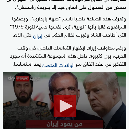
تتمكن من الحصول على اتفاق جيد إلا بهزيمة واشنطن".
وتعرف هذه الجماعة داخليا باسم "جبهة بايداري"، ويصفها
المراقبون غالبا بأنها "ثورية، ترى نفسها حامية لثورة 1979"
التي أطاحت الشاه وغيرت نظام الحكم في
حتى الآن.
إيران
ورغم محاولات إيران لإظهار التماسك الداخلي في وقت
الحرب، يرى كثيرون داخل هذه المجموعة المتشددة أن مجرد
التفكير في عقد اتفاق مع
يعد استسلاما.
الولايات المتحدة
0
seconds
of
13
minutes,
11
seconds