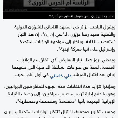
صراع داخل إيران.. من يعرقل الاتفاق مع أميركا؟
ويقول الباحث الزائر في المعهد الألماني للشؤون الدولية
والأمنية حميد رضا عزيزي، لـ"سي إن إن"، إن هذا التيار
"متعصب للغاية، وينظر إلى مواجهة الولايات المتحدة
وإسرائيل على أنها معركة أبدية".
ويعطي بروز هذا التيار المعارض لأي اتفاق مع الولايات
المتحدة، لمحة عن صراعات السلطة الداخلية التي تشهدها
إيران بعد اغتيال المرشد
في أول أيام الحرب.
علي خامنئي
ومؤخرا تتزايد حدة انتقادات هذه الجبهة للمفاوضين الإيرانيين،
وهو ما دفع إدارة ترامب، حسب مراقبين، إلى وصف القيادة
الإيرانية الجديدة بأنها "منقسمة ومتصدعة ومضطربة".
وحسب تقارير صحفية، لا تزال تنتظر الولايات المتحدة رد إيران