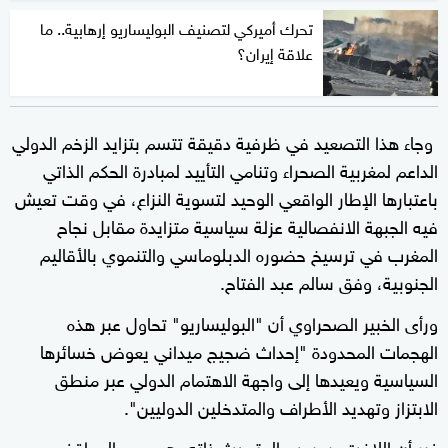
تحرك أميركي لتصنيف البوليساريو إرهابية.. ما
علاقة إيران؟
وجاء هذا التصعيد في ظرفية دقيقة تتسم بتزايد الزخم الدولي
الداعم لمغربية الصحراء وتنامي التأييد لمبادرة الحكم الذاتي
باعتبارها الإطار الواقعي الوحيد لتسوية النزاع، في وقت تعيش
فيه الجبهة الانفصالية عزلة سياسية متزايدة مقابل نجاح
المغرب في ترسيخ حضوره الدبلوماسي والتنموي بالأقاليم
الجنوبية، وفق سالم عبد الفتاح.
ورأى الخبير الصحراوي أن "البوليساريو" تحاول عبر هذه
الهجمات المحدودة "إحداث ضجيج ميداني يعوض خسائرها
السياسية ويعيدها إلى واجهة الاهتمام الدولي عبر منطق
الابتزاز وتهديد الأطراف والمتدخلين الدوليين".
غير أن اللافت، بحسب المتحدث ذاته، هو حجم المواقف