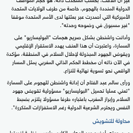
الدولية المنددة بالهجوم، خاصة من طرف الولايات المتحدة
الأميركية التي أصدرت عبر بعثتها لدى الأمم المتحدة موقفا
"غير مسبوق في وضوحه وحدته".
وأدانت واشنطن بشكل صريح هجمات "البوليساريو" على
السمارة، واعتبرت أن هذا العنف يهدد الاستقرار الإقليمي
ويقوض الجهود المبذولة لإحلال السلام في المنطقة، مؤكدة
في الآن ذاته أن مخطط الحكم الذاتي المغربي يمثل المسار
الواقعي نحو تسوية نهائية للنزاع.
ورأى سالم عبد الفتاح أن إدانة واشنطن للهجوم على السمارة
"تعني عمليا تحميل "البوليساريو" مسؤولية تقويض جهود
السلام وإبراز المغرب باعتباره طرفا مسؤولا يلتزم بضبط
النفس ويحترم الشرعية الدولية رغم الاستفزازات المتكررة".
محاولة للتشويش
ومن جهته، أوضح عبد الوهاب الكاين، رئيس منظمة إفريقيا