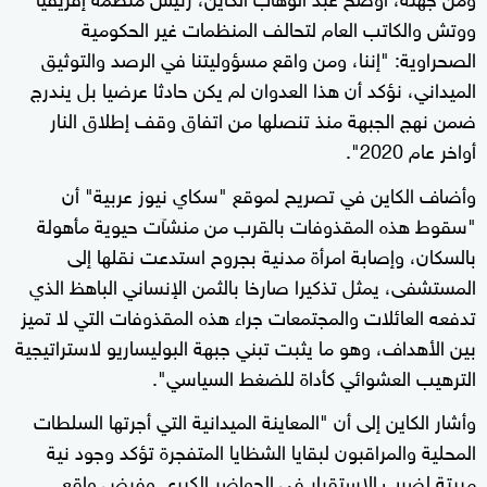
ووتش والكاتب العام لتحالف المنظمات غير الحكومية
الصحراوية: "إننا، ومن واقع مسؤوليتنا في الرصد والتوثيق
الميداني، نؤكد أن هذا العدوان لم يكن حادثا عرضيا بل يندرج
ضمن نهج الجبهة منذ تنصلها من اتفاق وقف إطلاق النار
أواخر عام 2020".
وأضاف الكاين في تصريح لموقع "سكاي نيوز عربية" أن
"سقوط هذه المقذوفات بالقرب من منشآت حيوية مأهولة
بالسكان، وإصابة امرأة مدنية بجروح استدعت نقلها إلى
المستشفى، يمثل تذكيرا صارخا بالثمن الإنساني الباهظ الذي
تدفعه العائلات والمجتمعات جراء هذه المقذوفات التي لا تميز
بين الأهداف، وهو ما يثبت تبني جبهة البوليساريو لاستراتيجية
الترهيب العشوائي كأداة للضغط السياسي".
وأشار الكاين إلى أن "المعاينة الميدانية التي أجرتها السلطات
المحلية والمراقبون لبقايا الشظايا المتفجرة تؤكد وجود نية
مبيتة لضرب الاستقرار في الحواضر الكبرى وفرض واقع