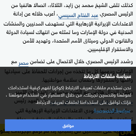
كذلك تلقى الشيخ محمد بن زايد، الثلاثاء، اتصالا هاتفيا من
الرئيس المصري
، أعرب خلاله عن إدانة
عبد الفتاح السيسي
الاعتداءات الإيرانية الإرهابية التي تستهدف المدنيين والمنشآت
المدنية في دولة الإمارات وما تمثله من انتهاك لسيادة الدولة
والقانون الدولي وميثاق الأمم المتحدة، وتهديد للأمن
والاستقرار الإقليميين.
وشدد الرئيس المصري خلال الاتصال على تضامن
مع
مصر
الإمارات ودعمها كل ما تتخذه من إجراءات للحفاظ على سيادتها
سياسة ملفات الارتباط
وأمنها واستقرارها وضمان سلامة مواطنيها.
نحن نستخدم ملفات تعريف الارتباط (كوكيز) لفهم كيفية استخدامك
وخلال اتصال هاتفي مع الشيخ محمد بن زايد، أدان الأمير
لموقعنا ولتحسين تجربتك. من خلال الاستمرار في استخدام موقعنا ،
ولي العهد رئيس
محمد بن سلمان بن عبد العزيز آل سعود
فإنك توافق على استخدامنا لملفات تعريف الارتباط.
مجلس الوزراء السعودي الاعتداءات الإيرانية الإرهابية التي
سياسية الخصوصية
تستهدف المدنيين والمواقع والمنشآت المدنية في دولة
موافق
الإمارات، مؤكدا تضامن
مع الإمارات ودعمها كل ما
السعودية
عاجل
دمين من إسبانيا إذا لم تُرفع الإجراءات بحلول 9 أغسطس