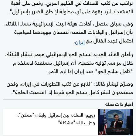
نراقب عن كثب الأحداث في الخليج العربي. ونحن على أهبة
الاستعداد للرد بقوة على أي محاولة لإلحاق الضرر بإسرائيل".
وفي سياق متصل، أفادت هيئة البث الإسرائيلية مساء الثلاثاء،
بأن إسرائيل والولايات المتحدة تنسقان جهودهما لمواجهة
احتمال تجدد القتال مع
.
إيران
وأعلن القائد الجديد لسلاح الجو الإسرائيلي عومر تيشلر الثلاثاء،
خلال مراسم توليه منصبه، أن إسرائيل مستعدة لاستخدام
"كامل سلاح الجو" ضد إيران إذا لزم الأمر.
وصرّح تيشلر قائلا: "نتابع عن كثب التطورات في إيران، ونحن
مستعدون لنشر كامل سلاح الجو شرقا إذا اقتضت الحاجة".
أخبار ذات صلة
روبيو: السلام بين إسرائيل ولبنان "ممكن"..
وحزب الله "مشكلة"