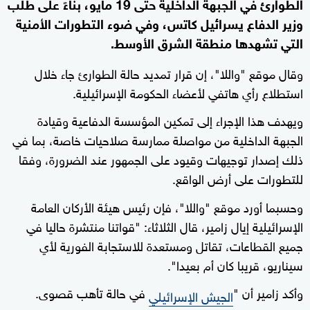
الطوارئ في الجبهة الداخلية حتى 19 مايو، بناءً على طلب
وزير الدفاع يسرائيل كاتس، وفي ضوء التطورات الأمنية
التي تشهدها منطقة الشرق الأوسط.
وقال موقع "واللا"، إن قرار تمديد حالة الطوارئ جاء خلال
استطلاع رأي هاتفي لأعضاء الحكومة الإسرائيلية.
ويهدف هذا الإجراء إلى تمكين المؤسسة الدفاعية وقيادة
الجبهة الداخلية من مواصلة ممارسة صلاحيات خاصة، بما في
ذلك إصدار توجيهات وقيود على الجمهور عند الضرورة، وفقا
للتطورات على أرض الواقع.
وحسبما أورد موقع "واللا"، فإن رئيس هيئة الأركان العامة
الإسرائيلية إيال زامير، قال الثلاثاء: "قواتنا منتشرة حاليا في
جميع القطاعات، تقاتل ومستعدة للاستجابة الفورية لأي
سيناريو، قريبا كان أم بعيدا".
وأكد زامير أن "
في حالة تأهب قصوى.
الجيش الإسرائيلي