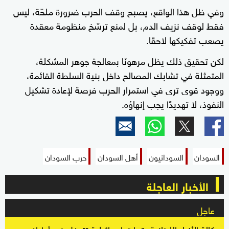
وفي ظل هذا الواقع، يصبح وقف الحرب ضرورة ملحّة، ليس
فقط لوقف نزيف الدم، بل لمنع ترسّخ منظومة معقدة
يصعب تفكيكها لاحقًا.
لكن تحقيق ذلك يظل مرهونًا بمعالجة جوهر المشكلة،
المتمثلة في تشابك المصالح داخل بنية السلطة القائمة،
ووجود قوى ترى في استمرار الحرب فرصة لإعادة تشكيل
النفوذ، لا تهديدًا يجب إنهاؤه.
السودان
السودانيون
أهل السودان
حرب السودان
الأخبار العاجلة
عاجل
وكالة الأنباء اللبنانية: قوات إسرائيلية تتوغل في أطراف