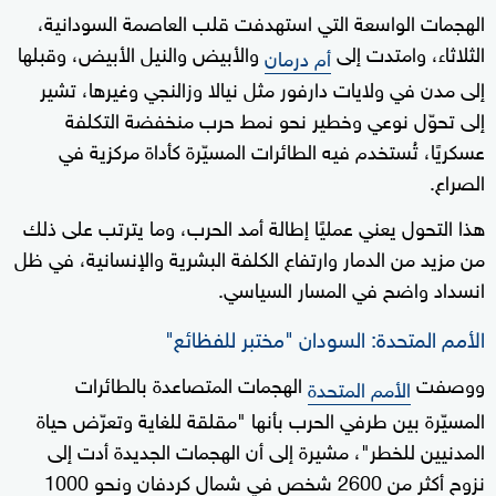
الهجمات الواسعة التي استهدفت قلب العاصمة السودانية،
الثلاثاء، وامتدت إلى
والأبيض والنيل الأبيض، وقبلها
أم درمان
إلى مدن في ولايات دارفور مثل نيالا وزالنجي وغيرها، تشير
إلى تحوّل نوعي وخطير نحو نمط حرب منخفضة التكلفة
عسكريًا، تُستخدم فيه الطائرات المسيّرة كأداة مركزية في
الصراع.
هذا التحول يعني عمليًا إطالة أمد الحرب، وما يترتب على ذلك
من مزيد من الدمار وارتفاع الكلفة البشرية والإنسانية، في ظل
انسداد واضح في المسار السياسي.
الأمم المتحدة: السودان "مختبر للفظائع"
ووصفت
الهجمات المتصاعدة بالطائرات
الأمم المتحدة
المسيّرة بين طرفي الحرب بأنها "مقلقة للغاية وتعرّض حياة
المدنيين للخطر"، مشيرة إلى أن الهجمات الجديدة أدت إلى
نزوح أكثر من 2600 شخص في شمال كردفان ونحو 1000