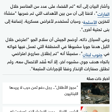
وأشار البيان إلى أنه "تم القضاء على عدد من العناصر خلال
"، لافتا إلى أن من بين الأهداف التي تم ضربها "منشأة
الغارات
لتخزين
، ومبان تُستخدم لأغراض عسكرية، إضافة إلى
الأسلحة
بنى تحتية أخرى".
وفي السياق ذاته، أوضح الجيش أن سلاح الجو "اعترض خلال
الليل هدفا جويا مشبوهًا في المنطقة التي تعمل فيها قواته
في
"، مضيفًا أنه "تم إطلاق صاروخ اعتراضي
جنوب لبنان
باتجاه هدف جوي مشبوه آخر، إلا أنه فُقد الاتصال معه، ولم
تطلق صفارات الإنذار وفقا للإجراءات المتبعة".
أخبار ذات صلة
"عجوز الأطلال".. رجل دفع ثمن حرب لا يريدها
اللبنانيون
الرئيس اللبناني يدين الاعتداء الذي تعرضت له