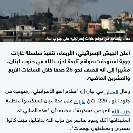
دخان يتصاعد من موقع غارات إسرائيلية على جنوب لبنان
أعلن الجيش الإسرائيلي، الأربعاء، تنفيذ سلسلة غارات
جوية استهدفت مواقع تابعة لحزب الله في جنوب لبنان،
مشيرا إلى أنه قصف نحو 25 هدفا خلال الساعات الأربع
والعشرين الماضية.
وقال
في بيان إن "سلاح الجو الإسرائيلي، وبتوجيه من
الجيش
جنود اللواء 226، شنّ
على عدة مبان تستخدمها منظمة
غارات
لأغراض عسكرية"، مضيفا أن "هذه المباني تم
حزب الله
استهدافها أثناء وجود عناصر من حزب الله بداخلها، حيث كانوا
ينفذون ويخططون لهجمات".