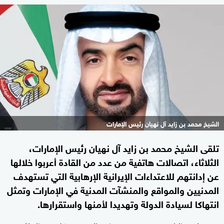
الشيخ محمد بن زايد آل نهيان رئيس الإمارات
تلقى الشيخ محمد بن زايد آل نهيان رئيس الإمارات،
الثلاثاء، اتصالات هاتفية من عدد من القادة أعربوا خلالها
عن إدانتهم للاعتداءات الإيرانية الإرهابية التي تستهدف
المدنيين والمواقع والمنشآت المدنية في الإمارات وتمثل
انتهاكا لسيادة الدولة وتهديدا لأمنها واستقرارها.