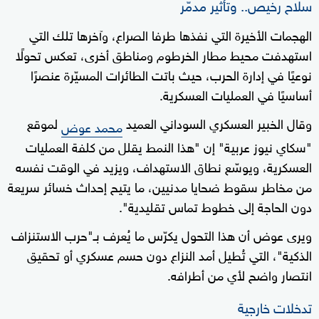
سلاح رخيص.. وتأثير مدمّر
الهجمات الأخيرة التي نفذها طرفا الصراع، وآخرها تلك التي
استهدفت محيط مطار الخرطوم ومناطق أخرى، تعكس تحولًا
نوعيًا في إدارة الحرب، حيث باتت الطائرات المسيّرة عنصرًا
أساسيًا في العمليات العسكرية.
وقال الخبير العسكري السوداني العميد
لموقع
محمد عوض
"سكاي نيوز عربية" إن "هذا النمط يقلل من كلفة العمليات
العسكرية، ويوسّع نطاق الاستهداف، ويزيد في الوقت نفسه
من مخاطر سقوط ضحايا مدنيين، ما يتيح إحداث خسائر سريعة
دون الحاجة إلى خطوط تماس تقليدية".
ويرى عوض أن هذا التحول يكرّس ما يُعرف بـ"حرب الاستنزاف
الذكية"، التي تُطيل أمد النزاع دون حسم عسكري أو تحقيق
انتصار واضح لأي من أطرافه.
تدخلات خارجية