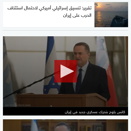
تقرير: تنسيق إسرائيلي أميركي لاحتمال استئناف
الحرب على إيران
0
seconds
of
29
seconds
كاتس يلوح بتحرك عسكري جديد في إيران
0
seconds