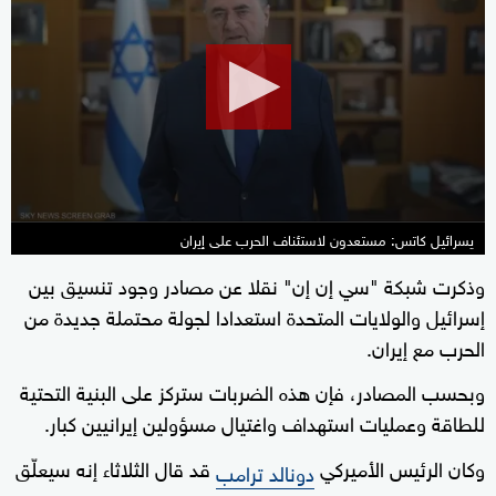
of
27
seconds
يسرائيل كاتس: مستعدون لاستئناف الحرب على إيران
وذكرت شبكة "سي إن إن" نقلا عن مصادر وجود تنسيق بين
إسرائيل والولايات المتحدة استعدادا لجولة محتملة جديدة من
الحرب مع إيران.
وبحسب المصادر، فإن هذه الضربات ستركز على البنية التحتية
للطاقة وعمليات استهداف واغتيال مسؤولين إيرانيين كبار.
وكان الرئيس الأميركي
قد قال الثلاثاء إنه سيعلّق
دونالد ترامب