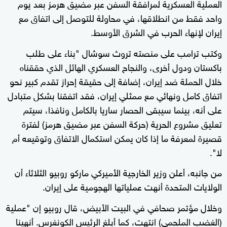
العملية العسكرية لمرافقة السفن عبر مضيق هرمز بعد يوم
واحد فقط من انطلاقها، في محاولة للتوصل إلى اتفاق مع
إيران لإنهاء الحرب في الشرق الأوسط.
وكتب ترامب على منصته تروث سوشال "بناء على طلب
باكستان ودول أخرى، والنجاح العسكري الهائل الذي حققناه
خلال الحملة ضد إيران، إضافة إلى حقيقة إحراز تقدم كبير نحو
اتفاق كامل ونهائي مع ممثلي إيران، فقد اتفقنا بشكل متبادل
على أنه، بينما سيبقى الحصار ساريا بالكامل ونافذا، سيتم
تعليق مشروع الحرية (حركة السفن عبر مضيق هرمز) لفترة
قصيرة لمعرفة ما إذا كان يمكن استكمال الاتفاق وتوقيعه أم
لا".
من جانبه، أعلن وزير الخارجية الأميركي ماركو روبيو الثلاثاء أن
الولايات المتحدة أنهت عملياتها الهجومية على إيران.
وخلال مؤتمر صحافي في البيت الأبيض، قال روبيو إن "عملية
(الغضب الملحمي) انتهت، كما أبلغ الرئيس الكونغرس. أنهينا