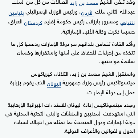
وقد تلقى الشيخ
اتصالات من كل من الملك
محمد بن زايد
عبدالله الثاني ملك
، ورئيس الوزراء الإسرائيلي
الأردن
بنيامين
ومسرور بارزاني رئيس حكومة إقليم
العراق،
نتنياهو
كردستان
حسبما ذكرت وكالة الأنباء الإماراتية.
وأكد القادة تضامن بلدانهم مع دولة الإمارات ودعمها كل ما
تتخذه من إجراءات للحفاظ على أمنها واستقرارها وضمان
سلامة مواطنيها.
واستقبل الشيخ محمد بن زايد، الثلاثاء، كيرياكوس
ميتسوتاكيس رئيس وزراء جمهورية
الذي يقوم بزيارة
اليونان
عمل إلى دولة الإمارات.
وجدد ميتسوتاكيس إدانة اليونان للاعتداءات الإيرانية الإرهابية
التي استهدفت المدنيين والمنشآت والبنى التحتية المدنية في
دولة الإمارات ودول المنطقة بما تمثله من انتهاك لسيادة
الدول والقوانين والأعراف الدولية.