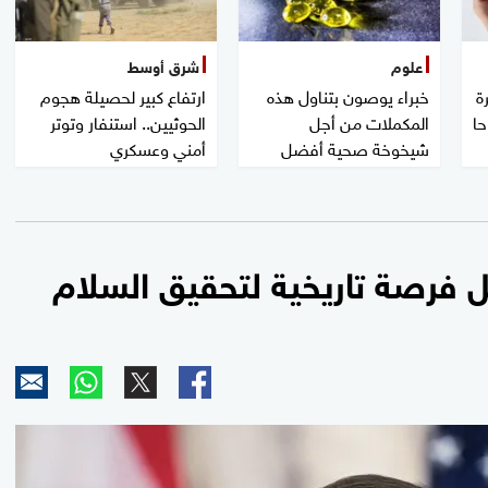
علوم
شرق أوسط
ة
خبراء يوصون بتناول هذه
ارتفاع كبير لحصيلة هجوم
حا
المكملات من أجل
الحوثيين.. استنفار وتوتر
شيخوخة صحية أفضل
أمني وعسكري
يل فرصة تاريخية لتحقيق السلام