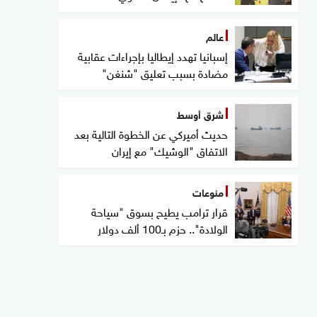
عالم
إسبانيا تهدد إيطاليا بإجراءات عقابية
مضادة بسبب تعليق "شنغن"
شرق أوسط
حديث أميركي عن الخطوة التالية بعد
الاتفاق "الوشيك" مع إيران
منوعات
قرار ترامب يطيح بسوق "سياحة
الولادة".. حزم بـ100 ألف دولار