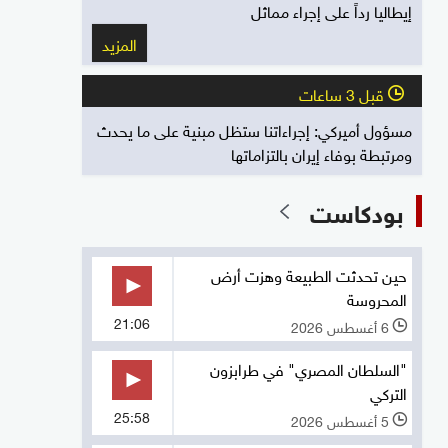
إيطاليا رداً على إجراء مماثل
المزيد
قبل 3 ساعات
l
مسؤول أميركي: إجراءاتنا ستظل مبنية على ما يحدث
ومرتبطة بوفاء إيران بالتزاماتها
بودكاست
حين تحدثت الطبيعة وهزت أرض
المحروسة
21:06
6 أغسطس 2026
l
"السلطان المصري" في طرابزون
التركي
25:58
5 أغسطس 2026
l