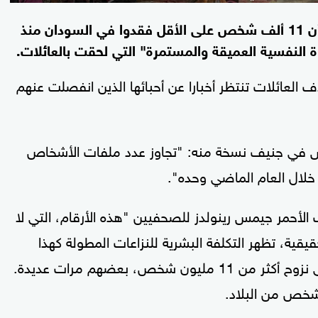
أعلنت اللجنة الدولية للصليب الأحمر، الثلاثاء، أن 11 ألف شخص على الأقل فقدوا في السودان منذ
اف العائلات تنتظر أخبارا عن أحبائها الذين انفصلت عنهم
س في جنيف نسخة منه: "تجاوز عدد ملفات الأشخاص
ب الأحمر جيمس رينولدز للصحفيين "هذه الأرقام، التي لا
قية، تظهر التكلفة البشرية للنزاعات المطولة كهذا
النزاع"، مشيرا إلى أن تغير خطوط الجبهة أدى إلى نزوح أكثر من 11 مليون شخص، بعضهم مرات عديدة.