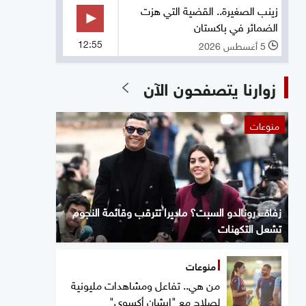
زينب الصغيرة.. القضية التي هزت
الضمائر في باكستان
12:55
5 أغسطس 2026
l
زوارنا يتصفحون الآن
منوعات
زفاف رونالدو السبت؟ ماديرا تترقب وقائمة النجوم
تشعل التكهنات
منوعات
من هي.. تفاعل ومشاهدات مليونية
لصلاح مع "إيشان أكسوي"