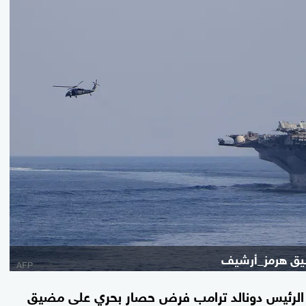
مضيق هرمز_أرشيف
ر الرئيس دونالد ترامب فرض حصار بحري على مضيق