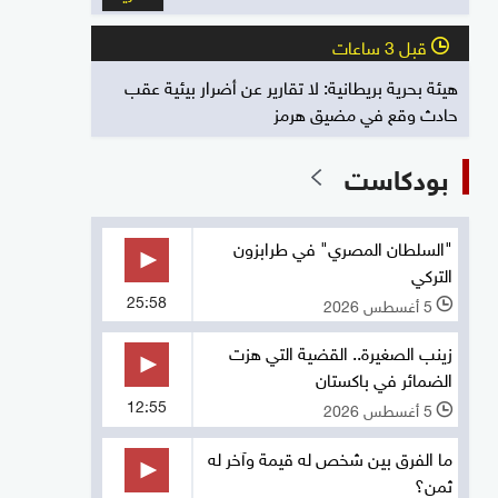
قبل 3 ساعات
l
هيئة بحرية بريطانية: لا تقارير عن أضرار بيئية عقب
حادث وقع في مضيق هرمز
بودكاست
"السلطان المصري" في طرابزون
التركي
25:58
5 أغسطس 2026
l
زينب الصغيرة.. القضية التي هزت
الضمائر في باكستان
12:55
5 أغسطس 2026
l
ما الفرق بين شخص له قيمة وآخر له
ثمن؟