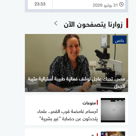
23:53
31 يوليو 2026
l
زوارنا يتصفحون الآن
خاص
مصر.. تحرك عاجل لوقف فعالية طبيبة أسترالية مثيرة
للجدل
منوعات
أجسام غامضة قرب القمر.. علماء
يتحدثون عن حضارة "غير بشرية"
عالم