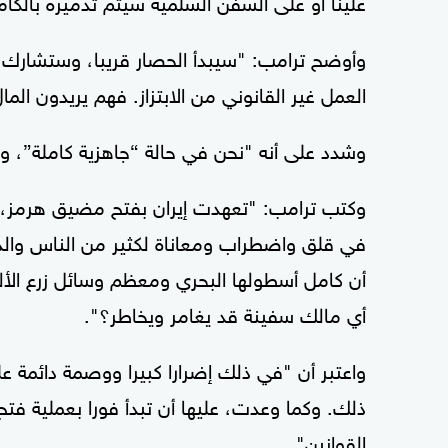
علينا أو على السفن السلمية سيتم تدميره بالكام
وأوضح ترامب: "سيبدأ الحصار قريبا، وستشارك د
العمل غير القانوني من الابتزاز. فهم يريدون الم
وشدد على أنه "نحن في حالة “جاهزية كاملة”، وست
وكتب ترامب: "تعهدت إيران بفتح مضيق هرمز، 
في قلق واضطراب ومعاناة لكثير من الناس والدول
أن كامل أسطولها البحري ومعظم وسائل زرع الألغ
أي مالك سفينة قد يغامر ويخاطر؟".
واعتبر أن "في ذلك إضرارا كبيرا ووصمة دائمة عل
ذلك. وكما وعدت، عليها أن تبدأ فورا بعملية فتح
القوانين".