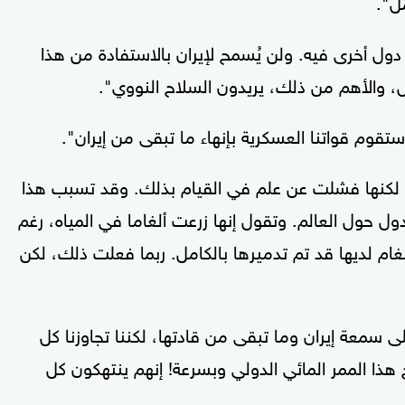
ل".
ول أخرى فيه. ولن يُسمح لإيران بالاستفادة من هذا
ال، والأهم من ذلك، يريدون السلاح النووي".
قوم قواتنا العسكرية بإنهاء ما تبقى من إيران".
لكنها فشلت عن علم في القيام بذلك. وقد تسبب هذا
 حول العالم. وتقول إنها زرعت ألغاما في المياه، رغم
ام لديها قد تم تدميرها بالكامل. ربما فعلت ذلك، لكن
ى سمعة إيران وما تبقى من قادتها، لكننا تجاوزنا كل
 هذا الممر المائي الدولي وبسرعة! إنهم ينتهكون كل