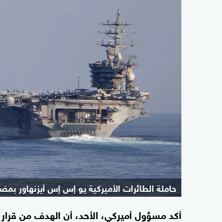
حاملة الطائرات الأميركية يو إس إس أيزنهاور ب
أكد مسؤول أميركي، الأحد، أن الهدف من قرا