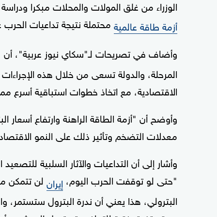
الوزراء من غلق المولات والمحلات مبكرا ودراس
محتملة نتيجة تداعيات الحرب 
أزمة طاقة عالمية
وأضاف في تصريحات لـ"سكاي نيوز عربية"، أن 
المرحلة، والدولة تسعى من خلال هذه الإجراءات 
الاقتصادية، مع اتخاذ خطوات استباقية أسرع مما 
وأوضح أن "أزمة الطاقة الراهنة وارتفاع أسعار الب
معدلات التضخم وتأثير ذلك على النمو الاقتصاد
وأشار إلى أن التداعيات والآثار السلبية للتصعيد
"حتى لو توقفت الحرب اليوم،
لن تتمكن من
إيران
البترولي، هذا يعني أن ندرة البترول ستستمر، وا
وستستغرق فترة للتعافي قد تصل إلى شهور أو أ