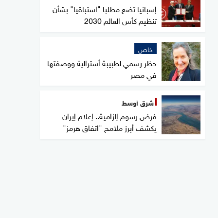
إسبانيا تضع مطلبا "استباقيا" بشأن
تنظيم كأس العالم 2030
خاص
حظر رسمي لطبيبة أسترالية ووصفتها
في مصر
شرق أوسط
فرض رسوم إلزامية.. إعلام إيران
يكشف أبرز ملامح "اتفاق هرمز"