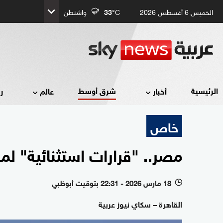
الخميس 6 أغسطس 2026
°C
33
واشنطن
شرق أوسط
الرئيسية
أخبار
عالم
ر
خاص
مصر.. "قرارات استثنائية" لم
18 مارس 2026 - 22:31 بتوقيت أبوظبي
l
القاهرة – سكاي نيوز عربية