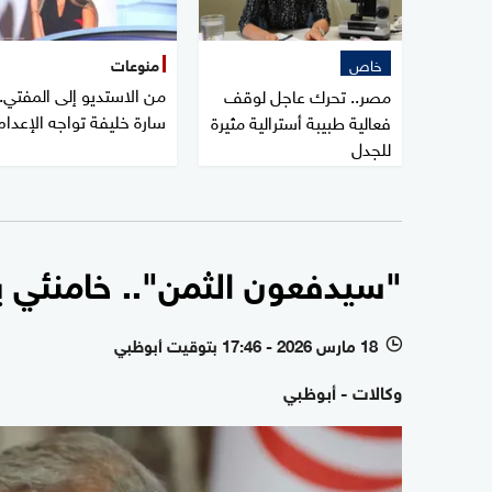
خاص
منوعات
من الاستديو إلى المفتي..
مصر.. تحرك عاجل لوقف
سارة خليفة تواجه الإعدام
فعالية طبيبة أسترالية مثيرة
للجدل
"سيدفعون الثمن".. خامنئي يتو
18 مارس 2026 - 17:46 بتوقيت أبوظبي
l
وكالات - أبوظبي