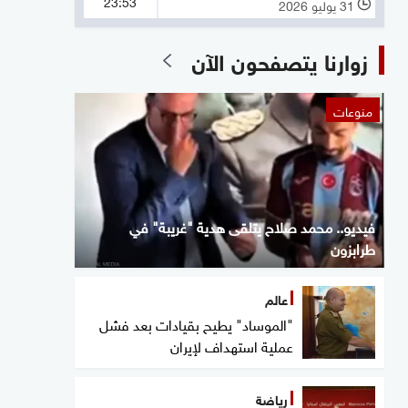
23:53
31 يوليو 2026
l
زوارنا يتصفحون الآن
منوعات
فيديو.. محمد صلاح يتلقى هدية "غريبة" في
طرابزون
عالم
"الموساد" يطيح بقيادات بعد فشل
عملية استهداف لإيران
رياضة