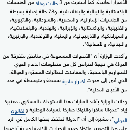
الأضرار الجانبية، كما أسفرت عن 3
من الجنسيات
حالات وفاة
الباكستانية والنيبالية والبنغلادشية، و78 حالة إصابة بسيطة
من الجنسيات الإماراتية، والمصرية، والسودانية، والاثيوبية،
والفلبينية، والباكستانية، والإيرانية، والهندية، والبنغلادشية،
والسيرلانكية، والأذربيجانية، واليمنية، والأوغندية، والإرتيرية،
واللبنانية، والأفغانية".
وأكدت الوزارة أن "الأصوات المسموعة في مناطق متفرقة من
الدولة هي نتيجة اعتراض كل من منظومات الدفاع الجوي
للصواريخ البالستية، والمقاتلات للطائرات المسيّرة والجوالة،
الذي أدى إلى حدوث
بسيطة ومتوسطة في عدد
أضرار مادية
من الأعيان المدنية".
ودانت الوزارة بأشد العبارات هذا الاستهداف العسكري، معتبرة
إياه "عدوانا سافرا وانتهاكا صارخا للسيادة الوطنية و
القانون
"، مشيرة إلى أن "الدولة تحتفظ بحقها الكامل في الرد
الدولي
على هذا التصعيد واتخاذ جميع الإجراءات اللازمة لحماية أراضيها