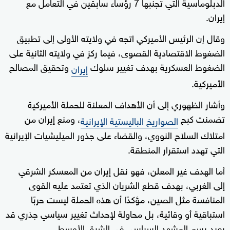
الدبلوماسية التي تجنبها 7 رؤساء سابقين في التعامل مع
إيران.
وقال إن الرئيس الأميركي اتجه في ولايته الأولى إلى تطبيق
الضغوط الاقتصادية القصوى، فيما ركز في ولايته الثانية على
الضغوط العسكرية بهدف تغيير سلوك
وتحقيق المصالح
إيران
الأميركية.
وأشار الظهوري إلى أن الأهداف المعلنة للحملة الأميركية
تضمنت كبح
، ومنع إيران من
الصواريخ الباليستية الإيرانية
امتلاك السلاح النووي، والقضاء على جذور الميليشيات الإيرانية
التي تهدد استقرار المنطقة.
أما الهدف غير المعلن، فهو نقل إيران من المعسكر الشرقي
إلى الغربي، بهدف قطع الشريان الذي تعتمد عليه القوى
المنافسة مثل الصين، مؤكدًا أن هذه الحملة ليست حربًا
استباقية أو وقائية، بل محاولة لإحداث تغيير سياسي جذري قد
يعيد رسم المشهد السياسي في الشرق الأوسط.