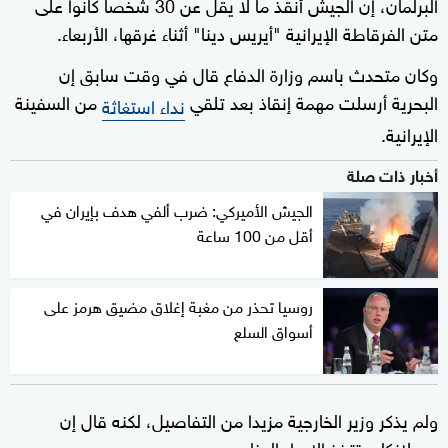
البرلمان، إن الجيش أنقذ ما لا يقل ‌عن 30 شخصا كانوا على
متن الفرقاطة الإيرانية "أيريس دينا" أثناء غرقها، الأربعاء.
وكان متحدث باسم وزارة الدفاع قال ‌في وقت ‌سابق إن
البحرية أرسلت مهمة إنقاذ بعد تلقي
⁠من ‌السفينة
نداء استغاثة
الإيرانية.
أخبار ذات صلة
الجيش الأميركي: ضرب ألفي هدف بإيران في
أقل من 100 ساعة
روسيا تحذر من مغبة إغلاق مضيق هرمز على
أسواق السلع
ولم يذكر وزير ⁠الخارجية مزيدا من التفاصيل، ⁠لكنه قال إن
سريلانكا ستتخذ ​الإجراء ⁠المناسب.