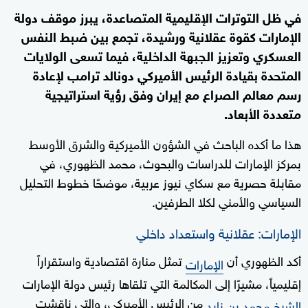
في ظل التوترات الإقليمية المتصاعدة، يبرز موقف دولة
الإمارات كقوة عقلانية ورشيدة، تجمع بين ضبط النفس
العسكري وتعزيز الجبهة الداخلية، فيما تسعى الولايات
المتحدة بقيادة الرئيس الأميركي دونالد ترامب لإعادة
رسم معالم الصراع مع إيران وفق رؤية استراتيجية
متعددة الأبعاد.
هذا ما أكده الباحث في الشؤون الأميركية والشرق الأوسط
بمركز الإمارات للدراسات والبحوث، محمد الظهوري، في
مقابلة حصرية مع سكاي نيوز عربية، موضحًا خطوط التحليل
السياسي والأمني لكلا الطرفين.
الإمارات: عقلانية واستعداد داخلي
أكد الظهوري أن
تمثل منارة اقتصادية واستقراراً
الإمارات
إقليمياً، مشيرًا إلى المكالمة التي تلقاها رئيس دولة الإمارات
من الرئيس الأميركي، والتي ناقشت
الشيخ محمد بن زايد