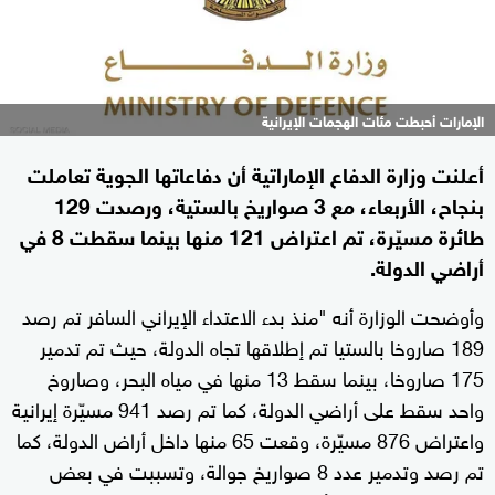
الإمارات أحبطت مئات الهجمات الإيرانية
أعلنت وزارة الدفاع الإماراتية أن دفاعاتها الجوية تعاملت
بنجاح، الأربعاء، مع 3 صواريخ بالستية، ورصدت 129
طائرة مسيّرة، تم اعتراض 121 منها بينما سقطت 8 في
أراضي الدولة.
وأوضحت الوزارة أنه "منذ بدء الاعتداء الإيراني السافر تم رصد
189 صاروخا بالستيا تم إطلاقها تجاه الدولة، حيث تم تدمير
175 صاروخا، بينما سقط 13 منها في مياه البحر، وصاروخ
واحد سقط على أراضي الدولة، كما تم رصد 941 مسيّرة إيرانية
واعتراض 876 مسيّرة، وقعت 65 منها داخل أراض الدولة، كما
تم رصد وتدمير عدد 8 صواريخ جوالة، وتسببت في بعض