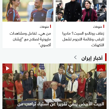
منوعات
منوعات
زفاف رونالدو السبت؟ ماديرا
من هي.. تفاعل ومشاهدات
تترقب وقائمة النجوم تشعل
مليونية لصلاح مع "إيشان
التكهنات
أكسوي"
أخبار إيران
عالم
البيت الأبيض ينفي تقريرا عن استياء ترامب من