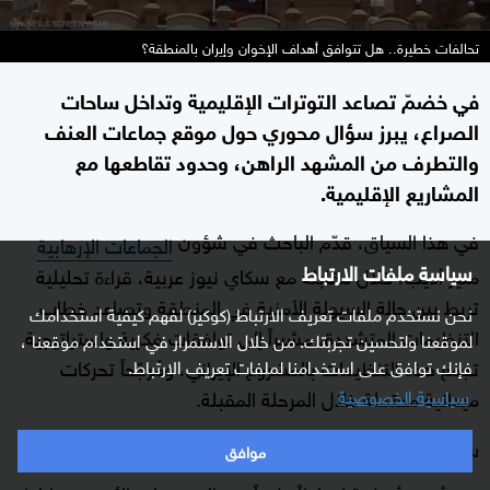
تحالفات خطيرة.. هل تتوافق أهداف الإخوان وإيران بالمنطقة؟
في خضمّ تصاعد التوترات الإقليمية وتداخل ساحات
الصراع، يبرز سؤال محوري حول موقع جماعات العنف
والتطرف من المشهد الراهن، وحدود تقاطعها مع
المشاريع الإقليمية.
في هذا السياق، قدّم الباحث في شؤون
الجماعات الإرهابية
سياسة ملفات الارتباط
منير أديب، خلال مقابلة مع سكاي نيوز عربية، قراءة تحليلية
تربط بين حالة السيولة الأمنية في المنطقة وتصاعد خطاب
نحن نستخدم ملفات تعريف الارتباط (كوكيز) لفهم كيفية استخدامك
التنظيمات المتشددة، مشيراً إلى توافقات فكرية واستراتيجية
لموقعنا ولتحسين تجربتك. من خلال الاستمرار في استخدام موقعنا ،
تجمع هذه التنظيمات بالمشروع الإيراني، ومُرجّحاً تحركات
فإنك توافق على استخدامنا لملفات تعريف الارتباط.
ميدانية محتملة خلال المرحلة المقبلة.
سياسية الخصوصية
سيولة إقليمية وخطاب منحاز
موافق