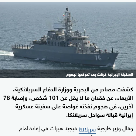
السفينة الإيرانية غرقت بعد تعرضها لهجوم
كشفت مصادر ​من ​البحرية ⁠ووزارة الدفاع ‌السريلانكية،
الأربعاء، عن فقدان ما ‌لا ‌يقل ‌عن ‌101 شخص، وإصابة ‌78
آخرين، في ⁠هجوم نفذته غواصة ⁠على سفينة عسكرية
إيرانية قبالة ‌سواحل ​سريلانكا.
وقال وزير ⁠خارجية
فيجيتا هيراث في إفادة أمام
سريلانكا