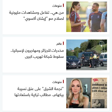
منوعات
من هي.. تفاعل ومشاهدات مليونية
لصلاح مع "إيشان أكسوي"
عالم
مخدرات للجزائر ومهاجرون لإسبانيا..
سقوط شبكة تهريب كبرى
منوعات
"نجمة الشرق" على عنق نسيبة
بيكهام.. مطالب تركية باستعادتها