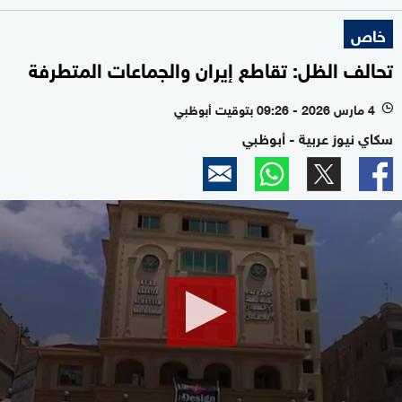
خاص
تحالف الظل: تقاطع إيران والجماعات المتطرفة
4 مارس 2026 - 09:26 بتوقيت أبوظبي
l
سكاي نيوز عربية - أبوظبي
0
seconds
of
9
minutes,
23
seconds