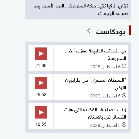
تقارير: تركيا تقيد حركة السفن في البحر الأسود بعد
تصاعد الهجمات
بودكاست
حين تحدثت الطبيعة وهزت أرض
المحروسة
21:06
6 أغسطس 2026
l
"السلطان المصري" في طرابزون
التركي
25:58
5 أغسطس 2026
l
زينب الصغيرة.. القضية التي هزت
الضمائر في باكستان
12:55
5 أغسطس 2026
l