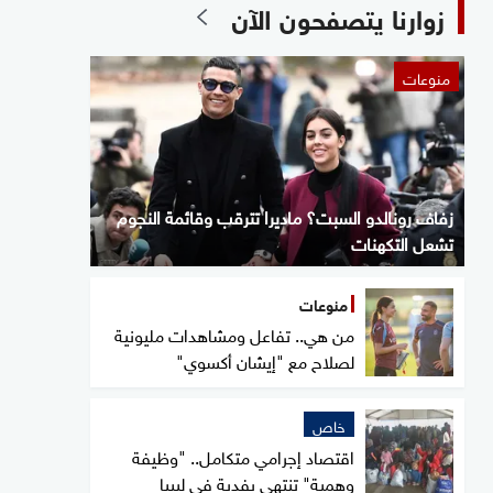
زوارنا يتصفحون الآن
منوعات
زفاف رونالدو السبت؟ ماديرا تترقب وقائمة النجوم
تشعل التكهنات
منوعات
من هي.. تفاعل ومشاهدات مليونية
لصلاح مع "إيشان أكسوي"
خاص
اقتصاد إجرامي متكامل.. "وظيفة
وهمية" تنتهي بفدية في ليبيا