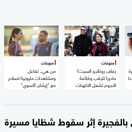
منوعات
منوعات
ة
زفاف رونالدو السبت؟
من هي.. تفاعل
حا
ماديرا تترقب وقائمة
ومشاهدات مليونية لصلاح
النجوم تشعل التكهنات
مع "إيشان أكسوي"
 بالفجيرة إثر سقوط شظايا مسيرة