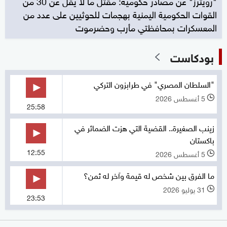
"رويترز" عن مصادر حكومية: مقتل ما لا يقل عن 30 من
القوات الحكومية اليمنية بهجمات للحوثيين على عدد من
المعسكرات بمحافظتي مأرب وحضرموت
بودكاست
"السلطان المصري" في طرابزون التركي
5 أغسطس 2026
l
25:58
زينب الصغيرة.. القضية التي هزت الضمائر في
باكستان
12:55
5 أغسطس 2026
l
ما الفرق بين شخص له قيمة وآخر له ثمن؟
31 يوليو 2026
l
23:53