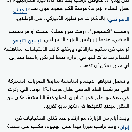
جعل القيادة الإيرانية عرضة لأكبر هجوم جوي نفذه
الجيش
، بالاشتراك مع نظيره الأميركي، على الإطلاق.
الإسرائيلي
وحسب "أكسيوس"، زرعت بذور عملية السبت أواخر ديسمبر
الماضي، عندما زار رئيس الوزراء الإسرائيلي
بنيامين نتنياهو
ترامب في منتجع مارالاغو، ووقتها كانت الاحتجاجات المناهضة
للنظام قد بدأت للتو في إيران، بينما لم يكن واضحا بعد إلى
أي مدى يمكن أن تذهب.
واستغل نتنياهو الاجتماع لمناقشة متابعة الضربات المشتركة
التي تم شنها العام الماضي خلال حرب الـ12 يوما، التي ركزت
في معظمها على قدرات إيران الصاروخية البالستية، وكان من
المقرر مبدئيا تنفيذها في شهر مايو تقريبا.
وبعد أيام من الزيارة، مع ارتفاع عدد قتلى الاحتجاجات في
، وجد ترامب مبررا جيدا لشن الهجوم، فكتب على منصة
إيران