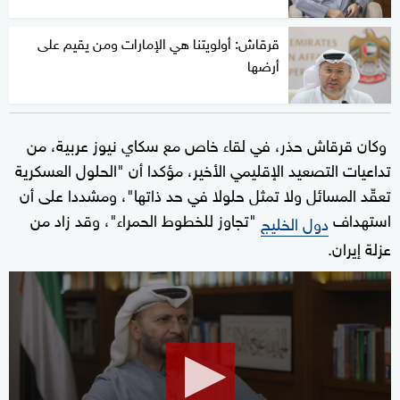
قرقاش: أولويتنا هي الإمارات ومن يقيم على
أرضها
وكان قرقاش حذر، في لقاء خاص مع سكاي نيوز عربية، من
تداعيات التصعيد الإقليمي الأخير، مؤكدا أن "الحلول العسكرية
تعقّد المسائل ولا تمثل حلولا في حد ذاتها"، ومشددا على أن
استهداف
"تجاوز للخطوط الحمراء"، وقد زاد من
دول الخليج
عزلة إيران.
0
seconds
of
26
minutes,
7