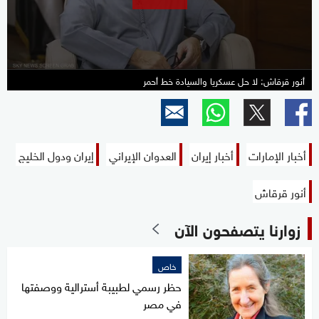
seconds
أنور قرقاش: لا حل عسكريا والسيادة خط أحمر
أخبار الإمارات
أخبار إيران
العدوان الإيراني
إيران ودول الخليج
أنور قرقاش
زوارنا يتصفحون الآن
خاص
حظر رسمي لطبيبة أسترالية ووصفتها
في مصر