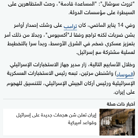
"تروث سوشال": "المساعدة قادمة"، وحث المتظاهرين على
السيطرة على مؤسسات الدولة.
وفي 14 يناير الماضي، كان
على وشك إصدار أوامر
ترامب
بشن ضربات لكنه تراجع وفقا لـ"أكسيوس"، وبدلا من ذلك أمر
بتعزيز عسكري ضخم في الشرق الأوسط، وبدأ سرا بالتخطيط
لعملية مشتركة مع إسرائيل.
وخلال الأسابيع التالية، زار مدير جهاز الاستخبارات الإسرائيلي
(
) واشنطن مرتين، تبعه رئيس الاستخبارات العسكرية
الموساد
الإسرائيلية ورئيس أركان الجيش الإسرائيلي، للتنسيق للهجوم
على إيران.
أخبار ذات صلة
إيران تعلن شن هجمات جديدة على إسرائيل
وقواعد أميركية