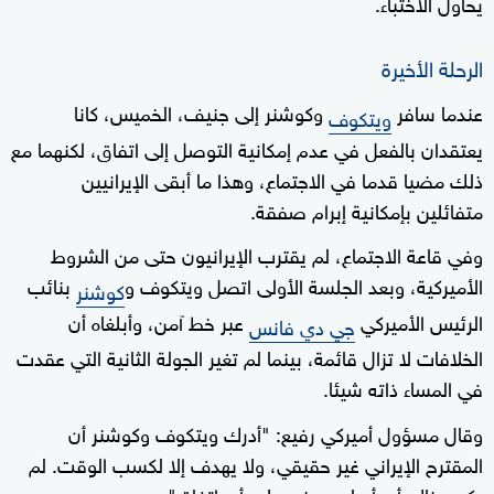
يحاول الاختباء.
الرحلة الأخيرة
عندما سافر
وكوشنر إلى جنيف، الخميس، كانا
ويتكوف
يعتقدان بالفعل في عدم إمكانية التوصل إلى اتفاق، لكنهما مع
ذلك مضيا قدما في الاجتماع، وهذا ما أبقى الإيرانيين
متفائلين بإمكانية إبرام صفقة.
وفي قاعة الاجتماع، لم يقترب الإيرانيون حتى من الشروط
الأميركية، وبعد الجلسة الأولى اتصل ويتكوف و
بنائب
كوشنر
الرئيس الأميركي
عبر خط آمن، وأبلغاه أن
جي دي فانس
الخلافات لا تزال قائمة، بينما لم تغير الجولة الثانية التي عقدت
في المساء ذاته شيئا.
وقال مسؤول أميركي رفيع: "أدرك ويتكوف وكوشنر أن
المقترح الإيراني غير حقيقي، ولا يهدف إلا لكسب الوقت. لم
يكن هناك أي أساس يبنى عليه أي اتفاق".