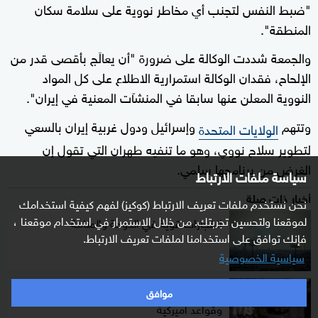
"ضبط النفس لتجنب أي مخاطر نووية على سلامة سكان
المنطقة".
والجمعة شددت الوكالة على ضرورة "أن يعالَج بأقصى قدر من
الإلحاح، فقدان الوكالة استمرارية الاطلاع على كل المواد
النووية المعلن عنها سابقا في المنشآت المعنية في إيران".
وتتهم
وإسرائيل ودول غربية إيران بالسعي
الولايات المتحدة
لتطوير سلاح نووي، وهو ما تنفيه طهران التي تقول إن
الغرض من برنامجها سلمي.
سياسة ملفات الارتباط
أخبار ذات صلة
نحن نستخدم ملفات تعريف الارتباط (كوكيز) لفهم كيفية استخدامك
لموقعنا ولتحسين تجربتك. من خلال الاستمرار في استخدام موقعنا ،
انفجارات قوية في الدوحة والمنامة
فإنك توافق على استخدامنا لملفات تعريف الارتباط.
سياسية الخصوصية
إيران تعلن شن هجمات جديدة على إسرائيل
موافق
وقواعد أميركية