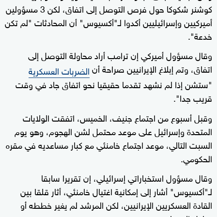
كوشنر شكوكا حول فرص التوصل إلى اتفاق، لكن 3 مسؤولين
أميركيين وإسرائيليين أكدوا لـ"أكسيوس" أن المحادثات "لم تكن
خدعة".
وقال مسؤول أميركي إن ترامب أراد محاولة التوصل إلى
اتفاق، وتم إبلاغ الإيرانيين صراحة أن
الضربات العسكرية
"ستشن إذا لم نشهد تقدما حقيقيا نحو اتفاق جاد في وقت
قريب جدا".
وقبل أسبوع من اجتماع جنيف، الخميس، اتفقت الولايات
المتحدة وإسرائيل على موعد محتمل لشن الهجوم، وهو يوم
السبت التالي، موعد اجتماع خامنئي مع كبار مساعديه في مقره
الحكومي.
وقال مسؤول استخباراتي إسرائيلي، إن تقريرا سابقا
لـ"أكسيوس" أشار إلى إمكانية اغتيال خامنئي، أثار قلقا بين
القادة العسكريين الإيرانيين، لكن المرشد لم يغير خططه أو