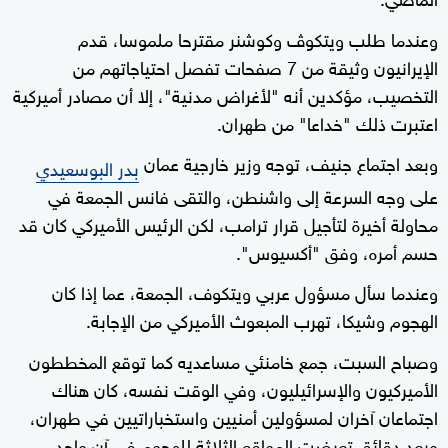
وعندما طلب ويتكوڤ وكوشنر مقترحا ملموسا، قدم
الإيرانيون وثيقة من 7 صفحات تفصل احتياجاتهم من
التخصيب، مؤكدين أنه "لأغراض مدنية"، إلا أن مصادر أميركية
اعتبرت ذلك "خداعا" من طهران.
وبعد اجتماع جنيف، توجه وزير خارجية عمان
بدر البوسعيدي
على وجه السرعة إلى واشنطن، والتقى فانس الجمعة في
محاولة أخيرة لتأجيل قرار ترامب، لكن الرئيس الأميركي كان قد
حسم أمره، وفق "أكسيوس".
وعندما سأل مسؤول عربي ويتكوف، الجمعة، عما إذا كان
الهجوم وشيكا، تهرب المبعوث الأميركي من الإجابة.
وصباح السبت، جمع خامنئي مساعديه كما توقع المخططون
الأميركيون والإسرائيليون، وفي الوقت نفسه، كان هناك
اجتماعان آخران لمسؤولين أمنيين واستخباراتيين في طهران،
وبعد دقائق تعرضت المواقع الثلاثة للهجوم في آن واحد.