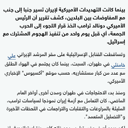
بينما كانت التهديدات الأميركية لإيران تسير جنبا إلى جنب
مع المفاوضات بين البلدين، كشف تقرير أن الرئيس
الأميركي دونالد ترامب اتخذ قرار اللجوء إلى الحرب
الجمعة، أي قبل يوم واحد من تنفيذ الهجوم المشترك مع
إسرائيل.
وتساقطت القنابل الإسرائيلية على مقر المرشد الإيراني
علي
في طهران، السبت، بينما كان يجتمع في الهواء الطلق
خامنئي
مع عدد من كبار مستشاريه، حسب موقع "أكسيوس" الإخباري
الأميركي.
ومنذ بدء الاحتجاجات في طهران ومدن أخرى أواخر العام
الماضي، كان التعامل مع أزمة إيران نموذجا لسياسات ترامب،
المليئة بالمراوغات والتقلبات والتراجعات في اللحظات الأخيرة
و"التضليل المتعمد".
لكن يبدو أن غموض ترامب بحد ذاته كان ميزة استراتيجية، إذ