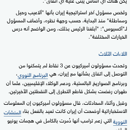
ولخص مسؤول آخر استراتيجية إيران بأنها "ألاعيب وحيل
ومماطلة" منذ البداية، حسب وجهة نظره، وأضاف المسؤول
لـ"أكسيوس": "أبلغنا الرئيس بذلك، ومن الواضح أنه درس
الخيارات المختلفة".
اللاءات الثلاث
وتحدث مسؤولون أميركيون عن 3 نقاط لم يتمكنوا من
التوصل إلى اتفاق بشأنها مع إيران، هي
،
البرنامج النووي
وبرنامج الصواريخ البالستية، ودعم الوكلاء الإقليميين، علما أن
طهران رفضت بشكل قاطع التطرق إلى النقطتين الأخيرتين.
وقبل وأثناء المحادثات، قال مسؤولون أميركيون إن المعلومات
الاستخباراتية أوضحت أن إيران كانت تعيد بالفعل بناء
المنشآت
التي زعم ترامب أنها دُمرت بالكامل في هجمات يونيو
النووية
الماضي.