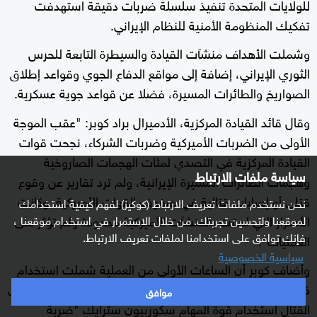
للولايات المتحدة تنفيذ سلسلة ضربات دقيقة استهدفت
تفكيك المنظومة الأمنية للنظام الإيراني.
وشملت الأهداف منشآت القيادة والسيطرة التابعة للحرس
الثوري الإيراني، إضافة إلى مواقع الدفاع الجوي وقواعد إطلاق
الصواريخ والطائرات المسيرة، فضلا عن قواعد جوية عسكرية.
وقال قائد القيادة المركزية، الأدميرال براد كوبر: "عقب الموجة
الأولى من الضربات الأميركية وضربات الشركاء، نجحت قوات
القيادة المركزية في التصدي لمئات الهجمات الصاروخية
سياسة ملفات الارتباط
وهجمات الطائرات المسيرة الإيرانية، ولم ترد تقارير عن وقوع
قتلى أو إصابات قتالية في صفوف القوات الأميركية. وكانت
نحن نستخدم ملفات تعريف الارتباط (كوكيز) لفهم كيفية استخدامك
الأضرار التي لحقت بالمنشآت الأميركية محدودة ولم تؤثر على
لموقعنا ولتحسين تجربتك. من خلال الاستمرار في استخدام موقعنا ،
فإنك توافق على استخدامنا لملفات تعريف الارتباط.
العمليات".
سياسية الخصوصية
وأضاف كوبر أن الساعات الأولى من العملية شملت استخدام
ذخائر دقيقة أطلقت من الجو والبر والبحر، كما تم لأول مرة في
موافق
القتال استخدام قوة المهام سكوربيون سترايك "ضربة