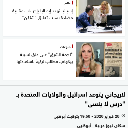
عالم
إسبانيا تهدد إيطاليا بإجراءات عقابية
مضادة بسبب تعليق "شنغن"
منوعات
"نجمة الشرق" على عنق نسيبة
بيكهام.. مطالب تركية باستعادتها
لاريجاني يتوعد إسرائيل والولايات المتحدة بـ
"درس لا ينسى"
28 فبراير 2026 - 19:58 بتوقيت أبوظبي
l
سكاي نيوز عربية - أبوظبي