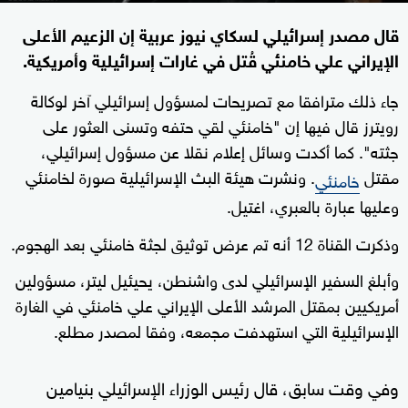
قال مصدر إسرائيلي لسكاي نيوز عربية إن ‌الزعيم الأعلى
الإيراني ‌علي خامنئي ⁠قُتل ‌في ⁠غارات إسرائيلية وأمريكية.
جاء ذلك مترافقا مع تصريحات لمسؤول إسرائيلي آخر لوكالة
رويترز قال فيها إن "خامنئي لقي حتفه وتسنى العثور على
جثته". كما أكدت وسائل إعلام نقلا عن مسؤول إسرائيلي،
مقتل
. ونشرت هيئة البث الإسرائيلية صورة لخامنئي
خامنئي
وعليها عبارة بالعبري، اغتيل.
وذكرت القناة 12 أنه تم عرض توثيق لجثة خامنئي بعد الهجوم.
وأبلغ السفير الإسرائيلي لدى واشنطن، يحيئيل ليتر، مسؤولين
أمريكيين بمقتل المرشد الأعلى الإيراني علي خامنئي في الغارة
الإسرائيلية التي استهدفت مجمعه، وفقا لمصدر مطلع.
وفي وقت سابق، قال رئيس الوزراء الإسرائيلي بنيامين