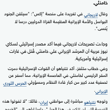
خامنئي.
وقال
في تغريدة على منصة "إكس": "سيلقن الجنود
لاريجاني
البواسل والأمة الإيرانية العظيمة الغزاة الدوليين درسا لا
يُنسى".
وجاءت تصريحات لاريجاني فيما أكد مصدر إسرائيلي لسكاي
نيوز عربية أن ‌المرشد الإيراني ‌علي خامنئي ⁠قُتل ‌في ⁠غارات
إسرائيلية وأمريكية.
وفي خطاب متلفز، أكد نتنياهو أن القوات الإسرائيلية دمرت
المقر الرئيسي لخامنئي في العاصمة الإيرانية، مما أسفر عن
تصفية عدد كبير من كبار قادة النظام ومسؤولي
الحرس الثوري
.
الإيراني
وتوجه
مباشرة إلى مواطني
، قائلا: "لا تفوتوا هذه
نتنياهو
إيران
الفرصة التي لن تتكرر في هذا الجيل"، داعيا إياهم إلى "الخروج