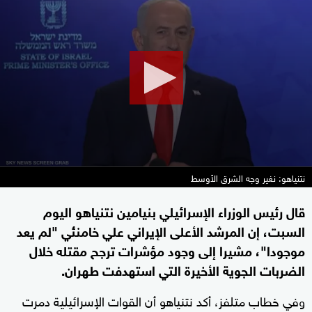
seconds
of
4
minutes,
7
seconds
نتنياهو: نغير وجه الشرق الأوسط
قال رئيس الوزراء الإسرائيلي بنيامين نتنياهو اليوم
السبت، إن المرشد الأعلى الإيراني علي خامنئي "لم يعد
موجودا"، مشيرا إلى وجود مؤشرات ترجح مقتله خلال
الضربات الجوية الأخيرة التي استهدفت طهران.
وفي خطاب متلفز، أكد نتنياهو أن القوات الإسرائيلية دمرت