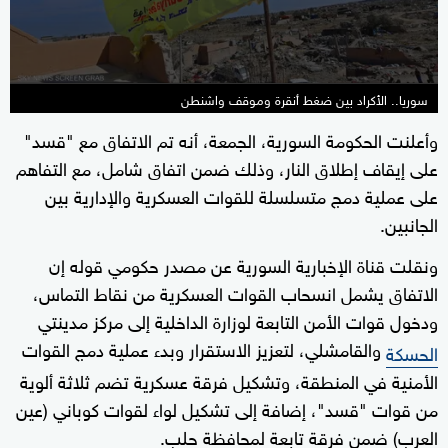
second
سوريا.. الأكراد بين ضغط أنقرة وموقف واشنطن
وأعلنت الحكومة السورية، الجمعة، أنه تم الاتفاق مع "قسد"
على إيقاف إطلاق النار، وذلك ضمن اتفاق شامل، مع التفاهم
على عملية دمج متسلسلة للقوات العسكرية والإدارية بين
الجانبين.
ونقلت قناة الإخبارية السورية عن مصدر حكومي قوله إن
الاتفاق يشمل انسحاب القوات العسكرية من نقاط التماس،
ودخول قوات الأمن التابعة لوزارة الداخلية إلى مركز مدينتي
والقامشلي، لتعزيز الاستقرار وبدء عملية دمج القوات
الحسكة
الأمنية في المنطقة، وتشكيل فرقة عسكرية تضم ثلاثة ألوية
من قوات "قسد"، إضافة إلى تشكيل لواء لقوات كوباني (عين
العرب) ضمن فرقة تابعة لمحافظة حلب.