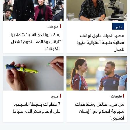
منوعات
خاص
زفاف رونالدو السبت؟ ماديرا
مصر.. تحرك عاجل لوقف
تترقب وقائمة النجوم تشعل
فعالية طبيبة أسترالية مثيرة
التكهنات
للجدل
منوعات
علوم
من هي.. تفاعل ومشاهدات
7 خطوات بسيطة للسيطرة
مليونية لصلاح مع "إيشان
على ارتفاع سكر الدم صباحا
أكسوي"