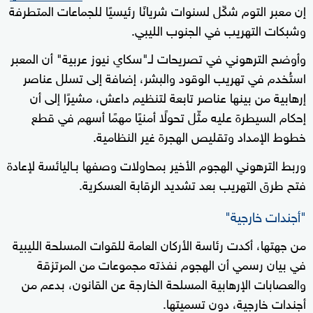
إن معبر التوم شكّل لسنوات شريانًا رئيسيًا للجماعات المتطرفة
وشبكات التهريب في الجنوب الليبي.
وأوضح الترهوني في تصريحات لـ"سكاي نيوز عربية" أن المعبر
استُخدم في تهريب الوقود والبشر، إضافة إلى تسلل عناصر
إرهابية من بينها عناصر تابعة لتنظيم داعش، مشيرًا إلى أن
إحكام السيطرة عليه مثّل تحولًا أمنيًا مهمًا أسهم في قطع
خطوط الإمداد وتقليص الهجرة غير النظامية.
وربط الترهوني الهجوم الأخير بمحاولات وصفها بـاليائسة لإعادة
فتح طرق التهريب بعد تشديد الرقابة العسكرية.
"أجندات خارجية"
من جهتها، أكدت رئاسة الأركان العامة للقوات المسلحة الليبية
في بيان رسمي أن الهجوم نفذته مجموعات من المرتزقة
والعصابات الإرهابية المسلحة الخارجة عن القانون، بدعم من
أجندات خارجية، دون تسميتها.