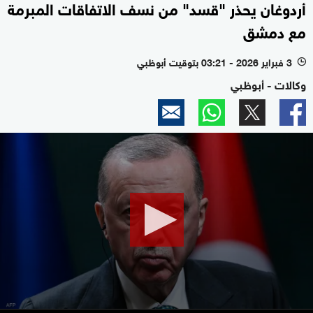
أردوغان يحذر "قسد" من نسف الاتفاقات المبرمة
مع دمشق
3 فبراير 2026 - 03:21 بتوقيت أبوظبي
l
وكالات - أبوظبي
0
seconds
of
29
seconds