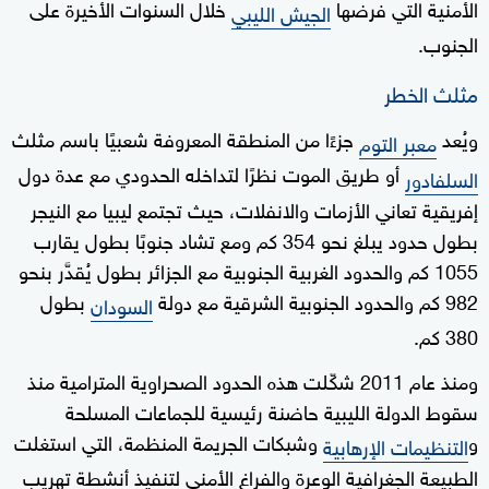
الأمنية التي فرضها
خلال السنوات الأخيرة على
الجيش الليبي
الجنوب.
مثلث الخطر
ويُعد
جزءًا من المنطقة المعروفة شعبيًا باسم مثلث
معبر التوم
أو طريق الموت نظرًا لتداخله الحدودي مع عدة دول
السلفادور
إفريقية تعاني الأزمات والانفلات، حيث تجتمع ليبيا مع النيجر
بطول حدود يبلغ نحو 354 كم ومع تشاد جنوبًا بطول يقارب
1055 كم والحدود الغربية الجنوبية مع الجزائر بطول يُقدَّر بنحو
982 كم والحدود الجنوبية الشرقية مع دولة
بطول
السودان
380 كم.
ومنذ عام 2011 شكّلت هذه الحدود الصحراوية المترامية منذ
سقوط الدولة الليبية حاضنة رئيسية للجماعات المسلحة
و
وشبكات الجريمة المنظمة، التي استغلت
التنظيمات الإرهابية
الطبيعة الجغرافية الوعرة والفراغ الأمني لتنفيذ أنشطة تهريب