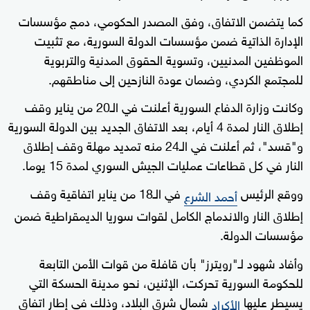
كما يتضمن الاتفاق، وفق المصدر الحكومي، دمج مؤسسات
الإدارة الذاتية ضمن مؤسسات الدولة السورية، مع تثبيت
الموظفين المدنيين، وتسوية الحقوق المدنية والتربوية
للمجتمع الكردي، وضمان عودة النازحين إلى مناطقهم.
وكانت وزارة الدفاع السورية أعلنت في الـ20 من يناير وقف
إطلاق النار لمدة 4 أيام، بعد الاتفاق الجديد بين الدولة السورية
و"قسد"، ثم أعلنت في الـ24 منه تمديد مهلة وقف إطلاق
النار في كل قطاعات عمليات الجيش السوري لمدة 15 يوما.
ووقع الرئيس
في الـ18 من يناير اتفاقية وقف
أحمد الشرع
إطلاق النار والاندماج الكامل لقوات سوريا الديمقراطية ضمن
مؤسسات الدولة.
وأفاد شهود لـ"رويترز" بأن ‌قافلة من قوات الأمن التابعة
للحكومة السورية تحركت، الإثنين، نحو مدينة الحسكة التي
‌يسيطر عليها
شمال شرق ⁠البلاد، وذلك في إطار اتفاق
الأكراد