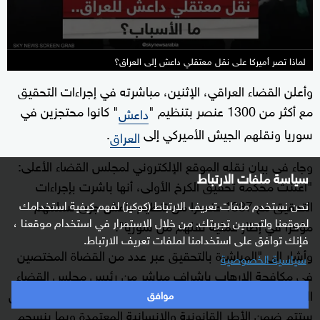
لماذا تصر أميركا على نقل معتقلي داعش إلى العراق؟
وأعلن القضاء العراقي، الإثنين، مباشرته في إجراءات التحقيق
مع أكثر من 1300 عنصر بتنظيم "
" كانوا محتجزين في
داعش
سوريا ونقلهم الجيش الأميركي إلى
.
العراق
وجاء في بيان نقله الموقع الإلكتروني لمجلس القضاء الأعلى:
سياسة ملفات الارتباط
"أعلنت محكمة تحقيق الكرخ الأولى، أنها باشرت بإجراءات
التحقيق مع 1387 عنصرا من تنظيم داعش جرى تسلمهم
نحن نستخدم ملفات تعريف الارتباط (كوكيز) لفهم كيفية استخدامك
لموقعنا ولتحسين تجربتك. من خلال الاستمرار في استخدام موقعنا ،
مؤخرا في إطار عملية نقلهم من سوريا".
فإنك توافق على استخدامنا لملفات تعريف الارتباط.
وأشار إلى "المباشرة بالتحقيق عبر عدد من القضاة المختصين
سياسية الخصوصية
في مكافحة الإرهاب بإشراف مباشر من رئيس مجلس القضاء
الأعلى فائق زيدان"، مؤكدا أن "إجراءات التعامل مع الموقوفين
موافق
ستتم ضمن الأطر القانونية والإنسانية المعتمدة وبما ينسجم