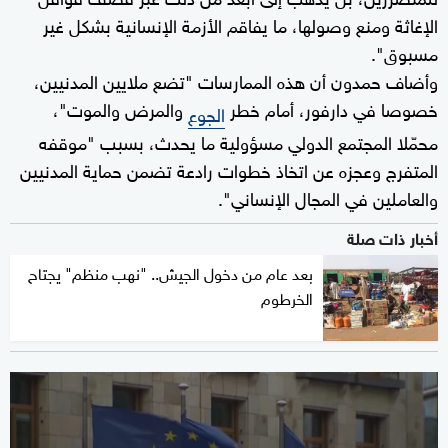
الإغاثة ومنع وصولها، ما يفاقم الأزمة الإنسانية بشكل غير
مسبوق".
وأضاف حمدون أن هذه الممارسات "تضع ملايين المدنيين،
خصوصا في دارفور، أمام خطر
والمرض والموت"،
الجوع
محمّلا المجتمع الدولي مسؤولية ما يحدث، بسبب "موقفه
المتفرج وعجزه عن اتخاذ خطوات رادعة تضمن حماية المدنيين
والعاملين في المجال الإنساني".
أخبار ذات صلة
بعد عام من دخول الجيش.. "نهب منظم" يجتاح
الخرطوم
0
seconds
of