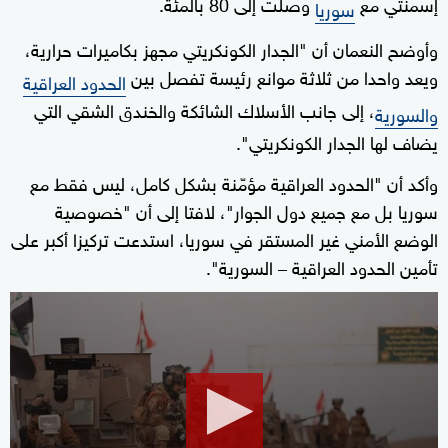
إسمنتي مع
وصلت إلى 80 بالمئة.
سوريا
وأوضح النعمان أن "الجدار الكونكريتي مجهز بكاميرات حرارية،
ويعد واحدا من ثلاثة موانع رئيسة تفصل بين
الحدود العراقية
، إلى جانب الأسلاك الشائكة والخندق الشقي التي
والسورية
يضاف لها الجدار الكونكريتي".
وأكد أن "الحدود العراقية مؤمّنة بشكل كامل، ليس فقط مع
سوريا بل مع جميع دول الجوار"، لافتا إلى أن "خصوصية
الوضع الأمني غير المستقر في سوريا، استدعت تركيزا أكبر على
تأمين الحدود العراقية – السورية".
0
seconds
of
27
minutes,
16