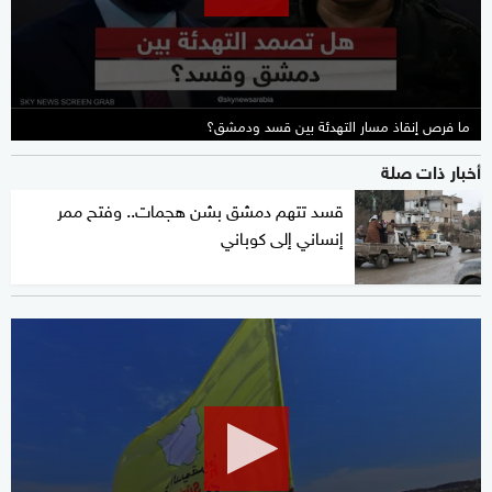
ما فرص إنقاذ مسار التهدئة بين قسد ودمشق؟
أخبار ذات صلة
قسد تتهم دمشق بشن هجمات.. وفتح ممر
إنساني إلى كوباني
0
seconds
of
27
minutes,
1