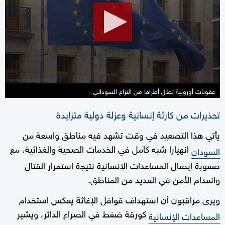
1
minute,
44
seconds
عقوبات أوروبية تطال أطرافا من النزاع السوداني
تحذيرات من كارثة إنسانية وعزلة دولية متزايدة
يأتي هذا التصعيد في وقت تشهد فيه مناطق واسعة من
انهيارا شبه كامل في الخدمات الصحية والغذائية، مع
السودان
صعوبة إيصال المساعدات الإنسانية نتيجة استمرار القتال
وانعدام الأمن في العديد من المناطق.
ويرى مراقبون أن استهداف قوافل الإغاثة يعكس استخدام
كورقة ضغط في الصراع الدائر، ويشير
المساعدات الإنسانية