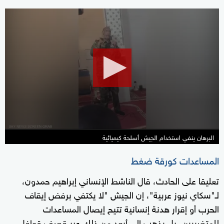
0
seconds
of
30
seconds
البرهان ينفي استخدام الجيش أسلحة كيميائية
المساعدات كورقة ضغط
تعليقا على الحادث، قال الناشط الإنساني إبراهيم حمدون،
لـ"سكاي نيوز عربية"، إن الجيش "لا يكتفي برفض إيقاف
الحرب أو إقرار هدنة إنسانية تتيح إيصال المساعدات
للمتضررين، بل يذهب إلى أبعد من ذلك عبر قصف قوافل