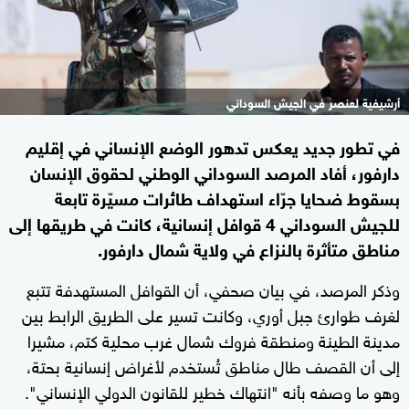
أرشيفية لعنصر في الجيش السوداني
في تطور جديد يعكس تدهور الوضع الإنساني في إقليم
دارفور، أفاد المرصد السوداني الوطني لحقوق الإنسان
بسقوط ضحايا جرّاء استهداف طائرات مسيّرة تابعة
للجيش السوداني 4 قوافل إنسانية، كانت في طريقها إلى
مناطق متأثرة بالنزاع في ولاية شمال دارفور.
وذكر المرصد، في بيان صحفي، أن القوافل المستهدفة تتبع
لغرف طوارئ جبل أوري، وكانت تسير على الطريق الرابط بين
مدينة الطينة ومنطقة فروك شمال غرب محلية كتم، مشيرا
إلى أن القصف طال مناطق تُستخدم لأغراض إنسانية بحتة،
وهو ما وصفه بأنه "انتهاك خطير للقانون الدولي الإنساني".