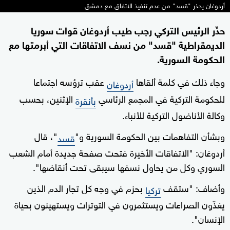
أردوغان يحذر "قسد" من عدم تنفيذ الاتفاق مع دمشق
حذّر الرئيس التركي رجب طيب أردوغان قوات سوريا
الديمقراطية "قسد" من نسف الاتفاقات التي أبرمتها مع
الحكومة السورية.
وجاء ذلك في كلمة ألقاها
عقب ترؤسه اجتماعا
أردوغان
للحكومة التركية في المجمع الرئاسي
الإثنين، بحسب
بأنقرة
وكالة الأناضول التركية للأنباء.
وبشأن التفاهمات بين الحكومة السورية و"
"، قال
قسد
أردوغان: "الاتفاقات الأخيرة فتحت صفحة جديدة أمام الشعب
السوري وكل من يحاول نسفها سيبقى تحت أنقاضها".
وأضاف: "ستقف
بحزم في وجه كل تجار الدم الذين
تركيا
يغذّون الصراعات ويستثمرون في التوترات ويستهينون بحياة
الإنسان".