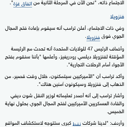
الاجتماع ذاته، "نحن الآن في المرحلة الثانية من
".
اتفاق غزة
فنزويلا
وفي ذات الاجتماع، أعلن ترامب أنه سيقوم بإعادة فتح المجال
الجوي فوق
.
فنزويلا
وأضاف الرئيس 47 للولايات المتحدة أنه تحدث مع الرئيسة
المؤقتة لفنزويلا ديلسي رودريغيز، وأعلمها "بأننا سنقوم بفتح
الأجواء أمام الرحلات التجارية".
وأكد ترامب أن "الأميركيين سيتمكنون، خلال وقت قصير، من
الذهاب إلى فنزويلا وسيكونون آمنين هناك".
وأشار ترامب إلى أنه أصدر تعليماته لوزير النقل شون ديفي
والقادة العسكريين الأميركيين لفتح المجال الجوي بحلول نهاية
الخميس.
وأردف: "لدينا شركات
كبرى ستتوجه لاستكشاف المواقع
نفط