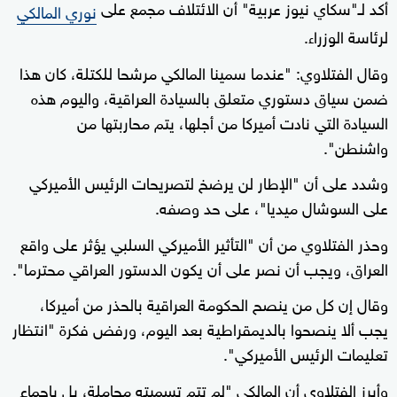
أكد لـ"سكاي نيوز عربية" أن الائتلاف مجمع على
نوري المالكي
لرئاسة الوزراء.
وقال الفتلاوي: "عندما سمينا المالكي مرشحا للكتلة، كان هذا
ضمن سياق دستوري متعلق بالسيادة العراقية، واليوم هذه
السيادة التي نادت أميركا من أجلها، يتم محاربتها من
واشنطن".
وشدد على أن "الإطار لن يرضخ لتصريحات الرئيس الأميركي
على السوشال ميديا"، على حد وصفه.
وحذر الفتلاوي من أن "التأثير الأميركي السلبي يؤثر على واقع
العراق، ويجب أن نصر على أن يكون الدستور العراقي محترما".
وقال إن كل من ينصح الحكومة العراقية بالحذر من أميركا،
يجب ألا ينصحوا بالديمقراطية بعد اليوم، ورفض فكرة "انتظار
تعليمات الرئيس الأميركي".
وأبرز الفتلاوي أن المالكي "لم تتم تسميته مجاملة، بل بإجماع