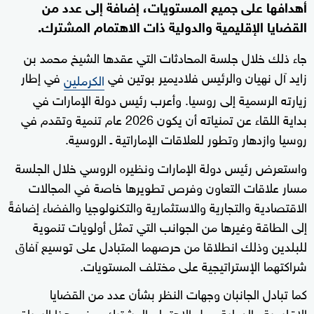
أهدافها على جميع المستويات، إضافة إلى عدد من
القضايا الإقليمية والدولية ذات الاهتمام المشترك.
جاء ذلك خلال جلسة المحادثات التي عقدها الشيخ محمد بن
زايد آل نهيان والرئيس فلاديمير بوتين في
في إطار
الكرملين
زيارته الرسمية إلى روسيا. وأعرب رئيس دولة الإمارات في
بداية اللقاء عن تمنياته أن يكون 2026 عام تنمية وتقدم في
روسيا وازدهار وتطور للعلاقات الإماراتية ـ الروسية.
واستعرض رئيس دولة الإمارات ونظيره الروسي خلال الجلسة
مسار علاقات التعاون وفرص تطويرها خاصة في المجالات
الاقتصادية والتجارية والاستثمارية والتكنولوجيا والفضاء إضافةً
إلى الطاقة وغيرها من الجوانب التي تمثل أولويات تنموية
للبلدين وذلك انطلاقا من حرصهما المتبادل على توسيع آفاق
شراكتهما الإستراتيجية على مختلف المستويات.
كما تبادل الجانبان وجهات النظر بشأن عدد من القضايا
الإقليمية والدولية محل الاهتمام المشترك. وفي هذا السياق