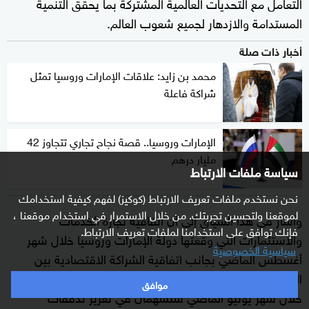
التعامل مع التحديات العالمية المشتركة بما يحقق التنمية
المستدامة والازدهار لجميع شعوب العالم.
أخبار ذات صلة
محمد بن زايد: علاقات الإمارات وروسيا تمثل
شراكة فاعلة
الإمارات وروسيا.. قصة نجاح تجاري تتجاوز 42
مليار درهم
سياسة ملفات الارتباط
نحن نستخدم ملفات تعريف الارتباط (كوكيز) لفهم كيفية استخدامك
لموقعنا ولتحسين تجربتك. من خلال الاستمرار في استخدام موقعنا ،
وأشار في هذا السياق إلى أن اتفاقية تجارة الخدمات
فإنك توافق على استخدامنا لملفات تعريف الارتباط.
والاستثمارات التي وقعتها دولة الإمارات وروسيا خلال شهر
سياسية الخصوصية
أغسطس الماضي بجانب اتفاقية الشراكة الاقتصادية بين
الإمارات والاتحاد الاقتصادي الأوراسي التي وقعها الجانبان
موافق
خلال شهر يونيو الماضي ستسهمان في تعزيز تدفقات