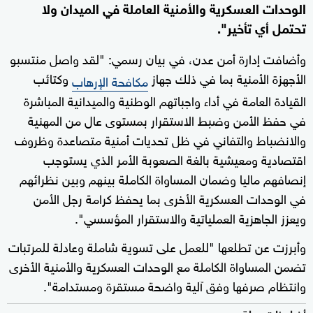
الوحدات العسكرية والأمنية العاملة في الميدان ولا
تحتمل أي تأخير".
وأضافت إدارة أمن عدن، في بيان رسمي: "لقد واصل منتسبو
الأجهزة الأمنية بما في ذلك جهاز
وكتائب
مكافحة الإرهاب
القيادة العامة في أداء واجباتهم الوطنية والميدانية المباشرة
في حفظ الأمن وضبط الاستقرار بمستوى عال من المهنية
والانضباط والتفاني في ظل تحديات أمنية متصاعدة وظروف
اقتصادية ومعيشية بالغة الصعوبة الأمر الذي يستوجب
إنصافهم ماليا وضمان المساواة الكاملة بينهم وبين نظرائهم
في الوحدات العسكرية الأخرى بما يحفظ كرامة رجل الأمن
ويعزز الجاهزية العملياتية والاستقرار المؤسسي".
وأبرزت عن تطلعها "للعمل على تسوية شاملة وعادلة للمرتبات
تضمن المساواة الكاملة مع الوحدات العسكرية والأمنية الأخرى
وانتظام صرفها وفق آلية واضحة مستقرة ومستدامة".
أخبار ذات صلة