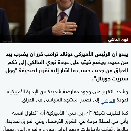
نوري المالكي
يبدو أن الرئيس الأميركي دونالد ترامب قرر أن يضرب بيد
من حديد، ويضع فيتو على عودة نوري المالكي إلى حُكم
العراق من جديد، حسب ما أشار إليه تقرير لصحيفة "وول
ستريت جورنال".
وشدد التقرير على وجود معارضة شديدة من الإدارة الأميركية
لعودة
إلى تصدر المشهد السياسي في العراق.
المالكي
كما اعتبرت شبكة "أي بي سي" الأميركية أن "تداول اسمه
يأتي في لحظة حرجة في الشرق الأوسط، وفي العراق تحديدا،
فالرجل يُعرَف بارتباطات ودعم إيراني قوي، والعراق الذي يحملُ