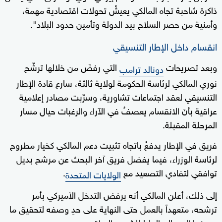
ذاكرة شاحبة تجاه المالكي يعيشُ تحولات اقتصادية مهمة،
وأمنية من حصر السلاح بيد الدولة وتأمين حدود البلاد".
انقسام داخل الإطار التنسيقي
وبعد تصريحات
التي رفضَ من خلالها ترشّح
دونالد ترامب
نوري المالكي لرئاسة الحكومة لولاية ثالثة، سارع قادة الإطار
التنسيقي لعقد اجتماعات تشاورية، وسرّبت مصادر إعلامية
عراقية بأنَ الانقسام يعصفُ في الآراء والرغبات حيال مسار
المرحلة المقبلة.
فريق في الإطار يدفعُ باتجاه تثبيت دعم المالكي كخيار مطروح
لرئاسة الوزراء، فيما يفضل فريق آخر البحث عن مرشح بديل
توافقي لتفادي التصعيد مع
.
الولايات المتحدة
إلى ذلك، أعلنَ المالكي أنه يرفض التدخل الأميركي بأمر
ترشحه، متعهداً بالعمل حتى النهاية على حدِ وصفه لتحقيق ما
وصفها المصالح العليا للشعب العراقي.