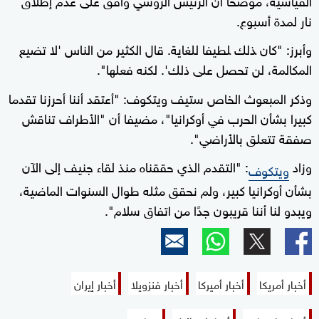
نار لمدة أسبوع.
وأبرز: "‌كان ‍ذلك ‍لطيفا للغاية. قال الكثير من الناس '‌لا تضيع
المكالمة، لن تحصل على ذلك'. لكنه فعلها".
وذكر المبعوث الخاص ستيف ويتكوف: "أعتقد أننا أحرزنا تقدما
كبيرا بشأن الحرب في أوكرانيا"، مضيفا أن "الأطراف تناقش
صفقة تتعلق بالأراضي".
وزاد
: "التقدم الذي حققناه منذ لقاء جنيف إلى الآن
ويتكوف
بشأن أوكرانيا كبير، ولم نحقق مثله طوال السنوات الماضية،
ويبدو لنا أننا قريبون جدًا من اتفاق سلام".
أخبار أمريكا
أخبار أميركا
أخبار فنزويلا
أخبار إيران