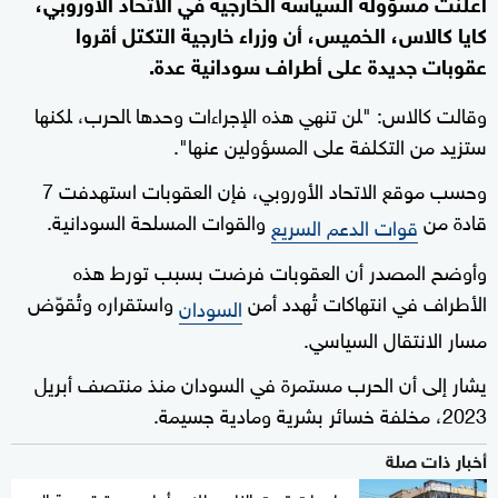
أعلنت مسؤولة ‌السياسة الخارجية ⁠في الاتحاد الأوروبي،
كايا كالاس، ‌الخميس، ​أن وزراء خارجية التكتل أقروا
عقوبات جديدة على أطراف سودانية عدة.
وقالت كالاس: "‍لن تنهي هذه الإجراءات ‌وحدها ‍الحرب، ‍لكنها
ستزيد من التكلفة ‌على المسؤولين عنها".
وحسب موقع الاتحاد الأوروبي، فإن العقوبات استهدفت 7
قادة من
والقوات المسلحة السودانية.
قوات الدعم السريع
وأوضح المصدر أن العقوبات فرضت بسبب تورط هذه
الأطراف في انتهاكات تُهدد أمن
واستقراره وتُقوّض
السودان
مسار الانتقال السياسي.
يشار إلى أن الحرب مستمرة في السودان منذ منتصف أبريل
2023، مخلفة خسائر بشرية ومادية جسيمة.
أخبار ذات صلة
جامعات تحت النار.. طلاب أمام عودة قسرية إلى