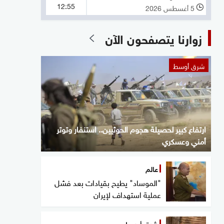
12:55
5 أغسطس 2026
l
زوارنا يتصفحون الآن
شرق أوسط
ارتفاع كبير لحصيلة هجوم الحوثيين.. استنفار وتوتر
أمني وعسكري
عالم
"الموساد" يطيح بقيادات بعد فشل
عملية استهداف لإيران
شرق أوسط