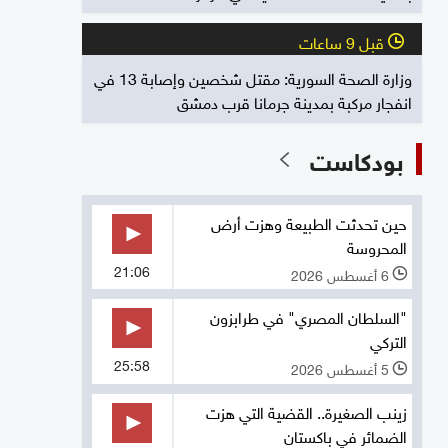
قبل 9 ساعات
l
وزارة الصحة السورية: مقتل شخصين وإصابة 13 في
انفجار مركبة بمدينة جرمانا قرب دمشق
بودكاست
حين تحدثت الطبيعة وهزت أرض
المحروسة
21:06
6 أغسطس 2026
l
"السلطان المصري" في طرابزون
التركي
25:58
5 أغسطس 2026
l
زينب الصغيرة.. القضية التي هزت
الضمائر في باكستان