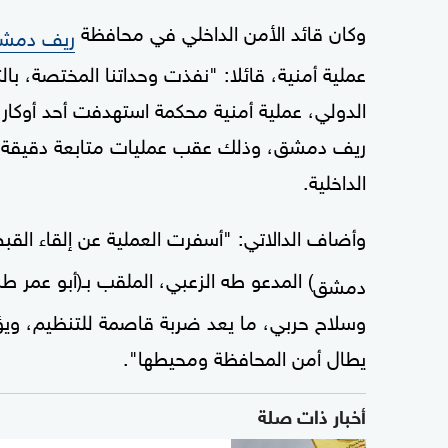
وكان قائد الأمن الداخلي في محافظة
ريف دمش
عملية أمنية، قائلا: "نفذت وحداتنا المختصة، با
الدولي، عملية أمنية محكمة استهدفت أحد أوكا
ريف دمشق، وذلك عقب عمليات متابعة دقيقة و
الداخلية.
وأضاف الدالاتي: "أسفرت العملية عن إلقاء ال
) المدعو طه الزعبي، الملقب بـ(أبو عمر
دمشق
وسلاح حربي، ما يعد ضربة قاصمة للتنظيم، ويؤكد 
يطال أمن المحافظة ومحيطها".
أخبار ذات صلة