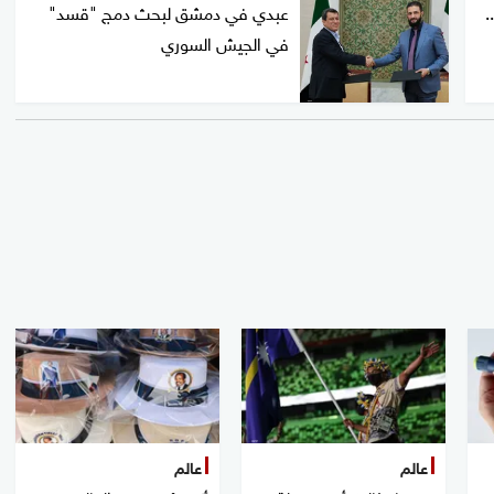
.
عبدي في دمشق لبحث دمج "قسد"
في الجيش السوري
عالم
عالم