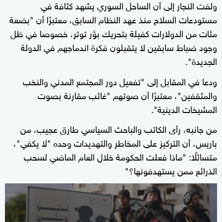
ولفت النجار إلى أن الساحل السوري يشهد كثافة في
مستودعات السلاح منذ عهد النظام السابق، معتبرًا أن "بضعة
مئات من الدولارات كفيلة بتحريك بؤر توتر، خصوصا في ظل
وجود ضباط سابقين لا يتقبلون فكرة اندماجهم في الدولة
الجديدة".
ودعا في المقابل إلى "تفعيل دور المجتمع المدني والنخب
والمثقفين"، معتبرًا أن صوتهم "غائب مقارنة بصوت
المشيخات الدينية".
من جانبه، رأى الكاتب والباحث السياسي طارق عجيب، من
باريس، أن التركيز على المخاطر والتهديدات وحده "لا يكفي"،
متسائلًا: "ماذا فعلت الحكومة خلال العام الماضي لسحب
الذرائع ممن يستهدفونها؟"
0
seconds
of