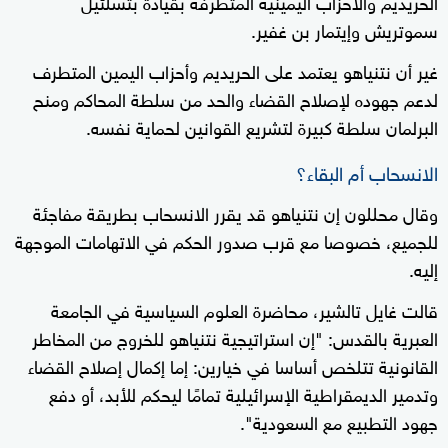
الحريديم والأحزاب اليمينية المتطرفة بقيادة بتسلئيل
سموتريش وإيتمار بن غفير.
غير أن نتنياهو يعتمد على الحريديم وأحزاب اليمين المتطرف
لدعم جهوده لإصلاح القضاء والحد من سلطة المحاكم ومنح
البرلمان سلطة كبيرة لتشريع القوانين لحماية نفسه.
الانسحاب أم البقاء؟
وقال محللون إن نتنياهو قد يقرر الانسحاب بطريقة مفاجئة
للجميع، خصوصا مع قرب صدور الحكم في الاتهامات الموجهة
إليه.
قالت غايل تالشير، محاضرة العلوم السياسية في الجامعة
العبرية بالقدس: "إن استراتيجية نتنياهو للخروج من المخاطر
القانونية تتلخص أساسا في خيارين: إما إكمال إصلاح القضاء
وتدمير الديمقراطية الإسرائيلية تمامًا ليحكم للأبد، أو دفع
جهود التطبيع مع السعودية".