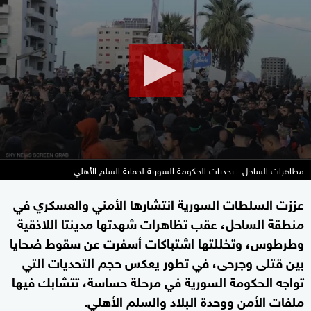
seconds
of
2
minutes,
11
seconds
مظاهرات الساحل.. تحديات الحكومة السورية لحماية السلم الأهلي
عززت السلطات السورية انتشارها الأمني والعسكري في
منطقة الساحل، عقب تظاهرات شهدتها مدينتا اللاذقية
وطرطوس، وتخللتها اشتباكات أسفرت عن سقوط ضحايا
بين قتلى وجرحى، في تطور يعكس حجم التحديات التي
تواجه الحكومة السورية في مرحلة حساسة، تتشابك فيها
ملفات الأمن ووحدة البلاد والسلم الأهلي.