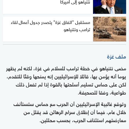
نتنياهو إلى أميركا
مستقبل "اتفاق غزة" يتصدر جدول أعمال لقاء
ترامب ونتنياهو
ملف غزة
مضى نتنياهو في خطة ترامب للسلام في غزة، لكنه لم يظهر
يوما أنه يؤمن بها، قائلا للإسرائيليين إنه يمنحها وقتًا للتقدم،
لكن على حماس تسليم أسلحتها بالقوة إذا لم تفعل ذلك
طواعية، وفقا للصحيفة.
وتوقع غالبية الإسرائيليين أن الحرب مع حماس ستستأنف
خلال عام، فيما أن إطلاق سراح الرهائن قد يقلل من
معارضتهم استئناف الحرب، بحسب محللين.