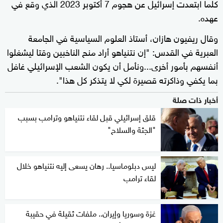
كلما ابتعدت إسرائيل عن هجوم 7 أكتوبر 2023 الذي وقع في
عهده.
وقال ريفيون هازان، أستاذ العلوم السياسية في الجامعة
العبرية في القدس: "إن نتنياهو أراد منح الناخبين وقتا ليشغلوا
أنفسهم بأمور أخرى...ونأمل أن يكون الشعب الإسرائيلي غافل
بما يكفي وذاكرته قصيرة لكي لا يتذكر كل هذا".
أخبار ذات صلة
قلق إسرائيلي قبل لقاء نتنياهو وترامب بسبب
"الجثة والسلاح"
ليس دبلوماسيا.. رهان يسعى إليه نتنياهو خلال
لقاء ترامب
غزة وسوريا وإيران.. ملفات ثقيلة في حقيبة