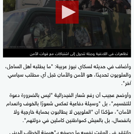
1
minute,
29
seconds
تظاهرات في اللاذقية وجبلة تتحول إلى اشتباكات مع قوات الأمن
وأضاف في حديثه لسكاي نيوز عربية: "ما يطلبه أهل الساحل،
والعلويون تحديدًا، هو الأمن والأمان قبل أي مطلب سياسي
آخر".
وأوضح عجيب أن رفع شعار الفيدرالية "ليس بالضرورة دعوة
للتقسيم"، بل "وسيلة دفاعية تعكس شعورًا بالخوف وانعدام
الأمان"، مؤكدًا أن "العلويين لا يطالبون بحماية خارجية ولا
بانفصال، بل بالعيش كمواطنين كاملين في دولتهم".
وانتقد في الوقت نفسه ما وصفه بـ"هيمنة الخطاب الديني