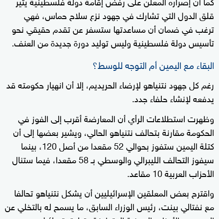
كما أن إصراره المعلن على رفض إقامة دولة فلسطينية يثير
قلق الدول التي تشارك في جهود نزع سلاح حماس، فهي
ترغب في ضمان أن مساعدتها ستسفر عن تقدم حقيقي نحو
تأسيس دولة فلسطينية وليس توليد دورة جديدة من العنف.
البقاء مع اليمين أم التوجه للوسط؟
رغم كل جهود نتنياهو لإرضاء الحريديم، إلا أن انهيار حكومته قد
يدفعه لإنشاء حلفاء جدد.
وظهرت استطلاعات الرأي أن المعارضة أقرب إلى الفوز في
الحكومة مقارنة بتحالف نتنياهو الحالي، ويشير بعضها إلى أن
كتلة اليمين ستفوز بحوالي 52 مقعدا من أصل 120، بينما
سيفوز التحالف الليبرالي والوسطي بـ 58 مقعدا، فيما ستنال
الأحزاب العربية 10 مقاعد.
واقترح بعض المعلقين الإسرائيليين أن يشكل نتنياهو تحالفا
مع نفتالي بينت، رئيس الوزراء السابق، ما يسمح له بالتخلي عن