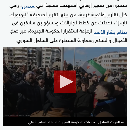
قصيرة من تفجير إرهابي استهدف مسجدًا في
، وفي
حمص
ظل تقارير إعلامية غربية، من بينها تقرير لصحيفة "نيويورك
تايمز"، تحدثت عن خطط لجنرالات ومسؤولين سابقين في
لزعزعة استقرار الحكومة الجديدة، عبر ضخ
نظام بشار الأسد
الأموال والسلاح ومحاولة السيطرة على الساحل السوري.
0
seconds
of
24
minutes,
17
seconds
مظاهرات الساحل.. تحديات الحكومة السورية لحماية السلم الأهلي