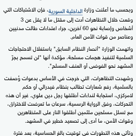
وبحسب ما أعلنت وزارة
، فإن الاشتباكات التي
الداخلية السورية
وقعت خلال التظاهرات أدت إلى مقتل ما لا يقل عن 3
أشخاص وإصابة نحو 60 آخرين، جراء اعتداءات طالت مدنيين
وعناصر من قوات الأمن العام.
واتهمت الوزارة "أنصار النظام السابق" باستغلال الاحتجاجات
السلمية لتنفيذ هجمات مسلحة، مؤكدة أنها "لن تسمح بجرّ
المشهد نحو الفوضى أو العنف المسلح".
وشهدت التظاهرات، التي خرجت في الأساس بدعوات وُصفت
بالسلمية، رفع شعارات تطالب بنظام فيدرالي أو حكم
لامركزي، استجابة لنداءات أطلقها رجل دين علوي. غير أن هذه
التحركات، وفق الرواية الرسمية، سرعان ما تعرضت للاختراق،
مع تسلل مسلحين ملثمين أطلقوا النار على المتظاهرين
وقوات الأمن، ما أدى إلى تصعيد خطير في المشهد.
وتأتي هذه التطورات في توقيت بالغ الحساسية، بعد فترة