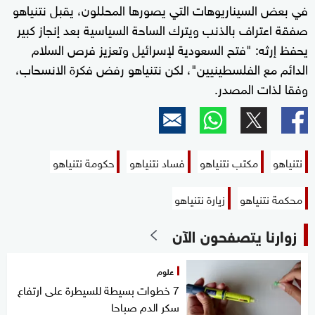
في بعض السيناريوهات التي يصورها المحللون، يقبل نتنياهو
صفقة اعتراف بالذنب ويترك الساحة السياسية بعد إنجاز كبير
يحفظ إرثه: "فتح السعودية لإسرائيل وتعزيز فرص السلام
الدائم مع الفلسطينيين"، لكن نتنياهو رفض فكرة الانسحاب،
وفقا لذات المصدر.
نتنياهو
مكتب نتنياهو
فساد نتنياهو
حكومة نتنياهو
محكمة نتنياهو
زيارة نتنياهو
زوارنا يتصفحون الآن
علوم
7 خطوات بسيطة للسيطرة على ارتفاع
سكر الدم صباحا