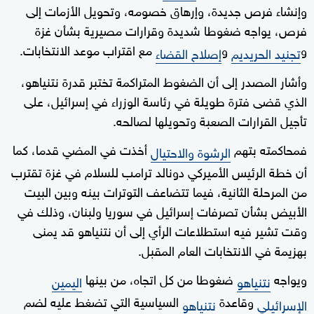
وإنشاء فرص جديدة، وإرهاق خصومه، وتحويل الأزمات إلى
فرص، يواجه ضغوطا شديدة وقرارات مصيرية بشأن غزة
و
و
مع اقتراب موعد الانتخابات.
تجنيد الحريديم
إصلاح القضاء
وأشار المصدر إلى أن الضغوط المتراكمة تختبر قدرة نتنياهو،
الذي قضى فترة طويلة في رئاسة الوزراء في إسرائيل، على
تأجيل القرارات الصعبة وتحويلها لصالحه.
فمحاكمته بتهم
أخذت في المضي قدما، كما
الرشوة والاحتيال
أن خطة الرئيس الأميركي دونالد ترامب للسلام في غزة تقترب
من المرحلة الثانية، فيما تتضاعف التوترات بينه وبين البيت
الأبيض بشأن تصرفات إسرائيل في سوريا ولبنان، وذلك في
وقت تشير فيه استطلاعات الرأي إلى أن نتنياهو قد يمنى
بهزيمة في الانتخابات العام المقبل.
ويواجه
ضغوطا من كل اتجاه، من بينها
نتنياهو
اليمين
وقاعدة
السياسية التي تضغط عليه لضم
الإسرائيلي
نتنياهو