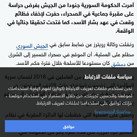
أمرت الحكومة السورية جنودا من الجيش بفرض حراسة
على مقبرة جماعية في الصحراء، حفرت لإخفاء فظائع
وقعت في عهد بشار الأسد، كما فتحت تحقيقا جنائيا في
الواقعة.
ونقلت وكالة رويترز عن ضابط سابق في
الجيش السوري
مطلع على العملية، أن الموقع في صحراء الضمير إلى الشرق
من
كان مستودعا للأسلحة خلال فترة حكم الأسد.
دمشق
وجرى لاحقا إخلاء الموقع من العاملين في 2018 لضمان سرية
سياسة ملفات الارتباط
المؤامرة التي تضمنت استخراج جثث الآلاف المدفونين في
نحن نستخدم ملفات تعريف الارتباط (كوكيز) لفهم كيفية استخدامك
مقبرة جماعية في ضواحي دمشق ونقلها بالشاحنات إلى موقع
لموقعنا ولتحسين تجربتك. من خلال الاستمرار في استخدام موقعنا ،
يبعد ساعة بالسيارة في الضمير.
فإنك توافق على استخدامنا لملفات تعريف الارتباط.
سياسية الخصوصية
وأُطلق على العملية التي خططت لها الدائرة المقربة في نظام
الأسد اسم "عملية نقل الأتربة"، وانتشر جنود في موقع
موافق
الضمير مرة أخرى، لكن هذه المرة بأمر من الحكومة التي