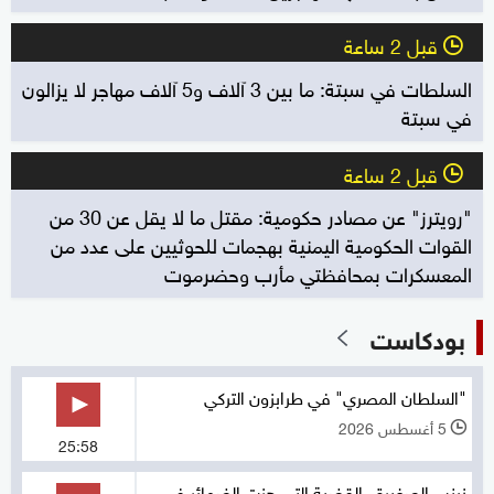
قبل 2 ساعة
l
السلطات في سبتة: ما بين 3 آلاف و5 آلاف مهاجر لا يزالون
في سبتة
قبل 2 ساعة
l
"رويترز" عن مصادر حكومية: مقتل ما لا يقل عن 30 من
القوات الحكومية اليمنية بهجمات للحوثيين على عدد من
المعسكرات بمحافظتي مأرب وحضرموت
بودكاست
"السلطان المصري" في طرابزون التركي
5 أغسطس 2026
l
25:58
زينب الصغيرة.. القضية التي هزت الضمائر في