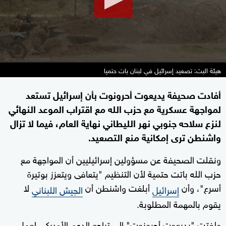
هيئة البث: تصعيد إسرائيل في لبنان بات حتميا
أفادت صحيفة يديعوت أحرونوت بأن إسرائيل تستعد
لمواجهة عسكرية مع حزب الله مع اقتراب الموعد النهائي
لنزع سلاحه جنوبي نهر الليطاني نهاية العام، فيما لا تزال
واشنطن ترى إمكانية منع التصعيد.
ونقلت الصحيفة عن مسؤولين إسرائيليين أن المواجهة مع
حزب الله باتت حتمية لأن التنظيم "يتعافى ويتعزز بوتيرة
أسرع"، وأن
أبلغت واشنطن أن
لا
إسرائيل
الجيش اللبناني
يقوم بالمهمة المطلوبة.
ولفتت "يديعوت أحرونوت" إلى تراجع الدعم الأميركي لعمل