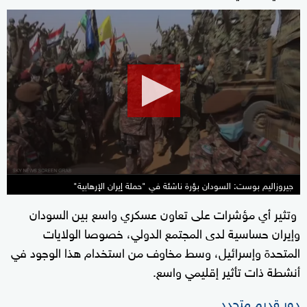
0
seconds
of
2
minutes,
21
seconds
جيروزاليم بوست: السودان بؤرة ناشئة في "حملة إيران الإرهابية"
وتثير أي مؤشرات على تعاون عسكري واسع بين السودان
وإيران حساسية لدى المجتمع الدولي، خصوصا الولايات
المتحدة وإسرائيل، وسط مخاوف من استخدام هذا الوجود في
أنشطة ذات تأثير إقليمي واسع.
دور قديم متجدد