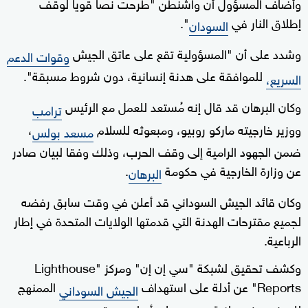
وأضاف المسؤول أن واشنطن "طرحت نصا قويا لوقف
إطلاق النار في
".
السودان
وشدد على أن "المسؤولية تقع على عاتق الجيش
وقوات الدعم
للموافقة على هدنة إنسانية، دون شروط مسبقة".
السريع،
وكان البرهان قد قال إنه مُستعد للعمل مع الرئيس
ترامب
ووزير خارجيته ماركو روبيو، ومبعوثه للسلام
،
مسعد بولس
ضمن الجهود الرامية إلى وقف الحرب، وذلك وفقا لبيان صادر
عن وزارة الخارجية في حكومة
.
البرهان
وكان قائد الجيش السوداني قد أعلن في وقت سابق رفضه
لجميع مقترحات الهدنة التي قدمتها الولايات المتحدة في إطار
الرباعية.
وكشف تحقيق لشبكة "سي إن إن" ومركز "Lighthouse
Reports" عن أدلة على استهداف
الممنهج
الجيش السوداني