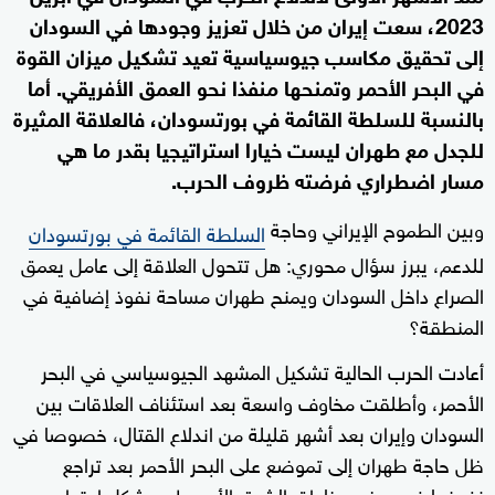
2023، سعت إيران من خلال تعزيز وجودها في السودان
إلى تحقيق مكاسب جيوسياسية تعيد تشكيل ميزان القوة
في البحر الأحمر وتمنحها منفذا نحو العمق الأفريقي. أما
بالنسبة للسلطة القائمة في بورتسودان، فالعلاقة المثيرة
للجدل مع طهران ليست خيارا استراتيجيا بقدر ما هي
مسار اضطراري فرضته ظروف الحرب.
وبين الطموح الإيراني وحاجة
السلطة القائمة في بورتسودان
للدعم، يبرز سؤال محوري: هل تتحول العلاقة إلى عامل يعمق
الصراع داخل السودان ويمنح طهران مساحة نفوذ إضافية في
المنطقة؟
أعادت الحرب الحالية تشكيل المشهد الجيوسياسي في البحر
الأحمر، وأطلقت مخاوف واسعة بعد استئناف العلاقات بين
السودان وإيران بعد أشهر قليلة من اندلاع القتال، خصوصا في
ظل حاجة طهران إلى تموضع على البحر الأحمر بعد تراجع
نفوذها في بعض مناطق الشرق الأوسط. ويشكل امتداد