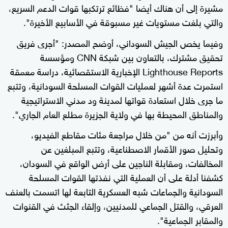
مشيرة إلى أن هناك أيضا "فظائع ترتكبها قوات الدعم السريع،
والتي بلغت مستويات غير مسبوقة في الأسابيع الأخيرة".
وفيما يخص الجيش السوداني، أوضح المصدر: "أجرى فريق
تحقيق مشترك، بالتعاون بين شبكة CNN ومؤسسة
Lighthouse Reports الإخبارية الاستقصائية، دراسة معمقة
استمرت عدة أشهر لعمليات القوات المسلحة السودانية، وتتبع
ما جرى خلال استعادة قواتها لمدينة ود مدني الاستراتيجية
والمناطق المحيطة بها في ولاية الجزيرة مطلع العام الجاري".
وأبرزت أنه من "من خلال مراجعة مئات مقاطع الفيديو،
وتحليل صور الأقمار الاصطناعية، وتتبع المبلغين عن
المخالفات، ومقابلة الناجين على أرض الواقع في السودان،
كشفنا أدلة على أن العملية التي نفذتها القوات المسلحة
السودانية والجماعات شبه العسكرية التابعة لها اتسمت بالعنف
العرقي، والقتل الجماعي للمدنيين، وإلقاء الجثث في القنوات
والمقابر الجماعية".