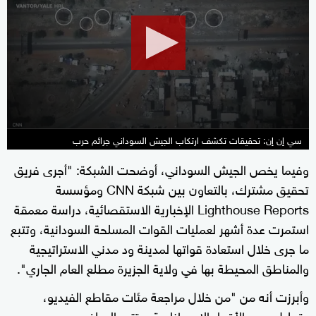
of
13
minutes,
39
seconds
سي إن إن: تحقيقات تكشف ارتكاب الجيش السوداني جرائم حرب
وفيما يخص الجيش السوداني، أوضحت الشبكة: "أجرى فريق
تحقيق مشترك، بالتعاون بين شبكة CNN ومؤسسة
Lighthouse Reports الإخبارية الاستقصائية، دراسة معمقة
استمرت عدة أشهر لعمليات القوات المسلحة السودانية، وتتبع
ما جرى خلال استعادة قواتها لمدينة ود مدني الاستراتيجية
والمناطق المحيطة بها في ولاية الجزيرة مطلع العام الجاري".
وأبرزت أنه من "من خلال مراجعة مئات مقاطع الفيديو،
وتحليل صور الأقمار الاصطناعية، وتتبع المبلغين عن