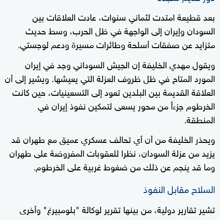
بعد قطيعة امتدت لثماني سنوات، عادت العلاقات بين
السودان وإيران إلى الواجهة في ظل الحرب، وسط حديث
متزايد عن صفقات أسلحة وطائرات مسيرة ودعم لوجستي.
ويقول مهدي الخليفة إن الجيش السوداني وجد في إيران
المورد المتاح في ظل ظروف العزلة التي يعيشها. ويشير إلى أن
العلاقة القديمة بين البلدين تعود إلى التسعينيات، حين كانت
الخرطوم جزءاً من محور يسعى لتمكين نفوذ إيران في
المنطقة.
ويحذر الخليفة من أن أي تحالف عسكري عميق مع طهران قد
يزيد من عزلة السودان، نظرا للعقوبات المفروضة على طهران
وما قد ينجم عن ذلك من ضغوط غربية على الخرطوم.
السلاح مقابل النفوذ
تشير تقارير دولية، من بينها تقرير لوكالة "بلومبيرغ" وأخرى