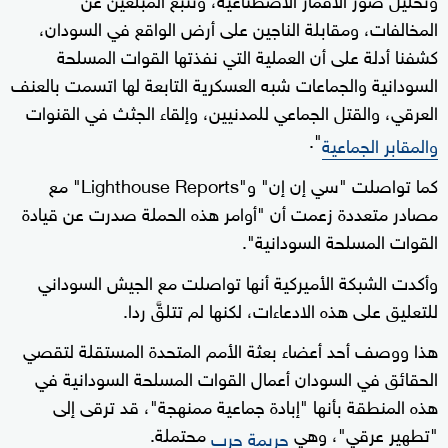
المخالفات، ومقابلة الناجين على أرض الواقع في السودان،
كشفنا أدلة على أن العملية التي نفذتها القوات المسلحة
السودانية والجماعات شبه العسكرية التابعة لها اتسمت بالعنف
العرقي، والقتل الجماعي للمدنيين، وإلقاء الجثث في القنوات
".
والمقابر الجماعية
كما تواصلت "سي إن إن" و"Lighthouse Reports" مع
مصادر متعددة زعمت أن "أوامر هذه الحملة صدرت عن قيادة
القوات المسلحة السودانية".
وأكدت الشبكة الأميركية أنها تواصلت مع الجيش السوداني
للتعليق على هذه الادعاءات، لكنها لم تتلقَّ ردا.
هذا ووصف أحد أعضاء بعثة الأمم المتحدة المستقلة لتقصي
الحقائق في السودان أعمال القوات المسلحة السودانية في
هذه المنطقة بأنها "إبادة جماعية ممنهجة"، قد ترقى إلى
"تطهير عرقي"، وهي
محتملة.
جريمة حرب