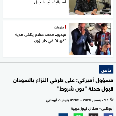
أسترالية مثيرة للجدل
منوعات
فيديو.. محمد صلاح يتلقى هدية
"غريبة" في طرابزون
خاص
مسؤول أميركي: على طرفي النزاع بالسودان
قبول هدنة "دون شروط"
17 ديسمبر 2025 - 01:02 بتوقيت أبوظبي
l
أبوظبي- سكاي نيوز عربية