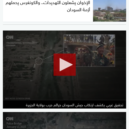
الإخوان يشعلون التهديدات.. والكونغرس يحملهم
أزمة السودان
0
seconds
of
2
minutes,
6
seconds
تحقيق غربي يكشف ارتكاب جيش السودان جرائم حرب بولاية الجزيرة
0
seconds