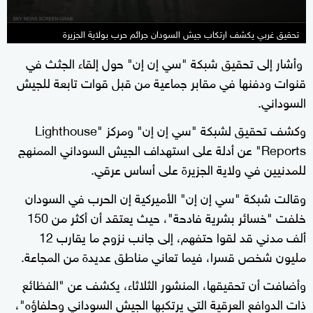
تحقيق غربي يكشف ارتكاب جيش السودان جرائم حرب بولاية الجزيرة
وأشار إلى تحقيق شبكة "سي إن إن" حول إلقاء الجثث في
قنوات ودفنها في مقابر جماعية من قبل قوات تابعة للجيش
السوداني.
وكشف تحقيق لشبكة "سي إن إن" ومركز "Lighthouse
Reports" عن أدلة على استهداف الجيش السوداني الممنهج
للمدنيين في ولاية الجزيرة على أساس عرقي.
وقالت شبكة "سي إن إن" الأميركية إن الحرب في السودان
خلفت "خسائر بشرية فادحة"، حيث يعتقد أن أكثر من 150
ألف مدني قد لقوا حتفهم، إلى جانب نزوح ما يقارب 12
مليون شخص قسرا، فيما تعاني مناطق عديدة من المجاعة.
وأضافت أن تحقيقها، المنشور الثلاثاء، يكشف عن "الفظائع
ذات الدوافع العرقية التي يرتكبها الجيش السوداني وحلفاؤه"،