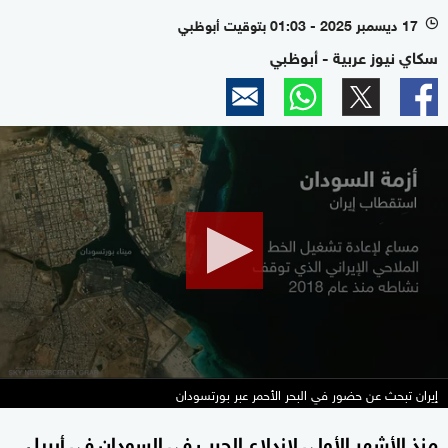
17 ديسمبر 2025 - 01:03 بتوقيت أبوظبي
l
سكاي نيوز عربية - أبوظبي
0
seconds
of
1
minute,
45
seconds
إيران تبحث عن حضور في البحر الأحمر عبر بورتسودان
منذ الأشهر الأولى لاندلاع الحرب في السودان في أبريل