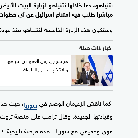
نتنياهو، دعا خلالها نتنياهو لزيارة البيت الأ
مباشرا طلب فيه امتناع إسرائيل عن أي خطوات
وستكون هذه الزيارة الخامسة لنتنياهو منذ عودة 
أخبار ذات صلة
هرتسوغ يدرس العفو عن نتنياهو..
والانتخابات على الطاولة
كما ناقش الزعيمان الوضع في
، حيث حذر 
سوريا
وقيادتها الجديدة. وقال ترامب على منصة ترو
، 
قوي وحقيقي مع سوريا - هذه فرصة تاريخية"