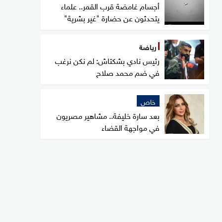
أجسام غامضة قرب القمر.. علماء
يتحدثون عن حضارة "غير بشرية"
رياضة
رئيس نادي بشكتاش: لم نكن نرغب
في ضم محمد صلاح
خاص
بعد سارة خليفة.. مشاهير مصريون
في مواجهة القضاء