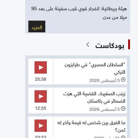
هيئة بريطانية: انفجار قوي قرب سفينة على بعد 95
ميلا من عدن
المزيد
بودكاست
"السلطان المصري" في طرابزون
التركي
25:58
5 أغسطس 2026
l
زينب الصغيرة.. القضية التي هزت
الضمائر في باكستان
12:55
5 أغسطس 2026
l
ما الفرق بين شخص له قيمة وآخر له
ثمن؟
23:53
31 يوليو 2026
l