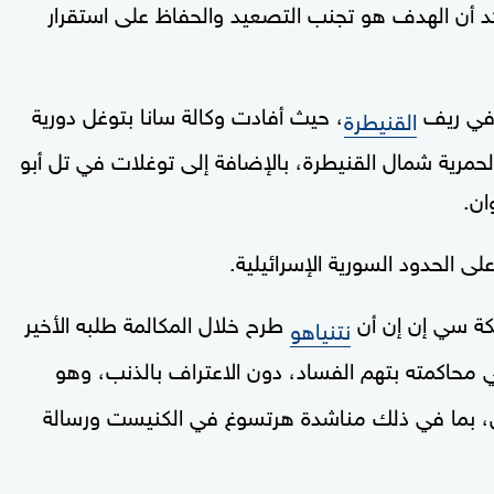
وأكد أن الهدف هو تجنب التصعيد والحفاظ على استقرار
ة في ريف
، حيث أفادت وكالة سانا بتوغل دورية
القنيطرة
الحمرية شمال القنيطرة، بالإضافة إلى توغلات في تل أبو
ان.
الحدود السورية الإسرائيلية.
كة سي إن إن أن
طرح خلال المكالمة طلبه الأخير
نتنياهو
محاكمته بتهم الفساد، دون الاعتراف بالذنب، وهو
، بما في ذلك مناشدة هرتسوغ في الكنيست ورسالة