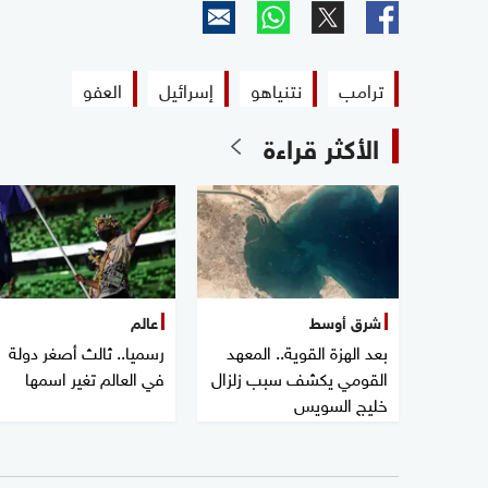
ترامب
نتنياهو
إسرائيل
العفو
الأكثر قراءة
شرق أوسط
عالم
بعد الهزة القوية.. المعهد
رسميا.. ثالث أصغر دولة
القومي يكشف سبب زلزال
في العالم تغير اسمها
خليج السويس