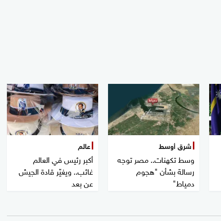
شرق أوسط
عالم
وسط تكهنات.. مصر توجه
أكبر رئيس في العالم
رسالة بشأن "هجوم
غائب.. ويغيّر قادة الجيش
دمياط"
عن بعد