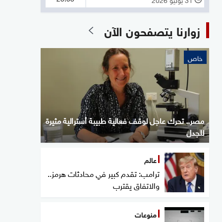
زوارنا يتصفحون الآن
خاص
مصر.. تحرك عاجل لوقف فعالية طبيبة أسترالية مثيرة
للجدل
عالم
ترامب: تقدم كبير في محادثات هرمز..
والاتفاق يقترب
منوعات