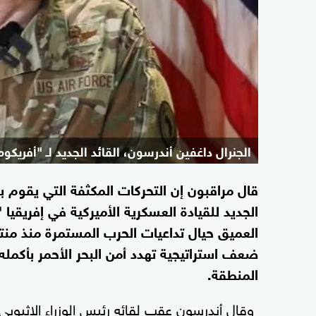
الجنرال داغفين أندرسون، القائد الجديد لـ "أفريكوم
قال مراقبون إن التحركات المكثفة التي يقوم به
الجديد للقيادة العسكرية الأميركية في إفريقيا
ضعف استراتيجية تهدد أمن البحر الأحمر بأكمله
المنطقة.
وقال أندرسون عقب لقائه رئيس الوزراء الإثيوبي