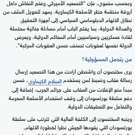
وبحسب مضوي، فإن "التصعيد الأميركي وفتح النقاش داخل
أروقة منظمة حظر الأسلحة الكيماوية، يمهد لتحويل الملف من
نطاق الاتهام الدبلوماسي السياسي إلى أجهزة التحقيق
والعدالة الدولية، بما يفتح الباب أمام مساءلة جنائية محتملة
لقادة عسكريين وسياسيين أمام المحاكم الدولية، ويعرض
الدولة نفسها لعقوبات تصنف ضمن العقوبات المركبة".
من يتحمل المسؤولية؟
يرى مختصون أن واشنطن أرادت من هذا التصعيد إرسال
رسالة عقاب وضبط لمن يستخدم
، ضمن
السلاح الكيماوي
مبدأ منع الإفلات من العقاب على جرائم الحرب، إضافة إلى
دفع سلطة بورتسودان إلى وقف استخدام الأسلحة المحرمة
والتفاعل مع التحقيقات الدولية.
وينبه المختصون إلى الكلفة العالية التي تترتب على سلطة
بورتسودان التي يقودها الجيش نظرا لخطورة الاتهام،
والمخاوف المتعلقة بالتهديدات التي تشكلها المجموعات