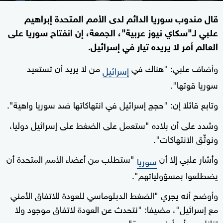
قال مندوب سوريا الدائم لدى الأمم المتحدة إبراهيم
علبي لـ"سكاي نيوز عربية"، الجمعة، إن انفتاح سوريا على
العالم أمر لا يريده تيار في إسرائيل.
وأضاف علبي: "هناك في
من لا يريد أن تستعيد
إسرائيل
سوريا قوتها".
وتابع قائلا إن: "حجج إسرائيل في انتهاكاتها ضد سوريا واهية".
وشدد على أن بلاده "ستعمل على الضغط على إسرائيل دوليا،
ونوثّق الانتهاكات".
وأشار علبي إلا أن
"ستطلب من أعضاء الأمم المتحدة أن
سوريا
يضطلعوا بمسؤولياتهم".
وأوضح أنه يجري "الضغط الدبلوماسي للعودة للاتفاق الأمني
مع إسرائيل"، مضيفا: "نتحدث عن العودة لاتفاق موجود ولا
تنازل عن أي أرض سورية".