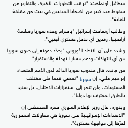
ميخائيل أونماخت: "نراقب التطورات الأخيرة، والتقارير عن
سقوط عدد كبير من الضحايا المدنيين في بيت جن مقلقة
للغاية".
وطالب أونماخت إسرائيل "باحترام وحدة سوريا وسلامة
أراضيها، وندين أي تدخل عسكري أجنبي".
وشدد على أن الاتحاد الأوروبي "يجدّد دعوته إلى صون سوريا
من أي انتهاكات ودعم مسار التهدئة والاستقرار".
من جانبه، قال مندوب سوريا الدائم لدى الأمم المتحدة،
إبراهيم علبي، إن
"تمضي قدما على مختلف
سوريا
المستويات، ولن تنجر إلى استفزازات الاحتلال، بل سنرد
بالطرق المعترف بها دوليا".
وبدوره، قال وزير الإعلام السوري حمزة المصطفى إن
"الاعتداءات الإسرائيلية على سوريا هي محاولات استفزازية
لجرّها إلى مواجهة عسكرية".