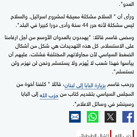
العدو".
ورأى أن " السلاح مشكلة معيقة لمشروع اسرائيل. والسلاح
ليس مشكلة لأنه حرر 44 سنة وأدى دورا كبيرا في البلد".
ومضى قاسم قائلا: "يهددون بالعدوان الأوسع من أجل ارغامنا
على الاستسلام. كل هذه التهديدات هي شكل من أشكال
الضغط السياسي لأن محاولاتهم المختلفة فشلت، عليهم أن
ييأسوا فهذا شعب لا يُهزم ولا يستسلم ونحن لن نهزم ولن
نستسلم".
ورحب قاسم
، قائلا " كلفنا أخوة من
بزيارة البابا إلى لبنان
المجلس السياسي بتقديم كتاب من
إلى البابا
حزب الله
وسينشر في وسائل الاعلام".
حزب الله
اغتيال الطبطبائي