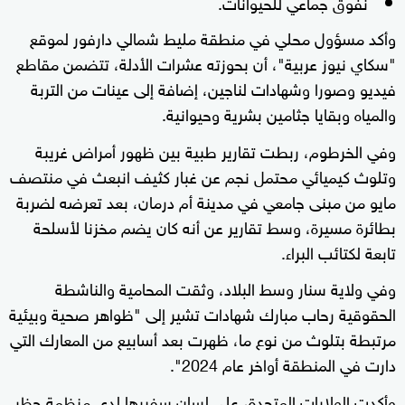
نفوق جماعي للحيوانات.
وأكد مسؤول محلي في منطقة مليط شمالي دارفور لموقع
"سكاي نيوز عربية"، أن بحوزته عشرات الأدلة، تتضمن مقاطع
فيديو وصورا وشهادات لناجين، إضافة إلى عينات من التربة
والمياه وبقايا جثامين بشرية وحيوانية.
وفي الخرطوم، ربطت تقارير طبية بين ظهور أمراض غريبة
وتلوث كيميائي محتمل نجم عن غبار كثيف انبعث في منتصف
مايو من مبنى جامعي في مدينة أم درمان، بعد تعرضه لضربة
بطائرة مسيرة، وسط تقارير عن أنه كان يضم مخزنا لأسلحة
تابعة لكتائب البراء.
وفي ولاية سنار وسط البلاد، وثقت المحامية والناشطة
الحقوقية رحاب مبارك شهادات تشير إلى "ظواهر صحية وبيئية
مرتبطة بتلوث من نوع ما، ظهرت بعد أسابيع من المعارك التي
دارت في المنطقة أواخر عام 2024".
وأكدت الولايات المتحدة، على لسان سفيرها لدى منظمة حظر