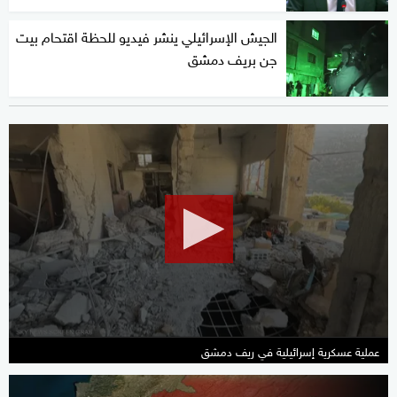
الجيش الإسرائيلي ينشر فيديو للحظة اقتحام بيت
جن بريف دمشق
0
seconds
of
33
minutes,
41
seconds
عملية عسكرية إسرائيلية في ريف دمشق
0