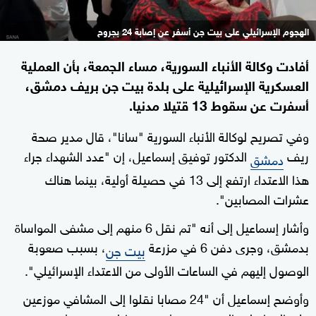
الهجوم الإسرائيلي على بيت جن أسفر عن إصابة 24 بجروح
أفادت وكالة الأنباء السورية، مساء الجمعة، بأن العملية
العسكرية الإسرائيلية على بلدة بيت جن بريف دمشق،
أسفرت عن سقوط 13 قتيلا مدنيا.
وفي تصريح لوكالة الأنباء السورية "سانا"، قال مدير صحة
ريف
الدكتور توفيق إسماعيل، إن "عدد الشهداء جراء
دمشق
هذا الاعتداء ارتفع إلى 13 في حصيلة أولية، بينما هناك
عشرات المصابين".
وأشار إسماعيل إلى أنه "تم نقل 6 منهم إلى مشفى المواساة
بدمشق، وجرى دفن 6 في مزرعة
، بسبب صعوبة
بيت جن
الوصول إليهم في الساعات الأولى من الاعتداء الإسرائيلي".
وأوضح إسماعيل أن "24 مصابا نقلوا إلى المشافي موزعين