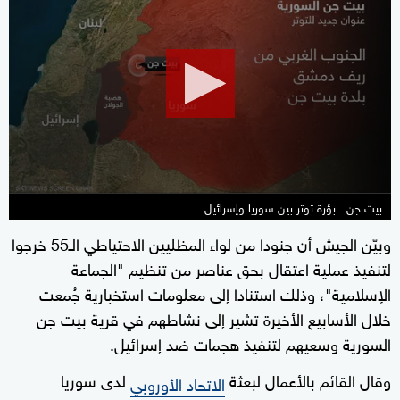
seconds
of
1
minute,
16
seconds
بيت جن.. بؤرة توتر بين سوريا وإسرائيل
وبيّن الجيش أن جنودا من لواء المظليين الاحتياطي الـ55 خرجوا
لتنفيذ عملية اعتقال بحق عناصر من تنظيم "الجماعة
الإسلامية"، وذلك استنادا إلى معلومات استخبارية جُمعت
خلال الأسابيع الأخيرة تشير إلى نشاطهم في قرية بيت جن
السورية وسعيهم لتنفيذ هجمات ضد إسرائيل.
وقال القائم بالأعمال لبعثة
لدى سوريا
الاتحاد الأوروبي