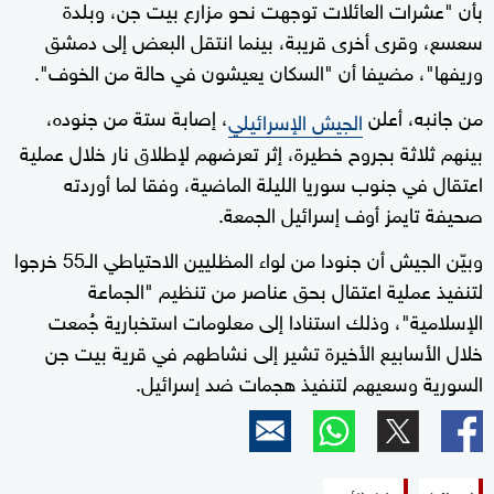
بأن "عشرات العائلات توجهت نحو مزارع بيت جن، وبلدة
سعسع، وقرى أخرى قريبة، بينما انتقل البعض إلى دمشق
وريفها"، مضيفا أن "السكان يعيشون في حالة من الخوف".
من جانبه، أعلن
، إصابة ستة من جنوده،
الجيش الإسرائيلي
بينهم ثلاثة بجروح خطيرة، إثر تعرضهم لإطلاق نار خلال عملية
اعتقال في جنوب سوريا الليلة الماضية، وفقا لما أوردته
صحيفة تايمز أوف إسرائيل الجمعة.
وبيّن الجيش أن جنودا من لواء المظليين الاحتياطي الـ55 خرجوا
لتنفيذ عملية اعتقال بحق عناصر من تنظيم "الجماعة
الإسلامية"، وذلك استنادا إلى معلومات استخبارية جُمعت
خلال الأسابيع الأخيرة تشير إلى نشاطهم في قرية بيت جن
السورية وسعيهم لتنفيذ هجمات ضد إسرائيل.