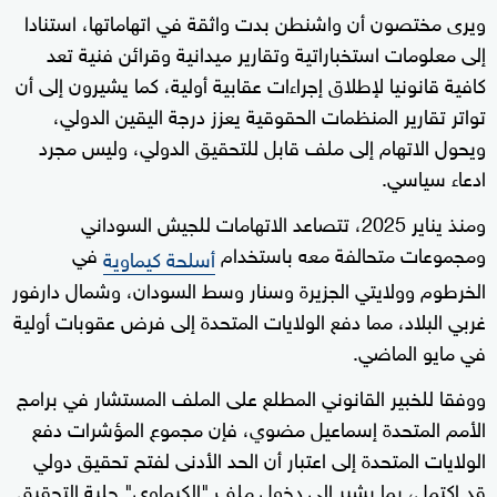
ويرى مختصون أن واشنطن بدت واثقة في اتهاماتها، استنادا
إلى معلومات استخباراتية وتقارير ميدانية وقرائن فنية تعد
كافية قانونيا لإطلاق إجراءات عقابية أولية، كما يشيرون إلى أن
تواتر تقارير المنظمات الحقوقية يعزز درجة اليقين الدولي،
ويحول الاتهام إلى ملف قابل للتحقيق الدولي، وليس مجرد
ادعاء سياسي.
ومنذ يناير 2025، تتصاعد الاتهامات للجيش السوداني
ومجموعات متحالفة معه باستخدام
في
أسلحة كيماوية
الخرطوم وولايتي الجزيرة وسنار وسط السودان، وشمال دارفور
غربي البلاد، مما دفع الولايات المتحدة إلى فرض عقوبات أولية
في مايو الماضي.
ووفقا للخبير القانوني المطلع على الملف المستشار في برامج
الأمم المتحدة إسماعيل مضوي، فإن مجموع المؤشرات دفع
الولايات المتحدة إلى اعتبار أن الحد الأدنى لفتح تحقيق دولي
قد اكتمل، بما يشير إلى دخول ملف "الكيماوي" حلبة التحقيق