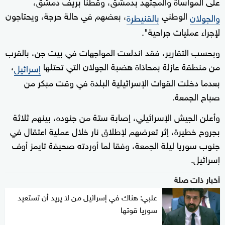
على المواساة والمجتهد بدمشق، وقطنا بريف دمشق،
الوطني
، بعضهم في حالة حرجة، ويحتاجون
والجولان
بالقنيطرة
لإجراء عمليات جراحية".
وبحسب التقارير، فقد اندلعت المواجهات في بيت جن، بالقرب
من منطقة عازلة بمحاذاة هضبة الجولان التي تحتلها
،
إسرائيل
بعدما دخلت القوات الإسرائيلية البلدة في وقت مبكر من
صباح الجمعة.
وأعلن الجيش الإسرائيلي، إصابة ستة من جنوده، بينهم ثلاثة
بجروح خطيرة، إثر تعرضهم لإطلاق نار خلال عملية اعتقال في
جنوب سوريا ليلة الجمعة، وفقا لما أوردته صحيفة تايمز أوف
إسرائيل.
أخبار ذات صلة
علبي: هناك في إسرائيل من لا يريد أن تستعيد
سوريا قوتها