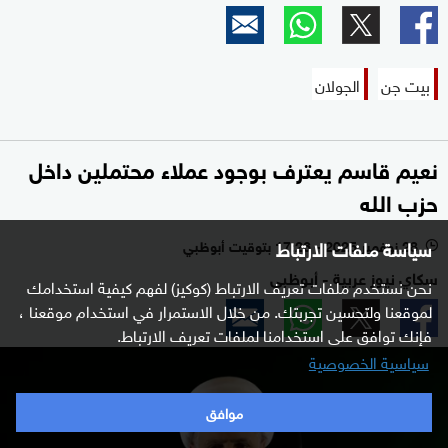
بيت جن
الجولان
نعيم قاسم يعترف بوجود عملاء محتملين داخل
حزب الله
سياسة ملفات الارتباط
28 نوفمبر 2025 - 17:26 بتوقيت أبوظبي
l
سكاي نيوز عربية - أبوظبي
نحن نستخدم ملفات تعريف الارتباط (كوكيز) لفهم كيفية استخدامك
لموقعنا ولتحسين تجربتك. من خلال الاستمرار في استخدام موقعنا ،
فإنك توافق على استخدامنا لملفات تعريف الارتباط.
سياسية الخصوصية
موافق