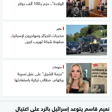
الولادة".. حزم بـ100 ألف دولار
عالم
مخدرات للجزائر ومهاجرون لإسبانيا..
سقوط شبكة تهريب كبرى
منوعات
"نجمة الشرق" على عنق نسيبة
بيكهام.. مطالب تركية باستعادتها
نعيم قاسم يتوعد إسرائيل بالرد على اغتيال