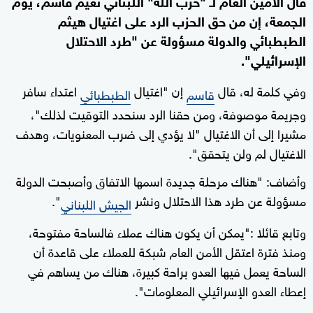
قال الأمين العام لـ "حزب الله" اللبناني نعيم قاسم، يوم
الجمعة، إن من حق الحزب الرد على اغتيال هيثم
الطبطبائي والدولة مسؤولة عن "طرد الاحتلال
الإسرائيلي".
وفي كلمة له، قال
إن "اغتيال
اعتداء سافر
قاسم
الطبطبائي
وجريمة موصوفة، ومن حقنا الرد سنحدد التوقيت لذلك"،
مشيرا إلى أن الاغتيال "لا يؤدي إلى ضرب المعنويات، وهدف
الاغتيال لم ولن يتحقق".
وأضاف: "هناك مرحلة جديدة اسمها الاتفاق وأصبحت الدولة
مسؤولة عن طرد هذا الاحتلال ونشر
".
الجيش اللبناني
وتابع قائلا :"يمكن أن يكون هناك عملاء فالساحة مفتوحة،
ومنذ فترة اعتقل الأمن العام شبكة للعملاء على قاعدة أن
الساحة يعمل فيها العدو براحة كبيرة، هناك من يساهم في
إعطاء العدو الإسرائيلي المعلومات".