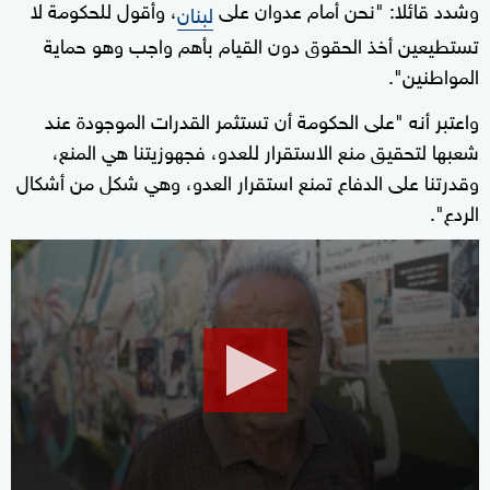
وشدد قائلا: "نحن أمام عدوان على
، وأقول للحكومة لا
لبنان
تستطيعين أخذ الحقوق دون القيام بأهم واجب وهو حماية
المواطنين".
واعتبر أنه "على الحكومة أن تستثمر القدرات الموجودة عند
شعبها لتحقيق منع الاستقرار للعدو، فجهوزيتنا هي المنع،
وقدرتنا على الدفاع تمنع استقرار العدو، وهي شكل من أشكال
الردع".
0
seconds
of
36
seconds