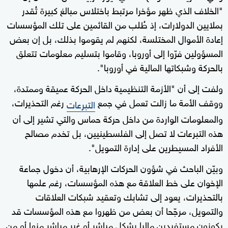
"الخلاف الذي ظهر مؤخرا مرتبط باختلاس مبالغ كبيرة تُقدر
بملايين الدولارات، إذ طُلب من القائمين على تلك المؤسسات
إعادة الأموال المختلسة، لكنهم لم يقوموا بذلك، بل إن بعض
المسؤولين فرّوا إلى أوروبا، وقاموا بتسليم معلومات تتعلق
بالحركة وشبكاتها المالية في أوروبا".
ولفت إلى أن "الأزمة التنظيمية داخل الحركة عميقة وممتدة،
ووقف الأمة ما زالت تعمل في جمع
رغم التحذيرات،
التبرعات
والمعلومات الواردة من داخل حركة حماس والتي تشير إلى أن
هذه التبرعات لا تصل إلى الفلسطينيين، بل تخدم مصالح
الأفراد المسيطرين على إدارة التمويل".
وبيّن الباحث في شؤون الحركات الإرهابية، أن دخول جماعة
الإخوان على خط العلاقة مع هذه المؤسسات، رغم علمها
بالتحذيرات، يعود إلى تشابك وتعقيد شبكات العلاقات
والتمويل، مرجّحا أن بعض من ظهروا مع هذه المؤسسات قد
يكونون مستفيدين ماليا بشكل مباشر أو غير مباشر منها أو من