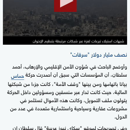
22
seconds
شبهات استيلاء تبرعات لغزة عبر شبكات مرتبطة بتنظيم الإخوان
نصف مليار دولار "سرقات"
وأوضح الباحث في شؤون الأمن الإقليمي والإرهاب، أحمد
سلطان، أن المؤسسات التي سبق أن أصدرت حركة
حماس
بيانا باتهامها ومن بينها "وقف الأمة"، كانت جزءا من شبكتها
المالية، حيث كانت تدار عبر منسقين ومسؤولين داخل الحركة
يتولون ملف التمويل، وكانت هذه الأموال تستثمر في
مشروعات عقارية وسياحية واستثمارية متعددة في عدد من
الدول.
وفي تصريحات لموقع "سكاي نيوز عربية" قال سلطان إن