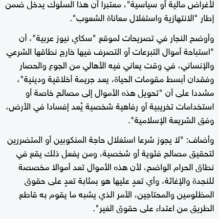
لأغراض مالية أو سياسية"، معتبرا أن هذا السلوك يدخل ضمن
إطار "الانتهازية واستغلال معاناة الشعوب".
وأوضح النجار في تصريحات لموقع "سكاي نيوز عربية"، أن
"استباحة أموال التبرعات أو التصرف فيها خارج نطاقها الشرعي
والإنساني، في وقت يعاني فيه الأهالي من الجوع والحصار
وفقدان أبسط مقومات الحياة، يعد جريمة أخلاقية ودينية"،
مشددا على أن "تحويل هذه الأموال إلى مصالح خاصة أو
استخدامات تخريبية أو رفاهية شخصية يُعد إفسادا في الأرض،
وفق الشريعة الإسلامية".
وأضاف: "لا يجوز شرعا استغلال حاجة المنكوبين أو المتضررين
لتحقيق مصالح فئوية أو شخصية، ومن يفعل ذلك يقع في
نطاق الحرام الواضح، لأن هذه الأموال تعد أموالا مخصصة
للنجدة والإغاثة، وأي تعدٍ عليها هو بمثابة تعدٍ على حقوق
المظلومين والمحتاجين، الأمر الذي يشبه ما يقوم به قاطع
الطريق من اعتداء على حقوق الغير".