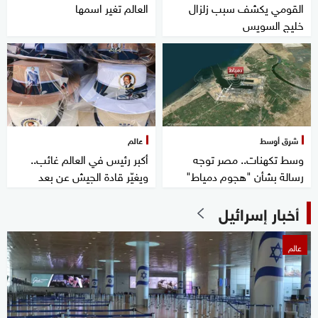
القومي يكشف سبب زلزال
العالم تغير اسمها
خليج السويس
شرق أوسط
عالم
وسط تكهنات.. مصر توجه
أكبر رئيس في العالم غائب..
رسالة بشأن "هجوم دمياط"
ويغيّر قادة الجيش عن بعد
أخبار إسرائيل
عالم