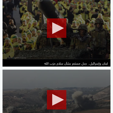
0
seconds
of
10
minutes,
2
seconds
لبنان وإسرائيل.. جدل مستمر بشأن سلاح حزب الله
0
seconds
of
17
minutes,
19
seconds