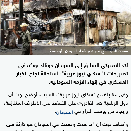
تسببت الحرب في دمار كبير بأنحاء السودان.. أرشيفية
أكد الأميركي السابق إلى السودان دونالد بوث، في
تصريحات لـ"سكاي نيوز عربية"، استحالة نجاح الخيار
العسكري في إنهاء الأزمة السودانية.
وفي مقابلة مع "سكاي نيوز عربية"، السبت، أوضح بوث أن
دول الرباعية هم القادرون على الضغط على الأطراف المتنازعة،
وإيجاد حل يوقف النزاع في
.
السودان
وأضاف بوث أن "ما حدث ويحدث في السودان هو كارثة على