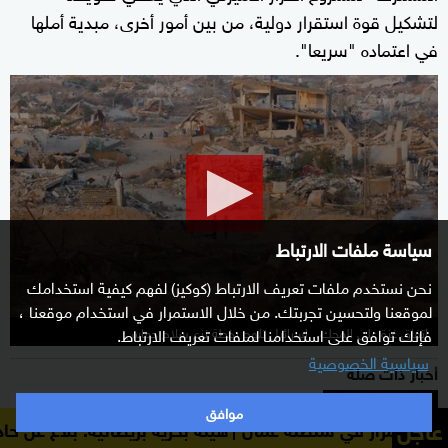
لتشكيل قوة استقرار دولية، من بين أمور أخرى، مبدية أملها
في اعتماده "سريعا".
0
seconds
of
9
minutes,
6
seconds
سياسة ملفات الارتباط
نحن نستخدم ملفات تعريف الارتباط (كوكيز) لفهم كيفية استخدامك
لموقعنا ولتحسين تجربتك. من خلال الاستمرار في استخدام موقعنا ،
اتفاق غزة على المحك.. إسرائيل تلوح بخطة نزع سلاح حماس
فإنك توافق على استخدامنا لملفات تعريف الارتباط.
سياسية الخصوصية
أخبار ذات صلة
مصادر: أميركا تضغط على إسرائيل لحل ملف
موافق
عاجل
هيئة بحرية بريطانية: بلاغ عن حادث وقع على بعد 9 أميال بحرية جنوب شرق كمزار في سلطنة عمان
"مقاتلي الأنفاق"