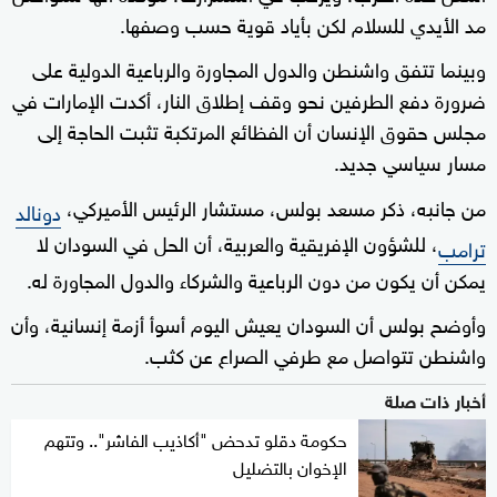
مد الأيدي للسلام لكن بأياد قوية حسب وصفها.
وبينما تتفق واشنطن والدول المجاورة والرباعية الدولية على
ضرورة دفع الطرفين نحو وقف إطلاق النار، أكدت الإمارات في
مجلس حقوق الإنسان أن الفظائع المرتكبة تثبت الحاجة إلى
مسار سياسي جديد.
من جانبه، ذكر مسعد بولس، مستشار الرئيس الأميركي،
دونالد
، للشؤون الإفريقية والعربية، أن الحل في السودان لا
ترامب
يمكن أن يكون من دون الرباعية والشركاء والدول المجاورة له.
وأوضح بولس أن السودان يعيش اليوم أسوأ أزمة إنسانية، وأن
واشنطن تتواصل مع طرفي الصراع عن كثب.
أخبار ذات صلة
حكومة دقلو تدحض "أكاذيب الفاشر".. وتتهم
الإخوان بالتضليل