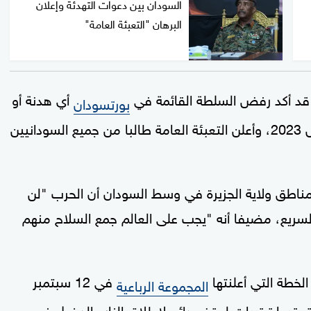
السودان بين دعوات التهدئة وإعلان
البرهان "التعبئة العامة"
، قد أكد رفض السلطة القائمة في
أي هدنة أو
بورتسودان
اتفاق لوقف الحرب المستمرة منذ منتصف أبريل 2023، وأعلن التعبئة العامة طالبا من جميع السودانيين
اطق ولاية الجزيرة في وسط السودان أن الحرب "لن
السريع، مضيفا أنه "يجب على العالم جمع السلاح منهم
لخطة التي أعلنتها
في 12 سبتمبر
المجموعة الرباعية
عقبها ترتيبات لوقف دائم لإطلاق النار والدخول في