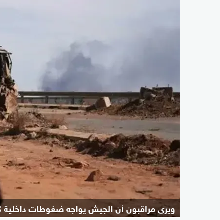
ويرى مراقبون أن الجيش يواجه ضغوطات داخلية ك