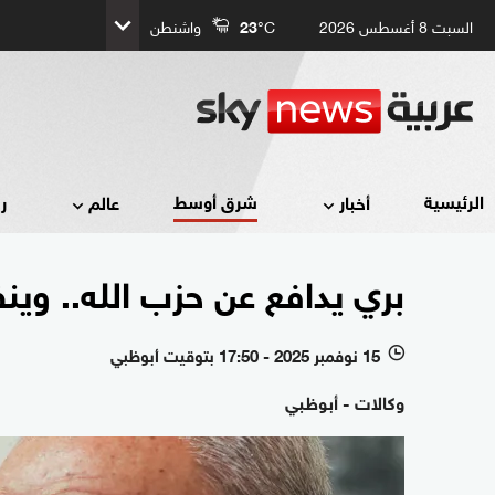
السبت 8 أغسطس 2026
°C
23
واشنطن
شرق أوسط
الرئيسية
أخبار
عالم
ر
بري يدافع عن حزب الله.. وين
15 نوفمبر 2025 - 17:50 بتوقيت أبوظبي
l
وكالات - أبوظبي