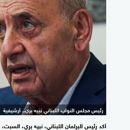
رئيس مجلس النواب اللبناني نبيه بري.. أرشيفية
أكد رئيس البرلمان اللبناني، نبيه بري، السبت،