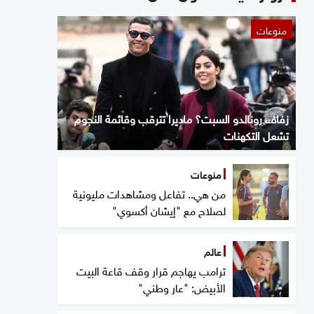
منوعات
زفاف رونالدو السبت؟ ماديرا تترقب وقائمة النجوم
تشعل التكهنات
منوعات
من هي.. تفاعل ومشاهدات مليونية
لصلاح مع "إيشان أكسوي"
عالم
ترامب يهاجم قرار وقف قاعة البيت
الأبيض: "عار وطني"