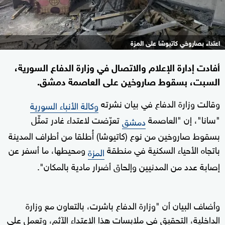
اعتداء بصاروخي كاتيوشا على المزة
أفادت إدارة الإعلام والاتصال في وزارة الدفاع السورية،
السبت، بسقوط صاروخين على العاصمة دمشق.
وقالت وزارة الدفاع في بيان نشرته
وكالة الأنباء السورية
"سانا"، إن "العاصمة
تعرّضت لاعتداء غادر تمثّل
دمشق
بسقوط صاروخين من نوع (كاتيوشا) أُطلقا من أطراف المدينة
باتجاه الأحياء السكنية في منطقة
ومحيطها، ما أسفر عن
المزة
إصابة عدد من المدنيين وإلحاق أضرار مادية بالمكان".
وأضاف البيان أن "وزارة الدفاع باشرت، بالتعاون مع وزارة
الداخلية، التحقيق في ملابسات هذا الاعتداء الآثم، وتعمل على