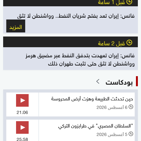
قبل 1 ساعة
l
فانس: إيران تعد بفتح شريان النفط.. وواشنطن لا تثق
المزيد
قبل 2 ساعة
l
فانس: إيران تعهدت بتدفق النفط عبر مضيق هرمز
وواشنطن لا تثق حتى تثبت طهران ذلك
بودكاست
حين تحدثت الطبيعة وهزت أرض المحروسة
6 أغسطس 2026
l
21:06
"السلطان المصري" في طرابزون التركي
5 أغسطس 2026
l
25:58