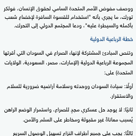
ووصف مفوض الأمم المتحدة السامي لحقوق الإنسان، فولكر
تورك، ما يجري بأنه "استخدام للقسوة السافرة لإخضاع شعب
بأكمله والسيطرة عليه"، ودعا المجتمع الدولي إلى التحرك.
خطة الرباعية الدولية
وتنص المبادئ المشتركة لإنهاء الصراع في السودان التي أقرتها
المجموعة الرباعية الدولية (الإمارات، مصر، السعودية، الولايات
المتحدة) على:
أولًا: سيادة السودان ووحدته وسلامة أراضيه ضرورية للسلام
والاستقرار.
ثانيًا: لا يوجد حل عسكري مجدٍ للصراع، واستمرار الوضع الراهن
يُسبب معاناةً غير مقبولة ومخاطر على السلم والأمن.
ثالثًا: يجب على جميع أطراف النزاع تسهيل الوصول السريع