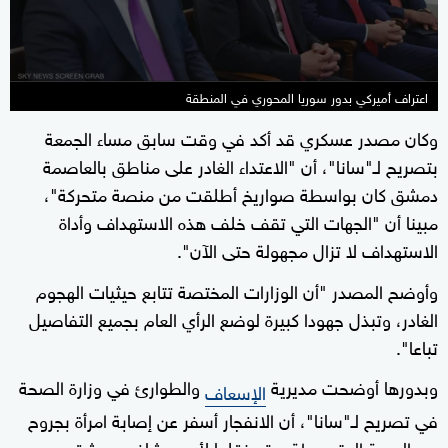
اعتراف أميركي بدور سوريا المحوري في المنطقة
وكان مصدر عسكري قد أكد في وقت سابق مساء الجمعة
بتصريح لـ"سانا"، أن "الاعتداء الغادر على مناطق بالعاصمة
دمشق كان بواسطة صواريخ أطلقت من منصة متحركة"،
مبينا أن "الجهات التي تقف خلف هذه الاستهداف وأداة
الاستهداف لا تزال مجهولة حتى الآن".
وأوضح المصدر "أن الوزارات المختصة تتابع حيثيات الهجوم
الغادر، وتبذل جهودا كبيرة لوضع الرأي العام بجميع التفاصيل
تباعا".
وبدورها أوضحت مديرية
والطوارئ في وزارة الصحة
الإسعاف
في تصريح لـ"سانا"، أن الانفجار أسفر عن إصابة امرأة بجروح
من الدرجة المتوسطة، وتم نقلها لأحد مشافي دمشق.