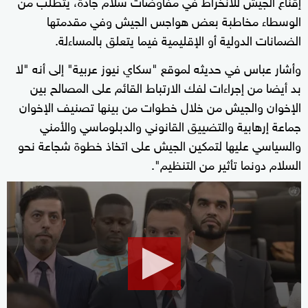
إقناع الجيش للانخراط في مفاوضات سلام جادة، يتطلب من
الوسطاء مخاطبة بعض هواجس الجيش وفي مقدمتها
الضمانات الدولية أو الإقليمية فيما يتعلق بالمساءلة.
وأشار عباس في حديثه لموقع "سكاي نيوز عربية" إلى أنه "لا
بد أيضا من إجراءات لفك الارتباط القائم على المصالح بين
الإخوان والجيش من خلال خطوات من بينها تصنيف الإخوان
جماعة إرهابية والتضييق القانوني والدبلوماسي والأمني
والسياسي عليها لتمكين الجيش على اتخاذ خطوة شجاعة نحو
السلام دونما تأثير من التنظيم".
0
seconds
of
1
minute,
17
seconds