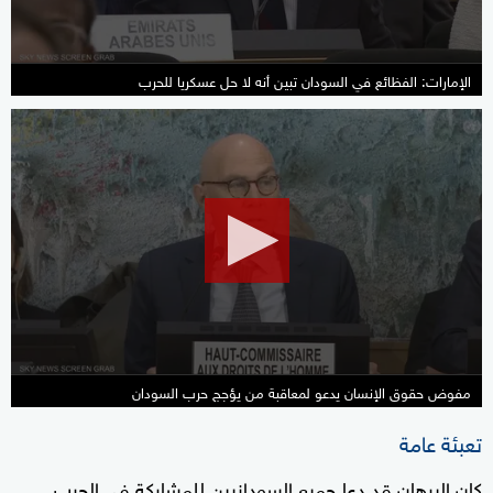
الإمارات: الفظائع في السودان تبين أنه لا حل عسكريا للحرب
0
seconds
of
23
seconds
مفوض حقوق الإنسان يدعو لمعاقبة من يؤجج حرب السودان
تعبئة عامة
كان البرهان قد دعا جميع السودانيين للمشاركة في الحرب