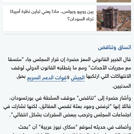
بين روبيو وبولس.. ماذا يعني تباين نظرة أميركا
تجاه السودان؟
اتساق وتناقض
قال الخبير القانوني المعز حضرة إن قرار المجلس جاء "متسقا
مع مجريات الأحداث" ومع ما يتطلبه القانون الدولي لوقف
الانتهاكات التي ارتكبها
و
بحق
الجيش
قوات الدعم السريع
المدنيين.
وأشار حضرة إلى "تناقض" موقف السلطة في بورتسودان،
قائلا إنها "ترفض وجود بعثة تقصي الحقائق، لكنها تشارك في
اجتماعات المجلس وترحب ببعض المقررات بشكل انتقائي".
وأضاف في حديثه لموقع "سكاي نيوز عربية" أن "بحث