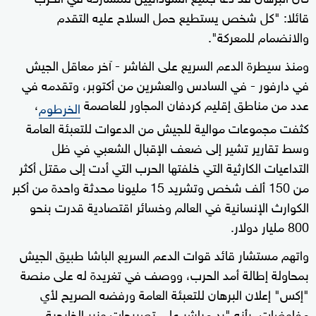
قائلا: "كل شخص يستطيع حمل السلاح عليه التقدم
والانضمام للمعركة".
ومنذ سيطرة الدعم السريع على الفاشر - آخر معاقل الجيش
في دارفور - في السادس والعشرين من أكتوبر، وتقدمه في
عدد من مناطق إقليم كردفان المجاور للعاصمة
،
الخرطوم
كثفت مجموعات موالية للجيش من الدعوات للتعبئة العامة
وسط تقارير تشير إلى ضعف الإقبال الشعبي في ظل
التداعيات الكارثية التي خلفتها الحرب التي أدت إلى مقتل أكثر
من 150 ألف شخص وتشريد 15 مليونا محدثة واحدة من أكبر
الكوارث الإنسانية في العالم وخسائر اقتصادية قدرت بنحو
800 مليار دولار.
واتهم مستشار قائد قوات الدعم السريع الباشا طبيق الجيش
بمحاولة إطالة أمد الحرب، ووصف في تغريدة له على منصة
"إكس" إعلان البرهان للتعبئة العامة ورفضه الصريح لأي
مفاوضات، بأنه "رد مباشر على تصريحات وزير الخارجية