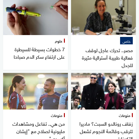
علوم
خاص
7 خطوات بسيطة للسيطرة
مصر.. تحرك عاجل لوقف
على ارتفاع سكر الدم صباحا
فعالية طبيبة أسترالية مثيرة
للجدل
منوعات
منوعات
زفاف رونالدو السبت؟ ماديرا
من هي.. تفاعل ومشاهدات
تترقب وقائمة النجوم تشعل
مليونية لصلاح مع "إيشان
التكهنات
أكسوي"