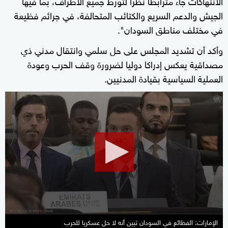
الانتهاكات جاء مترابطا نظرا لتورط جميع الأطراف، بما فيها
الجيش والدعم السريع والكتائب المتحالفة، في جرائم فظيعة
في مختلف مناطق السودان".
وأكد أن تشديد المجلس على حل سلمي وانتقال مدني ذي
مصداقية يعكس إدراكا دوليا لضرورة وقف الحرب وعودة
العملية السياسية بقيادة المدنيين.
0
seconds
of
1
minute,
17
seconds
الإمارات: الفظائع في السودان تبين أنه لا حل عسكريا للحرب