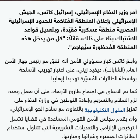
أمر وزير الدفاع الإسرائيلي، إسرائيل كاتس، الجيش
الإسرائيلي بإعلان المنطقة المُتاخمة للحدود الإسرائيلية
المصرية منطقةً عسكريةً مُقيّدة، وبتعديل قواعد
الاشتباك بناءً على ذلك، قائلاً: "كل من يدخل هذه
المنطقة المُحظورة سيُهاجم".
وأبلغ كاتس كبار مسؤولي الأمن أنه اتفق مع رئيس جهاز الأمن
العام (الشاباك)، ديفيد زيني، على اعتبار تهريب الأسلحة
بواسطة الطائرات المُسيّرة تهديدا إرهابيا.
كما تم الاتفاق في اجتماع طارئ الأربعاء، على أن تعمل وحدة
نزع السلاح والتسريح وإعادة التوطين في وزارة الدفاع على
تعزيز
بالتعاون مع سلاح الجو الإسرائيلي،
الحلول التكنولوجية
وأن يقدم مجلس الأمن القومي المساعدة في قضايا تشمل
الترخيص الإلزامي والتعديلات التشريعية التي تتناول استخدام
الطائرات المسيرة وشرائها وحيازتها.