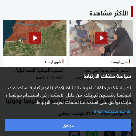
الأكثر مشاهدة
شرق أوسط
شرق أوسط
الأسر الأكثر حاجة في غزة
الحدود اللبنانية الإسرائيلية..
سياسة ملفات الارتباط
تكتفي بوجبة واحدة في اليوم
النقاط الخلافية
نحن نستخدم ملفات تعريف الارتباط (كوكيز) لفهم كيفية استخدامك
لموقعنا ولتحسين تجربتك. من خلال الاستمرار في استخدام موقعنا ،
قرقاش: الإمارات تلعب دورا مؤثرا إقليميا ودوليا
فإنك توافق على استخدامنا لملفات تعريف الارتباط.
سياسية الخصوصية
6 نوفمبر 2025 - 07:27 بتوقيت أبوظبي
l
وكالات - أبوظبي
موافق