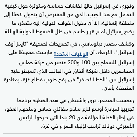
وتجري في إسرائيل حاليًا نقاشات حساسة ومتوترة حول كيفية
التعامل مع هذا الجيب، الذي من المفترض أن يتحول لاحقًا إلى
منطقة إنسانية، إلا أن دخول القوات الدولية إليه متعذر، ما
يضع إسرائيل أمام قرار حاسم في ظل الضغوط الدولية الهائلة.
وكشف مصدر دبلوماسي، في تصريحات لصحيفة "تايمز أوف
إسرائيل"، الأربعاء، أن
مارست ضغوطًا على
الولايات المتحدة
إسرائيل للسماح بين 100 و200 عنصر من حركة حماس،
المحاصرين داخل شبكة أنفاق في الجانب الذي تسيطر عليه
إسرائيل من "الخط الأصفر" في رفح جنوب قطاع غزة، بمغادرة
المنطقة بأمان.
وبحسب المصدر، ترى واشنطن في هذه الخطوة برنامجا
تجريبيا لمبادرة أوسع لنزع سلاح مقاتلي حماس ومنحهم العفو،
في إطار الخطة المؤلفة من 20 بندا التي طرحها الرئيس
الأميركي دونالد ترامب لإنهاء الصراع في غزة.