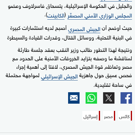
والجليل في الحكومة الإسرائيلية، يتسحاق فاسرلاوف وعضو
).
(
المجلس الوزاري الأمني المصغّر
الكابينت
حيث أوضح أن
أصبح لديه استثمارات كبيرة
الجيش المصري
في البنية التحتية، ووسائل القتال، وقدرات القيادة والسيطرة
ونتيجة لهذا التطور طالب وزير النقب بعقد جلسة طارئة
لمناقشة ما وصفه بتزايد الخروقات الأمنية على الحدود مع
مصر وتعاظم قوة الجيش المصري، لافتا إلى أهمية إجراء
فحص عميق حول جاهزية
لمواجهة محتملة
الجيش الإسرائيلي
في ساحة تقليدية.
كاتس
مصر
إسرائيل