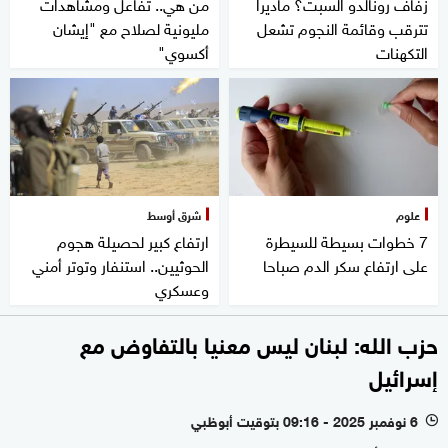
زفاف رونالدو السبت؟ ماديرا
من هي.. تفاعل ومشاهدات
تترقب وقائمة النجوم تشعل
مليونية لصلاح مع "إيشان
التكهنات
أكسوي"
علوم
شرق أوسط
7 خطوات بسيطة للسيطرة
ارتفاع كبير لحصيلة هجوم
على ارتفاع سكر الدم صباحا
الحوثيين.. استنفار وتوتر أمني
وعسكري
حزب الله: لبنان ليس معنيا بالتفاوض مع
إسرائيل
6 نوفمبر 2025 - 09:16 بتوقيت أبوظبي
l