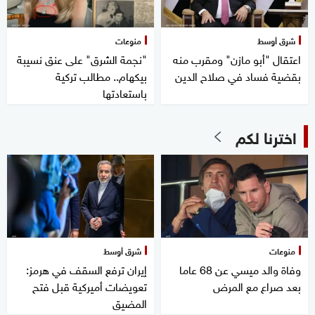
شرق أوسط
منوعات
اعتقال "أبو مازن" ومقرب منه
"نجمة الشرق" على عنق نسيبة
بقضية فساد في صلاح الدين
بيكهام.. مطالب تركية
باستعادتها
اخترنا لكم
منوعات
شرق أوسط
وفاة والد ميسي عن 68 عاما
إيران ترفع السقف في هرمز:
بعد صراع مع المرض
تعويضات أميركية قبل فتح
المضيق