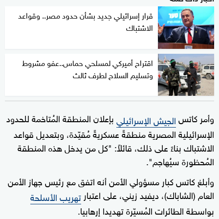
قرار إسرائيلي جديد بشأن حدود مصر.. وقواعد
الاشتباك
اقتراح أميركي لمسلحي حماس..عفو مشروط
وتسليم السلاح لطرف ثالث
وأمر كاتس
بإعلان المنطقة المُتاخمة للحدود
الجيش الإسرائيلي
الإسرائيلية المصرية منطقةً عسكريةً مُقيّدة، وبتعديل قواعد
الاشتباك بناءً على ذلك، قائلاً: "كل من يدخل هذه المنطقة
المُحظورة سيُهاجم".
وأبلغ كاتس كبار مسؤولي الأمن أنه اتفق مع رئيس جهاز الأمن
العام (الشاباك)، ديفيد زيني، على اعتبار
تهريب الأسلحة
بواسطة الطائرات المُسيّرة تهديدا إرهابيا.