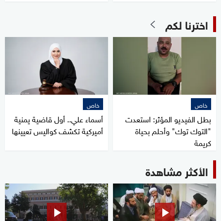
اخترنا لكم
خاص
خاص
بطل الفيديو المؤثر: استعدت
أسماء علي.. أول قاضية يمنية
"التوك توك" وأحلم بحياة
أميركية تكشف كواليس تعيينها
كريمة
الأكثر مشاهدة