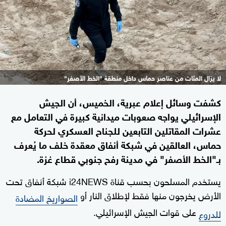
لا يزال المئات من عناصر حماس داخل منطقة "الخط الأصفر"
كشفت وسائل إعلام عبرية، الخميس، أن الجيش
الإسرائيلي يواجه صعوبات ميدانية كبيرة في التعامل مع
عشرات المقاتلين التابعين للجناح العسكري لحركة
حماس، العالقين في شبكة أنفاق معقدة خلف ما يُعرف
بـ"الخط الأصفر" في مدينة رفح جنوبي قطاع غزة.
يستخدم المسلحون بحسب قناة i24NEWS شبكة أنفاق تحت
الأرض يخرجون منها فقط لإطلاق النار أو
الصواريخ المضادة
على قوات الجيش الإسرائيلي.
للدروع