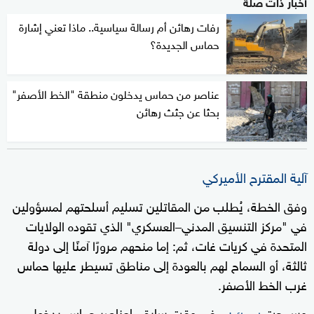
أخبار ذات صلة
رفات رهائن أم رسالة سياسية.. ماذا تعني إشارة
حماس الجديدة؟
عناصر من حماس يدخلون منطقة "الخط الأصفر"
بحثا عن جثث رهائن
آلية المقترح الأميركي
وفق الخطة، يُطلب من المقاتلين تسليم أسلحتهم لمسؤولين
في "مركز التنسيق المدني–العسكري" الذي تقوده الولايات
المتحدة في كريات غات، ثم: إما منحهم مرورًا آمنًا إلى دولة
ثالثة، أو السماح لهم بالعودة إلى مناطق تسيطر عليها حماس
غرب الخط الأصفر.
وسمحت
، في وقت سابق، لعناصر حماس بدخول