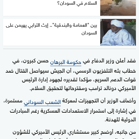
السلام في السودان؟
بين "العمامة والبندقية".. إرث الترابي يهيمن على
السودان
فقد أعلن وزير الدفاع في
حسن كبرون، في
حكومة البرهان
خطاب بثه التلفزيون الرسمي، أن الجيش سيواصل القتال ضد
قوات الدعم السريع، مؤكدا تقديره لجهود إدارة الرئيس
الأميركي دونالد ترامب ومقترحاتها لتحقيق السلام.
وأضاف الوزير أن التجهيزات لمعركة
مستمرة،
الشعب السوداني
في إشارة إلى استمرار الاستعدادات العسكرية رغم المبادرات
الدولية للهدنة.
من جانبه، أوضح كبير مستشاري الرئيس الأميركي للشؤون