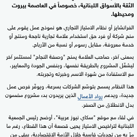
الثقة بالأسواق اللبنانية، خصوصاً في العاصمة بيروت
ومحيطها.
الفرانشايز أو نظام الامتياز التجاري هو نموذج عمل يقوم على
منح شركة أو فرد حق استخدام علامة تجارية ناجحة ومنتج أو
خدمة معروفة، مقابل رسوم أو نسبة من الأرباح.
بمعنى آخر، صاحب العلامة يمنح "وصفة النجاح" لمستثمر آخر
ليشغّل المشروع بالطريقة نفسها، وبنفس الجودة والمعايير،
مع الاستفادة من شهرة الاسم وخبرته وتجربته.
هذا النظام يسمح بتوسّع الشركات بسرعة، ويوفّر فرص عمل
جديدة، ويدعم
الذين يريدون بدء مشروع مضمون
رواد الأعمال
بدل الانطلاق من الصفر.
في لقاء مع موقع "سكاي نيوز عربية"، أوضح رئيس الجمعية
اللبنانية لتراخيص الامتياز يحيى قصعة أن هذا القطاع، رغم ما
مرّ به من تحديات قاسية خلال الأزمة الاقتصادية، يبقى من