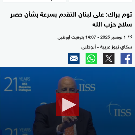
توم براك: على لبنان التقدم بسرعة بشأن حصر
سلاح حزب الله
1 نوفمبر 2025 - 14:07 بتوقيت أبوظبي
l
سكاي نيوز عربية - أبوظبي
0
seconds
of
56
seconds