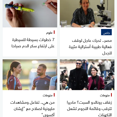
علوم
خاص
7 خطوات بسيطة للسيطرة
مصر.. تحرك عاجل لوقف
على ارتفاع سكر الدم صباحا
فعالية طبيبة أسترالية مثيرة
للجدل
منوعات
منوعات
زفاف رونالدو السبت؟ ماديرا
من هي.. تفاعل ومشاهدات
تترقب وقائمة النجوم تشعل
مليونية لصلاح مع "إيشان
التكهنات
أكسوي"