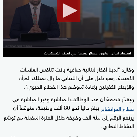
1
minute,
16
seconds
اقتصاد لبنان.. فاتورة خسائر ضخمة في انتظار الإصلاحات
وقال: "لدينا أفكار لبنانية صافية باتت تنافس العلامات
الأجنبية، وهو دليل على أن اللبناني ما زال يمتلك الجرأة
والإبداع الكفيلين بإعادة تموضع هذا القطاع الحيوي".
ويقدّر قصعة أن عدد الوظائف المباشرة وغير المباشرة في
يبلغ حالياً نحو 80 ألف وظيفة، متوقعاً أن
قطاع الفرانشايز
يرتفع الرقم إلى مئة ألف وظيفة خلال الفترة المقبلة مع توسّع
النشاط التجاري.