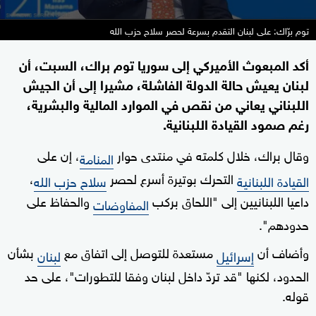
توم برّاك: على لبنان التقدم بسرعة لحصر سلاح حزب الله
أكد المبعوث الأميركي إلى سوريا توم براك، السبت، أن
لبنان يعيش حالة الدولة الفاشلة، مشيرا إلى أن الجيش
اللبناني يعاني من نقص في الموارد المالية والبشرية،
رغم صمود القيادة اللبنانية.
وقال براك، خلال كلمته في منتدى حوار
، إن على
المنامة
التحرك بوتيرة أسرع لحصر
،
القيادة اللبنانية
سلاح حزب الله
داعيا اللبنانيين إلى "اللحاق بركب
والحفاظ على
المفاوضات
حدودهم".
وأضاف أن
مستعدة للتوصل إلى اتفاق مع
بشأن
إسرائيل
لبنان
الحدود، لكنها "قد تردّ داخل لبنان وفقا للتطورات"، على حد
قوله.