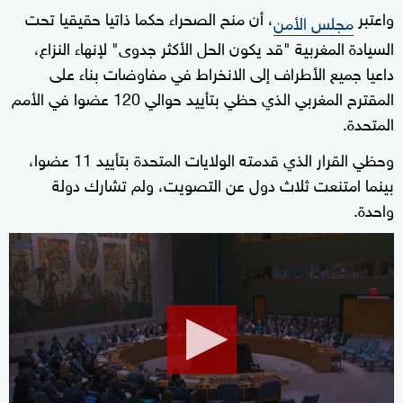
واعتبر
، أن منح الصحراء حكما ذاتيا حقيقيا تحت
مجلس الأمن
السيادة المغربية "قد يكون الحل الأكثر جدوى" لإنهاء النزاع،
داعيا جميع الأطراف إلى الانخراط في مفاوضات بناء على
المقترح المغربي الذي حظي بتأييد حوالي 120 عضوا في الأمم
المتحدة.
وحظي القرار الذي قدمته الولايات المتحدة بتأييد 11 عضوا،
بينما امتنعت ثلاث دول عن التصويت، ولم تشارك دولة
واحدة.
0
seconds
of
3
minutes,
1
second