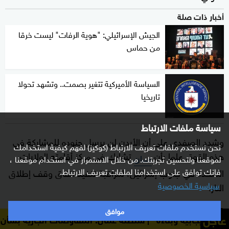
أخبار ذات صلة
الجيش الإسرائيلي: "هوية الرفات" ليست خرقا
من حماس
السياسة الأميركية تتغير بصمت.. وتشهد تحولا
تاريخيا
سياسة ملفات الارتباط
وشدد الصفدي على أن الأردن لن يرسل جنوده للمشاركة في
نحن نستخدم ملفات تعريف الارتباط (كوكيز) لفهم كيفية استخدامك
هذه القوة، علما بأن
تشارك في مركز أقامته الولايات
عمان
لموقعنا ولتحسين تجربتك. من خلال الاستمرار في استخدام موقعنا ،
فإنك توافق على استخدامنا لملفات تعريف الارتباط.
المتحدة في جنوب إسرائيل، لمراقبة تنفيذ اتفاق وقف إطلاق
سياسية الخصوصية
النار.
وأتت تصريحات الصفدي خلال منتدى "حوار المنامة" في
موافق
عاجل
سلطنة عمان: المفاوضات الجارية بشأن الترتيبات في مضيق
، الى جانب نظيره الألماني يوهان فاديفول
العاصمة البحرينية