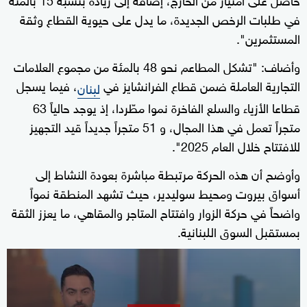
في طلبات الرخص الجديدة، ما يدل على حيوية القطاع وثقة
المستثمرين".
وأضاف: "تشكل المطاعم نحو 48 بالمئة من مجموع العلامات
التجارية العاملة ضمن قطاع الفرانشايز في
، فيما يسجل
لبنان
قطاعا الأزياء والسلع الفاخرة نموا مطّردا، إذ يوجد حالياً 63
متجراً تعمل في هذا المجال، و 51 متجراً جديداً قيد التجهيز
للافتتاح خلال العام 2025".
وأوضح أن هذه الحركة مرتبطة مباشرة بعودة النشاط إلى
أسواق بيروت ومحيط سوليدير، حيث تشهد المنطقة نمواً
واضحاً في حركة الزوار وافتتاح المتاجر والمقاهي، ما يعزز الثقة
بمستقبل السوق اللبنانية.
0
seconds
of