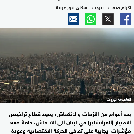
إكرام صعب - بيروت - سكاي نيوز عربية
العاصمة بيروت
بعد أعوام من الأزمات والانكماش، يعود قطاع تراخيص
الامتياز (الفرانشايز) في لبنان إلى الانتعاش، حاملاً معه
مؤشرات إيجابية على تعافي الحركة الاقتصادية وعودة