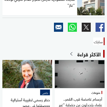
"غاز"
سابك
الأكثر قراءة
منوعات
خاص
أجسام غامضة قرب القمر..
حظر رسمي لطبيبة أسترالية
علماء يتحدثون عن حضارة "غير
ووصفتها في مصر