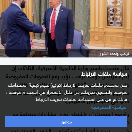
ترامب وأحمد الشرع
قال متحدث باسم وزارة الخارجية الأميركية، الثلاثاء، إن
سياسة ملفات الارتباط
إدارة الرئيس دونالد ترامب تؤيد رفع العقوبات المفروضة
على سوريا بموجب "قانون قيصر"، وذلك من خلال
نحن نستخدم ملفات تعريف الارتباط (كوكيز) لفهم كيفية استخدامك
لموقعنا ولتحسين تجربتك. من خلال الاستمرار في استخدام موقعنا ،
مشروع قانون تفويض الدفاع الوطني الجاري مناقشته
فإنك توافق على استخدامنا لملفات تعريف الارتباط.
حالياً في الكونغرس الأميركي.
سياسية الخصوصية
وأوضح المتحدث أن واشنطن تجري مشاورات منتظمة مع
شركائها الإقليميين، مضيفا: "نرحب بأي استثمار أو مشاركة
موافق
في
من شأنها أن تدعم تطلعات الشعب السوري نحو
سوريا