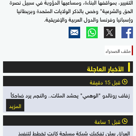
التغيير، بمواقفها البناءة، ومساعيها الدؤوبة في سبيل نصرة
الحق والشرعية" وخص بالذكر الولايات المتحدة وبريطانيا
وإسبانيا وفرنسا والدول العربية والإفريقية.
ملف الصحراء
الأخبار العاجلة
قبل 15 دقيقة
l
زفاف رونالدو "الوهمي" يحشد المئات.. والنجم يرد ضاحكاً
المزيد
قبل 1 ساعة
l
العراق يعلن تفكيك شبكة مسلحة كانت تخطط لتنفيذ