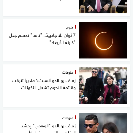
علوم
7 ثوان بلا جاذبية.. "ناسا" تحسم جدل
"كارثة الأربعاء"
منوعات
زفاف رونالدو السبت؟ ماديرا تترقب
وقائمة النجوم تشعل التكهنات
منوعات
زفاف رونالدو "الوهمي" يحشد
المئات.. والنجم يرد ضاحكاً