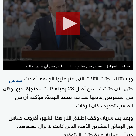
of
28
seconds
نتنياهو: إسرائيل ستقوم بنزع سلاح حماس إذا لم تقم أي قوى بذلك
وباستثناء الجثث الثلاث التي عثر عليها الجمعة، أعادت
حماس
حتى الآن جثث 17 من أصل 28 رهينة كانت محتجزة لديها وكان
من المفترض إعادتها عند بدء تنفيذ الهدنة، مؤكدة أن من
الصعب تحديد مكان الرفات.
وبعد بدء سريان وقف إطلاق النار هذا الشهر، أفرجت حماس
عن الرهائن العشرين الأحياء الذين كانت لا تزال تحتجزهم،
وبدأت عملية إعادة جثث المتوفين.