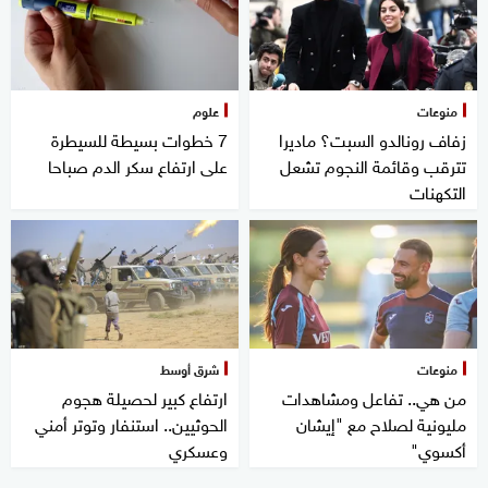
منوعات
علوم
زفاف رونالدو السبت؟ ماديرا
7 خطوات بسيطة للسيطرة
تترقب وقائمة النجوم تشعل
على ارتفاع سكر الدم صباحا
التكهنات
منوعات
شرق أوسط
من هي.. تفاعل ومشاهدات
ارتفاع كبير لحصيلة هجوم
مليونية لصلاح مع "إيشان
الحوثيين.. استنفار وتوتر أمني
أكسوي"
وعسكري