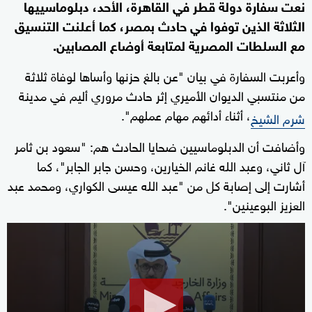
نعت سفارة دولة قطر في القاهرة، الأحد، دبلوماسييها
الثلاثة الذين توفوا في حادث بمصر، كما أعلنت التنسيق
مع السلطات المصرية لمتابعة أوضاع المصابين.
وأعربت السفارة في بيان "عن بالغ حزنها وأساها لوفاة ثلاثة
من منتسبي الديوان الأميري إثر حادث مروري أليم في مدينة
، أثناء أدائهم مهام عملهم".
شرم الشيخ
وأضافت أن الدبلوماسيين ضحايا الحادث هم: "سعود بن ثامر
آل ثاني، وعبد الله غانم الخيارين، وحسن جابر الجابر"، كما
أشارت إلى إصابة كل من "عبد الله عيسى الكواري، ومحمد عبد
العزيز البوعينين".
0
seconds
of
31
seconds