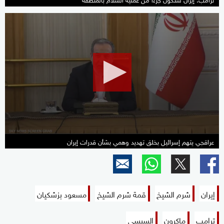
0
seconds
of
2
minutes,
34
seconds
عراقجي يتهم إسرائيل بخلق تهديد وهمي بشأن قدرات إيران
إيران
شرم الشيخ
قمة شرم الشيخ
مسعود بزشكيان
ترامب
ماكرون
السيسي