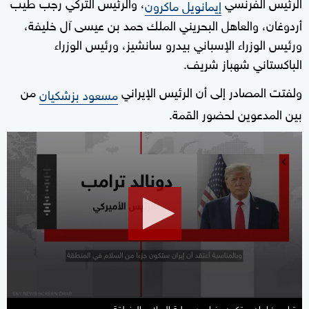
الرئيس الفرنسي
، والرئيس التركي رجب طيب
إيمانويل ماكرون
أردوغان، والعاهل البحريني الملك حمد بن عيسى آل خليفة،
ورئيس الوزراء الإسباني بيدرو سانشيز، ورئيس الوزراء
الباكستاني شهباز شريف.
ولفتت المصادر إلى أن الرئيس الإيراني
من
مسعود بزشكيان
بين المدعوين لحضور القمة.
0
seconds
of
29
seconds
ترامب: إيران ستكون جزءا من عملية السلام بالمنطقة