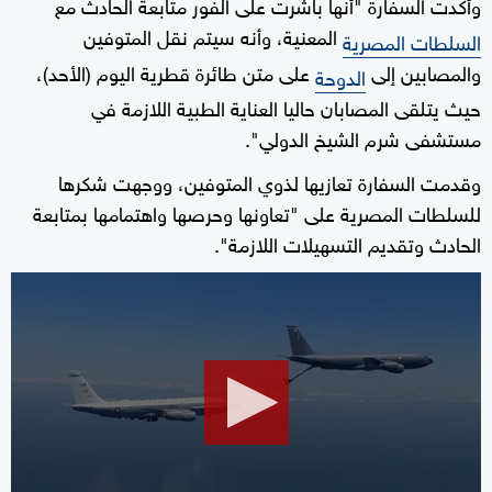
وأكدت السفارة "أنها باشرت على الفور متابعة الحادث مع
المعنية، وأنه سيتم نقل المتوفين
السلطات المصرية
والمصابين إلى
على متن طائرة قطرية اليوم (الأحد)،
الدوحة
حيث يتلقى المصابان حاليا العناية الطبية اللازمة في
مستشفى شرم الشيخ الدولي".
وقدمت السفارة تعازيها لذوي المتوفين، ووجهت شكرها
للسلطات المصرية على "تعاونها وحرصها واهتمامها بمتابعة
الحادث وتقديم التسهيلات اللازمة".
0
seconds
of
1
minute,
43
seconds