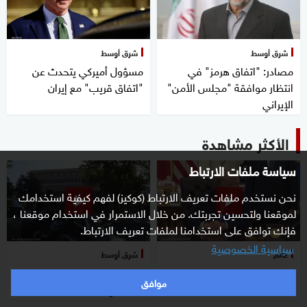
شرق أوسط
شرق أوسط
مصادر: "اتفاق هرمز" في
مسؤول أميركي يتحدث عن
انتظار موافقة "مجلس الأمن"
"اتفاق قريب" مع إيران
الإيراني
الأكثر مشاهدة
سياسة ملفات الارتباط
نحن نستخدم ملفات تعريف الارتباط (كوكيز) لفهم كيفية استخدامك
لموقعنا ولتحسين تجربتك. من خلال الاستمرار في استخدام موقعنا ،
فإنك توافق على استخدامنا لملفات تعريف الارتباط.
سياسية الخصوصية
عالم
شرق أوسط
ترامب: الولايات المتحدة تمتلك
مفاوضات روما.. خلاف لبناني
موافق
كميات هائلة من الذخائر
إسرائيلي حول الانسحاب