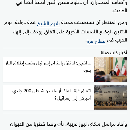
وأضاف المصدران، أن دبلوماسيين اثنين أصيبا أيضا في
الحادث.
ومن المنتظر أن تستضيف مدينة
قمة دولية، يوم
شرم الشيخ
الاثنين، اوضع اللمسات الأخيرة على اتفاق يهدف إلى إنهاء
الحرب في
.
قطاع غزة
أخبار ذات صلة
عراقجي: لا نثق باحترام إسرائيل وقف إطلاق النار
بغزة
اتفاق غزة.. لماذا أرسلت واشنطن 200 جندي
أميركي إلى إسرائيل؟
وأفاد مراسل سكاي نيوز عربية، بأن وفدا قطريا من الديوان