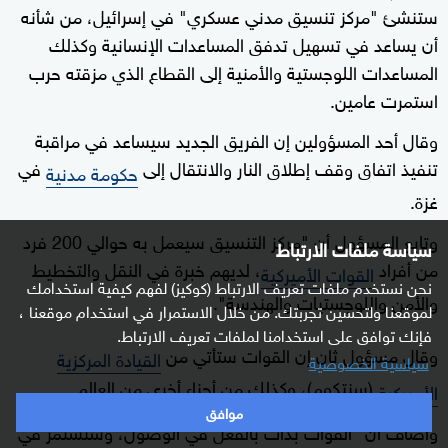
ستنشئ "مركز تنسيق مدني عسكري" في إسرائيل، من شأنه
أن يساعد في تسهيل تدفق المساعدات الإنسانية وكذلك
المساعدات اللوجستية والأمنية إلى القطاع الذي مزقته حرب
استمرت عامين.
وقال أحد المسؤولين إن الفريق الجديد سيساعد في مراقبة
تنفيذ اتفاق وقف إطلاق النار والانتقال إلى
في
حكومة مدنية
غزة.
وتابع المسؤول أن "مركز التنسيق سيعمل به حوالي 200 فرد
سياسة ملفات الارتباط
من أفراد
، لديهم خبرة في النقل والتخطيط
القوات الأميركية
نحن نستخدم ملفات تعريف الارتباط (كوكيز) لفهم كيفية استخدامك
والأمن واللوجستيات والهندسة".
لموقعنا ولتحسين تجربتك. من خلال الاستمرار في استخدام موقعنا ،
فإنك توافق على استخدامنا لملفات تعريف الارتباط.
وقال مسؤول ثان إن القوات ستأتي من
القيادة المركزية
سياسية الخصوصية
(سنتكوم)، وكذلك من أجزاء أخرى من العالم.
الأميركية
موافق
وأضاف أن "القوات بدأت بالفعل في الوصول، وستستمر في