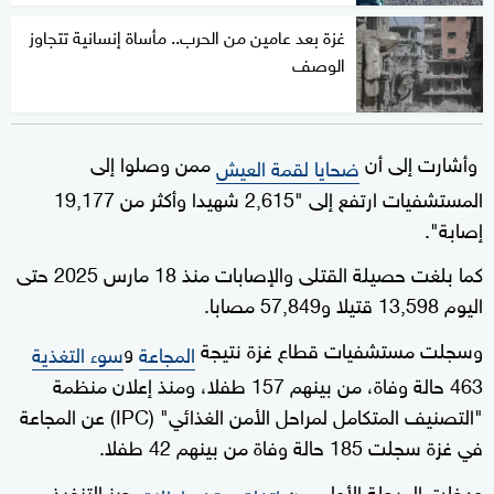
غزة بعد عامين من الحرب.. مأساة إنسانية تتجاوز
الوصف
وأشارت إلى أن
ممن وصلوا إلى
ضحايا لقمة العيش
المستشفيات ارتفع إلى "2,615 شهيدا وأكثر من 19,177
إصابة".
كما بلغت حصيلة القتلى والإصابات منذ 18 مارس 2025 حتى
اليوم 13,598 قتيلا و57,849 مصابا.
وسجلت مستشفيات قطاع غزة نتيجة
و
المجاعة
سوء التغذية
463 حالة وفاة، من بينهم 157 طفلا، ومنذ إعلان منظمة
"التصنيف المتكامل لمراحل الأمن الغذائي" (IPC) عن المجاعة
في غزة سجلت 185 حالة وفاة من بينهم 42 طفلا.
ودخلت المرحلة الأولى من
حيز التنفيذ