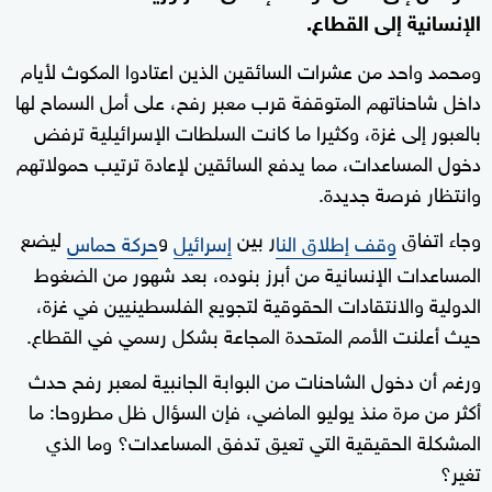
الإنسانية إلى القطاع.
ومحمد واحد من عشرات السائقين الذين اعتادوا المكوث لأيام
داخل شاحناتهم المتوقفة قرب معبر رفح، على أمل السماح لها
بالعبور إلى غزة، وكثيرا ما كانت السلطات الإسرائيلية ترفض
دخول المساعدات، مما يدفع السائقين لإعادة ترتيب حمولاتهم
وانتظار فرصة جديدة.
وجاء اتفاق
ر بين
و
ليضع
وقف إطلاق النا
إسرائيل
حركة حماس
المساعدات الإنسانية من أبرز بنوده، بعد شهور من الضغوط
الدولية والانتقادات الحقوقية لتجويع الفلسطينيين في غزة،
حيث أعلنت الأمم المتحدة المجاعة بشكل رسمي في القطاع.
ورغم أن دخول الشاحنات من البوابة الجانبية لمعبر رفح حدث
أكثر من مرة منذ يوليو الماضي، فإن السؤال ظل مطروحا: ما
المشكلة الحقيقية التي تعيق تدفق المساعدات؟ وما الذي
تغير؟