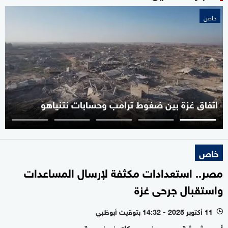
خاص
اتفاق غزة بين ضغوط ترامب وحسابات نتنياهو
خاص
مصر.. استعدادات مكثفة لإرسال المساعدات
واستقبال جرحى غزة
11 أكتوبر 2025 - 14:32 بتوقيت أبوظبي
l
أحمد شوشة - معبر رفح - سكاي نيوز عربية