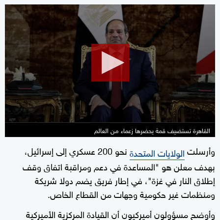
0
seconds
of
10
minutes,
3
seconds
القاهرة تستضيف قمة يحضرها زعماء من العالم
وأرسلت
نحو 200 عسكري إلى إسرائيل،
الولايات المتحدة
بهدف معلن هو "المساعدة في دعم ومراقبة اتفاق وقف
إطلاق النار في غزة"، في إطار فريق يضم دولا شريكة
ومنظمات غير حكومية وجهات من القطاع الخاص.
وأوضح مسؤولون أميركيون أن القيادة المركزية الأميركية