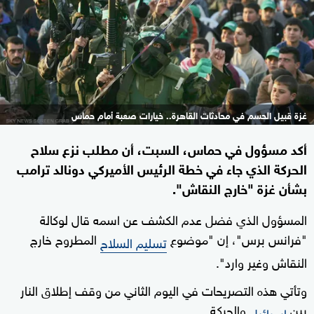
غزة قبيل الحسم في محادثات القاهرة.. خيارات صعبة أمام حماس
أكد مسؤول في حماس، السبت، أن مطلب نزع سلاح
الحركة الذي جاء في خطة الرئيس الأميركي دونالد ترامب
بشأن غزة "خارج النقاش".
المسؤول الذي فضل عدم الكشف عن اسمه قال لوكالة
"فرانس برس"، إن "موضوع
المطروح خارج
تسليم السلاح
النقاش وغير وارد".
وتأتي هذه التصريحات في اليوم الثاني من وقف إطلاق النار
بين
والحركة.
إسرائيل