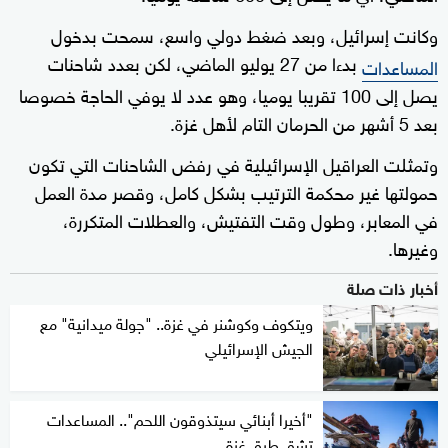
وكانت إسرائيل، وبعد ضغط دولي واسع، سمحت بدخول
بدءا من 27 يوليو الماضي، لكن بعدد شاحنات
المساعدات
يصل إلى 100 تقريبا يوميا، وهو عدد لا يوفي الحاجة خصوصا
بعد 5 أشهر من الحرمان التام لأهل غزة.
وتمثلت العراقيل الإسرائيلية في رفض الشاحنات التي تكون
حمولتها غير محكمة الترتيب بشكل كامل، وقصر مدة العمل
في المعابر، وطول وقت التفتيش، والعطلات المتكررة،
وغيرها.
أخبار ذات صلة
ويتكوف وكوشنر في غزة.. "جولة ميدانية" مع
الجيش الإسرائيلي
"أخيرا أبنائي سيتذوقون اللحم".. المساعدات
تشق طرق غزة