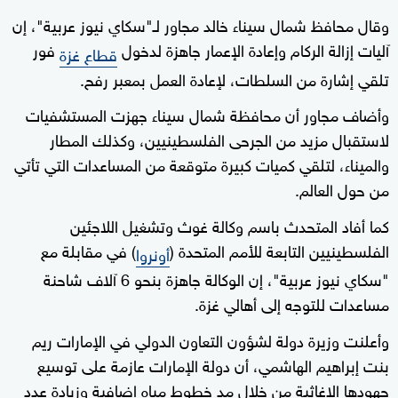
وقال محافظ شمال سيناء خالد مجاور لـ"سكاي نيوز عربية"، إن
آليات إزالة الركام وإعادة الإعمار جاهزة لدخول
فور
قطاع غزة
تلقي إشارة من السلطات، لإعادة العمل بمعبر رفح.
وأضاف مجاور أن محافظة شمال سيناء جهزت المستشفيات
لاستقبال مزيد من الجرحى الفلسطينيين، وكذلك المطار
والميناء، لتلقي كميات كبيرة متوقعة من المساعدات التي تأتي
من حول العالم.
كما أفاد المتحدث باسم وكالة غوث وتشغيل اللاجئين
الفلسطينيين التابعة للأمم المتحدة (
) في مقابلة مع
أونروا
"سكاي نيوز عربية"، إن الوكالة جاهزة بنحو 6 آلاف شاحنة
مساعدات للتوجه إلى أهالي غزة.
وأعلنت وزيرة دولة لشؤون التعاون الدولي في الإمارات ريم
بنت إبراهيم الهاشمي، أن دولة الإمارات عازمة على توسيع
جهودها الإغاثية من خلال مد خطوط مياه إضافية وزيادة عدد