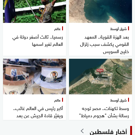
شرق أوسط
عالم
بعد الهزة القوية.. المعهد
رسميا.. ثالث أصغر دولة في
القومي يكشف سبب زلزال
العالم تغير اسمها
خليج السويس
شرق أوسط
عالم
وسط تكهنات.. مصر توجه
أكبر رئيس في العالم غائب..
رسالة بشأن "هجوم دمياط"
ويغيّر قادة الجيش عن بعد
أخبار فلسطين