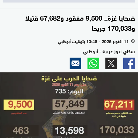
ضحايا غزة.. 9,500 مفقود و67,682 قتيلا
و170,033 جريحا
11 أكتوبر 2025 - 13:48 بتوقيت أبوظبي
l
سكاي نيوز عربية - أبوظبي