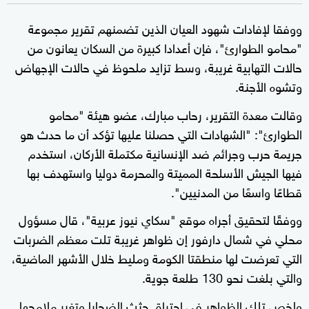
ووفقا لإفادات شهود العيان الذين تضمنهم تقرير مجموعة
"محامو الطوارئ"، فإن أعدادا كبيرة من السكان يعانون من
حالات التهابية غريبة، وسط تزايد ملحوظ في حالات الإجهاض
وتشوه الأجنة.
وقالت معدة التقرير، رحاب مبارك، عضو هيئة "محامو
الطوارئ": "الشهادات التي حصلنا عليها تؤكد أن ما حدث هو
جريمة حرب وجرائم ضد الإنسانية مكتملة الأركان، استخدم
فيها الجيش الأسلحة المميتة والمحرمة دوليا واستهدف بها
قطاعًا واسعًا من المدنيين".
ووفقًا لتحقيق أجراه موقع "سكاي نيوز عربية"، قال مسؤول
محلي في شمال دارفور إن ظواهر غريبة تلت معظم الضربات
التي تعرضت لها منطقتا الكومة ومليط خلال الأشهر الماضية،
والتي بلغت نحو 130 طلعة جوية.
ولخص تلك الظواهر في احتراق جثث الضحايا وتغير ملامحها