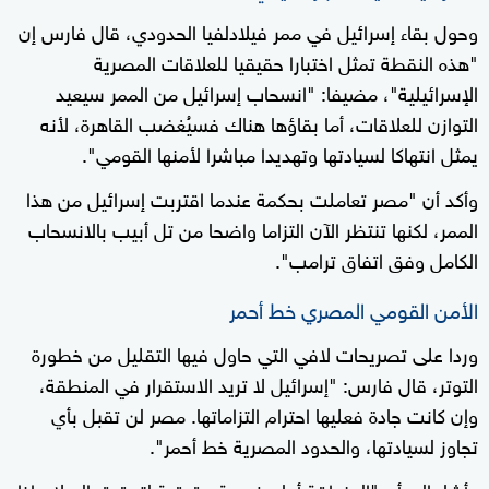
وحول بقاء إسرائيل في ممر فيلادلفيا الحدودي، قال فارس إن
"هذه النقطة تمثل اختبارا حقيقيا للعلاقات المصرية
الإسرائيلية"، مضيفا: "انسحاب إسرائيل من الممر سيعيد
التوازن للعلاقات، أما بقاؤها هناك فسيُغضب القاهرة، لأنه
يمثل انتهاكا لسيادتها وتهديدا مباشرا لأمنها القومي".
وأكد أن "مصر تعاملت بحكمة عندما اقتربت إسرائيل من هذا
الممر، لكنها تنتظر الآن التزاما واضحا من تل أبيب بالانسحاب
الكامل وفق اتفاق ترامب".
الأمن القومي المصري خط أحمر
وردا على تصريحات لافي التي حاول فيها التقليل من خطورة
التوتر، قال فارس: "إسرائيل لا تريد الاستقرار في المنطقة،
وإن كانت جادة فعليها احترام التزاماتها. مصر لن تقبل بأي
تجاوز لسيادتها، والحدود المصرية خط أحمر".
وأشار إلى أن "المنطقة أمام فرصة حقيقية لتحقيق السلام إذا