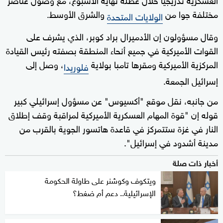
مختلفة جوا من
والشرق الأوسط.
الولايات المتحدة
وقال مسؤولون إن الأدميرال براد كوبر، الذي يشرف على
القوات الأميركية في جميع أنحاء المنطقة بصفته رئيس القيادة
المركزية الأميركية ومقرها تامبا بولاية
، وصل إلى
فلوريدا
إسرائيل الجمعة.
من جانبه، نقل موقع "أكسيوس" عن مسؤول إسرائيلي كبير
قوله إن "قوة المهام العسكرية الأميركية لمراقبة وقف إطلاق
النار في غزة ستتمركز في قاعدة هاتسور الجوية بالقرب من
مدينة أشدود في إسرائيل".
أخبار ذات صلة
ويتكوف وكوشنر على طاولة الحكومة
الإسرائيلية.. دعم أم ضغط؟