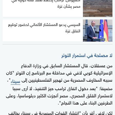
مصر بشأن غزة
السيسي يدعو المستشار الألماني لحضور توقيع
اتفاق غزة
لا مصلحة في استمرار التوتر
من عسقلان، قال المستشار السابق في وزارة الدفاع
الإسرائيلية كوبي لافي في مداخلة مع البرنامج إن التوتر "كان
سببه المخاوف المصرية من تهجير الفلسطينيين إلى
"،
سيناء
مضيفا: "بعد دخول اتفاق ترامب حيز التنفيذ، لا أرى سببا
لاستمرار القلق المصري. مصر أنجزت الكثير دبلوماسيا، وعلى
الطرفين البناء على هذا النجاح".
لكن لافي أقر بأن "انتشار القوات المصرية في سيناء يخالف