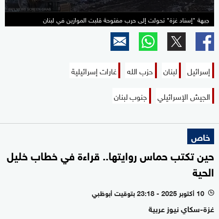
جبهة "إسناد غزة" تحولت إلى حرب مفتوحة قلبت الموازين في لبنان
إسرائيل
لبنان
حزب الله
غارات إسرائيلية
الجيش الإسرائيلي
جنوب لبنان
خاص
حين تكتب حماس روايتها.. قراءة في خطاب خليل
الحية
10 أكتوبر 2025 - 23:18 بتوقيت أبوظبي
l
غزة-سكاي نيوز عربية