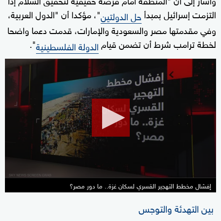
التزمت إسرائيل بمبدأ
"، مؤكدا أن "الدول العربية،
حل الدولتين
وفي مقدمتها مصر والسعودية والإمارات، قدمت دعما واضحا
لخطة ترامب شرط أن تضمن قيام
".
الدولة الفلسطينية
0
seconds
of
6
minutes,
39
seconds
إفشال مخطط التهجير القسري لسكان غزة.. ما دور مصر؟
بين التهدئة والتوجس