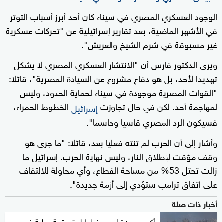
الوجود العسكري المصري في سيناء كان أحد أبرز أسباب التوتر
في الأشهر الماضية، بعد تقارير إسرائيلية عن "تحركات عسكرية
غير مسبوقة في شرم الشيخ والعريش".
ويرى الدكتور فارس أن "الانتشار العسكري المصري لا يشكل
تهديدا لأحد، بل هو دفاع مشروع عن السيادة المصرية"، قائلا:
"القوات المصرية موجودة في سيناء لحماية الحدود، وليس
لمهاجمة أحد. لكن في حال تجاوزت
الخطوط الحمراء،
إسرائيل
فسيكون الرد المصري قاسيا وحاسما".
وأشار إلى أن الحرب لم تنتهِ فعليا بعد، قائلا: "ما جرى هو
وقف مؤقت لإطلاق النار، وليس نهاية الحرب. إسرائيل ما
زالت تحتل 53% من مساحة القطاع، وأي محاولة للالتفاف
على اتفاق ترامب ستؤدي إلى أزمة جديدة".
أخبار ذات صلة
أكسيوس: ترامب يخطط لعقد قمة دولية في