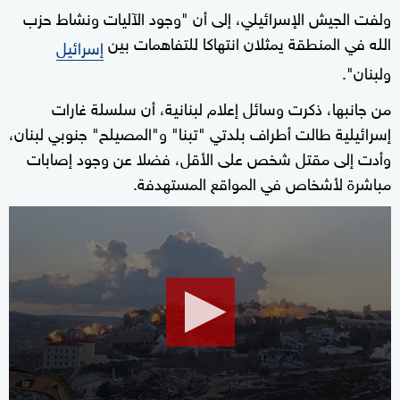
ولفت الجيش الإسرائيلي، إلى أن "وجود الآليات ونشاط حزب
الله في المنطقة يمثلان انتهاكا للتفاهمات بين
إسرائيل
ولبنان".
من جانبها، ذكرت وسائل إعلام لبنانية، أن سلسلة غارات
إسرائيلية طالت أطراف بلدتي "تبنا" و"المصيلح" جنوبي لبنان،
وأدت إلى مقتل شخص على الأقل، فضلا عن وجود إصابات
مباشرة لأشخاص في المواقع المستهدفة.
0
seconds
of
2
minutes,
57
seconds