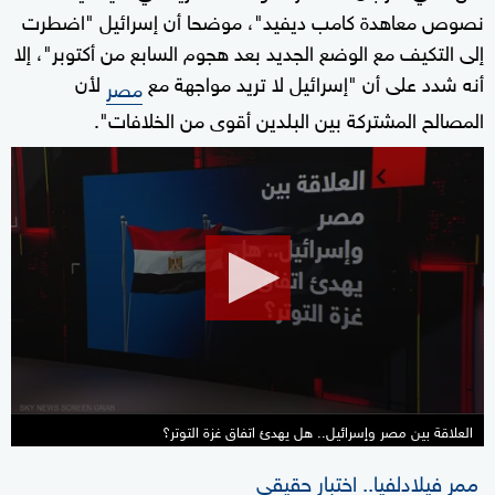
نصوص معاهدة كامب ديفيد"، موضحا أن إسرائيل "اضطرت
إلى التكيف مع الوضع الجديد بعد هجوم السابع من أكتوبر"، إلا
أنه شدد على أن "إسرائيل لا تريد مواجهة مع
لأن
مصر
المصالح المشتركة بين البلدين أقوى من الخلافات".
0
seconds
of
16
minutes,
44
seconds
العلاقة بين مصر وإسرائيل.. هل يهدئ اتفاق غزة التوتر؟
ممر فيلادلفيا.. اختبار حقيقي