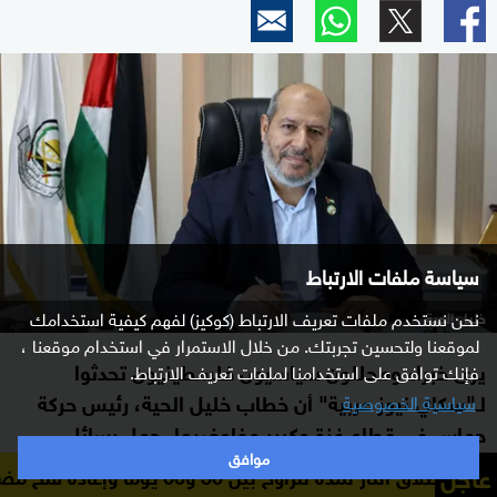
سياسة ملفات الارتباط
نحن نستخدم ملفات تعريف الارتباط (كوكيز) لفهم كيفية استخدامك
خليل الحية
لموقعنا ولتحسين تجربتك. من خلال الاستمرار في استخدام موقعنا ،
يرى خبراء ومحللون سياسيون فلسطينيون تحدثوا
فإنك توافق على استخدامنا لملفات تعريف الارتباط.
لـ"سكاي نيوز عربية" أن خطاب خليل الحية، رئيس حركة
سياسية الخصوصية
حماس في قطاع غزة وكبير مفاوضيها، حمل رسائل
موافق
متعددة الأبعاد، ركزت على تثبيت سردية "النصر" في
عاجل
وماً وإعادة فتح مضيق هرمز
وزير ا
أذهان جمهور الحركة، رغم ما تعرض له القطاع من دمار