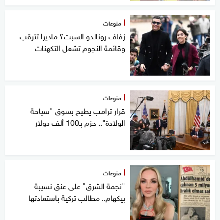
منوعات
زفاف رونالدو السبت؟ ماديرا تترقب
وقائمة النجوم تشعل التكهنات
منوعات
قرار ترامب يطيح بسوق "سياحة
الولادة".. حزم بـ100 ألف دولار
منوعات
"نجمة الشرق" على عنق نسيبة
بيكهام.. مطالب تركية باستعادتها