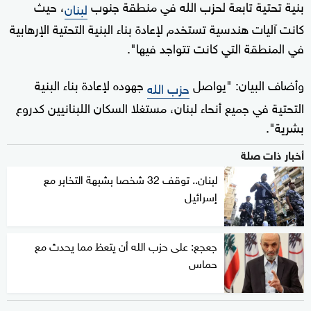
بنية تحتية تابعة لحزب الله في منطقة جنوب
، حيث
لبنان
كانت آليات هندسية تستخدم لإعادة بناء البنية التحتية الإرهابية
في المنطقة التي كانت تتواجد فيها".
وأضاف البيان: "يواصل
جهوده لإعادة بناء البنية
حزب الله
التحتية في جميع أنحاء لبنان، مستغلا السكان اللبنانيين كدروع
بشرية".
أخبار ذات صلة
لبنان.. توقف 32 شخصا بشبهة التخابر مع
إسرائيل
جعجع: على حزب الله أن يتعظ مما يحدث مع
حماس