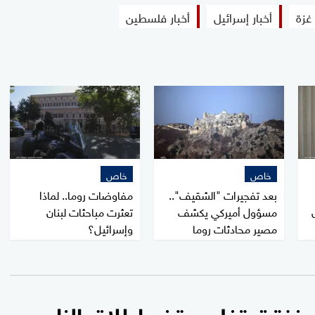
غزة
أخبار إسرائيل
أخبار فلسطين
خاص
خاص
بعد تفجيرات "الشقيف"..
مفاوضات روما.. لماذا
مسؤول أميركي يكشف
تعثرت مباحثات لبنان
مصير محادثات روما
وإسرائيل؟
 غزة تحتفل بوقف إطلاق النار