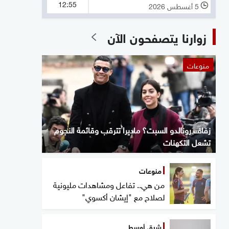
12:55
5 أغسطس 2026
l
زوارنا يتصفحون الآن
منوعات
زفاف رونالدو السبت؟ ماديرا تترقب وقائمة النجوم
تشعل التكهنات
منوعات
من هي.. تفاعل ومشاهدات مليونية
لصلاح مع "إيشان أكسوي"
شرق أوسط