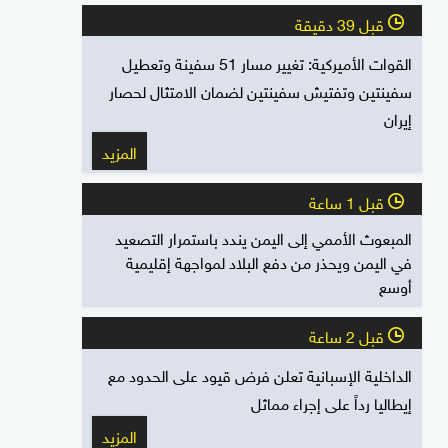
قبل 39 دقيقة
l
القوات الأميركية: تغيير مسار 51 سفينة وتعطيل
سفينتين وتفتيش سفينتين لضمان الامتثال لحصار
إيران
المزيد
قبل 1 ساعة
l
المبعوث الأممي إلى اليمن يندد باستمرار التصعيد
في اليمن ويحذر من دفع البلاد لمواجهة إقليمية
أوسع
قبل 2 ساعة
l
الداخلية الإسبانية تعلن فرض قيود على الحدود مع
إيطاليا رداً على إجراء مماثل
المزيد