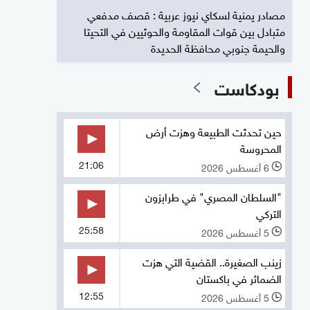
مصادر يمنية لسكاي نيوز عربية : قصف مدفعي
متبادل بين قوات المقاومة والحوثيين في التحيتا
والحيمة جنوبي محافظة الحديدة
بودكاست
حين تحدثت الطبيعة وهزت أرض
المحروسة
21:06
6 أغسطس 2026
l
"السلطان المصري" في طرابزون
التركي
25:58
5 أغسطس 2026
l
زينب الصغيرة.. القضية التي هزت
الضمائر في باكستان
12:55
5 أغسطس 2026
l