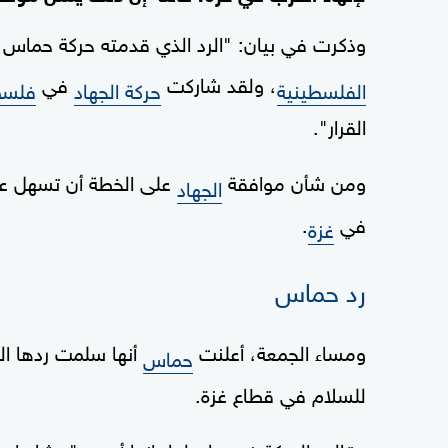
وذكرت في بيان: "الرد الذي قدمته حركة حما
، ولقد شاركت
في
الفلسطينية
حركة الجهاد
فلسط
القرار".
ومن شأن موافقة
على الخطة أن تسهل عل
الجهاد
في
.
غزة
رد حماس
ومساء الجمعة، أعلنت
أنها سلمت ردها ال
حماس
للسلام في قطاع غزة.
وقالت الحركة في بيان لها، إنها أجرت "مشاورا