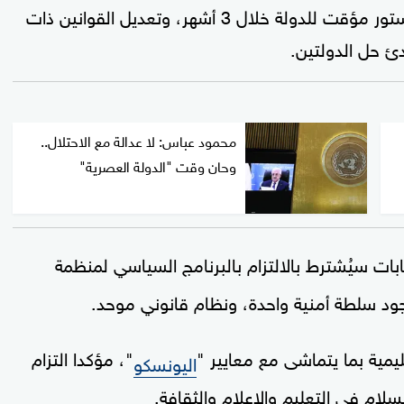
موضحا أنه تم تكليف الجهات المختصة بإعداد دستور مؤقت للدولة خلال 3 أشهر، وتعديل القوانين ذات
دئ حل الدولتين.
محمود عباس: لا عدالة مع الاحتلال..
وحان وقت "الدولة العصرية"
بات سيُشترط بالالتزام بالبرنامج السياسي لمنظمة
وجود سلطة أمنية واحدة، ونظام قانوني موحد.
ليمية بما يتماشى مع معايير "
"، مؤكدا التزام
اليونسكو
لام في التعليم والإعلام والثقافة.