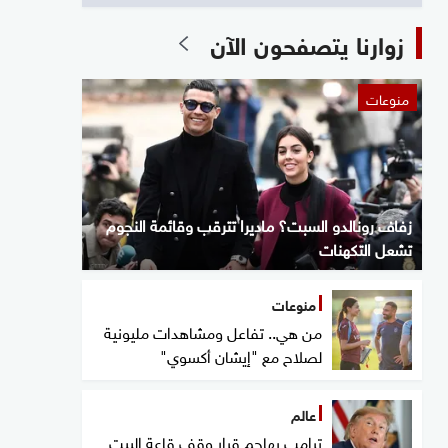
زوارنا يتصفحون الآن
منوعات
زفاف رونالدو السبت؟ ماديرا تترقب وقائمة النجوم
تشعل التكهنات
منوعات
من هي.. تفاعل ومشاهدات مليونية
لصلاح مع "إيشان أكسوي"
عالم
ترامب يهاجم قرار وقف قاعة البيت