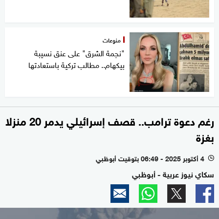
منوعات
"نجمة الشرق" على عنق نسيبة
بيكهام.. مطالب تركية باستعادتها
رغم دعوة ترامب.. قصف إسرائيلي يدمر 20 منزلا
بغزة
4 أكتوبر 2025 - 06:49 بتوقيت أبوظبي
l
سكاي نيوز عربية - أبوظبي