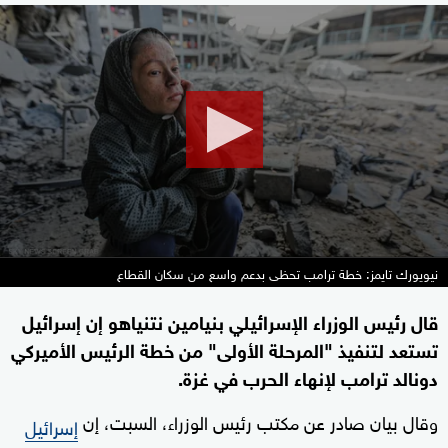
0
seconds
of
2
minutes,
15
seconds
نيويورك تايمز: خطة ترامب تحظى بدعم واسع من سكان القطاع
قال رئيس الوزراء الإسرائيلي بنيامين نتنياهو إن إسرائيل
تستعد لتنفيذ "المرحلة الأولى" من خطة الرئيس الأميركي
دونالد ترامب لإنهاء الحرب في غزة.
وقال بيان صادر عن مكتب رئيس الوزراء، السبت، إن
إسرائيل