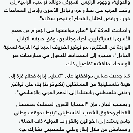
والدولية، وجهود الرئيس الأميركي دونالد ترامب، الرامية إلى
وقف الحرب على قطاع غزة وتبادل الأسرى وإدخال المساعدات
فورا، ورفض احتلال القطاع أو تهجير سكانه".
وأضافت الحركة أنها "تعلن موافقتها على الإفراج عن جميع
الأسرى الاسرائيليين، أحياء وجثامين، وفق صيغة التبادل
الواردة في المقترح، مع توفير الظروف الميدانية اللازمة لعملية
التبادل"، مشيرة إلى استعدادها للدخول في مفاوضات عبر
الوسطاء لمناقشة تفاصيل ذلك.
كما جددت حماس موافقتها على "تسليم إدارة قطاع غزة إلى
هيئة فلسطينية من المستقلين (تكنوقراط) بناء على توافق
وطني فلسطيني واستنادا إلى الدعم العربي والإسلامي".
وبحسب البيان، فإن "القضايا الأخرى المتعلقة بمستقبل
القطاع وحقوق الشعب الفلسطيني ترتبط بموقف وطني
جامع يستند إلى القوانين والقرارات الدولية ذات الصلة،
وستناقش من خلال إطار وطني فلسطيني تشارك فيه