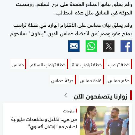
ولم يعلق بيانها الصادر الجمعة على نزع السلاح. ورفضت
الحركة في السابق مثل هذه المطالب.
ولم يعلق بيان حماس على الاقتراح الوارد في خطة ترامب
بمنح عفو وممر آمن لأعضاء حماس الذين "يلقون" سلاحهم.
خطة ترامب
خطة ترامب لغزة
خطة ترامب للسلام
حماس
حكم حماس
قادة حماس
حركة حماس
زوارنا يتصفحون الآن
منوعات
من هي.. تفاعل ومشاهدات مليونية
لصلاح مع "إيشان أكسوي"