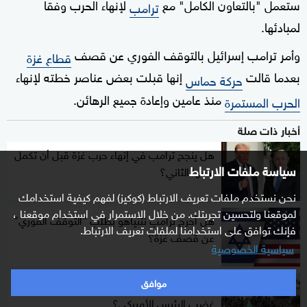
ستعمل "بالتعاون الكامل" مع
لإنهاء الحرب وفقا
ترامب
لمبادئها.
وأمر ترامب إسرائيل بالتوقف الفوري عن قصف
قطاع غزة
بعدما قالت
إنها قبلت بعض عناصر خطته لإنهاء
حركة حماس
منذ عامين وإعادة جميع الرهائن.
الحرب المستمرة
أخبار ذات صلة
هل ينجح ترامب في إنهاء حرب غزة قبل أن تكمل
سياسة ملفات الارتباط
عامها الثاني؟
نحن نستخدم ملفات تعريف الارتباط (كوكيز) لفهم كيفية استخدامك
لموقعنا ولتحسين تجربتك. من خلال الاستمرار في استخدام موقعنا ،
هل أحرج ترامب نتنياهو بطلب "التوقف الفوري"
فإنك توافق على استخدامنا لملفات تعريف الارتباط.
عن قصف غزة؟
سياسية الخصوصية
موافق
رد "حماس" على خطة ترامب..محاولة لامتصاص
غضب الرئيس الأميركي؟