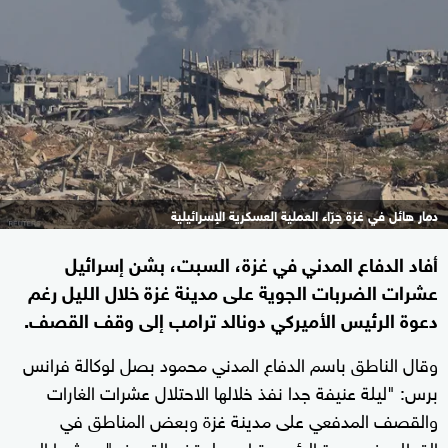
دمار هائل في غزة جرّاء العملية العسكرية الإسرائيلية
أفاد الدفاع المدني في غزة، السبت، بشن إسرائيل
عشرات الضربات الجوية على مدينة غزة خلال الليل رغم
دعوة الرئيس الأميركي دونالد ترامب إلى وقف القصف.
وقال الناطق باسم الدفاع المدني محمود بصل لوكالة فرانس
برس: "ليلة عنيفة جدا نفذ خلالها الاحتلال عشرات الغارات
والقصف المدفعي على مدينة غزة وبعض المناطق في
القطاع رغم دعوة الرئيس ترامب لوقف القصف"، مشيرا إلى