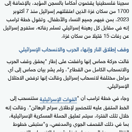
سجينا فلسطينيا يقضون أحكاما بالسجن المؤبد، بالإضافة إلى
1700 من سكان غزة الذين اعتقلتهم إسرائيل منذ 7 أكتوبر
2023، بمن فيهم جميع النساء والأطفال. وتقول خطة ترامب
إنه في مقابل كل رهينة إسرائيلي تسلم رفاته، ستفرج إسرائيل
عن رفات 15 قتيلا من سكان غزة.
وقف إطلاق النار وإنهاء الحرب والانسحاب الإسرائيلي
قالت حركة حماس إنها وافقت على إطار "يحقق وقف الحرب
والانسحاب الكامل من القطاع"، ولم يشر بيان حماس إلى أي
مراحل مختلفة لانسحاب إسرائيل وقالت إنها ترفض الاحتلال
الإسرائيلي.
وجاء في خطة ترامب أن "
ستنسحب إلى
القوات الإسرائيلية
الخط المتفق عليه للتحضير لإطلاق سراح الرهائن". وقالت إنه
خلال تلك الفترة، سيتم تعليق الحملة العسكرية الإسرائيلية،
بما في ذلك القصف الجوي والمدفعي، و"ستبقى خطوط
القتال مجمدة إلى حين استيفاء شروط الانسحاب التدريجي