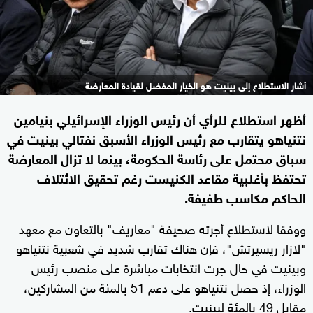
أشار الاستطلاع إلى بينيت هو الخيار المفضل لقيادة المعارضة
أظهر استطلاع للرأي أن رئيس الوزراء الإسرائيلي بنيامين
نتنياهو يتقارب مع رئيس الوزراء الأسبق نفتالي بينيت في
سباق محتمل على رئاسة الحكومة، بينما لا تزال المعارضة
تحتفظ بأغلبية مقاعد الكنيست رغم تحقيق الائتلاف
الحاكم مكاسب طفيفة.
ووفقا لاستطلاع أجرته صحيفة "معاريف" بالتعاون مع معهد
"لازار ريسيرتش"، فإن هناك تقارب شديد في شعبية نتنياهو
وبينيت في حال جرت انتخابات مباشرة على منصب رئيس
الوزراء، إذ حصل نتنياهو على دعم 51 بالمئة من المشاركين،
مقابل 49 بالمئة لبينيت.