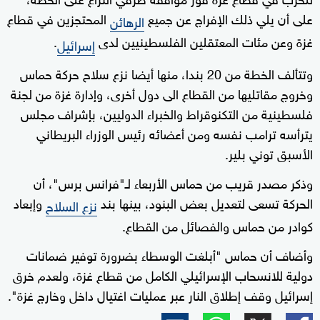
على أن يلي ذلك الإفراج عن جميع
المحتجزين في قطاع
الرهائن
غزة وعن مئات المعتقلين الفلسطينيين لدى
.
إسرائيل
وتتألف الخطة من 20 بندا، منها أيضا نزع سلاح حركة حماس
وخروج مقاتليها من القطاع الى دول أخرى، وإدارة غزة من لجنة
فلسطينية من التكنوقراط والخبراء الدوليين، بإشراف مجلس
يترأسه ترامب نفسه ومن أعضائه رئيس الوزراء البريطاني
الأسبق توني بلير.
وذكر مصدر قريب من حماس الأربعاء لـ"فرانس برس"، أن
الحركة تسعى لتعديل بعض البنود، بينها بند
وإبعاد
نزع السلاح
كوادر من حماس والفصائل من القطاع.
وأضاف أن حماس "أبلغت الوسطاء بضرورة توفير ضمانات
دولية للانسحاب الإسرائيلي الكامل من قطاع غزة، ولعدم خرق
إسرائيل وقف إطلاق النار عبر عمليات اغتيال داخل وخارج غزة".