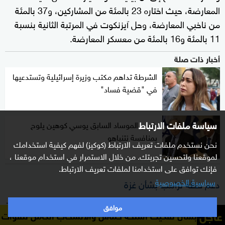
المعارضة، حيث اختاره 23 بالمئة من المشاركين، و37 بالمئة
من ناخبي المعارضة، وحل آيزنكوت في المرتبة الثانية بنسبة
11 بالمئة و16 بالمئة من معسكر المعارضة.
أخبار ذات صلة
الشرطة تداهم مكتب وزيرة إسرائيلية وتستدعيها
في "قضية فساد"
سياسة ملفات الارتباط
رئيس الموساد السابق يوسي كوهين يلوح
بمنافسة نتنياهو
نحن نستخدم ملفات تعريف الارتباط (كوكيز) لفهم كيفية استخدامك
لموقعنا ولتحسين تجربتك. من خلال الاستمرار في استخدام موقعنا ،
فإنك توافق على استخدامنا لملفات تعريف الارتباط.
سياسية الخصوصية
دعم خطة ترامب بشأن غزة
من جانب آخر، قال 66 بالمئة من المشاركين إنهم يؤيدون خطة
موافق
عاجل
يك أسلحة حماس والانسحاب الكامل للقوات الإسرائيلية من قطاع
الرئيس الأميركي
لإنهاء الحرب في
، مقابل 11
دونالد ترامب
غزة