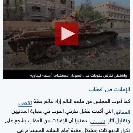
0
seconds
of
1
minute,
52
seconds
واشنطن تفرض عقوبات على السودان لاستخدامه أسلحة كيماوية
الإفلات من العقاب
كما أعرب المجلس عن قلقه البالغ إزاء نتائج بعثة
تقصي
التي أكدت فشل طرفي الحرب في حماية المدنيين
الحقائق
وتقليل آثار
، معتبرا أن الإفلات من العقاب يشجع على
القصف
تكرار الانتهاكات ويشكل عقبة أمام السلام المستدام في