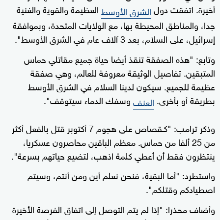
أخيرة. اتفقت دول
العظيمة والقوية والغنية
الشرق الأوسط
جدا، والمناطق المحيطة بها، مع الولايات المتحدة، وبموافقة
إسرائيل، على السلام، بعد 3 آلاف عام في الشرق الأوسط".
وتابع: "هذه الصفقة تنقذ أيضا حياة جميع مقاتلي حماس
المتبقين. تفاصيل الوثيقة معروفة للعالم، وهي صفقة
عظيمة للجميع. سيكون لدينا السلام في الشرق الأوسط
بطريقة أو بأخرى.
وسفك الدماء سيتوقف".
العنف
وذكر ترامب: "كـقصاص على هجوم 7 أكتوبر قتل بالفعل أكثر
من 25 ألفا من حماس. معظم الباقين محاصرون عسكريا،
ينتظرون فقط أن أعطي كلمة اذهب، لتضيع حياتهم بسرعة".
واستطرد: "أما البقية، فنحن نعلم أين ومن أنتم، وسيتم
اصطيادكم وقتلكم".
وأضاف محذرا: "إذا لم يتم التوصل إلى اتفاق الفرصة الأخيرة