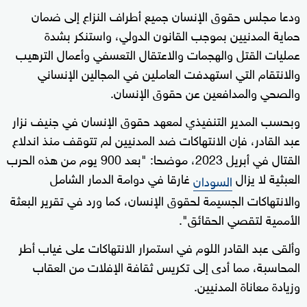
ودعا مجلس حقوق الإنسان جميع أطراف النزاع إلى ضمان
حماية المدنيين بموجب القانون الدولي، واستنكر بشدة
عمليات القتل والهجمات والاعتقال التعسفي وأعمال الترهيب
والانتقام التي استهدفت العاملين في المجالين الإنساني
والصحي والمدافعين عن حقوق الإنسان.
وبحسب المدير التنفيذي لمعهد حقوق الإنسان في جنيف نزار
عبد القادر، فإن الانتهاكات ضد المدنيين لم تتوقف منذ اندلاع
القتال في أبريل 2023، موضحا: "بعد 900 يوم من هذه الحرب
العبثية لا يزال
غارقا في دوامة الدمار الشامل
السودان
والانتهاكات الجسيمة لحقوق الإنسان، كما ورد في تقرير البعثة
الأممية لتقصي الحقائق".
وألقى عبد القادر اللوم في استمرار الانتهاكات على غياب أطر
المحاسبة، مما أدى إلى تكريس ثقافة الإفلات من العقاب
وزيادة معاناة المدنيين.