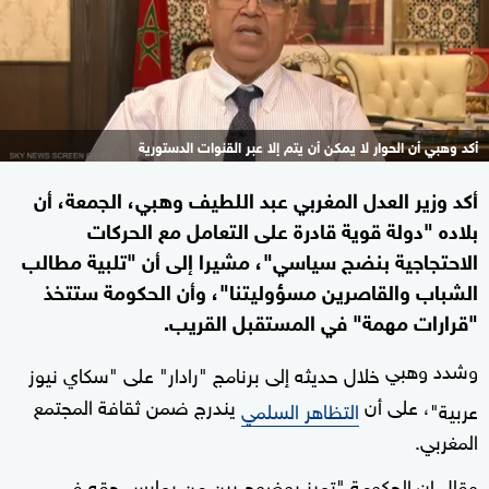
أكد وهبي أن الحوار لا يمكن أن يتم إلا عبر القنوات الدستورية
أكد وزير العدل المغربي عبد اللطيف وهبي، الجمعة، أن
بلاده "دولة قوية قادرة على التعامل مع الحركات
الاحتجاجية بنضج سياسي"، مشيرا إلى أن "تلبية مطالب
الشباب والقاصرين مسؤوليتنا"، وأن الحكومة ستتخذ
"قرارات مهمة" في المستقبل القريب.
وشدد وهبي
خلال حديثه إلى برنامج "رادار" على "سكاي نيوز
، على أن
يندرج ضمن ثقافة المجتمع
عربية"
التظاهر السلمي
المغربي.
وقال إن الحكومة "تميز بوضوح بين من يمارس حقه في