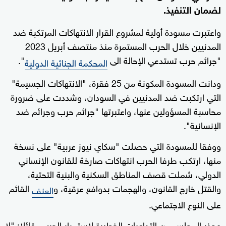
لضمان التنفيذ.
واعتبرت مسودة أولية لمشروع القرار الانتهاكات المرتكبة ضد
المدنيين خلال الحرب المستمرة منذ منتصف أبريل 2023
"جرائم حرب تستدعي الإحالة الى
".
المحكمة الجنائية الدولية
ودانت المسودة المكونة من 25 فقرة، "الانتهاكات الجسيمة"
التي ارتكبت ضد المدنيين في السودان، وشددت على ضرورة
محاسبة المسؤولين عنها، واعتبرتها "جرائم حرب وجرائم ضد
الإنسانية".
ووفقا للمسودة التي حصلت "سكاي نيوز عربية" على نسخة
منها، ارتكب طرفا الحرب انتهاكات صارخة للقانون الإنساني
الدولي، شملت قصف المناطق السكنية والبنية التحتية،
والقتل خارج القانون، والهجمات بدوافع عرقية، و
القائم
العنف
على النوع الاجتماعي.
وحذر المجلس من التداعيات الخطيرة لاستمرار الحرب، قائلا: "لا