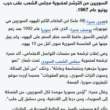
السوريين من الترشح لعضوية مجلس الشعب عقب حرب
يونيو عام 1967.
و
(48 عاما) ابن الحاخام الأكبر لليهود السوريين في
هنري حمرة
نيويورك
، الذي غادر
عام 1992 بعد رفع
يوسف حمرة
سوريا
الرئيس الأسبق حافظ الأسد حظر السفر على اليهود، ولم يبق
حينها في العاصمة السورية سوى أقل من 10 يهود.
وفي إعلان ترشحه عبر منصات التواصل الاجتماعي، أكد حمرة
ترشحه لعضوية
تحت شعار: "نحو
مجلس الشعب السوري
سوريا مزدهرة ومتسامحة وعادلة"، وذلك "من أجل العدالة،
وصون التراث السوري، ورفع العقوبات" حسبما أورده موقع
تليفزيون سوريا، الجمعة.
وقال حمرة: "أؤمن بسوريا موحدة لكل السوريين، من الحسكة
إلى السويداء، ومن درعا إلى اللاذقية، ومن دمشق إلى حلب".
وأكد أنه سيستمر بالعمل مع الجالية السورية في الولايات