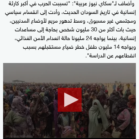
وأضاف لـ"سكاي نيوز عربية": "تسببت الحرب في أكبر كارثة
إنسانية في تاريخ السودان الحديث، وأدت إلى انقسام سياسي
ومجتمعي غير مسبوق، وسط تدهور مريع لأوضاع المدنيين،
حيث بات أكثر من 30 مليون شخص بحاجة إلى مساعدات
إنسانية، بينما يواجه 24 مليونا حالة انعدام الأمن الغذائي،
ويواجه 14 مليون طفل خطر ضياع مستقبلهم بسبب
انقطاعهم عن الدراسة".
0
seconds
of
2
minutes,
1
second