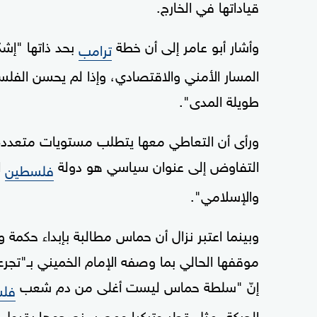
قياداتها في الخارج.
وأشار أبو عامر إلى أن خطة
بحد ذاتها "إشك
ترامب
المسار الأمني والاقتصادي، وإذا لم يحسن الفلس
طويلة المدى".
ورأى أن التعاطي معها يتطلب مستويات متعددة،
التفاوض إلى عنوان سياسي هو دولة
فلسطين
والإسلامي".
وبينما اعتبر نزال أن حماس مطالبة بإبداء حكمة وا
موقفها الحالي بما وصفه الإمام الخميني بـ"تجرع ك
إنّ "سلطة حماس ليست أغلى من دم شعب
فل
الحركة، مثل قطر وتركيا ومصر، نصحوها بقبول 