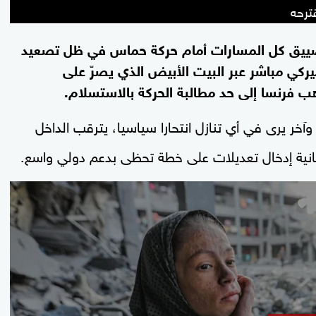
ترحه
ضييق كل المسارات أمام حركة حماس في ظل تصعيد
كي مباشر عبر البيت الأبيض الذي يصرّ على
ب فرنسا إلى حد مطالبة الحركة بالاستسلام.
آخر يرى في أي تنازل انتحارا سياسيا، يترقب الداخل
نية إدخال تعديلات على خطة تحظى بدعم دولي واسع.
0
seconds
of
26
minutes,
22
seconds
Volume