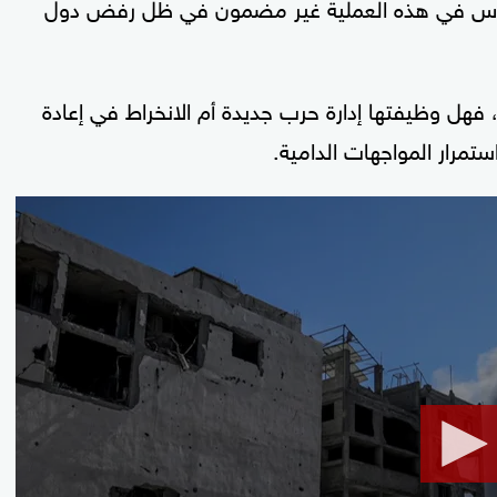
ج حماس في هذه العملية غير مضمون في ظل رفض دول
 فهل وظيفتها إدارة حرب جديدة أم الانخراط في إعادة
استمرار المواجهات الدامية.
0
seconds
of
13
minutes,
50
seconds
Volume
90%