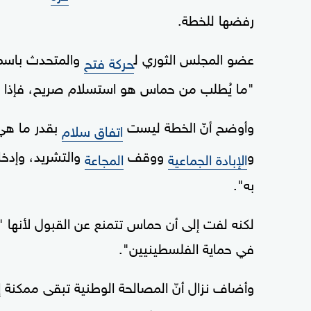
رفضها للخطة.
عضو المجلس الثوري ل
والمتحدث باسمها
حركة فتح
"ما يُطلب من حماس هو استسلام صريح، فإذا رفض
وأوضح أنّ الخطة ليست
بقدر ما هي
اتفاق سلام
و
ووقف
والتشريد، وإدخا
الإبادة الجماعية
المجاعة
به".
لكنه لفت إلى أن حماس تتمنع عن القبول لأنها 
في حماية الفلسطينيين".
وأضاف نزال أنّ المصالحة الوطنية تبقى ممكنة إ