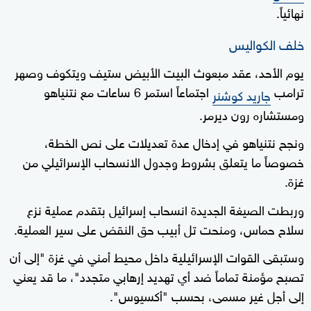
نهائياً.
خلف الكواليس
يوم الأحد، عقد مبعوث البيت الأبيض ستيف ويتكوف وصهر
ترامب
اجتماعاً استمر 6 ساعات مع نتنياهو
جاريد كوشنر
ومستشاره رون ديرمر.
ونجح نتنياهو في إدخال عدة تعديلات على نص الخطة،
خصوصاً ما يتعلق بشروط وجدول الانسحاب الإسرائيلي من
غزة.
وربطت الصيغة الجديدة انسحاب إسرائيل بتقدم عملية نزع
سلاح حماس، ومنحت تل أبيب حق النقض على سير العملية.
وستبقى القوات الإسرائيلية داخل محيط أمني في غزة "إلى أن
تصبح مؤمنة تماماً ضد أي تهديد إرهابي متجدد"، ما قد يعني
إلى أجل غير مسمى، بحسب "أكسيوس".