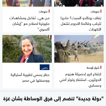
منوعات
منوعات
زفاف رونالدو السبت؟ ماديرا
من هي.. تفاعل ومشاهدات
تترقب وقائمة النجوم تشعل
مليونية لصلاح مع "إيشان
التكهنات
أكسوي"
شرق أوسط
خاص
ارتفاع كبير لحصيلة هجوم
حظر رسمي لطبيبة أسترالية
الحوثيين.. استنفار وتوتر أمني
ووصفتها في مصر
وعسكري
"دولة جديدة" تنضم إلى فرق الوساطة بشأن غزة