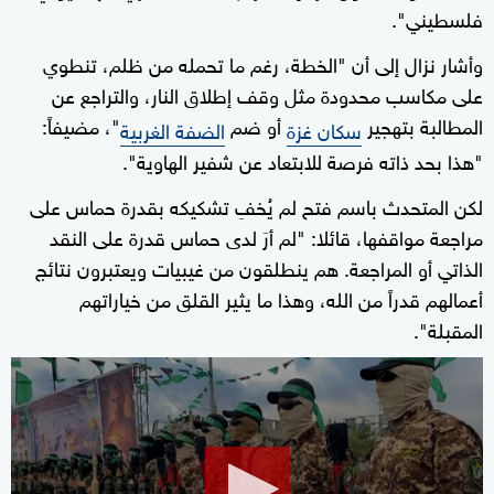
فلسطيني".
وأشار نزال إلى أن "الخطة، رغم ما تحمله من ظلم، تنطوي
على مكاسب محدودة مثل وقف إطلاق النار، والتراجع عن
المطالبة بتهجير
أو ضم
"، مضيفاً:
سكان غزة
الضفة الغربية
"هذا بحد ذاته فرصة للابتعاد عن شفير الهاوية".
لكن المتحدث باسم فتح لم يُخفِ تشكيكه بقدرة حماس على
مراجعة مواقفها، قائلا: "لم أرَ لدى حماس قدرة على النقد
الذاتي أو المراجعة. هم ينطلقون من غيبيات ويعتبرون نتائج
أعمالهم قدراً من الله، وهذا ما يثير القلق من خياراتهم
المقبلة".
0
seconds
of
1
minute,