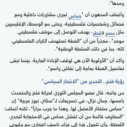
وحدها".
وأضاف المدهون أن "
تجري مشاورات داخلية ومع
حماس
فصائل وشخصيات فلسطينية، وحتى مع الوسطاء الإقليميين
مثل
و
، بهدف التوصل إلى موقف فلسطيني
مصر
قطر
موحد"، محذراً من أن "الخطة تستهدف الكيان الفلسطيني
كله، بما في ذلك السلطة الوطنية".
وأكد أن "الأولوية الآن هي لوقف الإبادة الجارية، بينما تبقى
تفاصيل الخطة بحاجة إلى نقاش واسع".
رؤية فتح.. التحذير من "الانتحار السياسي"
من جانبه، قال عضو المجلس الثوري لحركة فتح والمتحدث
باسمها، جمال نزال، في تصريحات لـ"سكاي نيوز عربية" إن
"حماس ستختار الأفضل لها، وهذا ما جرب مراراً"، لكنه أضاف:
"المخاوف قائمة من أن تفشل حماس في الاستجابة لتحدي
اللحظة، وأن تتحول غزة إلى حزام ناسف انتحاري مع مليوني