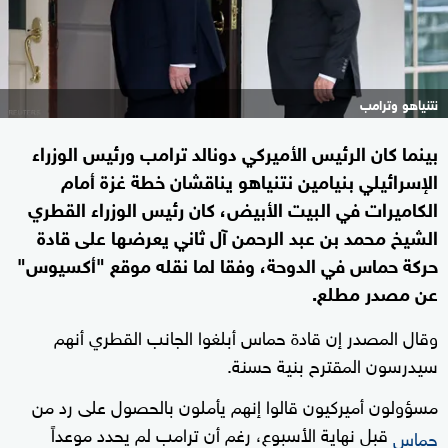
نتنياهو وترامب
بينما كان الرئيس الأميركي دونالد ترامب ورئيس الوزراء
الإسرائيلي بنيامين نتنياهو يناقشان خطة غزة أمام
الكاميرات في البيت الأبيض، كان رئيس الوزراء القطري
الشيخ محمد بن عبد الرحمن آل ثاني يعرضها على قادة
حركة حماس في الدوحة، وفقا لما نقله موقع "أكسيوس"
عن مصدر مطلع.
وقال المصدر إن قادة حماس أبلغوا الجانب القطري أنهم
سيدرسون المقترح بنية حسنة.
مسؤولون أميركيون قالوا إنهم يأملون بالحصول على رد من
قبل نهاية الأسبوع، رغم أن ترامب لم يحدد موعداً
حماس