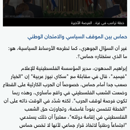
خطة ترامب في غزة.. الفرصة الأخيرة
حماس بين الموقف السياسي والامتحان الوطني
غير أن السؤال الجوهري، كما تطرحه الأوساط السياسية، هو:
ما الذي ستختاره حماس؟.
إبراهيم المدهون، مدير المؤسسة الفلسطينية للإعلام
"فيميد"، قال في مقابلة مع "سكاي نيوز عربية" إن "الخيار
صعب جدا أمام حماس، خصوصاً أن الحرب الكارثية على القطاع
وضعت الشعب الفلسطيني في واقع مأساوي، وهذه ربما
تكون فرصة لوقف الحرب". لكنه شدّد في الوقت ذاته على أن
"الخطة تتضمن بنوداً غامضة، وتجاوزت حق الشعب
الفلسطيني في إقامة دولته"، معتبراً أن ذلك يستدعي
"اجتماعاً وطنياً لاتخاذ قرار جماعي لأنها لا تخص حماس