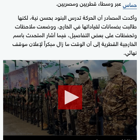
عبر وسطاء قطريين ومصريين.
حماس
وأكدت المصادر أن الحركة تدرس البنود بحسن نية، لكنها
طالبت بضمانات لقياداتها في الخارج، ووضعت ملاحظات
وتحفظات على بعض التفاصيل، فيما أشار المتحدث باسم
الخارجية القطرية إلى أن الوقت ما زال مبكراً لإعلان موقف
نهائي.
0
seconds
of
27
minutes,
48
seconds