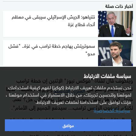
أخبار ذات صلة
نتنياهو: الجيش الإسرائيلي سيبقى في معظم
أنحاء قطاع غزة
سموتريتش يهاجم خطة ترامب في غزة.. "فشل
مدو"
سياسة ملفات الارتباط
ويتكوف قال لقناة "فوكس نيوز" الإثنين إن خطة ترامب
نحن نستخدم ملفات تعريف الارتباط (كوكيز) لفهم كيفية استخدامك
تحظى بدعم واسع في
وأوروبا، مضيفاً: "لدينا
الشرق الأوسط
لموقعنا ولتحسين تجربتك. من خلال الاستمرار في استخدام موقعنا ،
قبول كبير. هل تبقى بعض التفاصيل بحاجة إلى حل؟ نعم.
فإنك توافق على استخدامنا لملفات تعريف الارتباط.
لكنكم تعرفون الرئيس ترامب... سيدفع الجميع إلى الأمام".
سياسية الخصوصية
في المقابل، قال مسؤول عربي بارز مشارك في المفاوضات
موافق
إنه رغم نجاح نتنياهو في تعديل النص، ما زال يتضمن عناصر
إيجابية كثيرة للفلسطينيين، إضافة إلى وقف القتل.