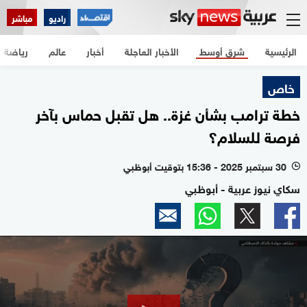
راديو
مباشر
الرئيسية
شرق أوسط
الأخبار العاجلة
أخبار
عالم
رياضة
خاص
خطة ترامب بشأن غزة.. هل تقبل حماس بآخر
فرصة للسلام؟
30 سبتمبر 2025 - 15:36 بتوقيت أبوظبي
l
سكاي نيوز عربية - أبوظبي
0
seconds
of
2
minutes,
9