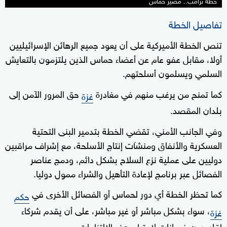
خطة ترامب.. مصير حماس
تفاصيل الخطة
تنص الخطة الأميركية على أن يعود جميع الرهائن الإسرائيليين
أولا، مقابل عفو عام عن أعضاء حماس الذين يلتزمون بالتعايش
السلمي ويسلمون أسلحتهم.
كما تمنح من يرغب منهم في مغادرة
حق المرور الآمن إلى
غزة
بلدان المقصد.
وفي الجانب الأمني، تقضي الخطة بتدمير البنى التحتية
العسكرية والأنفاق ومنشآت إنتاج الأسلحة، مع إشراف مراقبين
دوليين على عملية نزع السلاح بشكل دائم، ودمج عناصر
الفصائل عبر برنامج لإعادة التأهيل والشراء ممول دوليا.
كما تحظر الخطة أي دور لحماس أو الفصائل الأخرى في
حكم
، سواء بشكل مباشر أو غير مباشر، على أن يقدم شركاء
غزة
إقليميون ضمانات لاحترام هذه الالتزامات.