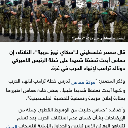
أرشيفية لمقاتلين من حركة "حماس"
قال مصدر فلسطيني لـ"سكاي نيوز عربية"، الثلاثاء، إن
حماس أبدت تحفظا شديدا على خطة الرئيس الأميركي
دونالد ترامب لإنهاء الحرب في غزة.
وذكر المصدر: "
تدرس خطة ترامب لانهاء الحرب
حركة حماس
ولكنها أبدت تحفظا شديدا عليها.. بعض قادة حماس اعتبروها
بمثابة إعلان هزيمة وتصفية للقضية الفلسطينية".
وأضاف: "حماس طلبت من الوسيط القطري جملة من
الإيضاحات بشأن ضمان عدم استئناف الحرب بعد تسلم
نتنياهو الرهائن الإسرائيليين والجداول الزمنية لانسحاب
الجيش