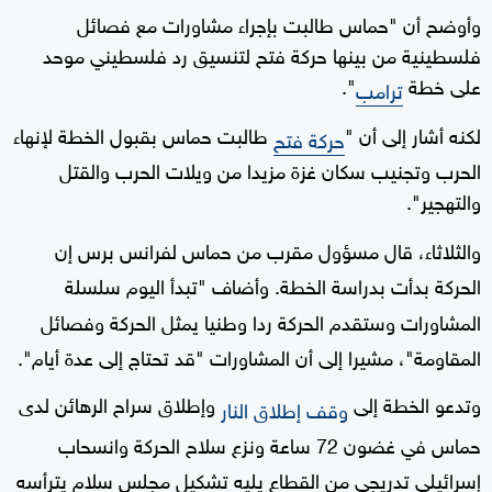
وأوضح أن "حماس طالبت بإجراء مشاورات مع فصائل
فلسطينية من بينها حركة فتح لتنسيق رد فلسطيني موحد
على خطة
".
ترامب
لكنه أشار إلى أن "
طالبت حماس بقبول الخطة لإنهاء
حركة فتح
الحرب وتجنيب سكان غزة مزيدا من ويلات الحرب والقتل
والتهجير".
والثلاثاء، قال مسؤول مقرب من حماس لفرانس برس إن
الحركة بدأت بدراسة الخطة. وأضاف "تبدأ اليوم سلسلة
المشاورات وستقدم الحركة ردا وطنيا يمثل الحركة وفصائل
المقاومة"، مشيرا إلى أن المشاورات "قد تحتاج إلى عدة أيام".
وتدعو الخطة إلى
وإطلاق سراح الرهائن لدى
وقف إطلاق النار
حماس في غضون 72 ساعة ونزع سلاح الحركة وانسحاب
إسرائيلي تدريجي من القطاع يليه تشكيل مجلس سلام يترأسه