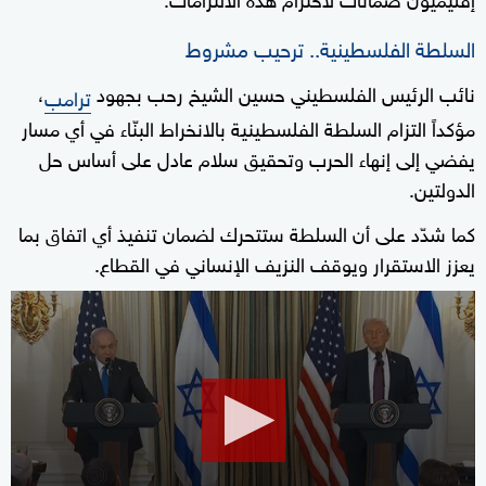
السلطة الفلسطينية.. ترحيب مشروط
نائب الرئيس الفلسطيني حسين الشيخ رحب بجهود
،
ترامب
مؤكداً التزام السلطة الفلسطينية بالانخراط البنّاء في أي مسار
يفضي إلى إنهاء الحرب وتحقيق سلام عادل على أساس حل
الدولتين.
كما شدّد على أن السلطة ستتحرك لضمان تنفيذ أي اتفاق بما
يعزز الاستقرار ويوقف النزيف الإنساني في القطاع.
0
seconds
of
25
minutes,
59
seconds