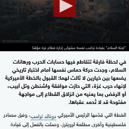
seconds
"لجنة السلام" بقيادة ترامب نفسه ستتولى إدارة قطاع غزة مؤقتا
في لحظة فارقة تتقاطع فيها حسابات الحرب ورهانات
السلام، وجدت حركة حماس نفسها أمام اختبار تاريخي
يضعها بين خيارين لا ثالث لهما: القبول بالخطة الأميركية
لإنهاء حرب غزة، التي حازت موافقة واشنطن وتل أبيب،
أو الرفض بما يعنيه من انزلاق القطاع إلى مواجهة
مفتوحة قد لا تُحمد عقباها.
الخطة التي قدّمها الرئيس الأميركي
، وفق مصادر
دونالد ترامب
فلسطينية وأخرى مطلعة لرويترز، وصلت بالفعل إلى قيادة