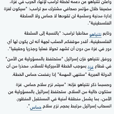
وأعلن نتنياهو عن دعمه لخطة ترامب لإنهاء الحرب في غزة،
مضيفا خلال مؤتمر صحافي مشترك مع ترامب: "سيكون لغزة
إدارة مدنية وسلمية لن تقودها لا حماس ولا السلطة
الفلسطينية".
وتابع
مخاطبا ترامب: "بالنسبة إلى السلطة
نتنياهو
الفلسطينية، أقدر موقفكم الصلب لجهة أنه لن يكون لها أي
دور في غزة من دون أن تشهد تحولا فعليا وجذريا وحقيقيا".
ووفق نتنياهو فإن إسرائيل "ستحتفظ بالمسؤولية عن الأمن"
في قطاع
بموجب الخطة الأميركية للسلام، محذرا من أن
غزة
الدولة العبرية "ستنهي المهمة" إذا رفضت حماس الخطة.
وحسبما ذكر نتنياهو فإنه: "سيتم نزع سلاح حماس. غزة
ستكون خالية من السلاح. ستحتفظ إسرائيل بالمسؤولية عن
الأمن، بما يشمل منطقة أمنية في المستقبل المنظور.
انسحاب إسرائيل مرتبط بحجم نزع سلاح
".
حماس