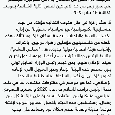
فتح معبر رفح في كلا الاتجاهين لنفس الآلية المُطبقة بموجب
اتفاقية 19 يناير 2025.
ستُدار غزة في ظل حكومة انتقالية مؤقتة من لجنة
فلسطينية تكنوقراطية غير سياسية، مسؤولة عن إدارة
الخدمات العامة والبلديات اليومية لسكان غزة. وستتألف هذه
اللجنة من فلسطينيين مؤهلين وخبراء دوليين، بإشراف
وإشراف هيئة انتقالية دولية جديدة، هي "مجلس السلام"،
برئاسة الرئيس دونالد ترامب، مع أعضاء ورؤساء دول آخرين
سيتم الإعلان عنهم، بمن فيهم رئيس الوزراء السابق توني
بلير. ستضع هذه الهيئة الإطار وتدير التمويل اللازم لإعادة
تطوير غزة إلى أن تُكمل السلطة الفلسطينية برنامجها
الإصلاحي، كما هو موضح في مقترحات مختلفة، بما في ذلك
خطة الرئيس ترامب للسلام في عام 2020 والمقترح السعودي
الفرنسي، وتمكنها من استعادة السيطرة على غزة بشكل آمن
وفعال. وستستعين هذه الهيئة بأفضل المعايير الدولية لإنشاء
حوكمة حديثة وفعالة تخدم سكان غزة وتساعد على جذب
الاستثمار.