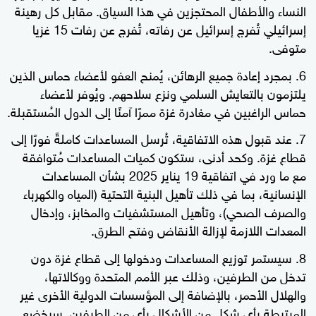
النساء والأطفال المحتجزين في هذا السياق. مقابل كل رهينة
إسرائيلي تُفرج إسرائيل عن رفاته، تُفرج عن رفات 15 غزيا
متوفى.
بمجرد إعادة جميع الرهائن، يُمنح العفو لأعضاء حماس الذين
يلتزمون بالتعايش السلمي ونزع سلاحهم. ويُوفر لأعضاء
حماس الراغبين في مغادرة غزة ممرًا آمنًا إلى الدول المُستقبلة.
عند قبول هذه الاتفاقية، تُرسل المساعدات كاملةً فورًا إلى
قطاع غزة. وكحد أدنى، ستكون كميات المساعدات مُتوافقة
مع ما ورد في اتفاقية 19 يناير 2025 بشأن المساعدات
الإنسانية، بما في ذلك تأهيل البنية التحتية (المياه والكهرباء
والصرف الصحي)، وتأهيل المستشفيات والمخابز، وإدخال
المعدات اللازمة لإزالة الأنقاض وفتح الطرق.
سيستمر توزيع المساعدات ودخولها إلى قطاع غزة دون
تدخل من الطرفين، وذلك عبر الأمم المتحدة ووكالاتها،
والهلال الأحمر، بالإضافة إلى المؤسسات الدولية الأخرى غير
المرتبطة بأي شكل من الأشكال بأي من الطرفين. سيخضع