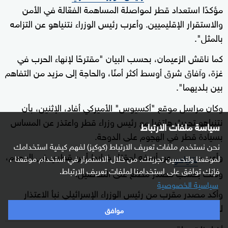
مؤكدًا استعداد قطر لمواصلة المساهمة الفعّالة في الأمن
والاستقرار الإقليميين. وأعرب رئيس الوزراء نتنياهو عن التزامه
بالمثل".
كما ناقش الزعيمان، بحسب البيان "مقترحًا لإنهاء الحرب في
غزة، وآفاق شرق أوسط أكثر أمنًا، والحاجة إلى مزيد من التفاهم
بين بلديهما".
وكان مراسل موقع "أكسيوس" الأميركي أفاد، الإثنين، بأن
نتنياهو تحدث هاتفيا مع رئيس وزراء قطر واعتذر عن المساس
سياسة ملفات الارتباط
بسيادة قطر في الهجوم على الدوحة.
نحن نستخدم ملفات تعريف الارتباط (كوكيز) لفهم كيفية استخدامك
وأعرب
عن أسفه لمقتل ضابط أمن قطري في الهجوم،
نتنياهو
لموقعنا ولتحسين تجربتك. من خلال الاستمرار في استخدام موقعنا ،
فإنك توافق على استخدامنا لملفات تعريف الارتباط.
وذلك بحسب مصدر مطلع على التفاصيل.
سياسية الخصوصية
وأكد مصدر مقرب من رئيس الوزراء الإسرائيلي نبأ الاعتذار
لوكالة رويترز.
موافق
أخبار ذات صلة