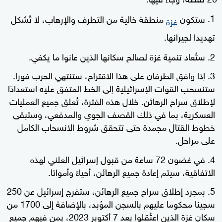
ستكون
منطقة خالية من التطرف والإرهاب، لا تُشكل
غزة
تهديدا لجيرانها.
ستُعاد تنمية غزة لصالح سكانها الذين عانوا ما يكفي.
إذا وافق الطرفان على هذا الاقتراح، ستنتهي الحرب فورا.
ستنسحب القوات الإسرائيلية إلى الخط المتفق عليه استعدادًا
لإطلاق سراح الرهائن. خلال هذه الفترة، تُعلق جميع العمليات
العسكرية، بما في ذلك القصف الجوي والمدفعي، وستبقى
خطوط القتال مجمدة حتى تتحقق شروط الانسحاب الكامل
على مراحل.
في غضون 72 ساعة من قبول إسرائيل العلني لهذه
الاتفاقية، سيتم إعادة جميع الرهائن، أحياءً وأمواتا.
بمجرد إطلاق سراح جميع الرهائن، ستفرج إسرائيل عن 250
سجينا محكوما عليهم بالسجن المؤبد، بالإضافة إلى 1700 من
سكان غزة الذين اعتُقلوا بعد 7 أكتوبر 2023، بمن فيهم جميع