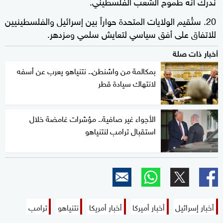
نُدرك أنه طموح الشعب الفلسطيني.
ستُقيم الولايات المتحدة حواراً بين إسرائيل والفلسطينيين
للاتفاق على أفق سياسي لتعايش سلمي ومزدهر.
أخبار ذات صلة
بمكالمة من واشنطن.. نتنياهو يعرب عن أسفه
لانتهاك سيادة قطر
الأجواء غير صافية.. مؤشرات غامضة خلال
استقبال ترامب لنتنياهو
أخبار إسرائيل
أخبار أميركا
أخبار أمريكا
نتنياهو
ترامب