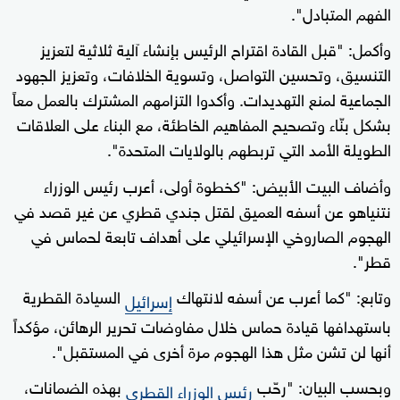
الفهم المتبادل".
وأكمل: "قبل القادة اقتراح الرئيس بإنشاء آلية ثلاثية لتعزيز
التنسيق، وتحسين التواصل، وتسوية الخلافات، وتعزيز الجهود
الجماعية لمنع التهديدات. وأكدوا التزامهم المشترك بالعمل معاً
بشكل بنّاء وتصحيح المفاهيم الخاطئة، مع البناء على العلاقات
الطويلة الأمد التي تربطهم بالولايات المتحدة".
وأضاف البيت الأبيض: "كخطوة أولى، أعرب رئيس الوزراء
نتنياهو عن أسفه العميق لقتل جندي قطري عن غير قصد في
الهجوم الصاروخي الإسرائيلي على أهداف تابعة لحماس في
قطر".
وتابع: "كما أعرب عن أسفه لانتهاك
السيادة القطرية
إسرائيل
باستهدافها قيادة حماس خلال مفاوضات تحرير الرهائن، مؤكداً
أنها لن تشن مثل هذا الهجوم مرة أخرى في المستقبل".
وبحسب البيان: "رحّب
بهذه الضمانات،
رئيس الوزراء القطري