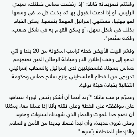
واختتم تصريحاته قائلا: "إذا رفضت حماس خطتك، سيدي
الرئيس، أو إذا ادعت القبول بها ثم بذلت كل ما في وسعها
لمواجهتها، فستنهي إسرائيل المهمة بنفسها. يمكن القيام
بذلك في شكل سهل، أو يمكن القيام به في شكل صعب،
ولكنه سيُنجز".
ونشر البيت الأبيض خطة ترامب المكونة من 20 بندا والتي
تدعو إلى وقف إطلاق النار ومبادلة الرهائن الذين تحتجزهم
حماس بسجناء فلسطينيين لدى إسرائيل وانسحاب إسرائيلي
تدريجي من القطاع الفلسطيني ونزع سلاح حماس وحكومة
انتقالية بقيادة هيئة دولية.
وصرّح ترامب قائلا: "أريد أيضا أن أشكر رئيس الوزراء نتنياهو
على موافقته على الخطة وعلى ثقته بأننا إذا عملنا معا، يمكننا
أن نضع حدا للموت والدمار الذي شهدناه لسنوات وعقود
وحتى قرون عديدة، وأن نبدأ فصلا جديدا من الأمن والسلام
والازدهار للمنطقة بأسرها".