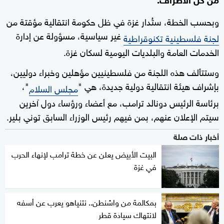
وبحسب الخطة، ستُدار غزة في ظل حكومة انتقالية مؤقتة من
غير سياسية، مسؤولة عن إدارة
لجنة فلسطينية تكنوقراطية
الخدمات العامة والبلديات اليومية لسكان غزة.
وستتألف هذه اللجنة من فلسطينيين مؤهلين وخبراء دوليين،
بإشراف هيئة انتقالية دولية جديدة، هي "
"،
مجلس السلام
برئاسة الرئيس دونالد ترامب، مع أعضاء ورؤساء دول آخرين
سيتم الإعلان عنهم، بمن فيهم رئيس الوزراء السابق توني بلير.
أخبار ذات صلة
البيت الأبيض يعلن عن خطة ترامب لإنهاء الحرب
في غزة
بمكالمة من واشنطن.. نتنياهو يعرب عن أسفه
لانتهاك سيادة قطر