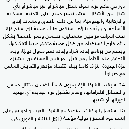
دور في حكم غزة، سواء بشكل مباشر أو غير مباشر أو بأي
شكل من الأشكال. سيتم تدمير جميع البنى التحتية العسكرية
والإرهابية والهجومية، بما في ذلك الأنفاق ومنشآت إنتاج
الأسلحة، ولن يُعاد بناؤها. ستكون هناك عملية نزع سلاح غزة
تحت إشراف مراقبين مستقلين، تتضمن وضع الأسلحة بشكل
دائم خارج الاستخدام من خلال عملية متفق عليها لتفكيكها،
وبدعم من برنامج إعادة شراء وإعادة دمج ممول دوليًا، ويتم
التحقق منه بالكامل من قبل المراقبين المستقلين. ستلتزم
غزة الجديدة التزامًا كاملاً ببناء اقتصاد مزدهر والتعايش السلمي
مع جيرانها.
سيقدم الشركاء الإقليميون ضمانًا لضمان امتثال حماس
والفصائل لالتزاماتها، وعدم تشكيل غزة الجديدة أي تهديد
لجيرانها أو شعبها.
ستعمل الولايات المتحدة مع الشركاء العرب والدوليين على
إنشاء قوة استقرار دولية مؤقتة (
) للانتشار الفوري في
ISF
غزة. ستقوم هذه القوة بتدريب ودعم قوات الشرطة