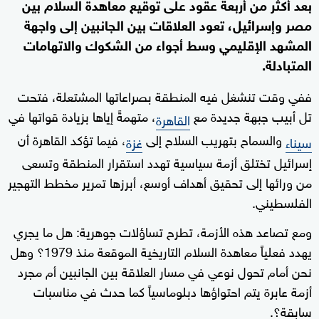
بعد أكثر من أربعة عقود على توقيع معاهدة السلام بين
مصر وإسرائيل، تعود العلاقات بين الجانبين إلى واجهة
المشهد الإقليمي وسط أجواء من الشكوك والاتهامات
المتبادلة.
ففي وقت تنشغل فيه المنطقة بصراعاتها المشتعلة، فتحت
تل أبيب جبهة جديدة مع
، متهمةً إياها بزيادة قواتها في
القاهرة
والسماح بتهريب السلاح إلى
، فيما تؤكد القاهرة أن
سيناء
غزة
إسرائيل تختلق أزمة سياسية تهدد استقرار المنطقة وتسعى
من ورائها إلى تحقيق أهداف أوسع، أبرزها تمرير مخطط التهجير
الفلسطيني.
ومع تصاعد هذه الأزمة، تطرح تساؤلات جوهرية: هل ما يجري
يهدد فعلياً معاهدة السلام التاريخية الموقعة منذ 1979؟ وهل
نحن أمام تحول نوعي في مسار العلاقة بين الجانبين أم مجرد
أزمة عابرة يتم احتواؤها دبلوماسياً كما حدث في مناسبات
سابقة؟.