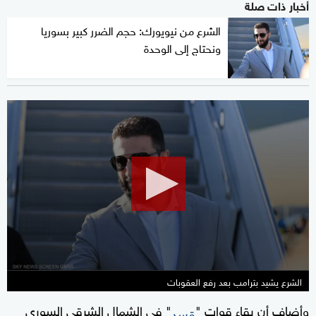
أخبار ذات صلة
الشرع من نيويورك: حجم الضرر كبير بسوريا
ونحتاج إلى الوحدة
0
seconds
of
1
minute,
59
seconds
الشرع يشيد بترامب بعد رفع العقوبات
وأضاف أن بقاء قوات "
" في الشمال الشرقي السوري
قسد