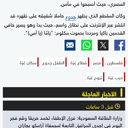
المصري، حيث أصبحوا في مأمن.
وكان المقطع الذي يظهر
حاملا شقيقه على ظهره قد
جدوع
انتشر عبر الإنترنت على نطاق واسع، حيث بدا وهو يسير حافي
القدمين باكيا ومرددا بصوت مكلوم: "يامّا (يا أمي)".
فلسطين
مصر
قطاع غزة
الطفل جدوع
سكان غزة
حرب غزة
نزوح غزة
الأخبار العاجلة
قبل 3 ساعات
l
وزارة الطاقة السعودية: فرق الإطفاء تخمد حريقا وقع فجر
اليوم في إحدى المرافق التابعة لمصفاة أرامكو بجازان