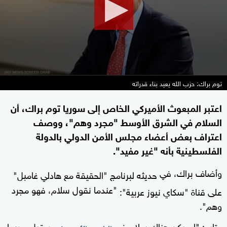
seconds
توم براك: حزب الله يعيد بناء قدراته
اعتبر المبعوث الأميركي الخاص إلى سوريا توم براك، أن
السلام في الشرق الأوسط "مجرد وهم"، ووصف
اعتراف بعض أعضاء مجلس الأمن الدولي بالدولة
الفلسطينية بأنه "غير مفيد".
وأضاف براك، في
حديثه لبرنامج "الحقيقة مع هادلي غامبل"
"عندما نقول سلام، فهو مجرد
على قناة "سكاي نيوز عربية":
وهم".
وتابع: "لم يكن هناك سلام في
من قبل. وربما