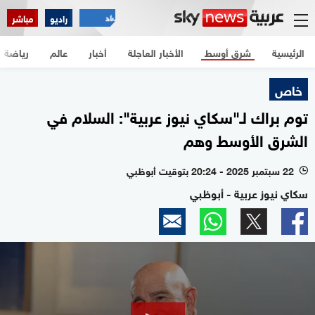
راديو
مباشر
الرئيسية
شرق أوسط
الأخبار العاجلة
أخبار
عالم
رياضة
خاص
توم براك لـ"سكاي نيوز عربية": السلام في
الشرق الأوسط وهم
22 سبتمبر 2025 - 20:24 بتوقيت أبوظبي
l
سكاي نيوز عربية - أبوظبي
0
seconds
of
21
minutes,
9