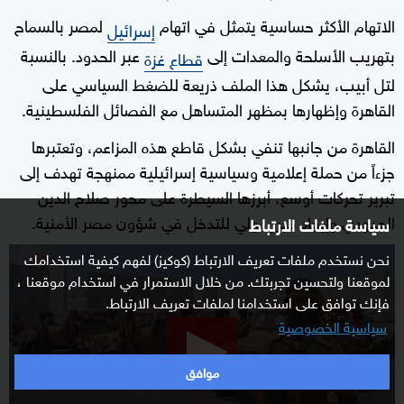
الاتهام الأكثر حساسية يتمثل في اتهام
لمصر بالسماح
إسرائيل
بتهريب الأسلحة والمعدات إلى
عبر الحدود. بالنسبة
قطاع غزة
لتل أبيب، يشكل هذا الملف ذريعة للضغط السياسي على
القاهرة وإظهارها بمظهر المتساهل مع الفصائل الفلسطينية.
القاهرة من جانبها تنفي بشكل قاطع هذه المزاعم، وتعتبرها
جزءاً من حملة إعلامية وسياسية إسرائيلية ممنهجة تهدف إلى
تبرير تحركات أوسع، أبرزها السيطرة على محور صلاح الدين
الحدودي وإيجاد مبرر دولي للتدخل في شؤون مصر الأمنية.
سياسة ملفات الارتباط
نحن نستخدم ملفات تعريف الارتباط (كوكيز) لفهم كيفية استخدامك
0
لموقعنا ولتحسين تجربتك. من خلال الاستمرار في استخدام موقعنا ،
seconds
فإنك توافق على استخدامنا لملفات تعريف الارتباط.
of
سياسية الخصوصية
26
minutes,
موافق
49
seconds