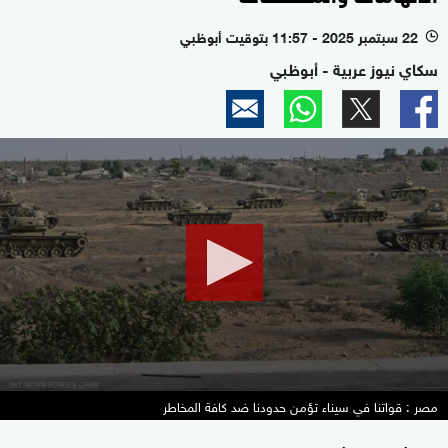
22 سبتمبر 2025 - 11:57 بتوقيت أبوظبي
l
سكاي نيوز عربية - أبوظبي
0
seconds
of
2
minutes,
48
seconds
مصر : قواتنا في سيناء تؤمن حدودنا ضد كافة المخاطر