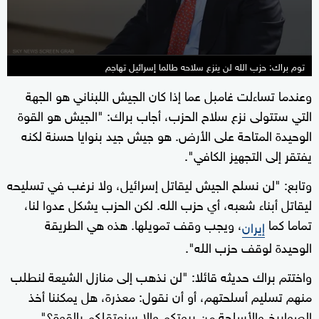
توم براك: حزب الله لن ينزع سلاحه طالما إسرائيل تهاجم
وعندما تساءلت غامبل عما إذا كان الجيش اللبناني هو الجهة
التي ستتولى نزع سلاح الحزب، أجاب براك: "الجيش هو القوة
الوحيدة المتاحة على الأرض. هو جيش جيد بنوايا حسنة لكنه
يفتقر إلى التجهيز الكافي".
وتابع: "لن نسلح الجيش ليقاتل إسرائيل، ولا نرغب في تسليحه
ليقاتل أبناء شعبه، أي حزب الله. لكن الحزب يشكل عدوا لنا،
تماما كما
، ويجب وقف تمويلها. هذه هي الطريقة
إيران
الوحيدة لوقف حزب الله".
واختتم براك حديثه قائلا: "لن نذهب إلى منازل الشيعة لنطلب
منهم تسليم أسلحتهم، أو أن نقول: معذرة، هل يمكننا أخذ
الصواريخ والأسلحة من بيوتكم وإلا سنعتقلكم بالقوة؟".