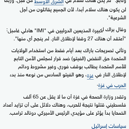
الشرق الأوسط
لن يكون هناك سلام أبدا، لأن الجميع يقاتلون من أجل
الشرعية".
وقال براك ل
:
كبيرة المذيعين الدوليين في "IMI" هادلي غامبل
"أعتقد أن هناك 27 وقفا لإطلاق النار. لم ينجح أي منها".
وتأتي تصريحات باراك بعد أيام فقط من استخدام الولايات
المتحدة حق النقض (الفيتو) ضد قرار لمجلس الأمن التابع
للأمم المتحدة يطالب بوقف فوري وغير مشروط ودائم
لإطلاق النار في
، وهو الفيتو السادس من نوعه منذ بدء
غزة
.
الحرب في غزة
وتقدر وزارة الصحة في غزة أن ما لا يقل عن 65 ألف
فلسطيني قتلوا نتيجة للحرب، وهناك دلائل على أن تزايد أعداد
الضحايا بدأ يؤثر على مؤيدي الرئيس الأميركي دونالد ترامب.
سياسات إسرائيل