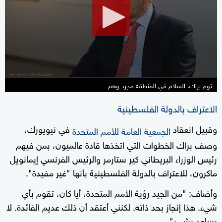
45
seconds
توم براك: السلام في المنطقة مجرد وهم
الاعتراف بالدولة الفلسطينية
وقبيل انعقاد
في نيويورك،
الجمعية العامة للأمم المتحدة
وصف براك الخطوات التي اتخذها قادة عالميون، بمن فيهم
رئيس الوزراء البريطاني كير ستارمر والرئيس الفرنسي إيمانويل
ماكرون، للاعتراف بالدولة الفلسطينية بأنها "غير مفيدة".
وأضاف: "من الجيد رؤية الأمم المتحدة، أيا كان، تقوم بأي
شيء. هذا إنجاز بحد ذاته. لكنني أعتقد أن ذلك عديم الفائدة. لا
يساعد بشيء".