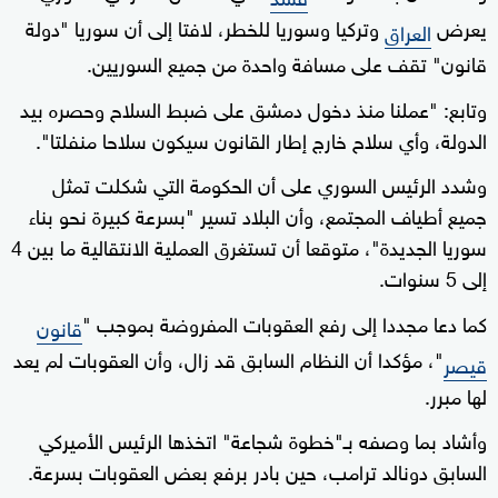
يعرض
وتركيا وسوريا للخطر، لافتا إلى أن سوريا "دولة
العراق
قانون" تقف على مسافة واحدة من جميع السوريين.
وتابع: "عملنا منذ دخول دمشق على ضبط السلاح وحصره بيد
الدولة، وأي سلاح خارج إطار القانون سيكون سلاحا منفلتا".
وشدد الرئيس السوري على أن الحكومة التي شكلت تمثل
جميع أطياف المجتمع، وأن البلاد تسير "بسرعة كبيرة نحو بناء
سوريا الجديدة"، متوقعا أن تستغرق العملية الانتقالية ما بين 4
إلى 5 سنوات.
كما دعا مجددا إلى رفع العقوبات المفروضة بموجب "
قانون
"، مؤكدا أن النظام السابق قد زال، وأن العقوبات لم يعد
قيصر
لها مبرر.
وأشاد بما وصفه بـ"خطوة شجاعة" اتخذها الرئيس الأميركي
السابق دونالد ترامب، حين بادر برفع بعض العقوبات بسرعة.