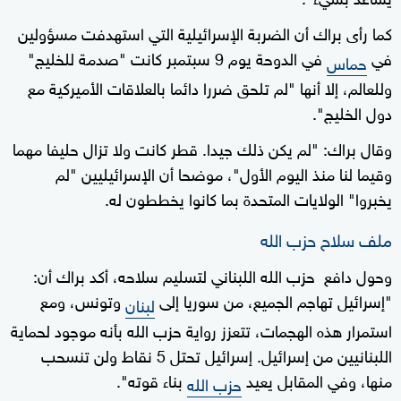
كما رأى براك أن الضربة الإسرائيلية التي استهدفت مسؤولين
في
في الدوحة يوم 9 سبتمبر كانت "صدمة للخليج"
حماس
وللعالم، إلا أنها "لم تلحق ضررا دائما بالعلاقات الأميركية مع
دول الخليج".
وقال براك: "لم يكن ذلك جيدا. قطر كانت ولا تزال حليفا مهما
وقيما لنا منذ اليوم الأول"، موضحا أن الإسرائيليين "لم
يخبروا" الولايات المتحدة بما كانوا يخططون له.
ملف سلاح حزب الله
وحول دافع حزب الله اللبناني لتسليم سلاحه، أكد براك أن:
"إسرائيل تهاجم الجميع، من سوريا إلى
وتونس، ومع
لبنان
استمرار هذه الهجمات، تتعزز رواية حزب الله بأنه موجود لحماية
اللبنانيين من إسرائيل. إسرائيل تحتل 5 نقاط ولن تنسحب
منها، وفي المقابل يعيد
بناء قوته".
حزب الله