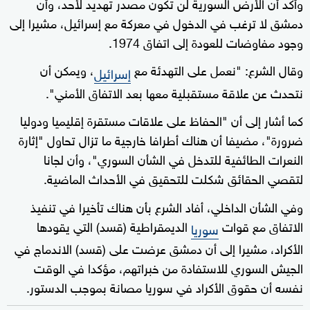
وأكد أن الأرض السورية لن تكون مصدر تهديد لأحد، وأن
دمشق لا ترغب في الدخول في معركة مع إسرائيل، مشيرا إلى
وجود مفاوضات للعودة إلى اتفاق 1974.
وقال الشرع: "نعمل على التهدئة مع
، ويمكن أن
إسرائيل
نتحدث عن علاقة مستقبلية معها بعد الاتفاق الأمني".
كما أشار إلى أن "الحفاظ على علاقات مستقرة إقليميا ودوليا
ضرورة"، مضيفا أن هناك أطرافا خارجية ما تزال تحاول "إثارة
النعرات الطائفية للتدخل في الشأن السوري"، وأن لجانا
لتقصي الحقائق شكلت للتحقيق في الأحداث الماضية.
وفي الشأن الداخلي، أفاد الشرع بأن هناك تأخيرا في تنفيذ
الاتفاق مع قوات
الديمقراطية (قسد) التي يقودها
سوريا
الأكراد، مشيرا إلى أن دمشق عرضت على (قسد) الاندماج في
الجيش السوري للاستفادة من خبراتهم، مؤكدا في الوقت
نفسه أن حقوق الأكراد في سوريا مصانة بموجب الدستور.