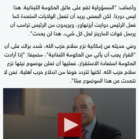
وأضاف: "المسؤولية تقع على عاتق الحكومة اللبنانية. هذا
ليس دورنا. لكن البعض يريد أن تفعل الولايات المتحدة كما
فعل الرئيس دوايت أيزنهاور، ويريدون من الرئيس ترامب أن
يرسل قوات المارينز لحل كل شيء. هذا لن يحدث".
وفي حديثه عن إمكانية نزع سلاح حزب الله، شدد براك على أن
"القرار يجب أن يأتي من الحكومة اللبنانية"، مضيفا: "إذا أرادت
الحكومة استعادة الاستقرار، فعليها أن تعلن بوضوح نيتها نزع
سلاح حزب الله. لكنها تتردد خوفا من اندلاع حرب أهلية. نحن لا
نتحدث عن هذا الموضوع عبثا".
0
seconds
of
1
minute,
46
seconds