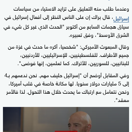
وعندما طلب منه التعليق على تزايد الاستياء من سياسات
، قال براك إن على الناس النظر إلى أفعال إسرائيل في
إسرائيل
سياق هجمات السابع من أكتوبر "الحدث الذي غير كل شيء في
الشرق الأوسط"، وفق تعبيره.
وقال المبعوث الأميركي: "شخصيا، أكره ما حدث في غزة من
جميع الأطراف. للفلسطينيين، للإسرائيليين، للأردنيين،
للبنانيين، للسوريين، للأتراك. كما تعلمين، إنها فوضى".
وفي المقابل أوضح أن "إسرائيل حليف مهم. نحن ندعمهم بـ4
إلى 5 مليارات دولار سنويا. لها مكانة خاصة في قلب أميركا،
ونحن نتعامل مع ارتباك ما يحدث خلال هذا التحول. لذا فالأمر
معقد".
0
seconds
of