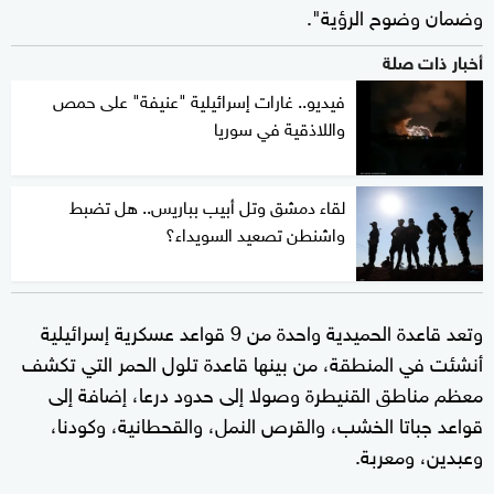
وضمان وضوح الرؤية".
أخبار ذات صلة
فيديو.. غارات إسرائيلية "عنيفة" على حمص
واللاذقية في سوريا
لقاء دمشق وتل أبيب بباريس.. هل تضبط
واشنطن تصعيد السويداء؟
وتعد قاعدة الحميدية واحدة من 9 قواعد عسكرية إسرائيلية
أنشئت في المنطقة، من بينها قاعدة تلول الحمر التي تكشف
معظم مناطق القنيطرة وصولا إلى حدود درعا، إضافة إلى
قواعد جباتا الخشب، والقرص النمل، والقحطانية، وكودنا،
وعبدين، ومعربة.