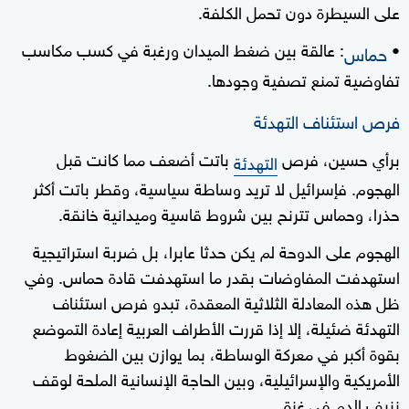
على السيطرة دون تحمل الكلفة.
•
: عالقة بين ضغط الميدان ورغبة في كسب مكاسب
حماس
تفاوضية تمنع تصفية وجودها.
فرص استئناف التهدئة
برأي حسين، فرص
باتت أضعف مما كانت قبل
التهدئة
الهجوم. فإسرائيل لا تريد وساطة سياسية، وقطر باتت أكثر
حذرا، وحماس تترنح بين شروط قاسية وميدانية خانقة.
الهجوم على الدوحة لم يكن حدثا عابرا، بل ضربة استراتيجية
استهدفت المفاوضات بقدر ما استهدفت قادة حماس. وفي
ظل هذه المعادلة الثلاثية المعقدة، تبدو فرص استئناف
التهدئة ضئيلة، إلا إذا قررت الأطراف العربية إعادة التموضع
بقوة أكبر في معركة الوساطة، بما يوازن بين الضغوط
الأمريكية والإسرائيلية، وبين الحاجة الإنسانية الملحة لوقف
نزيف الدم في غزة.