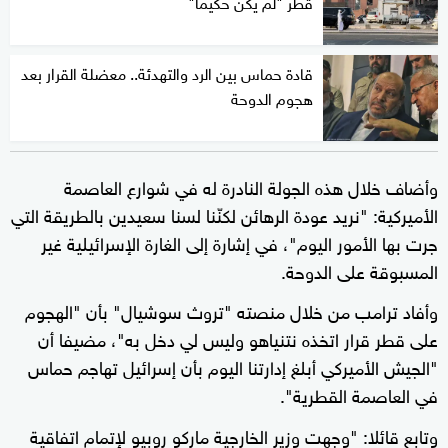
قطر "لم يكن حكيما"
قادة حماس بين الرد والتهدئة.. معضلة القرار بعد
هجوم الدوحة
وأضاف خلال هذه الجولة النادرة له في شوارع العاصمة
الأميركية: "نريد عودة الرهائن لكنّنا لسنا سعيدين بالطريقة التي
جرت بها الأمور اليوم"، في إشارة إلى الغارة الإسرائيلية غير
المسبوقة على الدوحة.
وأفاد ترامب من خلال منصته "تروث سوشيال" بأن "الهجوم
على قطر قرار اتخذه نتنياهو وليس لي دخل به"، مضيفا أن
"الجيش الأميركي أبلغ إدارتنا اليوم بأن إسرائيل تهاجم حماس
في العاصمة القطرية".
وتابع قائلا: "وجهت وزير الخارجية ماركو روبيو لإتمام اتفاقية