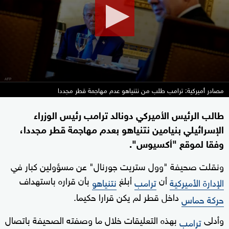
seconds
مصادر أميركية: ترامب طلب من نتنياهو عدم مهاجمة قطر مجددا
طالب الرئيس الأميركي دونالد ترامب رئيس الوزراء
الإسرائيلي بنيامين نتنياهو بعدم مهاجمة قطر مجددا،
وفقا لموقع "أكسيوس".
ونقلت صحيفة "وول ستريت جورنال" عن مسؤولين كبار في
أن
أبلغ
بأن قراره باستهداف
الإدارة الأميركية
ترامب
نتنياهو
داخل قطر لم يكن قرارا حكيما.
حركة حماس
وأدلى
بهذه التعليقات خلال ما وصفته الصحيفة باتصال
ترامب