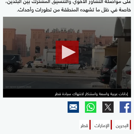
على مواصلة التشاور الأخوي والتنسيق المشترك بين البلدين،
خاصة في ظل ما تشهده المنطقة من تطورات وأحداث.
0
seconds
of
19
minutes,
58
seconds
إدانات عربية واسعة واستنكار لانتهاك سيادة قطر
البحرين
الإمارات
قطر