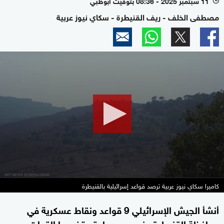
11 سبتمبر 2025 - 08:36 بتوقيت أبوظبي
l
مصطفى الخلف - ريف القنيطرة - سكاي نيوز عربية
0
seconds
of
2
minutes,
6
seconds
كاميرا سكاي نيوز عربية ترصد قواعد إسرائيلية بالقنيطرة
أنشأ الجيش الإسرائيلي 9 قواعد ونقاط عسكرية في
محافظة القنيطرة جنوبي سوريا، تستخدمها القوات