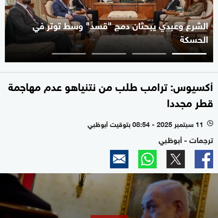
الشرع وعبدي يبحثان دمج "قسد" وسط توتر في
الحسكة
أكسيوس: ترامب طلب من نتنياهو عدم مهاجمة
قطر مجددا
11 سبتمبر 2025 - 08:54 بتوقيت أبوظبي
l
ترجمات - أبوظبي
0
seconds
of
2
minutes,
12