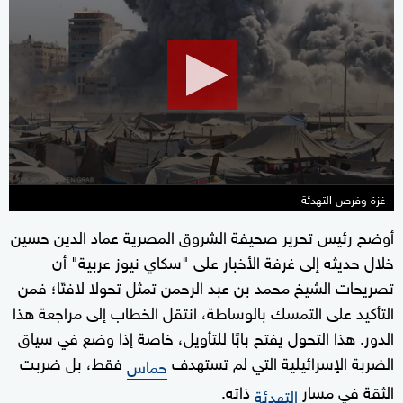
seconds
of
8
minutes,
42
seconds
غزة وفرص التهدئة
أوضح رئيس تحرير صحيفة الشروق المصرية عماد الدين حسين
خلال حديثه إلى غرفة الأخبار على "سكاي نيوز عربية" أن
تصريحات الشيخ محمد بن عبد الرحمن تمثل تحولا لافتًا؛ فمن
التأكيد على التمسك بالوساطة، انتقل الخطاب إلى مراجعة هذا
الدور. هذا التحول يفتح بابًا للتأويل، خاصة إذا وضع في سياق
الضربة الإسرائيلية التي لم تستهدف
فقط، بل ضربت
حماس
الثقة في مسار
ذاته.
التهدئة