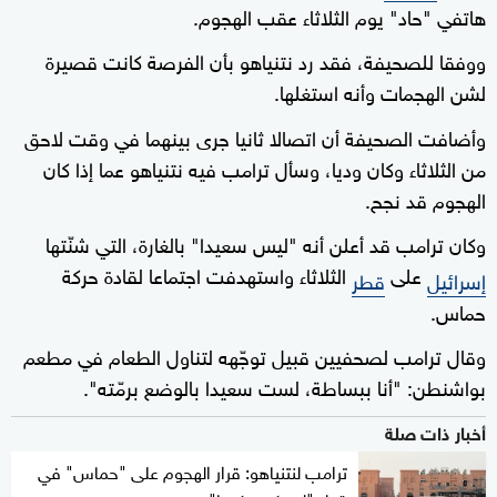
هاتفي "حاد" يوم الثلاثاء عقب الهجوم.
ووفقا للصحيفة، فقد رد نتنياهو بأن الفرصة كانت قصيرة
لشن الهجمات وأنه استغلها.
وأضافت الصحيفة أن اتصالا ثانيا جرى بينهما في وقت لاحق
من الثلاثاء وكان وديا، وسأل ترامب فيه نتنياهو عما إذا كان
الهجوم قد نجح.
وكان ترامب قد أعلن أنه "ليس سعيدا" بالغارة، التي شنّتها
على
الثلاثاء واستهدفت اجتماعا لقادة حركة
إسرائيل
قطر
حماس.
وقال ترامب لصحفيين قبيل توجّهه لتناول الطعام في مطعم
بواشنطن: "أنا ببساطة، لست سعيدا بالوضع برمّته".
أخبار ذات صلة
ترامب لنتنياهو: قرار الهجوم على "حماس" في