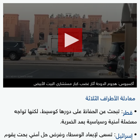
0
seconds
of
1
minute,
55
seconds
أكسيوس: هجوم الدوحة أثار غضب كبار مستشاري البيت الأبيض
معادلة الأطراف الثلاثة
•
: تبحث عن الحفاظ على دورها كوسيط، لكنها تواجه
قطر
معضلة أمنية وسياسية بعد الضربة.
•
: تسعى لإبعاد الوسطاء وفرض حل أمني بحت يقوم
إسرائيل