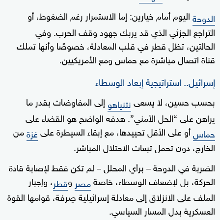
اليوم أمام خيارين: إما الاستمرار رغم الضغوط، أو
الدوحة
التراجع الجزئي الذي قد يربك جهود وقف الحرب. وفي
الحالتين، تظل قطر في قلب المعادلة، خصوصًا وأنها تملك
قناة اتصال مباشرة مع حماس ومع الأمريكيين.
إسرائيل.. استراتيجية إبعاد الوسطاء
بحسب حسين، لا يسعى
إلى المفاوضات بقدر ما
نتنياهو
يراهن على “الحل الأمني”. هدفه الواضح هو القضاء على
أو على الأقل تحييدها، مع إبقاء السيطرة على
من
حماس
غزة
الخارج، دون تحمل تبعات الاحتلال المباشر.
الضربة في الدوحة – برأي المحلل – لم تكن فقط لإصابة قادة
الحركة، بل لإضعاف الوسطاء، خاصة
و
، وإجبار
مصر
قطر
الملف على الانزلاق إلى معادلة إسرائيلية صِرفة، قوامها القوة
العسكرية بدل المسار السياسي.