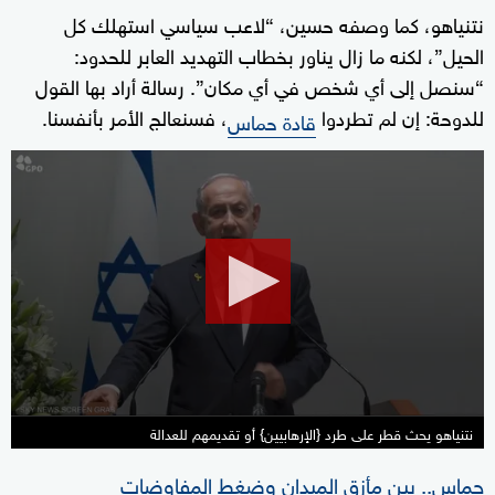
نتنياهو، كما وصفه حسين، “لاعب سياسي استهلك كل
الحيل”، لكنه ما زال يناور بخطاب التهديد العابر للحدود:
“سنصل إلى أي شخص في أي مكان”. رسالة أراد بها القول
للدوحة: إن لم تطردوا
، فسنعالج الأمر بأنفسنا.
قادة حماس
0
seconds
of
41
seconds
نتنياهو يحث قطر على طرد {الإرهابيين} أو تقديمهم للعدالة
حماس.. بين مأزق الميدان وضغط المفاوضات