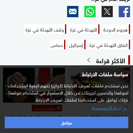
هجوم الدوحة
التهدئة في غزة
وقف التهدئة في غزة
اتفاق التهدئة في غزة
إسرائيل
حماس
الأكثر قراءة
سياسة ملفات الارتباط
نحن نستخدم ملفات تعريف الارتباط (كوكيز) لفهم كيفية استخدامك
لموقعنا ولتحسين تجربتك. من خلال الاستمرار في استخدام موقعنا ،
فإنك توافق على استخدامنا لملفات تعريف الارتباط.
سياسية الخصوصية
علوم
تغطية مستمرة
7 خطوات بسيطة للسيطرة
التصعيد بين أميركا وإيران.. آخر
موافق
على ارتفاع سكر الدم صباحا
الأخبار