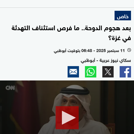
خاص
بعد هجوم الدوحة.. ما فرص استئناف التهدئة
في غزة؟
11 سبتمبر 2025 - 06:48 بتوقيت أبوظبي
l
سكاي نيوز عربية - أبوظبي
0
seconds
of
47
seconds