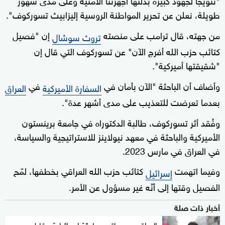
طويلة، نعلن عن تحرير المواطنة الروسية إليزابيث تسوركوف".
من جهته، قال ترامب على منصته
إن "فصيل
تروث سوشال
كتائب حزب الله أفرج الآن" عن تسوركوف التي قال إن
"شقيقتها أميركية".
وأضاف أن الباحثة "الآن بأمان في
في
السفارة الأميركية
العراق
بعدما تعرضت للتعذيب على مدى أشهر عدة".
وفُقد أثر تسوركوف، طالبة الدكتوراه في جامعة برينستون
الأميركية والباحثة في معهد نيولاينز للاستراتيجية والسياسة،
في العراق في مارس 2023.
وفيما اتهمت
كتائب حزب الله العراقي بخطفها، لمّح
إسرائيل
الفصيل وقتها إلى أنّه غير مسؤول عن الأمر.
أخبار ذات صلة
العراق يسعى لتحرير باحثة إسرائيلية مقابل سجين