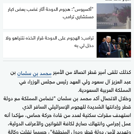
"أكسيوس": هجوم الدوحة أثار غضب بعض كبار
مستشاري ترامب
ترامب: الهجوم على الدوحة قرار اتخذه نتنياهو ولا
دخل لي به
كذلك تلقى أمير قطر اتصالا من الأمير
بن
محمد بن سلمان
عبد العزيز آل سعود ولي العهد رئيس مجلس الوزراء في
المملكة العربية السعودية.
وخلال الاتصال أكد محمد بن سلمان "تضامن المملكة مع دولة
قطر وإدانتها الشديدة للهجوم الإسرائيلي السافر الذي
استهدف مقرات سكنية لعدد من قادة حركة حماس، مؤكدا أنه
عمل إجرامي وانتهاك صارخ لكافة القوانين والأعراف الدولية،
وتهديد لأمن دولة قطر ودول المنطقة"، حسبما نقلت وكالة