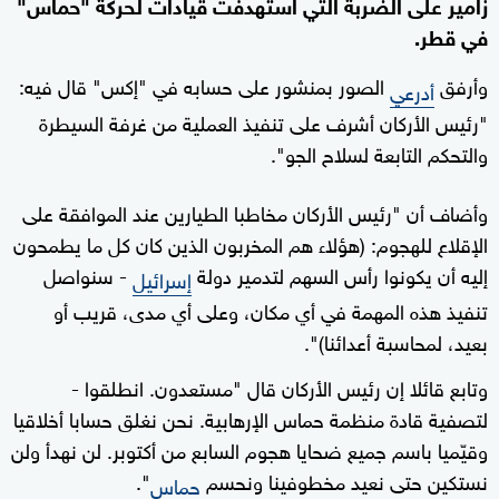
زامير على الضربة التي استهدفت قيادات لحركة "حماس"
في قطر.
وأرفق
الصور بمنشور على حسابه في "إكس" قال فيه:
أدرعي
"رئيس الأركان أشرف على تنفيذ العملية من غرفة السيطرة
والتحكم التابعة لسلاح الجو".
وأضاف أن "رئيس الأركان مخاطبا الطيارين عند الموافقة على
الإقلاع للهجوم: (هؤلاء هم المخربون الذين كان كل ما يطمحون
إليه أن يكونوا رأس السهم لتدمير دولة
- سنواصل
إسرائيل
تنفيذ هذه المهمة في أي مكان، وعلى أي مدى، قريب أو
بعيد، لمحاسبة أعدائنا)".
وتابع قائلا إن رئيس الأركان قال "مستعدون. انطلقوا -
لتصفية قادة منظمة حماس الإرهابية. نحن نغلق حسابا أخلاقيا
وقيّميا باسم جميع ضحايا هجوم السابع من أكتوبر. لن نهدأ ولن
نستكين حتى نعيد مخطوفينا ونحسم
".
حماس