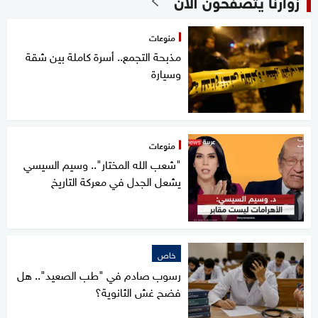
زوارنا يتصفحون الآن
منوعات
مذبحة التجمع.. أسرة كاملة بين شقة
وسيارة
منوعات
"شعب الله المختار".. وسيم السيسي
يشعل الجدل في معركة التاريخ
خاص
رسوب صادم في "طب الصعيد".. هل
فضح غش الثانوية؟