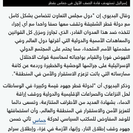
إسرائيل تستهدف قادة الصف الأول في حماس بقطر
وقال البديوي إن "دول مجلس التعاون تتضامن بشكل كامل
مع دولة قطر الشقيقة وتقف معها صفا واحدا مع أي إجراء
تتخذه ضد هذا العدوان الغادر، الذي تجاوز ومزق كل القوانين
والمعاهدات الأممية والدولية التي أقرتها دول العالم وفي
مقدمتها الأمم المتحدة، مما يحتم على المجتمع الدولي
النهوض فورا والقيام بواجباته لمحاسبة قوات الاحتلال
الإسرائيلية على جرائمها الوحشية والخطيرة وردعه عن كافة
ممارساته التي باتت تزعزع الاستقرار والأمن في المنطقة".
وذكر البديوي أن "لدولة قطر جهود قيمة وكبيرة في الوساطات
لحل النزاعات والصراعات الإقليمية والدولية ووقف إراقة
الدماء، بشهادة العديد من الأطراف المتنازعة، وتسعى دائما
لتعزيز الأمن والاستقرار في المنطقة والعالم، وأن استضافتها
للوفد المفاوض للمكتب السياسي لحركة
تأتي ضمن
حماس
جهود وقف إطلاق النار، وإنهاء الأزمة في غزة، وإطلاق سراح