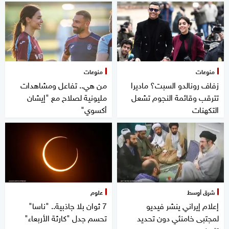
منوعات
منوعات
زفاف رونالدو السبت؟ ماديرا
من هي.. تفاعل ومشاهدات
تترقب وقائمة النجوم تشعل
مليونية لصلاح مع "إيشان
التكهنات
أكسوي"
شرق أوسط
علوم
إعلام إيراني ينشر فيديو
7 ثوان بلا جاذبية.. "ناسا"
لمجتبى خامنئي دون تحديد
تحسم جدل "كارثة الأربعاء"