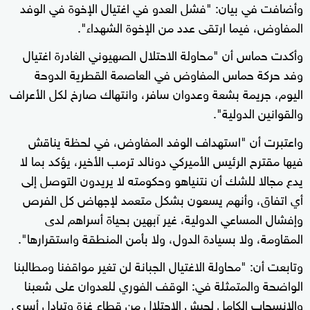
وأضافت في بيان: "فشل العدو في اغتيال الإخوة في الوفد
المفاوض، فيما ارتقى عدد من الإخوة الشهداء".
وأكدت حماس أن "محاولة الاحتلال الصهيوني الغادرة اغتيال
وفد حركة حماس المفاوض في العاصمة القطرية الدوحة
اليوم، جريمة بشعة وعدوان سافر، وانتهاك صارخ لكل الأعراف
والقوانين الدولية".
واعتبرت أن "استهداف الوفد المفاوض، في لحظة يناقش
فيها مقترح الرئيس الأميركي دونالد ترمب الأخير، يؤكد بما لا
يدع مجالا للشك أن نتنياهو وحكومته لا يريدون التوصل إلى
أي اتفاق، وأنهم يسعون بشكل متعمد لإجهاض كل الفرص
وإفشال المساعي الدولية، غير آبهين بحياة أسراهم لدى
المقاومة، ولا بسيادة الدول، ولا بأمن المنطقة واستقرارها".
وتابعت أن: "محاولة الاغتيال الجبانة لن تغير مواقفنا ومطالبنا
الواضحة والمتمثلة في: الوقف الفوري للعدوان على شعبنا
والانسحاب الكامل لجيش الاحتلال من قطاع غزة وتبادل أسرى