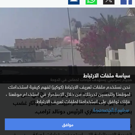
سياسة ملفات الارتباط
هجوم إسرائيلي يستهدف قيادات لحماس في الدوحة
نحن نستخدم ملفات تعريف الارتباط (كوكيز) لفهم كيفية استخدامك
قال موقع "أكسيوس" إن الهجوم الإسرائيلي على
لموقعنا ولتحسين تجربتك. من خلال الاستمرار في استخدام موقعنا ،
فإنك توافق على استخدامنا لملفات تعريف الارتباط.
الدوحة، يوم الثلاثاء، صدم البيت الأبيض وأثار غضب
سياسية الخصوصية
بعض كبار مستشاري الرئيس دونالد ترامب.
وأوضح الموقع أن سبب غضب كبار مستشاري
من
موافق
ترامب
الضربة الإسرائيلية التي استهدفت قيادات لحركة
في
حماس