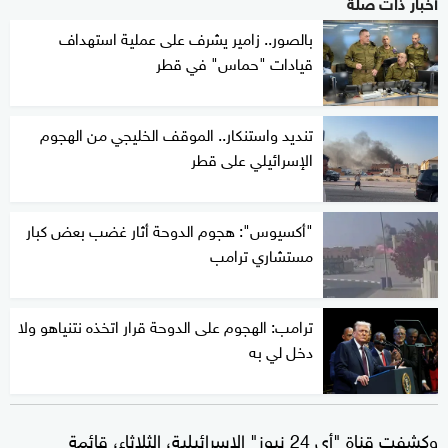
أخبار ذات صلة
بالصور.. زامير يشرف على عملية استهداف
قيادات "حماس" في قطر
تنديد واستنكار.. الموقف الخليجي من الهجوم
الإسرائيلي على قطر
"أكسيوس": هجوم الدوحة أثار غضب بعض كبار
مستشاري ترامب
ترامب: الهجوم على الدوحة قرار اتخذه نتنياهو ولا
دخل لي به
وكشفت قناة "أي 24 نيوز" الإسرائيلية، الثلاثاء، قائمة