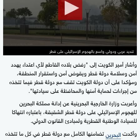
minutes,
21
seconds
تنديد عربي ودولي واسع بالهجوم الإسرائيلي على قطر
وأشار أمير الكويت إلى "رفض بلاده القاطع لأي اعتداء يهدد
أمن وسلامة دولة قطر ويقوض أمن واستقرار المنطقة،
ومؤكدا على أن دولة الكويت تقف مع دولة قطر فيما تتخذه
من إجراءات لحماية أمنها والمحافظة على سيادتها".
وأعربت وزارة الخارجية البحرينية عن إدانة مملكة البحرين
للهجوم الإسرائيلي على دولة قطر الشقيقة، باعتباره انتهاكا
للسيادة الوطنية القطرية ولمبادئ القانون الدولي.
وأكدت
تضامنها الكامل مع دولة قطر في كل ما تتخذه
البحرين