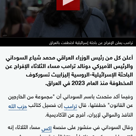
ترامب يعلن الإفراج عن باحثة إسرائيلية اختطفت بالعراق
أعلن كل من رئيس الوزراء العراقي محمد شياع السوداني
والرئيس الأميركي دونالد ترامب مساء الثلاثاء الإفراج عن
الباحثة الإسرائيلية-الروسية إليزابيث تسوركوف
المخطوفة منذ العام 2023 في العراق.
وفيما أكد متحدث باسم السوداني أن "مجموعة من الخارجين
عن القانون" خطفتها، قال
إن فصيل كتائب
ترامب
حزب الله
النافذ والموالي لإيران، أفرج عن الأكاديمية.
وقال السوداني في منشور على منصة
مساء الثلاثاء إنه
إكس
"تتويجا لجهود كبيرة بذلتها أجهزتنا الأمنية وعلى مدى شهور