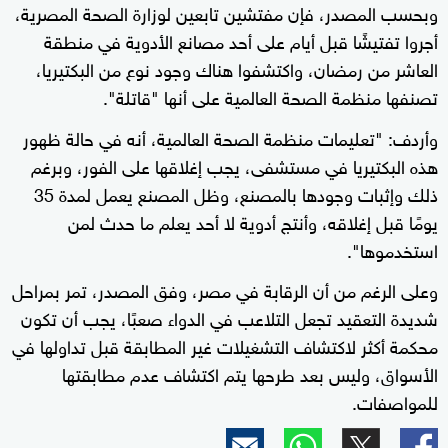
وبحسب المصدر، فإن مفتشين تابعين لوزارة الصحة المصرية،
أجروا تفتيشًا قبل أيام على أحد مصانع الأدوية في منطقة
العاشر من رمضان، واكتشفوا هناك وجود نوع من البكتيريا،
تصنفها منظمة الصحة العالمية على أنها "قاتلة".
وأردف: "تعليمات منظمة الصحة العالمية، أنه في حالة ظهور
هذه البكتيريا في مستشفى، يجب إغلاقها على الفور، وبرغم
ذلك وإثبات وجودها بالمصنع، وظل المصنع يعمل لمدة 35
يومًا قبل إغلاقه، وأنتج أدوية لا أحد يعلم ما حدث لمن
استخدموها".
وعلى الرغم من أن الرقابة في مصر، وفق المصدر، تمر بمراحل
شديدة التعقيد تجعل التلاعب في الدواء صعبًا، يجب أن تكون
محكمة أكثر لاكتشاف التشغيلات غير المطابقة قبل تداولها في
الأسواق، وليس بعد طرحها يتم اكتشاف عدم مطابقتها
للمواصفات.