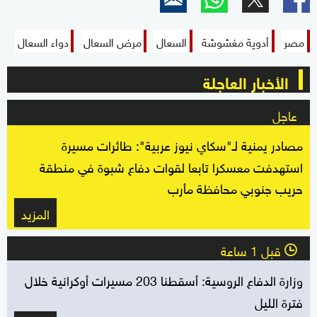
مصر
أدوية مغشوشة
السعال
مرض السعال
دواء السعال
الأخبار العاجلة
عاجل
مصادر يمنية لـ"سكاي نيوز عربية": طائرات مسيرة
استهدفت معسكرا تابعا لقوات دفاع شبوة في منطقة
حريب جنوبي محافظة مأرب
المزيد
قبل 1 ساعة
l
وزارة الدفاع الروسية: أسقطنا 203 مسيرات أوكرانية خلال
فترة الليل