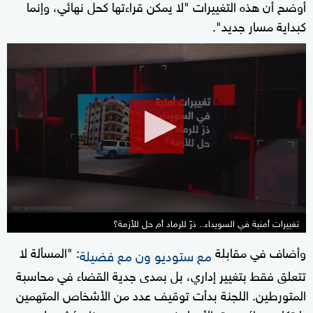
أوضح أن هذه التغييرات "لا يمكن قراءتها كحل نهائي، وإنما
كبداية مسار جديد".
0
seconds
of
11
minutes,
23
seconds
تغييرات أمنية في السويداء.. ذرّ للرماد أم حل للأزمة؟
وأضاف في مقابلة
: "المسألة لا
مع ستوديو ون مع فضيلة
تتعلق فقط بتغيير إداري، بل بمدى جدية القضاء في محاسبة
المتورطين. اللجنة بدأت توقيف عدد من الأشخاص المتهمين