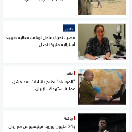
خاص
مصر.. تحرك عاجل لوقف فعالية طبيبة
أسترالية مثيرة للجدل
عالم
"الموساد" يطيح بقيادات بعد فشل
عملية استهداف لإيران
رياضة
بـ24 مليون يورو.. فينيسيوس مع ريال