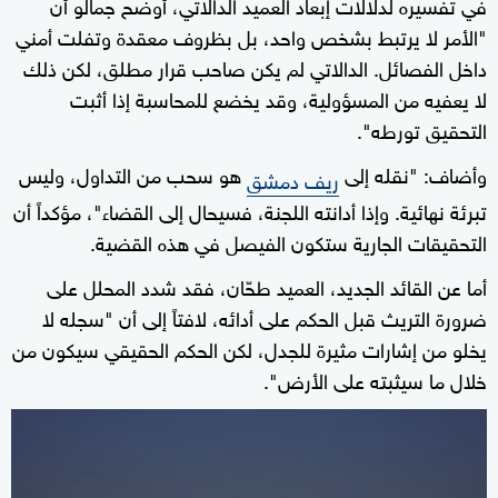
في تفسيره لدلالات إبعاد العميد الدالاتي، أوضح جمالو أن
"الأمر لا يرتبط بشخص واحد، بل بظروف معقدة وتفلت أمني
داخل الفصائل. الدالاتي لم يكن صاحب قرار مطلق، لكن ذلك
لا يعفيه من المسؤولية، وقد يخضع للمحاسبة إذا أثبت
التحقيق تورطه".
وأضاف: "نقله إلى
هو سحب من التداول، وليس
ريف دمشق
تبرئة نهائية. وإذا أدانته اللجنة، فسيحال إلى القضاء"، مؤكداً أن
التحقيقات الجارية ستكون الفيصل في هذه القضية.
أما عن القائد الجديد، العميد طحّان، فقد شدد المحلل على
ضرورة التريث قبل الحكم على أدائه، لافتاً إلى أن "سجله لا
يخلو من إشارات مثيرة للجدل، لكن الحكم الحقيقي سيكون من
خلال ما سيثبته على الأرض".
0
seconds
of