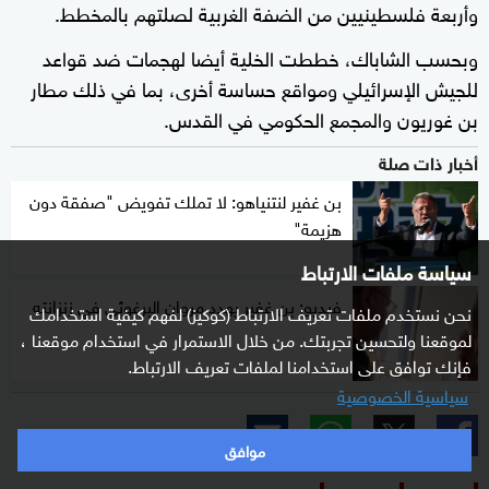
وأربعة فلسطينيين من الضفة الغربية لصلتهم بالمخطط.
وبحسب الشاباك، خططت الخلية أيضا لهجمات ضد قواعد
للجيش الإسرائيلي ومواقع حساسة أخرى، بما في ذلك مطار
بن غوريون والمجمع الحكومي في القدس.
أخبار ذات صلة
بن غفير لنتنياهو: لا تملك تفويض "صفقة دون
هزيمة"
سياسة ملفات الارتباط
فيديو: بن غفير يهدد مروان البرغوثي في زنزانته
نحن نستخدم ملفات تعريف الارتباط (كوكيز) لفهم كيفية استخدامك
لموقعنا ولتحسين تجربتك. من خلال الاستمرار في استخدام موقعنا ،
فإنك توافق على استخدامنا لملفات تعريف الارتباط.
سياسية الخصوصية
موافق