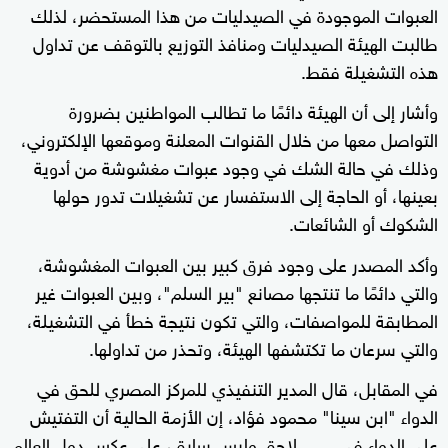
العبوات الموجودة في الصيدليات من هذا المستحضر، لذلك
طالبت الهيئة الصيدليات ومنافذ التوزيع بالتوقف عن تداول
هذه التشغيلة فقط.
وأشار إلى أن الهيئة دائمًا ما تطالب المواطنين بضرورة
التواصل معها من خلال القنوات المعلنة وموقعها الإلكتروني،
وذلك في حالة الشك في وجود عبوات مغشوشة من أدوية
بعينها، أو الحاجة إلى الاستفسار عن تشغيلات تدور حولها
الشكوك أو الشائعات.
وأكد المصدر على وجود فرق كبير بين العبوات المغشوشة،
والتي دائمًا ما تنتجها مصانع "بير السلم"، وبين العبوات غير
المطابقة للمواصفات، والتي تكون نتيجة خطأ في التشغيلة،
والتي سرعان ما تكتشفها الهيئة، وتحذر من تداولها.
في المقابل، قال المدير التنفيذي للمركز المصري للحق في
الدواء "ابن سينا" محمود فؤاد، إن الأزمة الحالية أن التفتيش
على الدواء في
لاحق وليس سابق، على عكس دول العالم
مصر