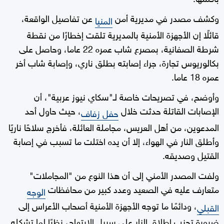
وكشف مصدر في مديرية أمن
عن تفاصيل الواقعة،
المنيا
قائلًا إن الأجهزة الأمنية بالمديرية تلقت إخطارًا من نقطة
شرطة الصفانية، بمصرع شاب عمره 22 عاما، وحاصل على
بكالوريوس تجارة، جراء إصابته بطلق ناري، وإصابة شاب أخر
عمره 18 عاما.
وأوضح، في تصريحات خاصة لـ"سكاي نيوز عربية"، أن
الإصابات القاتلة حدثت خلال
، حيث حاول أحد
حفل زفاف
المدعوين، من أهل العريس، مجاملة العائلة، فأخرج سلاحًا ناريًا
وأطلق النار في الهواء، إلا أن يده اختلت ما تسبب في إصابة
القتيل وصديقه.
ولفت المصدر الأمني إلى أن هذا النوع من "المجاملات"
متعارف عليه في الصعيد وعدد كبير من محافظات
الوجه
، ودائمًا ما توجه الأجهزة الأمنية أصحاب الأعراس إلى
القبلي
ضرورة تجنب إطلاق النار على سبيل الابتهاج، نظرًا لما تشكله