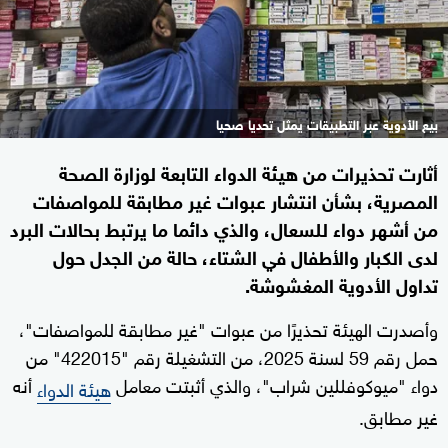
بيع الأدوية عبر التطبيقات يمثل تحديا صحيا
أثارت تحذيرات من هيئة الدواء التابعة لوزارة الصحة
المصرية، بشأن انتشار عبوات غير مطابقة للمواصفات
من أشهر دواء للسعال، والذي دائما ما يرتبط بحالات البرد
لدى الكبار والأطفال في الشتاء، حالة من الجدل حول
تداول الأدوية المغشوشة.
وأصدرت الهيئة تحذيرًا من عبوات "غير مطابقة للمواصفات"،
حمل رقم 59 لسنة 2025، من التشغيلة رقم "422015" من
دواء "ميوكوفللين شراب"، والذي أثبتت معامل
أنه
هيئة الدواء
غير مطابق.