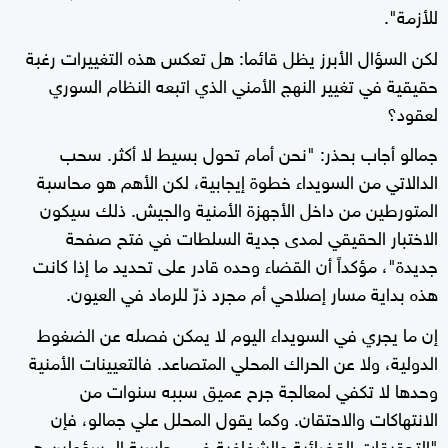
للأزمة".
لكن السؤال الأبرز يظل قائما: هل تعكس هذه التغييرات رغبة
حقيقية في تغيير النهج الأمني الذي اتبعه النظام السوري
لعقود؟
جمالو أجاب بحذر: "نحن أمام تحول بسيط لا أكثر. سحب
الدالاتي من السويداء خطوة إيجابية، لكن الأهم هو محاسبة
المتورطين من داخل الأجهزة الأمنية والجيش. ذلك سيكون
الاختبار الحقيقي لمدى جدية السلطات في فتح صفحة
جديدة"، مؤكداً أن القضاء وحده قادر على تحديد ما إذا كانت
هذه بداية مسار إصلاحي أم مجرد ذرّ للرماد في العيون.
إن ما يجري في السويداء اليوم لا يمكن فصله عن الضغوط
الدولية، ولا عن الحراك المحلي المتصاعد. فالتعيينات الأمنية
وحدها لا تكفي لمعالجة جرح عميق سببه سنوات من
الانتهاكات والاحتقان. وكما يقول المحلل علي جمالو، فإن
"التحقيقات القضائية والشفافية في محاسبة المسؤولين هي