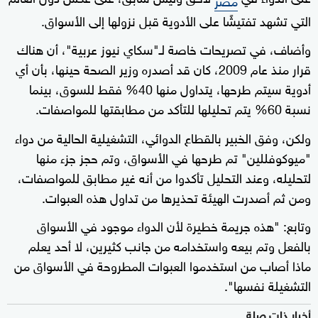
التي تشهد تفتيشًا على الأدوية قبل نزولها إلى الأسواق.
وأضاف، في تصريحات خاصة لـ"سكاي نيوز عربية"، أن هناك
قرار منذ عام 2009، كان قد أصدره وزير الصحة حينها، بأن أي
أدوية سيتم طرحها، يتداول منها 40% فقط للسوق، بينما
نسبة 60% يتم تحليلها للتأكد من مطابقتها للمواصفات.
ولكن، وفق الخبير بالقطاع الدوائي، التشغيلية الحالية من دواء
"ميوكوفللين" تم طرحها في الأسواق، وتم حجز جزء منها
لتحليله، وعند التحليل تأكدوا من أنه غير مطابق للمواصفات،
ومن ثم أصدرت الهيئة تحذيرها من تداول هذه العبوات.
وتابع: "هذه جريمة خطيرة لأن الدواء موجود في الأسواق
بالفعل وتم بيعه واستخدامه من جانب كثيرين، لا أحد يعلم
ماذا أصاب من استخدموا العبوات المطروحة في الأسواق من
التشغيلة نفسها".
أخبار ذات صلة