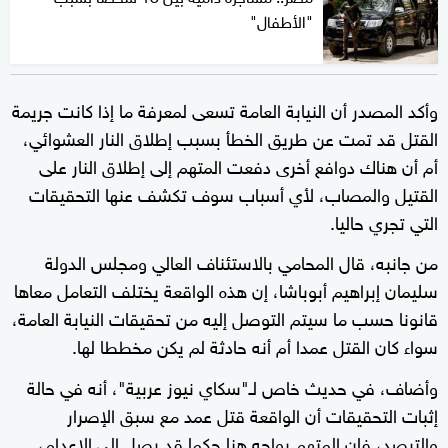
"الأطفال"
وأكد المصدر أن النيابة العامة تسعى لمعرفة ما إذا كانت جريمة
القتل قد تمت عن طريق الخطأ بسبب إطلاق النار العشوائي،
أم أن هناك دوافع أخرى دفعت المتهم إلى إطلاق النار على
القتيل والمصاب، لأي أسباب سوف تكشف عنها التحقيقات
التي تجري حاليا.
من جانبه، قال المحامي بالاستئناف العالي ومجلس الدولة
سليمان إبراهيم أبوباشا، إن هذه الواقعة يختلف التعامل معاها
قانونا حسب ما سيتم التوصل إليه من تحقيقات النيابة العامة،
سواء كان القتل عمدا أم أنه حادثة لم يكن مخططا لها.
وأضاف، في حديث خاص لـ"سكاي نيوز عربية"، أنه في حالة
إثبات التحقيقات أن الواقعة قتل عمد مع سبق الإصرار
والترصد، فإن المتهم يواجه هنا حكما قد يصل إلى الإعدام،