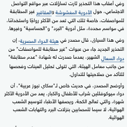
وفي أعقاب هذا التحذير ثارت تساؤلات عبر مواقع التواصل
الاجتماعي، حول
و
غير المطابقة
الأدوية المغشوشة
العقاقير
للمواصفات، خاصة تلك التي تعد من الأكثر رواجًا واستخدامًا،
في مواسم محددة، مثل أدوية "البرد" و"الحساسية" وغيرها.
وفي هذا السياق، قال مصدر في
، إن
هيئة الدواء المصرية
التحذير الجديد جاء من عبوات "غير مطابقة للمواصفات" من
الشهير، بعدما صدرت له شهادة "عدم مطابقة"
دواء السعال
من جانب معامل الهيئة، التي تتولى تحليل العينات وفحصها
للتأكد من صلاحيتها للتداول.
وأوضح المصدر، في حديث خاص لـ"سكاي نيوز عربية"، أن
دواء ميوكوفللين شراب للأطفال والكبار، يعد من الأدوية الأكثر
شهرة، والتي تعالج الكحة، ويصفها الأطباء لتوسيع الشعب
الهوائية، لا سيما للمصابين بنزلات البرد والتهابات الشعب
الهوائية.