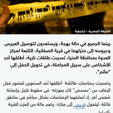
الشرطة المصرية - أرشيفية
بينما الجميع في حالة بهجة، ويستعدون لتوصيل العريس
وعروسه إلى منزلهما في قرية الصفانية، التابعة لمركز
العدوة بمحافظة المنيا، تسببت طلقات نارية، أطلقها أحد
الأشخاص على سبيل المجاملة، في تحويل الحفل إلى
"مأتم".
وتسببت رصاصات طائشة -أطلقها أحد المدعوين لحضور حفل
الزفاف من "مسدس" كان بحوزته- في سقوط قتيل وإصابة
شخص أخر، إذ أصابتهما الرصاصات بشكل مباشر في مناطق
قاتلة، ليتحول
إلى جنازة، وتعم حالة من الحزن القرية
الزفاف
بأكملها.