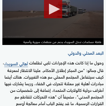
1
minute,
37
seconds
قافلة مساعدات تدخل السويداء بدعم من منظمات سورية وأممية
البعد المحلي والدولي
وحول ما إذا كانت هذه الإجراءات تلبي تطلعات
،
أهالي السويداء
قال جمالو: "من المبكر إطلاق الأحكام. علينا الانتظار لمعرفة
كيف سيتفاعل المجتمع المحلي مع هذه التغييرات. هناك أيضا
مبادرات أهلية غير معلنة تتحرك في الخفاء، وربما يشارك فيها
أطراف دولية كالولايات المتحدة، إضافة إلى شخصيات من
المجتمع المدني"، مضيفاً أن "هذه التحركات تتقاطع مع
القرارات الرسمية، ما قد يفتح الباب أمام معالجة أوسع