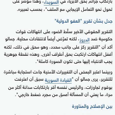
بارتكاب جرائم بحق الأبرياء في
، وهذا مؤشر على
السويداء
تحول نحو التعامل الإيجابي مع الملف"، بحسب تعبيره.
جدل بشأن تقرير "العفو الدولية"
التقرير الحقوقي الأخير سلّط الضوء على انتهاكات قوات
حكومية ضد
، لكنه تعرّض أيضاً لانتقادات محلية. جمالو
الدروز
أكد أن "التقرير ركز على جانب محدد، وهو محق في ذلك، لكنه
أغفل انتهاكات ارتكبت بحق أطراف أخرى. وهذه نقطة جوهرية
يجب الانتباه إليها حتى تكون الصورة كاملة".
وبينما اعتبر البعض أن التغييرات الأمنية جاءت استجابة مباشرة
للتقرير، يرى جمالو أن "
سبق أن اعترفت
القيادة السورية
بوقوع تجاوزات، والرئيس نفسه أقر بارتكابات مدانة أكثر من
مرة، ما يعني أن المسألة أعمق من مجرد ضغط خارجي".
بين الإصلاح والمناورة