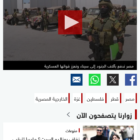
of
0
seconds
مصر تدفع بآلاف الجنود إلى سيناء وتعزز قواتها العسكرية
مصر
قطر
فلسطين
غزة
الخارجية المصرية
زوارنا يتصفحون الآن
منوعات
زفاف رونالدو السبت؟ ماديرا تترقب