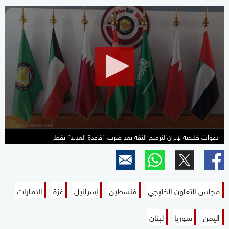
0
seconds
of
2
minutes,
16
seconds
دعوات خليجية لإيران لترميم الثقة بعد ضرب "قاعدة العديد" بقطر
مجلس التعاون الخليجي
فلسطين
إسرائيل
غزة
الإمارات
اليمن
سوريا
لبنان