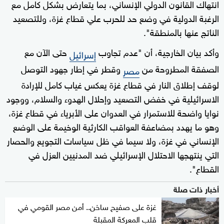
انتهاك القانون الدولي الإنساني، بما يتعارض بشكل كامل مع
الرغبة الدولية في وضع حد للحرب علي قطاع غزة، وللتصعيد
الناتج عنها بالمنطقة".
وأكد بيان الخارجية، أن "عدم تجاوب
حتى الآن مع
إسرائيل
الصفقة المطروحة من
وقطر في إطار جهود التوصل
مصر
لوقف إطلاق النار في قطاع غزة يعكس غياب كامل للإرادة
الاسرائيلية في خفض التصعيد وإحلال الهدوء والسلام، ووجود
نوايا واضحة للاستمرار في العدوان على الأبرياء في قطاع غزة،
وهو ما يهدد بمضاعفة العواقب الكارثية الوخيمة على الوضع
الإنساني في غزة، ولا سيما في ظل سياسات التجويع والحصار
التي ينتهجها الاحتلال الإسرائيلي ضد المدنيين العزل في
القطاع".
أخبار ذات صلة
غزة على صفيح ساخن.. أمن مصر القومي في
قلب المعركة المقبلة