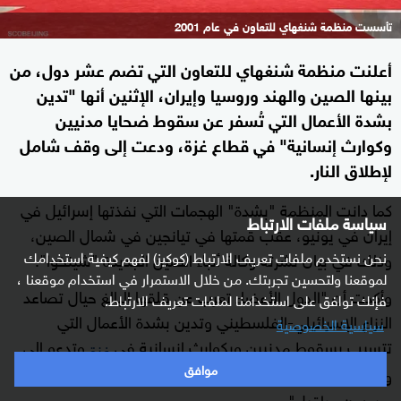
تأسست منظمة شنغهاي للتعاون في عام 2001
أعلنت منظمة شنغهاي للتعاون التي تضم عشر دول، من
بينها الصين والهند وروسيا وإيران، الإثنين أنها "تدين
بشدة الأعمال التي تُسفر عن سقوط ضحايا مدنيين
وكوارث إنسانية" في قطاع غزة، ودعت إلى وقف شامل
لإطلاق النار.
كما دانت المنظمة "بشدة" الهجمات التي نفذتها إسرائيل في
سياسة ملفات الارتباط
إيران في يونيو، عقب قمتها في تيانجين في شمال الصين،
نحن نستخدم ملفات تعريف الارتباط (كوكيز) لفهم كيفية استخدامك
وذلك في بيان نشرته وكالة أنباء الصين الجديدة "شينخوا".
لموقعنا ولتحسين تجربتك. من خلال الاستمرار في استخدام موقعنا ،
وأكدت أن "الدول الأعضاء تعرب عن قلقها البالغ حيال تصاعد
فإنك توافق على استخدامنا لملفات تعريف الارتباط.
النزاع الإسرائيلي-الفلسطيني وتدين بشدة الأعمال التي
سياسية الخصوصية
تتسبب بسقوط مدنيين وبكوارث إنسانية في
وتدعو إلى
غزة
موافق
وقف إطلاق نار شامل ودائم و(إيصال) المساعدات الإنسانية
من دون عراقيل".