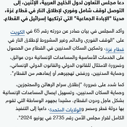
دعا مجلس التعاون لدول الخليج العربية، الإثنين، إلى
التوصل لوقف شامل وفوري لإطلاق النار في قطاع غزة،
مدينا "الإبادة الجماعية" التي ترتكبها إسرائيل في القطاع.
وأكد المجلس في بيان صادر عن دورته رقم 65 في
الكويت
على "الوقف الفوري والدائم وغير المشروط لإطلاق النار في
، وتمكين السكان المدنيين في القطاع من الحصول
قطاع غزة
على الخدمات الأساسية والمساعدات الإنسانية دون عوائق،
وضرورة الامتثال للقانون الدولي والقانون الدولي الإنساني،
وحماية المدنيين، ورفض تهجيرهم أو إبعادهم من القطاع".
كما شدد على ضرورة "إطلاق سراح الرهائن والمحتجزين،
وحماية السكان المدنيين، وتسهيل ايصال المساعدات الإنسانية
بشكل عاجل ودون انقطاع، مشيدا بجهود الوساطة التي تقوم
بها دولة قطر ومصر و
، داعيا إلى التنفيذ
الولايات المتحدة
الكامل لقرار مجلس الأمن رقم 2735 في يونيو 2024".