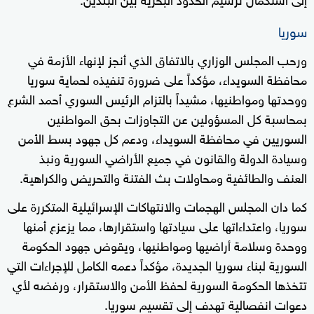
سوريا
ورحب المجلس الوزاري بالاتفاق الذي أنجز لإنهاء الأزمة في
محافظة السويداء، مؤكداً على ضرورة تنفيذه لحماية سوريا
ووحدتها ومواطنيها، مشيداً بالتزام الرئيس السوري أحمد الشرع
بمحاسبة كل المسؤولين عن التجاوزات بحق المواطنين
السوريين في محافظة السويداء، ودعم كل جهود بسط الأمن
وسيادة الدولة والقانون في جميع الأراضي السورية ونبذ
العنف والطائفية ومحاولات بث الفتنة والتحريض والكراهية.
كما دان المجلس الهجمات والانتهاكات الإسرائيلية المتكررة على
سوريا، واعتداءاتها على سيادتها واستقرارها، مما يزعزع أمنها
ووحدة وسلامة أراضيها ومواطنيها، ويقوض جهود الحكومة
السورية لبناء سوريا الجديدة، مؤكداً دعمه الكامل للإجراءات التي
تتخذها الحكومة السورية لحفظ الأمن والاستقرار، ورفضه لأي
دعوات انفصالية تهدف إلى تقسيم سوريا.