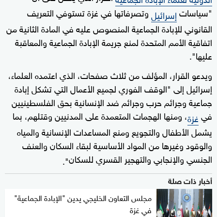
"سياسات
وتصرفاتها في غزة تستوفي التعريف
إسرائيل
القانوني للإبادة الجماعية المنصوص عليه في المادة الثانية من
اتفاقية الأمم المتحدة لمنع جريمة الإبادة الجماعية والمعاقبة
عليها".
ويدعو القرار، المؤلف من ثلاث صفحات، الذي اعتمده العلماء،
إسرائيل إلى "الوقف الفوري لجميع الأعمال التي تشكل إبادة
جماعية وجرائم حرب وجرائم ضد الإنسانية بحق الفلسطينيين
في
، ومنها الهجمات المتعمدة على المدنيين وقتلهم، بما
غزة
يشمل الأطفال والتجويع ومنع المساعدات الإنسانية والمياه
والوقود وغيرها من المواد الأساسية لبقاء السكان والعنف
الجنسي والإنجابي والتهجير القسري للسكان
".
أخبار ذات صلة
مجلس التعاون الخليجي يدين "الإبادة الجماعية"
في غزة