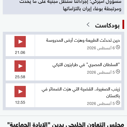
مسؤول أميركي: إجراءاتنا ستظل مبنية على ما يحدث
ومرتبطة بوفاء إيران بالتزاماتها
بودكاست
حين تحدثت الطبيعة وهزت أرض المحروسة
6 أغسطس 2026
l
21:06
"السلطان المصري" في طرابزون التركي
5 أغسطس 2026
l
25:58
زينب الصغيرة.. القضية التي هزت الضمائر في
باكستان
12:55
5 أغسطس 2026
l
مجلس التعاون الخليجي يدين "الإبادة الجماعية"