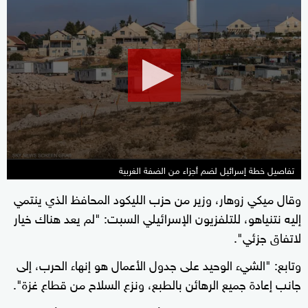
0
seconds
of
12
minutes,
54
seconds
تفاصيل خطة إسرائيل لضم أجزاء من الضفة الغربية
وقال ميكي زوهار، وزير من حزب الليكود المحافظ الذي ينتمي
إليه نتنياهو، للتلفزيون الإسرائيلي السبت: "لم يعد هناك خيار
لاتفاق جزئي".
وتابع: "الشيء الوحيد على جدول الأعمال هو إنهاء الحرب، إلى
جانب إعادة جميع الرهائن بالطبع، ونزع السلاح من قطاع غزة".