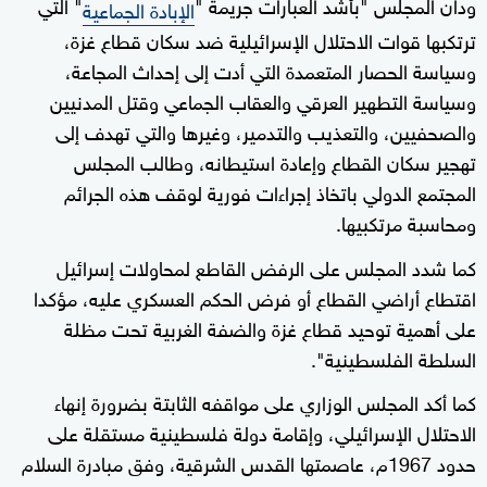
ودان المجلس "بأشد العبارات جريمة "
" التي
الإبادة الجماعية
ترتكبها قوات الاحتلال الإسرائيلية ضد سكان قطاع غزة،
وسياسة الحصار المتعمدة التي أدت إلى إحداث المجاعة،
وسياسة التطهير العرقي والعقاب الجماعي وقتل المدنيين
والصحفيين، والتعذيب والتدمير، وغيرها والتي تهدف إلى
تهجير سكان القطاع وإعادة استيطانه، وطالب المجلس
المجتمع الدولي باتخاذ إجراءات فورية لوقف هذه الجرائم
ومحاسبة مرتكبيها.
كما شدد المجلس على الرفض القاطع لمحاولات إسرائيل
اقتطاع أراضي القطاع أو فرض الحكم العسكري عليه، مؤكدا
على أهمية توحيد قطاع غزة والضفة الغربية تحت مظلة
السلطة الفلسطينية".
كما أكد المجلس الوزاري على مواقفه الثابتة بضرورة إنهاء
الاحتلال الإسرائيلي، وإقامة دولة فلسطينية مستقلة على
حدود 1967م، عاصمتها القدس الشرقية، وفق مبادرة السلام