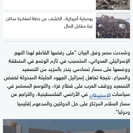
بوصاية أميركية.. الكشف عن خطة لمغادرة سكان
غزة مقابل المال
وشددت مصر وفق البيان "على رفضها القاطع لهذا النهج
الإسرائيلي العدواني، المتسبب في تأزم الوضع في المنطقة
ووضعها على مسار تصادمي ينذر بالمزيد من التصعيد
والصراع، نتيجة تجاهل إسرائيل الجهود الحثيثة المبذولة لخفض
التصعيد ووقف الحرب على قطاع غزة، والتوسع المستمر في
سياسات
في الأراضي الفلسطينية، والتراجع عن
الاستيطان
مسار السلام المرتكز على حل الدولتين والمدعوم إقليميا
ودوليا".
0
seconds