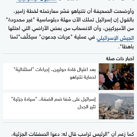
وأوضحت الصحيفة أن نتنياهو فسّر معارضته لخطة زامير،
بالقول إن إسرائيل تملك الآن مهلة دبلوماسية "غير محدودة"
من الأميركيين، وأن الانسحاب من بعض الأراضي التي احتلها
في عملية "عربات جدعون" سيكلّف"ثمنا
الجيش الإسرائيلي
باهظا".
أخبار ذات صلة
بعد اغتيال قادة حوثيين.. إجراءات "استثنائية"
لحماية نتنياهو
إسرائيل على شفا ضم الضفة.. "سيادة جزئية"
تثير الجدل
كما زعم أن "الرئيس ترامب قال له: دعوا الصفقات الجزئية،