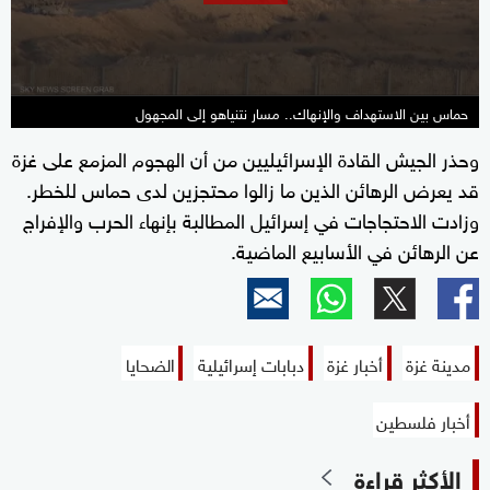
seconds
حماس بين الاستهداف والإنهاك.. مسار نتنياهو إلى المجهول
وحذر الجيش القادة الإسرائيليين من أن الهجوم المزمع على غزة
قد يعرض الرهائن الذين ما زالوا محتجزين لدى حماس للخطر.
وزادت الاحتجاجات في إسرائيل المطالبة بإنهاء الحرب والإفراج
عن الرهائن في الأسابيع الماضية.
مدينة غزة
أخبار غزة
دبابات إسرائيلية
الضحايا
أخبار فلسطين
الأكثر قراءة