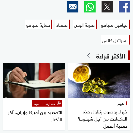
بنيامين نتنياهو
ضربة اليمن
صنعاء
حماية نتنياهو
يسرائيل كاتس
الأكثر قراءة
علوم
تغطية مستمرة
خبراء يوصون بتناول هذه
التصعيد بين أميركا وإيران.. آخر
المكملات من أجل شيخوخة
الأخبار
صحية أفضل