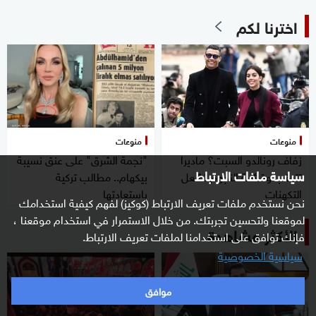
اخترنا لكم
منوعات
منوعات
زفاف رونالدو السبت؟ ماديرا
"نجمة الشرق" على عنق نسيبة
سياسة ملفات الارتباط
تترقب وقائمة النجوم تشعل
بيكهام.. مطالب تركية
التكهنات
باستعادتها
نحن نستخدم ملفات تعريف الارتباط (كوكيز) لفهم كيفية استخدامك
لموقعنا ولتحسين تجربتك. من خلال الاستمرار في استخدام موقعنا ،
الأكثر مشاهدة
فإنك توافق على استخدامنا لملفات تعريف الارتباط.
سياسية الخصوصية
موافق