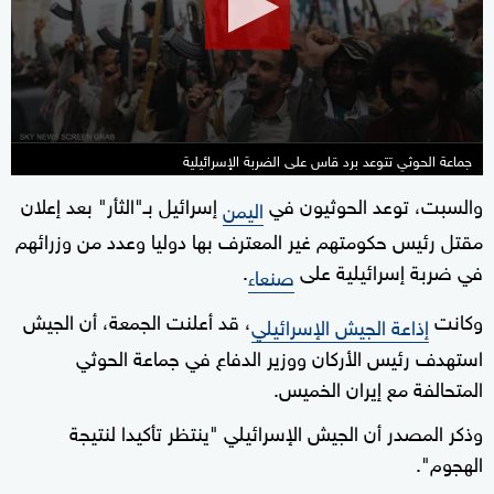
27
seconds
جماعة الحوثي تتوعد برد قاس على الضربة الإسرائيلية
والسبت، توعد الحوثيون في
إسرائيل بـ"الثأر" بعد إعلان
اليمن
مقتل رئيس حكومتهم غير المعترف بها دوليا وعدد من وزرائهم
في ضربة إسرائيلية على
.
صنعاء
وكانت
، قد أعلنت الجمعة، أن الجيش
إذاعة الجيش الإسرائيلي
استهدف رئيس الأركان ووزير الدفاع في جماعة الحوثي
المتحالفة مع إيران الخميس.
وذكر المصدر أن الجيش الإسرائيلي "ينتظر تأكيدا لنتيجة
الهجوم".