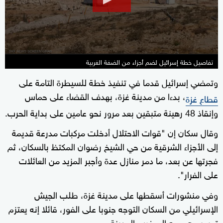
54
seconds
تفاصيل خطة إسرائيل لضم أجزاء من الضفة الغربية
وتمضي إسرائيل قدما في تنفيذ خطة للسيطرة التامة على
، بدءا من مدينة غزة، بهدف القضاء على حماس
قطاع غزة
وإنقاذ 48 رهينة متبقين بعد مرور نحو عامين على بداية الحرب.
وقال سكان إن "قوات الاحتلال أدخلت مركبات مدرعة قديمة
إلى الأجزاء الشرقية من حي الشيخ رضوان المكتظ بالسكان، ثم
فجرتها عن بعد، ما دمر منازل عدة وأجبر المزيد من العائلات
على الفرار".
وفي منشورات أسقطها على مدينة غزة، طلب الجيش
الإسرائيلي من السكان التوجه جنوبا على الفور، قائلا إنه يعتزم
توسيع هجومه إلى غرب المدينة.