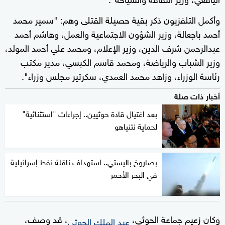
وأكمل التلفزيون ذكر بقية حصيلة القتلى وهم: "سمير محمد
أحمد باجعالة، وزير الشؤون الاجتماعية والعمل، وهاشم أحمد
عبدالرحمن شرف الدين، وزير الإعلام، ومحمد علي أحمد المولد،
وزير الشباب والرياضة، ومحمد قاسم الكبسي، مدير مكتب
رئاسة الوزراء، وزاهد محمد العمدي، سكرتير مجلس وزراء".
أخبار ذات صلة
بعد اغتيال قادة حوثيين.. إجراءات "استثنائية"
لحماية نتنياهو
بصاروخ باليستي.. استهداف ناقلة نفط إسرائيلية
في البحر الأحمر
وكان زعيم جماعة الحوثي،
، قد وصف،
عبد الملك الحوثي