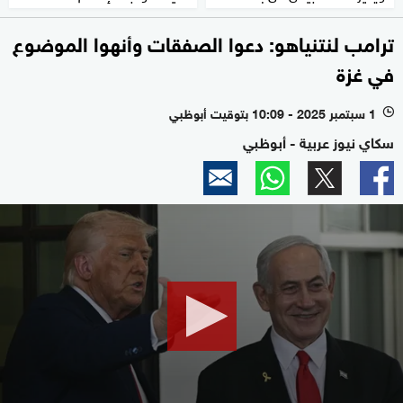
ترامب لنتنياهو: دعوا الصفقات وأنهوا الموضوع
في غزة
1 سبتمبر 2025 - 10:09 بتوقيت أبوظبي
l
سكاي نيوز عربية - أبوظبي
0
seconds
of
2
minutes,
5
seconds