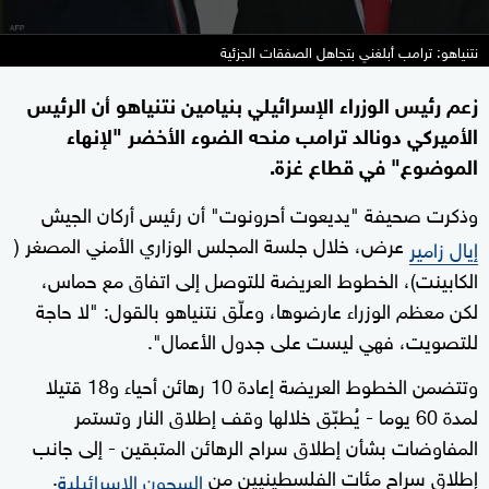
نتنياهو: ترامب أبلغني بتجاهل الصفقات الجزئية
زعم رئيس الوزراء الإسرائيلي بنيامين نتنياهو أن الرئيس
الأميركي دونالد ترامب منحه الضوء الأخضر "لإنهاء
الموضوع" في قطاع غزة.
وذكرت صحيفة "يديعوت أحرونوت" أن رئيس أركان الجيش
عرض، خلال جلسة المجلس الوزاري الأمني ​​المصغر (
إيال زامير
الكابينت)، الخطوط العريضة للتوصل إلى اتفاق مع حماس،
لكن معظم الوزراء عارضوها، وعلّق نتنياهو بالقول: "لا حاجة
للتصويت، فهي ليست على جدول الأعمال".
وتتضمن الخطوط العريضة إعادة 10 رهائن أحياء و18 قتيلا
لمدة 60 يوما - يُطبّق خلالها وقف إطلاق النار وتستمر
المفاوضات بشأن إطلاق سراح الرهائن المتبقين - إلى جانب
إطلاق سراح مئات الفلسطينيين من
.
السجون الإسرائيلية