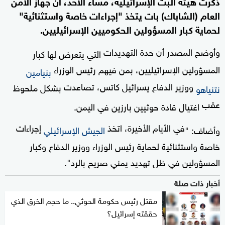
ذكرت هيئة البث الإسرائيلية، مساء الأحد، أن جهاز الأمن
العام (الشاباك) بات يتخذ "إجراءات خاصة واستثنائية"
لحماية كبار المسؤولين الحكوميين الإسرائيليين.
وأوضح المصدر أن حدة التهديدات
التي يتعرض لها كبار
المسؤولين الإسرائيليين، بمن فيهم رئيس الوزراء
بنيامين
ووزير الدفاع يسرائيل كاتس، تصاعدت
بشكل ملحوظ
نتنياهو
عقب
اغتيال قادة حوثيين بارزين في اليمن.
في الأيام الأخيرة، اتخذ
إجراءات
وأضاف: "
الجيش الإسرائيلي
خاصة واستثنائية لحماية رئيس الوزراء ووزير الدفاع وكبار
المسؤولين في ظل تهديد يمني صريح بالرد".
أخبار ذات صلة
مقتل رئيس حكومة الحوثي.. ما حجم الخرق الذي
حققته إسرائيل؟