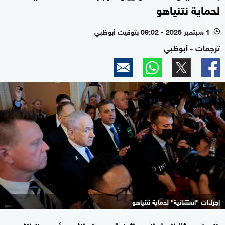
لحماية نتنياهو
1 سبتمبر 2025 - 09:02 بتوقيت أبوظبي
l
ترجمات - أبوظبي
إجراءات "استثنائية" لحماية نتنياهو