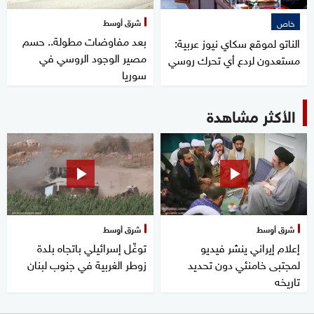
شرق أوسط
خاص
بعد مفاوضات مطولة.. حسم
الناتو لموقع سكاي نيوز عربية:
مصير الوجود الروسي في
مستعدون لردع أي تحرك روسي
سوريا
الأكثر مشاهدة
شرق أوسط
شرق أوسط
إعلام إيراني ينشر فيديو
توغّل إسرائيلي باتجاه بلدة
لمجتبى خامنئي دون تحديد
زوطر الغربية في جنوب لبنان
تاريخه