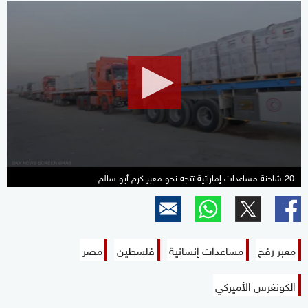
0
seconds
of
2
minutes,
7
seconds
20 شاحنة مساعدات إماراتية تتجه نحو معبر كرم أبو سالم
معبر رفح
مساعدات إنسانية
فلسطين
مصر
الكونغرس الأميركي