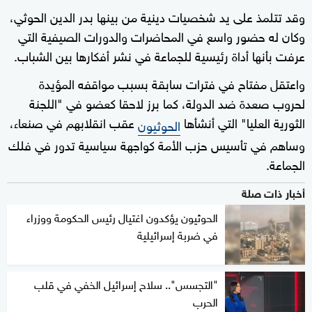
وقد تتلمذ على يد شخصيات دينية من بينها بدر الدين الحوثي،
وكان له حضور واسع في المحاضرات والدورات الصيفية التي
عرفت بأنها أداة رئيسية للجماعة في نشر أفكارها بين الشباب.
واعتقل مفتاح في فترات سابقة بسبب مواقفه المؤيدة
لحروب صعدة ضد الدولة، كما برز لاحقا كعضو في "اللجنة
الثورية العليا" التي أنشأها
عقب انقلابهم في صنعاء،
الحوثيون
وساهم في تأسيس حزب الأمة كواجهة سياسية تدور في فلك
الجماعة.
أخبار ذات صلة
الحوثيون يؤكدون اغتيال رئيس الحكومة ووزراء
في ضربة إسرائيلية
"التجسس".. سلاح إسرائيل الخفي في قلب
الحرب