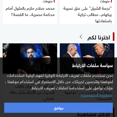
منوعات
منوعات
"نجمة الشرق" على عنق نسيبة
محمد صلاح ملزم بالمثول أمام
بيكهام.. مطالب تركية
محكمة مصرية.. ما القصة؟
باستعادتها
اخترنا لكم
سياسة ملفات الارتباط
نحن نستخدم ملفات تعريف الارتباط (كوكيز) لفهم كيفية استخدامك
شرق أوسط
شرق أوسط
لموقعنا ولتحسين تجربتك. من خلال الاستمرار في استخدام موقعنا ،
نتنياهو يعاند ترامب.. رفض
بعد الفيديو .. إيران تكثف
فإنك توافق على استخدامنا لملفات تعريف الارتباط.
خطة غزة وتحدث عن "مواجهة
الحديث عن الأدلة بشأن حالة
سياسية الخصوصية
الأصدقاء"
خامنئي
موافق
الأكثر مشاهدة