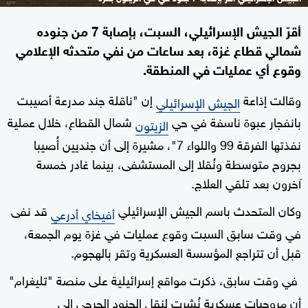
أقرّ الجيش الإسرائيلي، السبت، بإصابة 7 من جنوده
شمالي قطاع غزة، بعد ساعات من نفي متحدثه الإعلامي
وقوع أي عمليات في المنطقة.
وقالت إذاعة
إن "ناقلة جند مدرعة أصيبت
الجيش الإسرائيلي
بانفجار عبوة ناسفة في حي
شمال القطاع، خلال عملية
الزيتون
نفذتها الفرقة 99 واللواء 7"، مشيرة إلى أن جنديين أُصيبا
بجروح متوسطة ونُقلا إلى المستشفى، بينما غادر خمسة
آخرون بعد تلقي العلاج.
وكان المتحدث باسم الجيش الإسرائيلي
قد نفى
أفيخاي أدرعي
في وقت سابق السبت وقوع عمليات في غزة يوم الجمعة،
قبل أن تتراجع المؤسسة العسكرية وتقر بالهجوم.
في وقت سابق، ذكرت مواقع إسرائيلية على منصة "تليغرام"
أن مروحيات عسكرية نُشرت لنقل الجنود الجرحى إلى