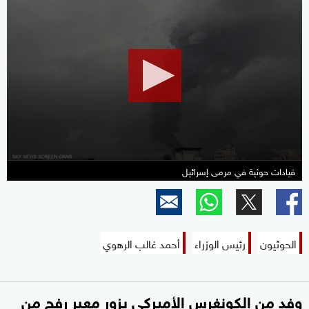
0
seconds
of
12
minutes,
52
seconds
قيادات حوثية في مرمى إسرائيل
الحوثيون
رئيس الوزراء
أحمد غالب الرهوي
وفد من الكونغرس الأميركي يزور معبر رفح من