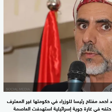
أحمد مفتاح رئيسا للوزراء في حكومتها غير المعترف
ي حتفه في غارة جوية إسرائيلية استهدفت العاصمة