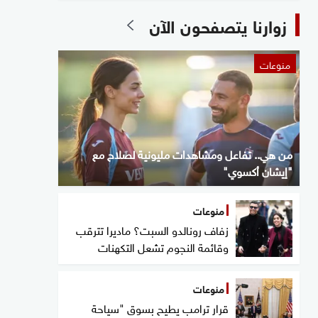
زوارنا يتصفحون الآن
منوعات
من هي.. تفاعل ومشاهدات مليونية لصلاح مع
"إيشان أكسوي"
منوعات
زفاف رونالدو السبت؟ ماديرا تترقب
وقائمة النجوم تشعل التكهنات
منوعات
قرار ترامب يطيح بسوق "سياحة