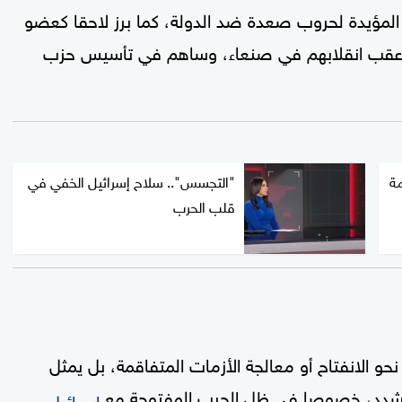
لمؤيدة لحروب صعدة ضد الدولة، كما برز لاحقا كعضو
قب انقلابهم في صنعاء، وساهم في تأسيس حزب
مة
"التجسس".. سلاح إسرائيل الخفي في
قلب الحرب
و الانفتاح أو معالجة الأزمات المتفاقمة، بل يمثل
متشدد، خصوصا في ظل الحرب المفتوحة مع
إسرائيل