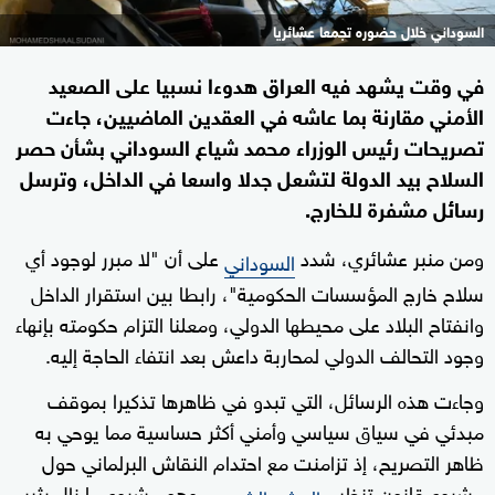
السوداني خلال حضوره تجمعا عشائريا
في وقت يشهد فيه العراق هدوءا نسبيا على الصعيد
الأمني مقارنة بما عاشه في العقدين الماضيين، جاءت
تصريحات رئيس الوزراء محمد شياع السوداني بشأن حصر
السلاح بيد الدولة لتشعل جدلا واسعا في الداخل، وترسل
رسائل مشفرة للخارج.
ومن منبر عشائري، شدد
على أن "لا مبرر لوجود أي
السوداني
سلاح خارج المؤسسات الحكومية"، رابطا بين استقرار الداخل
وانفتاح البلاد على محيطها الدولي، ومعلنا التزام حكومته بإنهاء
وجود التحالف الدولي لمحاربة داعش بعد انتفاء الحاجة إليه.
وجاءت هذه الرسائل، التي تبدو في ظاهرها تذكيرا بموقف
مبدئي في سياق سياسي وأمني أكثر حساسية مما يوحي به
ظاهر التصريح، إذ تزامنت مع احتدام النقاش البرلماني حول
مشروع قانون تنظيم
، وهو مشروع ما زال يثير