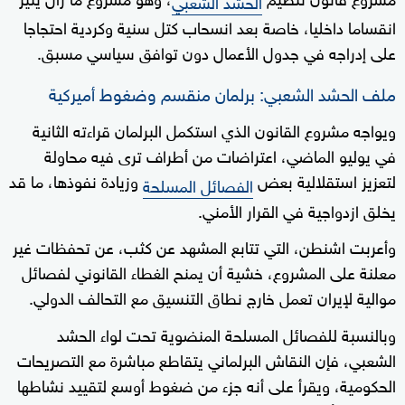
الحشد الشعبي
انقساما داخليا، خاصة بعد انسحاب كتل سنية وكردية احتجاجا
على إدراجه في جدول الأعمال دون توافق سياسي مسبق.
ملف الحشد الشعبي: برلمان منقسم وضغوط أميركية
ويواجه مشروع القانون الذي استكمل البرلمان قراءته الثانية
في يوليو الماضي، اعتراضات من أطراف ترى فيه محاولة
لتعزيز استقلالية بعض
وزيادة نفوذها، ما قد
الفصائل المسلحة
يخلق ازدواجية في القرار الأمني.
وأعربت اشنطن، التي تتابع المشهد عن كثب، عن تحفظات غير
معلنة على المشروع، خشية أن يمنح الغطاء القانوني لفصائل
موالية لإيران تعمل خارج نطاق التنسيق مع التحالف الدولي.
وبالنسبة للفصائل المسلحة المنضوية تحت لواء الحشد
الشعبي، فإن النقاش البرلماني يتقاطع مباشرة مع التصريحات
الحكومية، ويقرأ على أنه جزء من ضغوط أوسع لتقييد نشاطها