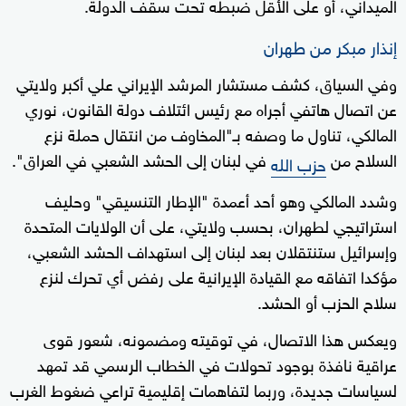
الميداني، أو على الأقل ضبطه تحت سقف الدولة.
إنذار مبكر من طهران
وفي السياق، كشف مستشار المرشد الإيراني علي أكبر ولايتي
عن اتصال هاتفي أجراه مع رئيس ائتلاف دولة القانون، نوري
المالكي، تناول ما وصفه بـ"المخاوف من انتقال حملة نزع
السلاح من
في لبنان إلى الحشد الشعبي في العراق".
حزب الله
وشدد المالكي وهو أحد أعمدة "الإطار التنسيقي" وحليف
استراتيجي لطهران، بحسب ولايتي، على أن الولايات المتحدة
وإسرائيل ستنتقلان بعد لبنان إلى استهداف الحشد الشعبي،
مؤكدا اتفاقه مع القيادة الإيرانية على رفض أي تحرك لنزع
سلاح الحزب أو الحشد.
ويعكس هذا الاتصال، في توقيته ومضمونه، شعور قوى
عراقية نافذة بوجود تحولات في الخطاب الرسمي قد تمهد
لسياسات جديدة، وربما لتفاهمات إقليمية تراعي ضغوط الغرب