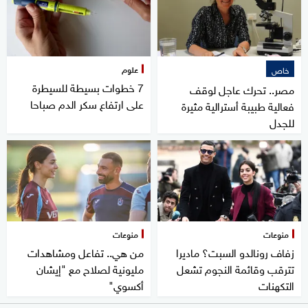
علوم
خاص
7 خطوات بسيطة للسيطرة
مصر.. تحرك عاجل لوقف
على ارتفاع سكر الدم صباحا
فعالية طبيبة أسترالية مثيرة
للجدل
منوعات
منوعات
زفاف رونالدو السبت؟ ماديرا
من هي.. تفاعل ومشاهدات
تترقب وقائمة النجوم تشعل
مليونية لصلاح مع "إيشان
التكهنات
أكسوي"