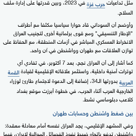
مثل تداعيات
في 2023، وبين قدرتها على إدارة ملف
حرب غزة
السلاح.
وأوضح أن السوداني قاد حوارا سياسيا مكثفا مع أطراف
"الإطار التنسيقي" ومع قوى برلمانية أخرى لتجنيب العراق
الانخراط العسكري المباشر في أزمات المنطقة، مع الحفاظ على
توازن العلاقات مع طهران وواشنطن في آن واحد.
كما أشار إلى أن العراق نجح، بعد 7 أكتوبر، في تفادي أي
توترات أمنية داخلية، واستثمر علاقاته الإقليمية لقيادة
القمة
بدورتها الـ34، إضافة إلى الدعوة لاجتماع طارئ لوزراء
العربية
الخارجية العرب أثناء الحرب، في خطوة أبرزت موقع بغداد
كلاعب دبلوماسي نشط.
بين ضغط واشنطن وحسابات طهران
وفي المشهد الإقليمي، يجد العراق نفسه أمام معادلة معقدة:
واشنطن تدفع باتجاه ضبط نفوذ الفصائل الموالية لإيران، فيما