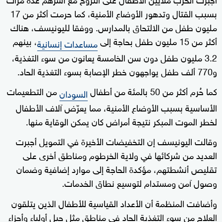
بسبب القتال وتدهور الأوضاع الأمنية، كما حرمت أكثر من 17
مليون طفل من الالتحاق بالمدارس. ووفقا لليونيسف، هناك
أكثر من 15 مليون طفل بحاجة إلى
، بينهم
مساعدات إنسانية
3.2 مليون طفل دون سن الخامسة يعانون من سوء التغذية،
و770 ألف طفل يواجهون خطر الإصابة بسوء التغذية الحاد.
كما حُرم أكثر من 50 بالمئة من أطفال
من التطعيمات
السودان
الأساسية بسبب الأوضاع الأمنية، مما يعرّض آلاف الأطفال
لخطر الموت المبكر نتيجة أمراض كان يمكن الوقاية منها.
وقالت اليونيسف إن التخفيضات الأخيرة في التمويل أجبرت
العديد من شركائها في ولاية الخرطوم ومناطق أخرى على
تقليص أنشطتهم، مؤكدة الحاجة إلى موارد إضافية وضمان
وصول آمن ومستدام لتوسيع نطاق الخدمات.
وأضافت المنظمة أن الأعداد القياسية للأطفال الذين يتلقون
العلاج من سوء التغذية الحاد في مناطق مثل جبل أولياء وأجزاء