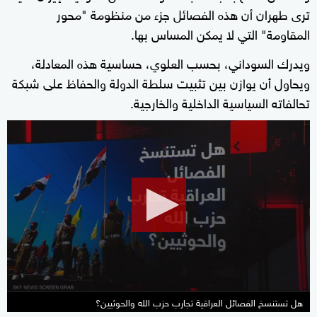
ترى طهران أن هذه الفصائل جزء من منظومة "محور
المقاومة" التي لا يمكن المساس بها.
ويدرك السوداني، بحسب العلوي، حساسية هذه المعادلة،
ويحاول أن يوازن بين تثبيت سلطة الدولة والحفاظ على شبكة
تحالفاته السياسية الداخلية والخارجية.
0
seconds
of
8
minutes,
56
seconds
هل تستنسخ الفصائل العراقية تجارب حزب الله والحوثيين؟