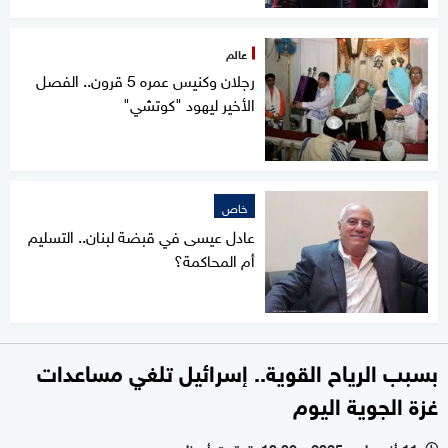
عالم
رجلان وكنيس عمره 5 قرون.. الفصل
الأخير ليهود "كوتشي"
خاص
عادل عيسى في قبضة لبنان.. التسليم
أم المحاكمة؟
بسبب الرياح القوية.. إسرائيل تلغي مساعدات
غزة الجوية اليوم
11 أغسطس 2025 - 10:06 بتوقيت أبوظبي
l