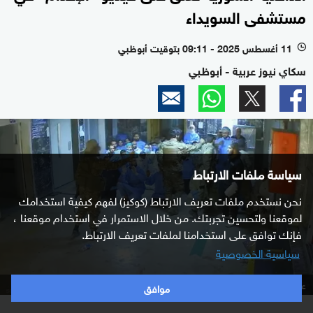
مستشفى السويداء
11 أغسطس 2025 - 09:11 بتوقيت أبوظبي
l
سكاي نيوز عربية - أبوظبي
سياسة ملفات الارتباط
نحن نستخدم ملفات تعريف الارتباط (كوكيز) لفهم كيفية استخدامك
لموقعنا ولتحسين تجربتك. من خلال الاستمرار في استخدام موقعنا ،
فإنك توافق على استخدامنا لملفات تعريف الارتباط.
سياسية الخصوصية
عملية إعدام داخل مشفى السويداء
موافق