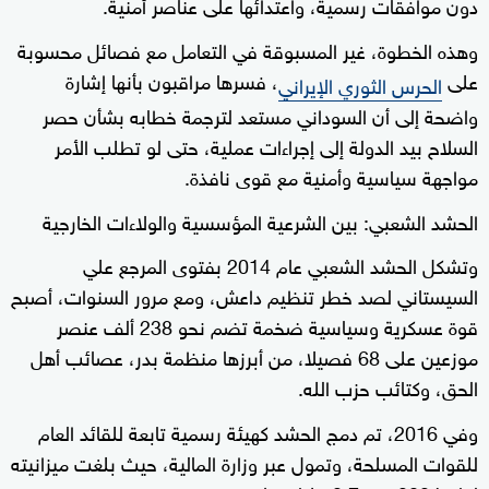
دون موافقات رسمية، واعتدائها على عناصر أمنية.
وهذه الخطوة، غير المسبوقة في التعامل مع فصائل محسوبة
على
، فسرها مراقبون بأنها إشارة
الحرس الثوري الإيراني
واضحة إلى أن السوداني مستعد لترجمة خطابه بشأن حصر
السلاح بيد الدولة إلى إجراءات عملية، حتى لو تطلب الأمر
مواجهة سياسية وأمنية مع قوى نافذة.
الحشد الشعبي: بين الشرعية المؤسسية والولاءات الخارجية
وتشكل الحشد الشعبي عام 2014 بفتوى المرجع علي
السيستاني لصد خطر تنظيم داعش، ومع مرور السنوات، أصبح
قوة عسكرية وسياسية ضخمة تضم نحو 238 ألف عنصر
موزعين على 68 فصيلا، من أبرزها منظمة بدر، عصائب أهل
الحق، وكتائب حزب الله.
وفي 2016، تم دمج الحشد كهيئة رسمية تابعة للقائد العام
للقوات المسلحة، وتمول عبر وزارة المالية، حيث بلغت ميزانيته