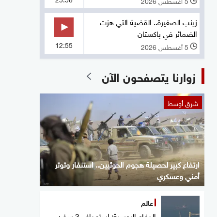
5 أغسطس 2026
l
زينب الصغيرة.. القضية التي هزت
الضمائر في باكستان
12:55
5 أغسطس 2026
l
زوارنا يتصفحون الآن
شرق أوسط
ارتفاع كبير لحصيلة هجوم الحوثيين.. استنفار وتوتر
أمني وعسكري
عالم
الدفاع الروسية: استهداف 3 سفن