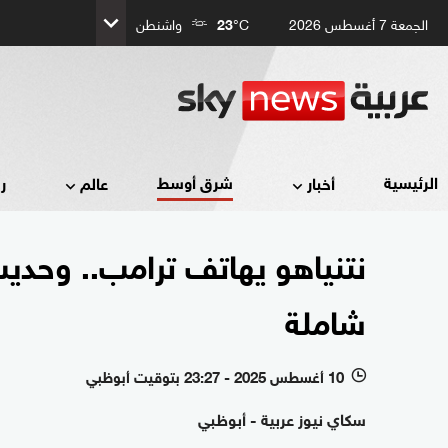
الجمعة 7 أغسطس 2026
°C
23
واشنطن
شرق أوسط
الرئيسية
أخبار
عالم
ر
نتنياهو يهاتف ترامب.. وح
شاملة
10 أغسطس 2025 - 23:27 بتوقيت أبوظبي
l
سكاي نيوز عربية - أبوظبي