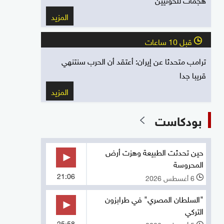
المزيد
قبل 10 ساعات
l
ترامب متحدثا عن إيران: أعتقد أن الحرب سنتنهي
قريبا جدا
المزيد
بودكاست
حين تحدثت الطبيعة وهزت أرض
المحروسة
21:06
6 أغسطس 2026
l
"السلطان المصري" في طرابزون
التركي
25:58