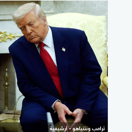
ترامب ونتنياهو - أرشيفية