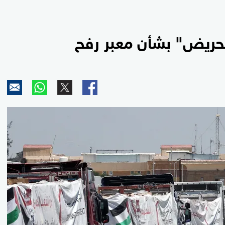
تحريض" بشأن معبر رفح