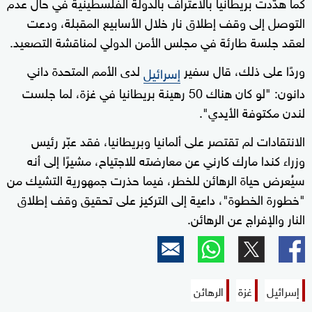
كما هدّدت بريطانيا بالاعتراف بالدولة الفلسطينية في حال عدم
التوصل إلى وقف إطلاق نار خلال الأسابيع المقبلة، ودعت
لعقد جلسة طارئة في مجلس الأمن الدولي لمناقشة التصعيد.
وردًا على ذلك، قال سفير
لدى الأمم المتحدة داني
إسرائيل
دانون: "لو كان هناك 50 رهينة بريطانيا في غزة، لما جلست
لندن مكتوفة الأيدي".
الانتقادات لم تقتصر على ألمانيا وبريطانيا، فقد عبّر رئيس
وزراء كندا مارك كارني عن معارضته للاجتياح، مشيرًا إلى أنه
سيُعرض حياة الرهائن للخطر، فيما حذرت جمهورية التشيك من
"خطورة الخطوة"، داعية إلى التركيز على تحقيق وقف إطلاق
النار والإفراج عن الرهائن.
إسرائيل
غزة
الرهائن