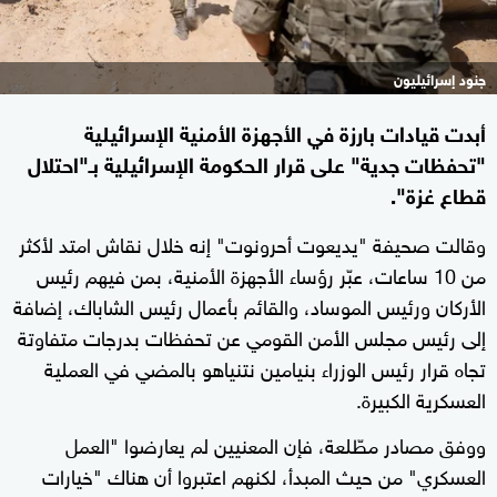
جنود إسرائيليون
أبدت قيادات بارزة في الأجهزة الأمنية الإسرائيلية
"تحفظات جدية" على قرار الحكومة الإسرائيلية بـ"احتلال
قطاع غزة".
وقالت صحيفة "يديعوت أحرونوت" إنه خلال نقاش امتد لأكثر
من 10 ساعات، عبّر رؤساء الأجهزة الأمنية، بمن فيهم رئيس
الأركان ورئيس الموساد، والقائم بأعمال رئيس الشاباك، إضافة
إلى رئيس مجلس الأمن القومي عن تحفظات بدرجات متفاوتة
تجاه قرار رئيس الوزراء بنيامين نتنياهو بالمضي في العملية
العسكرية الكبيرة.
ووفق مصادر مطّلعة، فإن المعنيين لم يعارضوا "العمل
العسكري" من حيث المبدأ، لكنهم اعتبروا أن هناك "خيارات