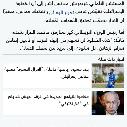
المستشار الألماني فريدريش ميرتس أشار إلى أن الخطوة
الإسرائيلية تقوّض فرص
وتفكيك حماس، معتبرًا
تحرير الرهائن
أن القرار يصعّب تحقيق الأهداف المُعلنة.
أما رئيس الوزراء البريطاني كير ستارمر، فانتقد القرار بشدة،
قائلًا: "هذه الخطوة لن تسهم في إنهاء الحرب أو تأمين إطلاق
سراح الرهائن، بل ستؤدي إلى مزيد من سفك الدماء".
أخبار ذات صلة
بعد مسيرة رياضية حافلة.. "الغزال الأسود" ضحية
قناص إسرائيلي
مغامرة نتنياهو الجديدة في غزة.. الجيش قد يقع
في "فخ تكتيكي"