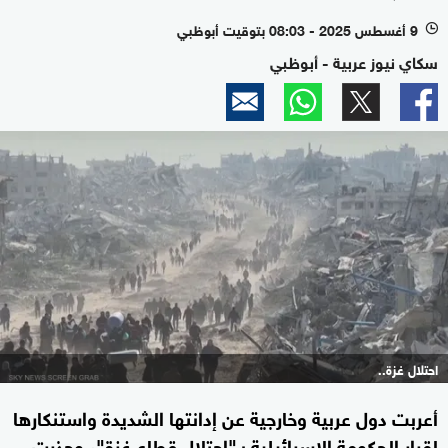
9 أغسطس 2025 - 08:03 بتوقيت أبوظبي
l
سكاي نيوز عربية - أبوظبي
احتلال غزة..
أعربت دول عربية وخارجية عن إدانتها الشديدة واستنكارها
لقرار الحكومة الإسرائيلية بـ"احتلال قطاع غزة"، وحذرت