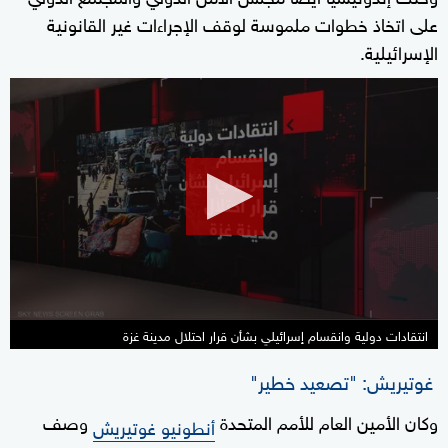
على اتخاذ خطوات ملموسة لوقف الإجراءات غير القانونية
الإسرائيلية.
0
seconds
of
34
minutes,
27
seconds
انتقادات دولية وانقسام إسرائيلي بشأن قرار احتلال مدينة غزة
غوتيريش: "تصعيد خطير"
وكان الأمين العام للأمم المتحدة
وصف
أنطونيو غوتيريش