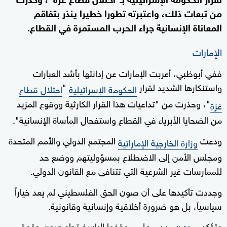
من تبعات ذلك، واعتبرته تطورا خطيرا ينذر بتفاقم
المعاناة الإنسانية جراء الحرب المستمرة في القطاع.
الإمارات
ففي أبوظبي، أعربت الإمارات عن إدانتها بأشد العبارات
واستنكارها الشديد لقرار
"
الحكومة الإسرائيلية
احتلال قطاع
"، وحذرت من "تداعيات هذا القرار الكارثية ووقوع المزيد
غزة
من الضحايا الأبرياء في القطاع واستفحال المأساة الإنسانية".
ودعت
المجتمع الدولي والأمم المتحدة
وزارة الخارجية الإماراتية
ومجلس الأمن إلى الاضطلاع بمسؤوليتهم ووضع حد
للممارسات غير الشرعية التي تتنافى مع القانون الدولي.
وجددت تأكيدها على أن صون الحق الفلسطيني لم يعد خياراً
سياسياً، بل هو ضرورة أخلاقية وإنسانية وقانونية.
وتؤكد
على موقفها الراسخ تجاه صون حقوق