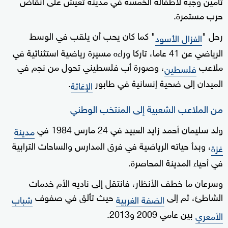
تأمين وجبة لأطفاله الخمسة في مدينة تعيش على أنقاض
حرب مستمرة.
رحل "
" كما كان يحب أن يلقب في الوسط
الغزال الأسود
الرياضي عن 41 عاما، تاركا وراءه مسيرة رياضية استثنائية في
ملاعب
، وصورة أب فلسطيني تحول من نجم في
فلسطين
الميدان إلى ضحية إنسانية في طابور
.
الإغاثة
من الملاعب الشعبية إلى المنتخب الوطني
ولد سليمان أحمد زايد العبيد في 24 مارس 1984 في
مدينة
، وبدأ حياته الرياضية في فرق المدارس والساحات الترابية
غزة
في أحياء المدينة المحاصرة.
وسرعان ما خطف الأنظار، فانتقل إلى ناديه الأم خدمات
الشاطئ، ثم إلى
حيث تألق في صفوف
الضفة الغربية
شباب
بين عامي 2009 و2013.
الأمعري