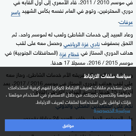
في موسم 2010 / 2011، قاد الأمعري إلى أول ألقابه في
دوري المحترفين، وتوج في العام نفسه بكأس الشهيد
ياسر
.
عرفات
وعاد العبيد إلى خدمات الشاطئ ولعب له لموسم واحد، ثم
التحق بصفوف
وحصل معه على لقب
نادي غزة الرياضي
هداف الدوري الممتاز في
(المحافظات الجنوبية) في
قطاع غزة
موسم 2015 / 2016، مسجلا 17 هدفا.
ومن ثم رجع العبيد إلى فريقه الأم خدمات الشاطئ، وحاز معه
سياسة ملفات الارتباط
على لقب هداف الدوري الممتاز في موسم 2016 / 2017، بعد
نحن نستخدم ملفات تعريف الارتباط (كوكيز) لفهم كيفية استخدامك
أن أحرز 15 هدفا. ليصبح الهداف التاريخي للنادي.
لموقعنا ولتحسين تجربتك. من خلال الاستمرار في استخدام موقعنا ،
فإنك توافق على استخدامنا لملفات تعريف الارتباط.
نجم على الصعيدين المحلي والدولي
سياسية الخصوصية
على المستوى الدولي، خاض العبيد 24 مباراة بقميص
"
" ، وترك بصمة لا تنسى حين
موافق
المنتخب الفلسطيني
الفدائي
سجل هدفا من ضربة خلفية مزدوجة في مرمى اليمن في