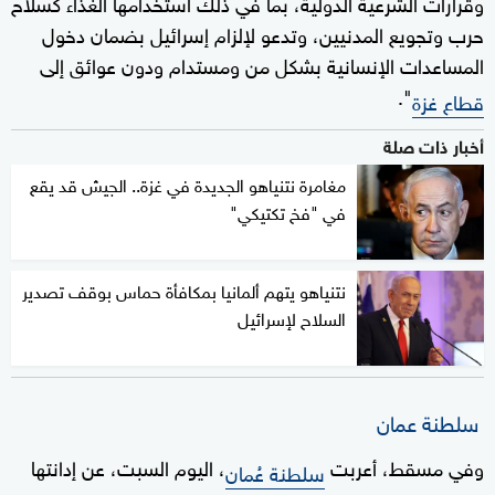
وقرارات الشرعية الدولية، بما في ذلك استخدامها الغذاء كسلاح
حرب وتجويع المدنيين، وتدعو لإلزام إسرائيل بضمان دخول
المساعدات الإنسانية بشكل من ومستدام ودون عوائق إلى
".
قطاع غزة
أخبار ذات صلة
مغامرة نتنياهو الجديدة في غزة.. الجيش قد يقع
في "فخ تكتيكي"
نتنياهو يتهم ألمانيا بمكافأة حماس بوقف تصدير
السلاح لإسرائيل
سلطنة عمان
وفي مسقط، أعربت
، اليوم السبت، عن إدانتها
سلطنة عُمان