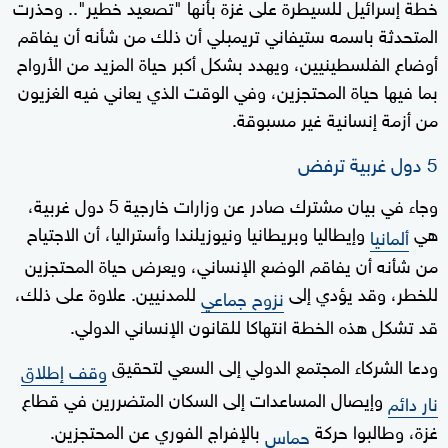
خطة إسرائيل للسيطرة على غزة بأنها "تصعيد خطير".. وحذرت
المتحدثة باسمه ستيفاني تريمبلي أن ذلك من شأنه أن يفاقم
أوضاع الفلسطينيين، ويهدد بشكل أكبر حياة المزيد من الأرواح
بما فيها حياة المحتجزين، وفي الوقت الذي يعاني فيه الغزيون
من أزمة إنسانية غير مسبوقة.
5 دول غربية ترفض
وجاء في بيان مشترك صادر عن وزارات خارجية 5 دول غربية،
هي
وإيطاليا وبريطانيا ونيوزيلندا وأستراليا، أن الاجتياح
ألمانيا
من شأنه أن يفاقم الوضع الإنساني، ويعرض حياة المحتجزين
للخطر، وقد يؤدي إلى
للمدنيين. علاوة على ذلك،
نزوح جماعي
قد تشكل هذه الخطة انتهاكا للقانون الإنساني الدولي.
ودعا الشركاء المجتمع الدولي إلى السعي لتحقيق
وقف إطلاق
وإيصال المساعدات إلى السكان المتضررين في قطاع
نار دائم
غزة، وطالبوا حركة
بالإفراج الفوري عن المحتجزين.
حماس