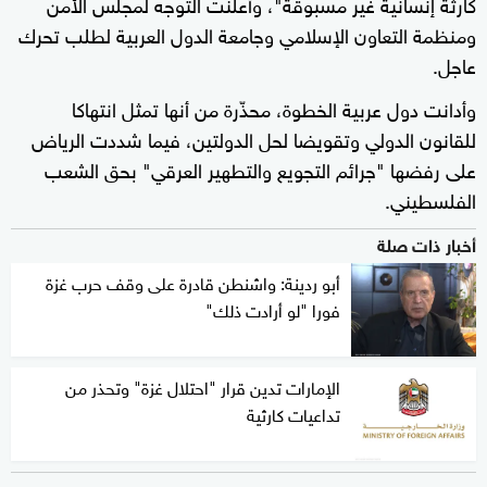
كارثة إنسانية غير مسبوقة"، وأعلنت التوجه لمجلس الأمن
ومنظمة التعاون الإسلامي وجامعة الدول العربية لطلب تحرك
عاجل.
وأدانت دول عربية الخطوة، محذّرة من أنها تمثل انتهاكا
للقانون الدولي وتقويضا لحل الدولتين، فيما شددت الرياض
على رفضها "جرائم التجويع والتطهير العرقي" بحق الشعب
الفلسطيني.
أخبار ذات صلة
أبو ردينة: واشنطن قادرة على وقف حرب غزة
فورا "لو أرادت ذلك"
الإمارات تدين قرار "احتلال غزة" وتحذر من
تداعيات كارثية