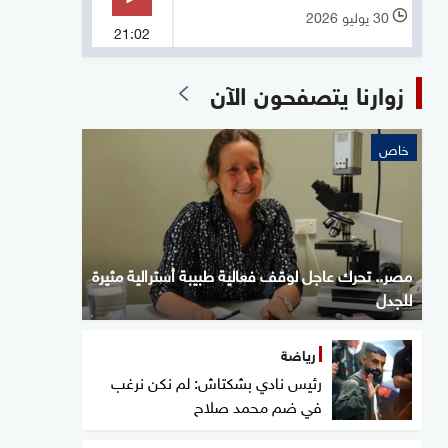
30 يوليو 2026
l
21:02
زوارنا يتصفحون الآن
خاص
مصر.. تحرك عاجل لوقف فعالية طبيبة أسترالية مثيرة
للجدل
رياضة
رئيس نادي بشكتاش: لم نكن نرغب
في ضم محمد صلاح