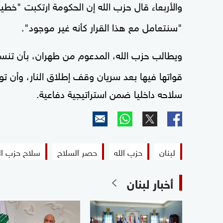
والأربعاء قال حزب الله إن الحكومة ارتكبت "خطيئ
"سنتعامل مع هذا القرار كأنه غير موجود".
ويطالب حزب الله، المدعوم من طهران، بأن ت
قواتها فيها بعد سريان وقف إطلاق النار، وأن
سلاحه داخليا ضمن استراتيجية دفاعية.
لبنان
حزب الله
حصر السلاح
سلاح حزب ال
أخبار لبنان