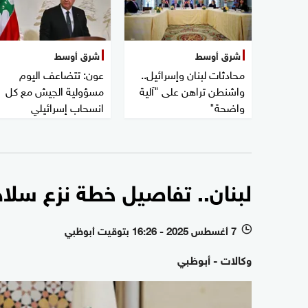
شرق أوسط
شرق أوسط
محادثات لبنان وإسرائيل..
عون: تتضاعف اليوم
واشنطن تراهن على "آلية
مسؤولية الجيش مع كل
واضحة"
انسحاب إسرائيلي
لبنان.. تفاصيل خطة نزع سلا
7 أغسطس 2025 - 16:26 بتوقيت أبوظبي
l
وكالات - أبوظبي