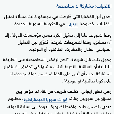
الأقليات: مشاركة لا محاصصة
إحدى أبرز القضايا التي طُرحت في موسكو كانت مسألة تمثيل
الأقليات، خصوصا
، في الحكومة السورية الجديدة.
الأكراد
ودعا لافروف علنا إلى تمثيل الكُرد ضمن مؤسسات الدولة، إلا
أن دمشق، وفقا لتصريحات شريفة، تُفرّق بين التمثيل
السياسي العادل والمشاركة الطائفية أو العرقية.
وحول ذلك قال شريفة: "نحن نرفض المحاصصة على الطريقة
اللبنانية أو العراقية. التجربة أثبتت فشلها في تحقيق الاستقرار.
المشاركة يجب أن تُبنى على الكفاءة، ضمن دولة موحدة، لا
على كوتا طائفية أو قومية".
وفي تطور إيجابي، كشف شريفة عن لقاء تم مؤخرا بين
مسؤولين سوريين وقائد
، مظلوم
قوات سوريا الديمقراطية
عبدي، تضمن طرحا واضحا لضرورة العودة إلى سيادة الدولة،
ورفض الفدرالية أو تشكيل قوات موازية للجيش السوري.