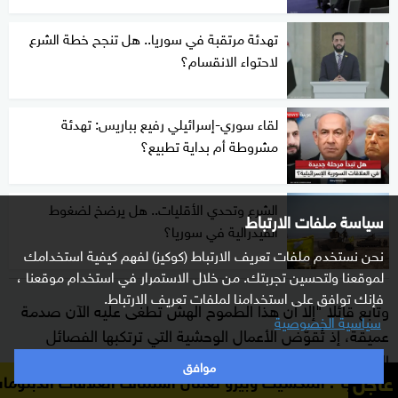
تهدئة مرتقبة في سوريا.. هل تنجح خطة الشرع
لاحتواء الانقسام؟
لقاء سوري-إسرائيلي رفيع بباريس: تهدئة
مشروطة أم بداية تطبيع؟
الشرع وتحدي الأقليات.. هل يرضخ لضغوط
سياسة ملفات الارتباط
الفيدرالية في سوريا؟
نحن نستخدم ملفات تعريف الارتباط (كوكيز) لفهم كيفية استخدامك
لموقعنا ولتحسين تجربتك. من خلال الاستمرار في استخدام موقعنا ،
فإنك توافق على استخدامنا لملفات تعريف الارتباط.
وتابع قائلا "إلا أن هذا الطموح الهش تطغى عليه الآن صدمة
سياسية الخصوصية
عميقة، إذ تُقوّض الأعمال الوحشية التي ترتكبها الفصائل
المتحاربة على الأرض سلطة الحكومة وتزعزع أي مظهر من
موافق
عاجل
يك وبيرو تعلنان استئناف العلاقات الدبلوماسية
"أ.ف.ب": ا
مظاهر النظام".