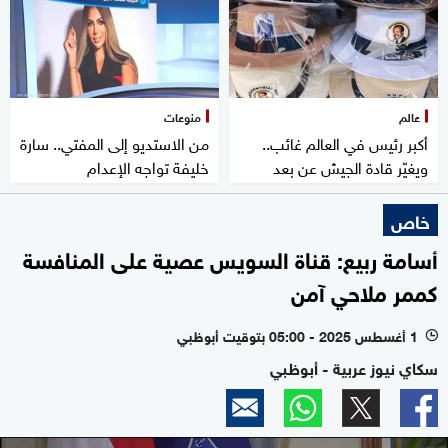
عالم
منوعات
أكبر رئيس في العالم غائب..
من الاستديو إلى المفتي.. سارة
ويغيّر قادة الجيش عن بعد
خليفة تواجه الإعدام
خاص
أسامة ربيع: قناة السويس عصية على المنافسة
كممر ملاحي آمن
1 أغسطس 2025 - 05:00 بتوقيت أبوظبي
l
سكاي نيوز عربية - أبوظبي
0