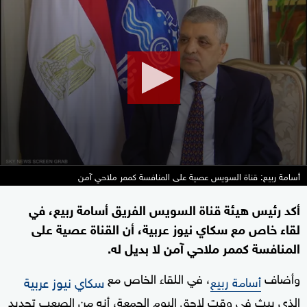
seconds
of
10
minutes,
18
seconds
أسامة ربيع: قناة السويس عصية على المنافسة كممر ملاحي آمن
أكد رئيس هيئة قناة السويس الفريق أسامة ربيع، في
لقاء خاص مع سكاي نيوز عربية، أن القناة عصية على
المنافسة كممر ملاحي آمن لا بديل له.
وأضاف
، في اللقاء الخاص مع
أسامة ربيع
سكاي نيوز عربية
الذي يبث في وقت لاحق اليوم الجمعة، أنه من الصعب تحديد