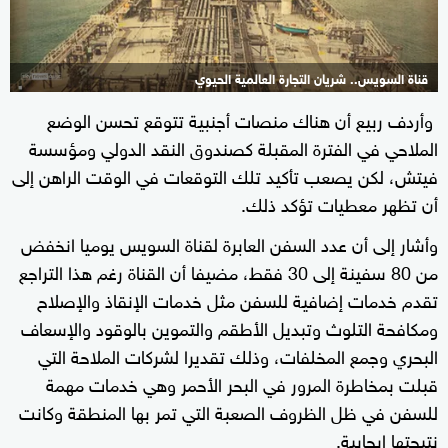
قناة السويس.. شريان التجارة العالمية الحيوي
وأردف ربيع أن هناك منصات أجنبية تتوقع تحسن الوضع
1+
الملاحي في الفترة المقبلة كصندوق النقد الدولي ومؤسسة
فيتش، لكن يصعب تأكيد تلك التوقعات في الوقت الراهن إلى
أن تظهر معطيات تؤكد ذلك.
وأشار إلى أن عدد السفن العابرة لقناة السويس يوميا انخفض
من 80 سفينة إلى 30 فقط، مضيفا أن القناة رغم هذا التراجع
تقدم خدمات إضافية للسفن مثل خدمات الإنقاذ والإصلاح
ومكافحة التلوث وتبديل الأطقم والتموين بالوقود والإسعاف
البحري وجمع المخلفات، وذلك تقديرا لشركات الملاحة التي
قبلت بمخاطرة المرور في البحر الأحمر وهي خدمات مهمة
للسفن في ظل الظروف الصعبة التي تمر بها المنطقة وكانت
نتيجتها إيجابية.