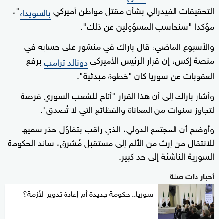
التحقيقات الفيدرالي بشأن مقتل مواطن أميركي
"،
بالسويداء
مؤكدا "سنحاسب المسؤولين عن ذلك".
والأسبوع الماضي، قال باراك في منشور على حسابه في
منصة إكس، إن قرار الرئيس الأميركي
برفع
دونالد ترامب
العقوبات عن سوريا كان "خطوة مبدئية".
وأشار باراك إلى أن هذا القرار "أتاح للشعب السوري فرصة
لتجاوز سنوات من المعاناة والفظائع التي لا تُصدق".
وأوضح أن المجتمع الدولي، الذي راقب بتفاؤل حذر سعيها
للانتقال من إرث من الألم إلى مستقبل مُشرق، ساند الحكومة
السورية الناشئة إلى حد كبير.
أخبار ذات صلة
سوريا.. حكومة جديدة أم إعادة تدوير الأزمة؟