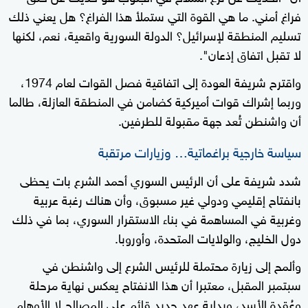
فراغ أمني. ما هي القوة التي ستملأ هذا الفراغ؟ هل يعني ذلك
تسليم المنطقة لإسرائيل؟ الدولة السورية واقعية، نعم، لكنها
لا تقبل اتفاق إذعان".
واقترح شريفة العودة إلى اتفاقية فصل القوات لعام 1974،
وربما إشراك قوات أميركية كضامن في المنطقة العازلة، طالما
أن واشنطن تُعد جهة مقبولة للطرفين.
سياسة خارجية براغماتية… وزيارات مرتقبة
شدد شريفة على أن الرئيس السوري أحمد الشرع بات يحظى
بانفتاح إقليمي ودولي غير مسبوق، وأن هناك رغبة عربية
وغربية في المساهمة في بناء الاستقرار السوري، بما في ذلك
دول الخليج، والولايات المتحدة، وأوروبا.
وألمح إلى زيارة محتملة للرئيس الشرع إلى واشنطن في
سبتمبر المقبل، معتبرا أن هذا الانفتاح يعكس نهاية مرحلة
وعُقدة الأسد، وبداية عهد جديد قائم على المصالح لا الأوهام