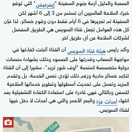
الصعبة والدليل أزمة جنوح السفينة "
" التي توقع
إيفرغيفن
خبراء الملاحة العالميين أن تستمر من 3 إلى 6 أشهر لكن
السفينة تم تحريرها في 6 أيام فقط دون وقوع خسائر، لذا فإن
كل هذه العوامل تجعل قناة السويس هي الطريق المفضل
لشركات الملاحة عن أي طريق آخر.
وأكد رئيس
أن القناة أثبتت كفاءتها في
هيئة قناة السويس
مواجهة الصعاب وقدرتها على الصمود وذلك بشهادة منصات
دولية متخصصة كمنصة "أوف شور تريد"، مشيرا إلى أن القناة
تتكبد خسائر مادية ورغم ذلك تؤدي نفس الخدمة، بل وتقدم
المزيد وتعمل على تحديث أسطولها وتطوير خدماتها الملاحية
للسفن وبالتالي فهي قادرة على استعادة الكفاءة التشغيلية بعد
انتهاء
والبحر الأحمر والتي هي أحداث لا دخل فيها
أحداث غزة
لقناة السويس.