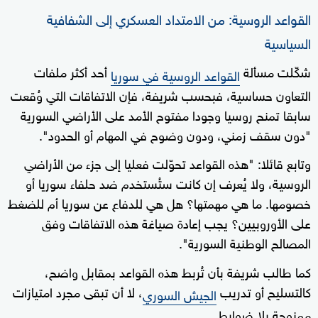
القواعد الروسية: من الامتداد العسكري إلى الشفافية
السياسية
شكّلت مسألة
أحد أكثر ملفات
القواعد الروسية في سوريا
التعاون حساسية، فبحسب شريفة، فإن الاتفاقات التي وُقعت
سابقا تمنح روسيا وجودا مفتوح الأمد على الأراضي السورية
"دون سقف زمني، ودون وضوح في المهام أو الحدود".
وتابع قائلا: "هذه القواعد تحوّلت فعليا إلى جزء من الأراضي
الروسية، ولا يُعرف إن كانت ستُستخدم ضد حلفاء سوريا أو
خصومها. ما هي مهمتها؟ هل هي للدفاع عن سوريا أم للضغط
على الأوروبيين؟ يجب إعادة صياغة هذه الاتفاقات وفق
المصالح الوطنية السورية".
كما طالب شريفة بأن تُربط هذه القواعد بمقابل واضح،
كالتسليح أو تدريب
، لا أن تبقى مجرد امتيازات
الجيش السوري
ممنوحة بلا ضوابط.