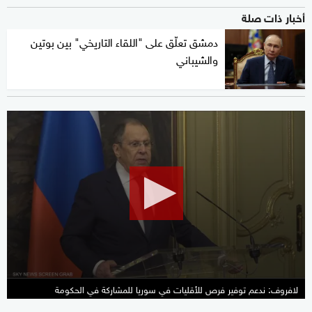
أخبار ذات صلة
دمشق تعلّق على "اللقاء التاريخي" بين بوتين
والشيباني
0
seconds
of
26
seconds
لافروف: ندعم توفير فرص للأقليات في سوريا للمشاركة في الحكومة