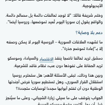
الأيديولوجية.
وختم شريفة قائلا: "لا توجد تحالفات دائمة بل مصالح دائمة.
والواقع يقول إن سوريا اليوم تُعيد تموضعها، وروسيا أيضا".
دعم بلا وصاية؟
ما تشهده العلاقات السورية – الروسية اليوم لا يمكن وصفه
إلا بـ"إعادة تموضع حذرة".
دمشق تريد تحالفا ناضجا ينقذ
والسيادة، وموسكو
الاقتصاد
تريد الحفاظ على نفوذها دون عبء نظام فاقد للشرعية.
وبين هذا وذاك، تبقى الأسئلة الأهم: هل ستحترم روسيا
استقلال القرار السوري، وهل تستطيع سوريا فرض أجندتها
الوطنية دون أن تفتح أبوابها مجددا لوصايات متجددة؟
الجواب يتوقف على ما سيلي زيارة الشيباني، وعلى ما سيُنجز
قبل أن يحل أكتوبر وقمة موسكو العربية.