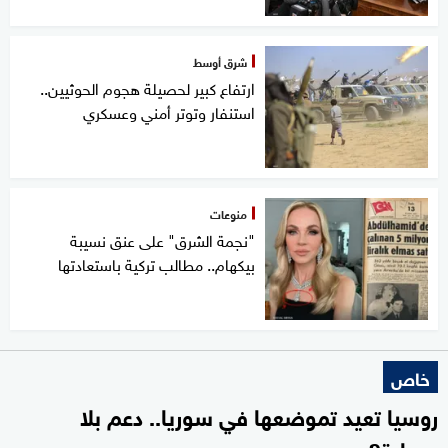
شرق أوسط
ارتفاع كبير لحصيلة هجوم الحوثيين..
استنفار وتوتر أمني وعسكري
منوعات
"نجمة الشرق" على عنق نسيبة
بيكهام.. مطالب تركية باستعادتها
خاص
روسيا تعيد تموضعها في سوريا.. دعم بلا
وصاية؟