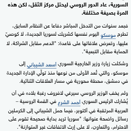
السورية، عاد الدور الروسي ليحتل مركز الثقل، لكن هذه
المرة بصيغة مختلفة.
فبعد سنوات من التدخل المباشر دفاعا عن النظام السابق،
تطرح
اليوم نفسها كشريك لسوريا الجديدة، لا كوصيّ
موسكو
عليها، وتعرض علاقاتها على قاعدة: "الدعم مقابل الشراكة، لا
الحماية مقابل التبعية".
وشكلت زيارة وزير الخارجية السوري
إلى
أسعد الشيباني
موسكو، والتي تُعد الأولى من نوعها منذ تولّي الإدارة الجديدة
في دمشق، محطة محورية في مسار العلاقات الثنائية.
ولم يخفِ الوزير الروسي سيرغي لافروف رغبة بلاده في أن
يُشارك الرئيس السوري
في القمة الروسية –
أحمد الشرع
العربية المرتقبة في أكتوبر، فيما حمل الشيباني إلى الكرملين
رسائل واضحة عنوانها: "سوريا تريد بداية صحيحة تقوم على
الاحترام، والتعاون، لا على إرث الاتفاقات غير المتوازنة".