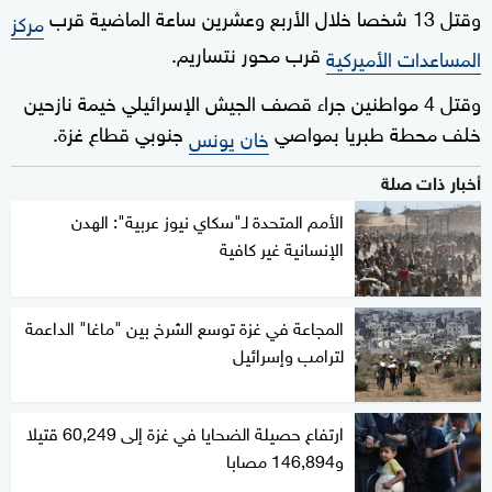
وقتل 13 شخصا خلال الأربع وعشرين ساعة الماضية قرب
مركز
قرب محور نتساريم.
المساعدات الأميركية
وقتل 4 مواطنين جراء قصف الجيش الإسرائيلي خيمة نازحين
خلف محطة طبريا بمواصي
جنوبي قطاع غزة.
خان يونس
أخبار ذات صلة
الأمم المتحدة لـ"سكاي نيوز عربية": الهدن
الإنسانية غير كافية
المجاعة في غزة توسع الشرخ بين "ماغا" الداعمة
لترامب وإسرائيل
ارتفاع حصيلة الضحايا في غزة إلى 60,249 قتيلا
و146,894 مصابا