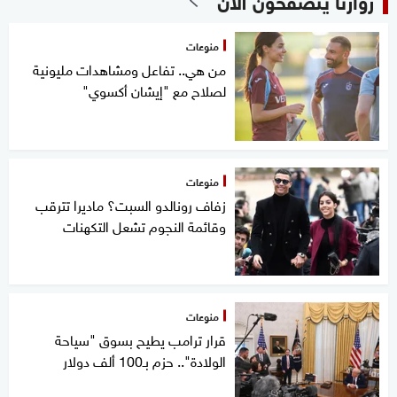
منوعات
من هي.. تفاعل ومشاهدات مليونية
لصلاح مع "إيشان أكسوي"
منوعات
زفاف رونالدو السبت؟ ماديرا تترقب
وقائمة النجوم تشعل التكهنات
منوعات
قرار ترامب يطيح بسوق "سياحة
الولادة".. حزم بـ100 ألف دولار