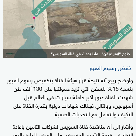
جنوح "إبفر غيفن".. ماذا يحدث في قناة السويس؟
4+
خفض رسوم العبور
وأوضح ربيع أنه نتيجة قرار هيئة القناة بتخفيض رسوم العبور
بنسبة 15% للسفن التي تزيد حمولتها على 130 ألف طن
شهدت القناة عبور أكبر حاملة سيارات في العالم قبل
أسبوعين، وبالتالي فهناك شهادات دولية بقدرة القناة على
التكيف والتعامل مع التحديات الصعبة.
وأشار إلى أن مناشدة قناة السويس لشركات التامين بإعادة
النظر في قيمة التأمين المفروض على السفن المارة بالبحر