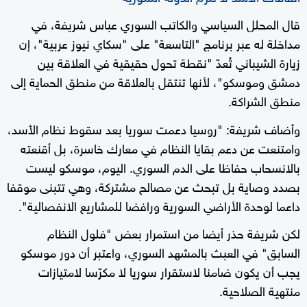
قال المحلل السياسي والكاتب السوري عباس شريفة، في
مداخلة له عبر برنامج "التاسعة" على "سكاي نيوز عربية"، إن
زيارة الشيباني تُعدّ "نقطة تحول حقيقية في العلاقة بين
دمشق وموسكو"، لأنها تنتقل بالعلاقة من منطق الحماية إلى
منطق الشراكة.
وأضاف شريفة: "روسيا دعمت سوريا بعد سقوط نظام الأسد،
وامتنعت عن دعم بقايا النظام في معارك خاسرة، بل أقنعته
بالانسحاب حفاظا على الدم السوري. اليوم، موسكو ليست
بصدد وصاية بل تبحث عن مصالح مشتركة، وهي تتبنى موقفا
داعما لوحدة الأراضي السورية ورافضا للمشاريع الانفصالية".
لكن شريفة حذر أيضا من استمرار بعض "فلول النظام
السابق" في العبث بالمشهد السوري، واعتبر أن دور موسكو
يجب أن يكون ضامنا لاستقرار سوريا لا مكرّسا لامتيازات
منتهية الصلاحية.