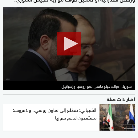
0
seconds
of
9
minutes,
58
seconds
سوريا.. حراك دبلوماسي نحو روسيا وإسرائيل
أخبار ذات صلة
الشيباني: نتطلع إلى تعاون روسي.. ولافروف:
مستعدون لدعم سوريا